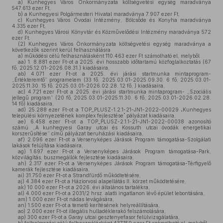
a)
Kunhegyes Város Önkormányzata költségvetési egység maradványa
547.613 ezer Ft,
b)
a Kunhegyesi Polgármesteri Hivatal maradványa 7.907 ezer Ft,
c)
Kunhegyes Város Óvodai Intézmény, Bölcsőde és Konyha maradványa
4.335 ezer Ft,
d)
Kunhegyes Városi Könyvtár és Közművelődési Intézmény maradványa 572
ezer Ft.
(2)
Kunhegyes Város Önkormányzata költségvetési egység maradványa a
következők szerint kerül felhasználásra
a)
működési célú felhasználásként 110.463 ezer Ft számolható el, melyből
aa)
1. 8.881 ezer Ft-ot a 2025. évi hosszabb időtartamú közfoglalkoztatás (67
fő, 2025.12.01-2026.08.31.) kiadásaira,
ab)
4.071 ezer Ft-ot a 2025. évi járási startmunka mintaprogram-
„Értékteremtő” programelem (33 fő, 2025.03.01-2025.09.30. 6 fő, 2025.03.01-
2025.11.30. 15 fő, 2025.03.01-2026.02.28. 12 fő, ) kiadásaira,
ac)
4.721 ezer Ft-ot a 2025. évi járási startmunka mintaprogram- „Szociális
jellegű program” (20 fő, 2025.03.01-2025.11.30. 6 fő, 2025.03.01-2026.02.28.
14 fő) kiadásaira,
ad)
25.288 ezer Ft-ot a TOP_PLUSZ-1.2.1-21-JN1-2022-00029
Kunhegyes
"
"
települési környezetének komplex fejlesztése
pályázat kiadásaira,
ae)
6.458 ezer Ft-ot a TOP_PLUSZ-2.1.1-21-JN1-2022-00038 azonosító
számú „A kunhegyesi Garay utcai és Kossuth utcai óvodák energetikai
korszerűsítése” című pályázat beruházási kiadásaira,
af)
2.096 ezer Ft-ot a Versenyképes Járások Program támogatása-Szolgálati
lakások felújítása kiadásaira,
ag)
1.697 ezer Ft-ot a Versenyképes Járások Program támogatása-Park,
közvilágítás, buszmegállók fejlesztése kiadásaira,
ah)
2.317 ezer Ft-ot a Versenyképes Járások Program támogatása-Térfigyelő
kamerák fejlesztése kiadásaira,
ai)
31.750 ezer Ft-ot a Strandfürdő működtetésére,
aj)
4.384 ezer Ft-ot a Háziorvosi alapellátás II. körzet működtetésére,
ak)
10.000 ezer Ft-ot a 2026. évi általános tartalékra,
al)
4.000 ezer Ft-ot a 2031/2 hrsz. alatti ingatlanon lévő épület lebontására,
am)
1.000 ezer Ft-ot nádas levágására,
an)
1.500 ezer Ft-ot a temető kerítésének helyreállítására,
ao)
2.000 ezer Ft-ot illegális hulladéklerakó felszámolására,
ap)
300 ezer Ft-ot a Garay utcai gesztenyefasor felülvizsgálatára,