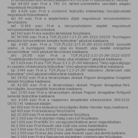
b)
felhalmozási célú felhasználásként 437.150 ezer Ft számolható el, melyből
ba)
64.563 ezer Ft-ot a TRV Zrt. bérleti-üzemeltetési szerződés alapján
megvalósuló felújításaira,
bb)
4.626 ezer Ft-ot a víziközmű fejlesztés érdekeltségi hozzájárulásból
megvalósuló fejlesztésekre,
bc)
59 ezer Ft-ot a talajterhelési díjból megvalósuló környezetvédelmi
beruházásra,
bd)
13.959 ezer Ft-ot a környezetvédelmi alapból megvalósuló
környezetvédelmi beruházásra,
be)
542 ezer Ft-ot a szociális bérlakások felújítására,
bf)
161.995 ezer Ft-ot a TOP_PLUSZ-1.2.1-21-JN1-2022-00029 "Kunhegyes
települési környezetének komplex fejlesztése" pályázat kiadásaira,
bg)
4.583 ezer Ft-ot a TOP_PLUSZ-2.1.1-21-JN1-2022-00038 azonosító
számú „A kunhegyesi Garay utcai és Kossuth utcai óvodák energetikai
korszerűsítése” című pályázat beruházási kiadásaira,
bh)
26.315 ezer Ft-ot a TOP_PLUSZ-3.3.1-21-JN1-2022-00017
"Óvodafejlesztés Kunhegyesen Garay utcai óvodában" pályázat kiadásaira,
bi)
3.429 ezer Ft-ot a TOP_Plusz-3.3.2-21-JN1 kódszámú "Helyi egészségügyi
és szociális infrastruktúra fejlesztése" című pályázat előkészítése kiadásaira,
bj)
3.144 ezer Ft-ot a TOP_Plusz-1.2.3-21-JN1 kódszámú
Belterületi utak
"
fejlesztése" című pályázat előkészítése kiadásaira,
bk)
29.102 ezer Ft-ot a Versenyképes Járások Program támogatása-Szolgálati
lakások felújítása kiadásaira,
bl)
42.355 ezer Ft-ot a Versenyképes Járások Program támogatása-Park,
közvilágítás, buszmegállók fejlesztése kiadásaira,
bm)
21.101 ezer Ft-ot a Versenyképes Járások Program támogatása-Térfigyelő
kamerák fejlesztése kiadásaira,
bn)
4.546 ezer Ft-ot a napelemes lámpatestek elhelyezésére 384/2025.
(XII.10.) Kt. határozat alapján,
bo)
930 ezer Ft-ot a karácsonyi díszvilágítás-Bobby hóember kapu kiadásaira,
bp)
403 ezer Ft-ot karácsonyi fényfűzérre,
bq)
20.000 ezer Ft-ot strandon medence felújításra,
br)
2.000 ezer Ft-ot strandon hideg vizes kút felújítására,
bs)
1.000 ezer Ft-ot MÁV Zrt.-vel együttműködésre peron magasításában,
bt)
2.000 ezer Ft-ot Kossuth utca-Lejtő utca zebra kialakítására,
bu)
7.000 ezer Ft-ot a 2031/2 hrsz. alatti ingatlan megvételére,
bv)
2.000 ezer Ft-ot az Ady Endre utca-Kossuth Lajos utca támfal építésére,
bw)
2.000 ezer Ft-ot a Piaccsarnok épületében üzlethelyiség felújítására,