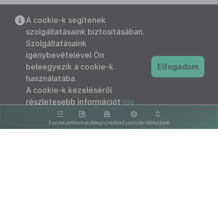
A cookie-k segítenek
szolgáltatásaink biztosításában.
Szolgáltatásaink
igénybevételével Ön
beleegyezik a cookie-k
Elfogadom
használatába.
A cookie-k kezeléséről
részletesebb információt
ide
kattintva olvashat.
Szerkezet
Keresés
Megnyitottak
Eszköztár
Változások