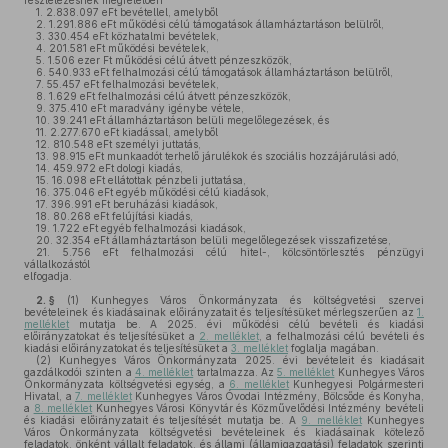
részletezésnek megfelelően
1.
2.838.097 eFt bevétellel, amelyből
2.
1.291.886 eFt működési célú támogatások államháztartáson belülről,
3.
330.454 eFt közhatalmi bevételek,
4.
201.581 eFt működési bevételek,
5.
1.506 ezer Ft működési célú átvett pénzeszközök,
6.
540.933 eFt felhalmozási célú támogatások államháztartáson belülről,
7.
55.457 eFt felhalmozási bevételek,
8.
1.629 eFt felhalmozási célú átvett pénzeszközök,
9.
375.410 eFt maradvány igénybe vétele,
10.
39.241 eFt államháztartáson belüli megelőlegezések, és
11.
2.277.670 eFt kiadással, amelyből
12.
810.548 eFt személyi juttatás,
13.
98.915 eFt munkaadót terhelő járulékok és szociális hozzájárulási adó,
14.
459.972 eFt dologi kiadás,
15.
16.098 eFt ellátottak pénzbeli juttatása,
16.
375.046 eFt egyéb működési célú kiadások,
17.
396.991 eFt beruházási kiadások,
18.
80.268 eFt felújítási kiadás,
19.
1.722 eFt egyéb felhalmozási kiadások,
20.
32.354 eFt államháztartáson belüli megelőlegezések visszafizetése,
21.
5.756 eFt felhalmozási célú hitel-, kölcsöntörlesztés pénzügyi
vállalkozástól
elfogadja.
2. §
(1)
Kunhegyes Város Önkormányzata és költségvetési szervei
bevételeinek és kiadásainak előirányzatait és teljesítésüket mérlegszerűen az
1.
melléklet
mutatja be. A 2025. évi működési célú bevételi és kiadási
előirányzatokat és teljesítésüket a
2. melléklet
, a felhalmozási célú bevételi és
kiadási előirányzatokat és teljesítésüket a
3. melléklet
foglalja magában.
(2)
Kunhegyes Város Önkormányzata 2025. évi bevételeit és kiadásait
gazdálkodói szinten a
4. melléklet
tartalmazza. Az
5. melléklet
Kunhegyes Város
Önkormányzata költségvetési egység, a
6. melléklet
Kunhegyesi Polgármesteri
Hivatal, a
7. melléklet
Kunhegyes Város Óvodai Intézmény, Bölcsőde és Konyha,
a
8. melléklet
Kunhegyes Városi Könyvtár és Közművelődési Intézmény bevételi
és kiadási előirányzatait és teljesítését mutatja be. A
9. melléklet
Kunhegyes
Város Önkormányzata költségvetési bevételeinek és kiadásainak kötelező
feladatok, önként vállalt feladatok, és állami (államigazgatási) feladatok szerinti