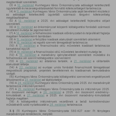
megbontását szemlélteti.
(3)
A
10. melléklet
Kunhegyes Város Önkormányzata adósságot keletkeztető
ügyletekből és kezességvállalásokból fennálló kötelezettségeit tartalmazza.
(4)
A
11. melléklet
Kunhegyes Város Önkormányzata saját bevételeit részletezi
az adósságot keletkeztető ügyletből származó tárgyévi kötelezettség
megállapításához.
(5)
A
12. melléklet
a 2025. évi adósságot keletkeztető fejlesztési céljait
szemlélteti.
(6)
A
13. melléklet
az önkormányzat központi költségvetési forrásból származó
bevételeit mutatja be jogcímenként.
(7)
A
14. melléklet
a felhalmozási kiadások előirányzatait és teljesítését foglalja
magában feladatonkénti bontásban.
(8)
A
15. melléklet
a felújítási kiadások alakulását szemlélteti célonként.
(9)
A
16. melléklet
az egyéb szervek támogatását tartalmazza.
(10)
A
17. melléklet
a finanszírozási célú műveletek kiadásait tartalmazza
kamatokkal együtt.
(11)
A
18. melléklet
a finanszírozási célú műveletek bevételeit mutatja be.
(12)
A
19. melléklet
a maradvány igénybevételét szemlélteti működési és
felhalmozási cél szerint költségvetési szervenként.
(13)
A
20. melléklet
az általános tartalék, a
21. melléklet
a céltartalék
alakulását láttatja.
(14)
A
22. melléklet
az európai uniós forrásból finanszírozott támogatással
megvalósuló programok, projektek bevételeinek és kiadásainak bemutatására
szolgál.
(15)
Kunhegyes Város Önkormányzata költségvetési szerveinek engedélyezett
létszámairól a
23. melléklet
ad tájékoztatást.
(16)
A
24. melléklet
Kunhegyes Város Önkormányzata 2025. évi maradványát
tartalmazza intézményenként.
(17)
A
25. melléklet
Kunhegyes Város Önkormányzata és intézményei 2025.
évi összevont mérlegét, a
26. melléklet
a 2025. évi összevont eredmény-
kimutatását, a
27. melléklet
a 2025. évi összevont maradvány-kimutatását
foglalja magában.
(18)
A költségvetési intézmények vezetőinek a belső kontrollrendszer
működéséről szóló nyilatkozatát a
28. melléklet
tartalmazza.
3. §
(1)
Kunhegyes Város Önkormányzata 560.427 ezer Ft tényleges
maradvánnyal rendelkezik, melyből: