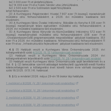
bx)
3.000 ezer Ft-ot járdafelújításra,
by)
14.000 ezer Ft-ot a Füleki Sándor utca útfelújítására,
bz)
2.500 ezer Ft-ot a Szélmalom lapát felújítására
lehet felhasználni.
(3)
A Kunhegyesi Polgármesteri Hivatal 7.907 ezer Ft összegű maradványát
működési célú felhasználásként, a 2026. évi működési kiadásaira kell
elszámolni.
(4)
A Kunhegyes Város Óvodai Intézmény, Bölcsőde és Konyha 4.335 ezer Ft
összegű maradványát teljes egészében működési célú felhasználásként, a
2026. évi működési kiadásaira kell elszámolni.
(5)
A Kunhegyes Városi Könyvtár és Közművelődési Intézmény 572 ezer Ft
összegű maradványából működési célú felhasználásként 208 ezer Ft-ot
„Olvasásnépszerűsítő programsorozatok megvalósítása” pályázat kiadásaira, 353
ezer Ft a 2026. évi működési kiadásaira, felhalmozási célú felhasználásként 11
ezer Ft-ot az „Infrastrukturális fejlesztésre” pályázat kiadásaira kell elszámolni.
4. §
(1)
Hatályát veszti a Kunhegyes Város Önkormányzata 2025. évi
költségvetéséről szóló
4/2025. (II. 13.) önkormányzati rendelet
.
(2)
Hatályát veszti a Kunhegyes Város Önkormányzata 2024. évi
költségvetésének teljesítéséről szóló
17/2025. (V. 29.) önkormányzati rendelet
.
(3)
Hatályát veszti Kunhegyes Város Önkormányzata saját bevételeinek és a
Gst. 8. § (2) bekezdése szerinti adósságot keletkeztető ügyleteiből eredő fizetési
kötelezettségeinek a költségvetési évet követő három évre várható összegéről
szóló 18/2025. (II.13.) Kt. határozat.
5. §
Ez a rendelet 2026. május 29-én 18 órakor lép hatályba.
1. melléklet a 9/2026. (V. 29.) önkormányzati rendelethez
2. melléklet a 9/2026. (V. 29.) önkormányzati rendelethez
3. melléklet a 9/2026. (V. 29.) önkormányzati rendelethez
4. melléklet a 9/2026. (V. 29.) önkormányzati rendelethez