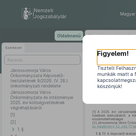
Nemzeti
Magyar 
Jogszabálytár
Ugrás
Oldalmenü
a
tartalomra
Szerkezet
Jáno
Figyelem!
testüle
Tisztelt Felhasz
Jánossomorja Város
munkák miatt a 
Önkormányzata Képviselő-
Jánossomorja 
kapcsolatmegsza
testületének 9/2026. (V. 28.)
önkormányzati rendelete
köszönjük!
Jánossomorja Város
Önkormányzata és intézményei
2025. évi költségvetésének
végrehajtásáról
[1]
A 2025. évi zárszámadás 
[1]
kiadások alakulásáról, a kö
elszámoltathatóságot.
[2]
[2]
Jánossomorja Város Önko
az Alaptörvény 32. cikk (1) b
1. §
1. §
(1)
A képviselő-testüle