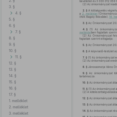
2. §
bevétellel és 3.030.012.059 
(2)
Az önkormányzat kiadása
3. §
2. §
A költségvetés végreha
4. §
a
2. melléklet
(Önkormányza
(Kék Bagoly Bölcsőde),
18. me
5. §
3. §
Az Önkormányzat 2025.
6. §
4. §
(1)
Az önkormányzat 
7. §
melléklet
ben foglaltak szerin
(2)
Az Önkormányzat felújí
8. §
foglaltak szerint elfogadja.
9. §
5. §
Az Önkormányzat 2025.
10. §
6. §
A képviselő-testület 
11. §
7. §
(1)
Az önkormányzat eg
(2)
Az önkormányzat ered
12. §
8. §
Jánossomorja Város Ö
13. §
9. §
Az önkormányzat több
14. §
tartalmazza.
15. §
10. §
Az önkormányzat álta
16. §
11. §
(1)
Az önkormányzat adó
(2)
A kötelezettségvállalás
17. §
12. §
Az önkormányzat által 
1. melléklet
13. §
Az önkormányzat álta
2. melléklet
14. §
Az önkormányzat rés
3. melléklet