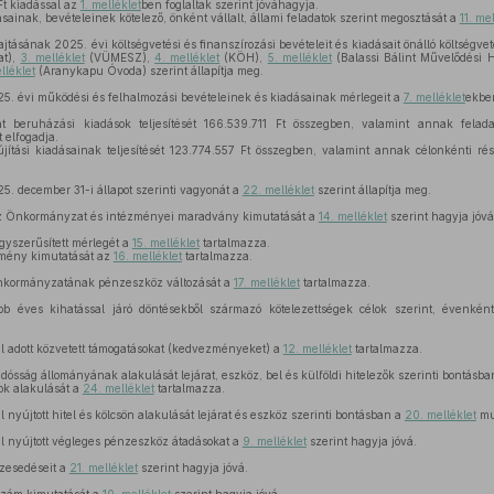
Ft kiadással az
1. melléklet
ben foglaltak szerint jóváhagyja.
inak, bevételeinek kötelező, önként vállalt, állami feladatok szerint megosztását a
11. me
jtásának 2025. évi költségvetési és finanszírozási bevételeit és kiadásait önálló költségv
t),
3. melléklet
(VÜMESZ),
4. melléklet
(KÖH),
5. melléklet
(Balassi Bálint Művelődési 
lléklet
(Aranykapu Óvoda) szerint állapítja meg.
 évi működési és felhalmozási bevételeinek és kiadásainak mérlegeit a
7. melléklet
ekben
beruházási kiadások teljesítését 166.539.711 Ft összegben, valamint annak felada
t elfogadja.
tási kiadásainak teljesítését 123.774.557 Ft összegben, valamint annak célonkénti ré
 december 31-i állapot szerinti vagyonát a
22. melléklet
szerint állapítja meg.
az Önkormányzat és intézményei maradvány kimutatását a
14. melléklet
szerint hagyja jóvá
yszerűsített mérlegét a
15. melléklet
tartalmazza.
mény kimutatását az
16. melléklet
tartalmazza.
nkormányzatának pénzeszköz változását a
17. melléklet
tartalmazza.
 éves kihatással járó döntésekből származó kötelezettségek célok szerint, évenké
l adott közvetett támogatásokat (kedvezményeket) a
12. melléklet
tartalmazza.
sság állományának alakulását lejárat, eszköz, bel és külföldi hitelezők szerinti bontásb
ok alakulását a
24. melléklet
tartalmazza.
nyújtott hitel és kölcsön alakulását lejárat és eszköz szerinti bontásban a
20. melléklet
mut
l nyújtott végleges pénzeszköz átadásokat a
9. melléklet
szerint hagyja jóvá.
zesedéseit a
21. melléklet
szerint hagyja jóvá.