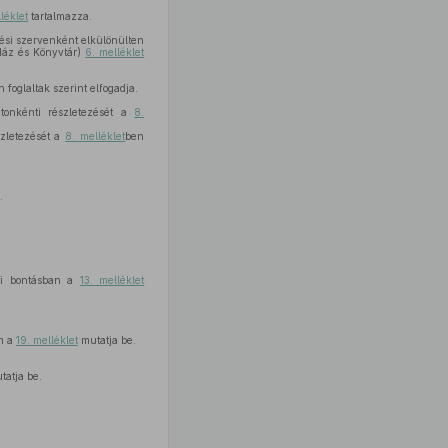
lléklet
tartalmazza.
etési szervenként elkülönülten
Ház és Könyvtár)
6. melléklet
 foglaltak szerint elfogadja.
tonkénti részletezését a
8.
szletezését a
8. melléklet
ben
.
nti bontásban a
13. melléklet
an a
19. melléklet
mutatja be.
atja be.