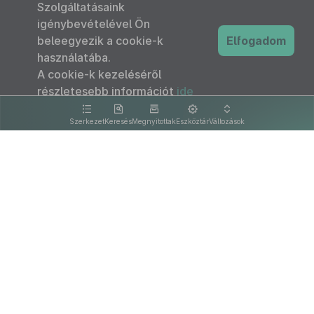
Szolgáltatásaink
igénybevételével Ön
beleegyezik a cookie-k
Elfogadom
használatába.
A cookie-k kezeléséről
részletesebb információt
ide
kattintva olvashat.
Szerkezet
Keresés
Megnyitottak
Eszköztár
Változások