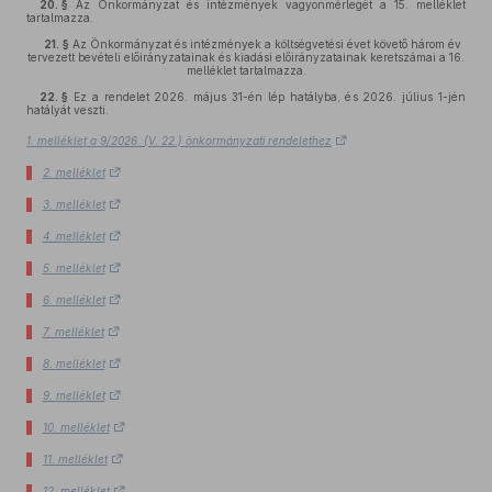
20. §
Az Önkormányzat és intézmények vagyonmérlegét a 15. melléklet
tartalmazza.
21. §
Az Önkormányzat és intézmények a költségvetési évet követő három év
tervezett bevételi előirányzatainak és kiadási előirányzatainak keretszámai a 16.
melléklet tartalmazza.
22. §
Ez a rendelet 2026. május 31-én lép hatályba, és 2026. július 1-jén
hatályát veszti.
1. melléklet a 9/2026. (V. 22.) önkormányzati rendelethez
2. melléklet
3. melléklet
4. melléklet
5. melléklet
6. melléklet
7. melléklet
8. melléklet
9. melléklet
10. melléklet
11. melléklet
12. melléklet