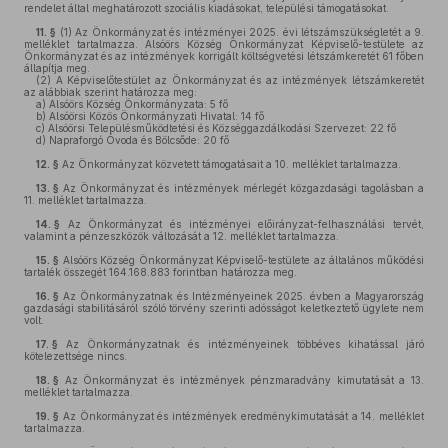
rendelet által meghatározott szociális kiadásokat, települési támogatásokat.
11. §
(1)
Az Önkormányzat és intézményei 2025. évi létszámszükségletét a 9.
melléklet tartalmazza. Alsóörs Község Önkormányzat Képviselő-testülete az
Önkormányzat és az intézmények korrigált költségvetési létszámkeretét 61 főben
állapítja meg.
(2)
A Képviselőtestület az Önkormányzat és az intézmények létszámkeretét
az alábbiak szerint határozza meg:
a)
Alsóörs Község Önkormányzata: 5 fő
b)
Alsóörsi Közös Önkormányzati Hivatal: 14 fő
c)
Alsóörsi Településműködtetési és Községgazdálkodási Szervezet: 22 fő
d)
Napraforgó Óvoda és Bölcsőde: 20 fő
12. §
Az Önkormányzat közvetett támogatásait a 10. melléklet tartalmazza.
13. §
Az Önkormányzat és intézmények mérlegét közgazdasági tagolásban a
11. melléklet tartalmazza.
14. §
Az Önkormányzat és intézményei előirányzat-felhasználási tervét,
valamint a pénzeszközök változását a 12. melléklet tartalmazza.
15. §
Alsóörs Község Önkormányzat Képviselő-testülete az általános működési
tartalék összegét 164.168.883 forintban határozza meg.
16. §
Az Önkormányzatnak és Intézményeinek 2025. évben a Magyarország
gazdasági stabilitásáról szóló törvény szerinti adósságot keletkeztető ügylete nem
volt.
17. §
Az Önkormányzatnak és intézményeinek többéves kihatással járó
kötelezettsége nincs.
18. §
Az Önkormányzat és intézmények pénzmaradvány kimutatását a 13.
melléklet tartalmazza.
19. §
Az Önkormányzat és intézmények eredménykimutatását a 14. melléklet
tartalmazza.