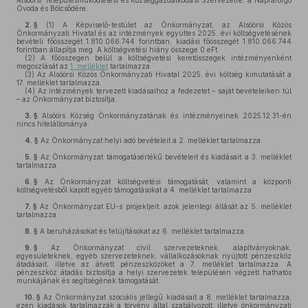
Alsóörsi Településműködtetési és Községgazdálkodási Szervezetre, a Napraforgó
Óvoda és Bölcsődére.
2. §
(1)
A Képviselő-testület az Önkormányzat, az Alsóörsi Közös
Önkormányzati Hivatal és az intézmények együttes 2025. évi költségvetésének
bevételi főösszegét 1.810.066.744 forintban, kiadási főösszegét 1.810.066.744
forintban állapítja meg. A költségvetési hiány összege 0 eFt.
(2)
A főösszegen belül a költségvetési keretösszegek intézményenként
megoszlását az
1. melléklet
tartalmazza.
(3)
Az Alsóörsi Közös Önkormányzati Hivatal 2025. évi költség kimutatását a
17. melléklet tartalmazza.
(4)
Az intézmények tervezett kiadásaihoz a fedezetet – saját bevételeiken túl
– az Önkormányzat biztosítja.
3. §
Alsóörs Község Önkormányzatának és intézményeinek 2025.12.31-én
nincs hitelállománya.
4. §
Az Önkormányzat helyi adó bevételeit a 2. melléklet tartalmazza.
5. §
Az Önkormányzat támogatásértékű bevételeit és kiadásait a 3. melléklet
tartalmazza.
6. §
Az Önkormányzat költségvetési támogatását, valamint a központi
költségvetésből kapott egyéb támogatásokat a 4. melléklet tartalmazza
7. §
Az Önkormányzat EU-s projektjeit, azok jelenlegi állását az 5. melléklet
tartalmazza.
8. §
A beruházásokat és felújításokat az 6. melléklet tartalmazza.
9. §
Az Önkormányzat civil szervezeteknek, alapítványoknak,
egyesületeknek, egyéb szervezeteknek, vállalkozásoknak nyújtott pénzeszköz
átadásait, illetve az átvett pénzeszközöket a 7. melléklet tartalmazza. A
pénzeszköz átadás biztosítja a helyi szervezetek településen végzett hathatós
munkájának és segítségének támogatását.
10. §
Az Önkormányzat szociális jellegű kiadásait a 8. melléklet tartalmazza,
ezen kiadások tartalmazzák a törvény által szabályozott, illetve önkormányzati