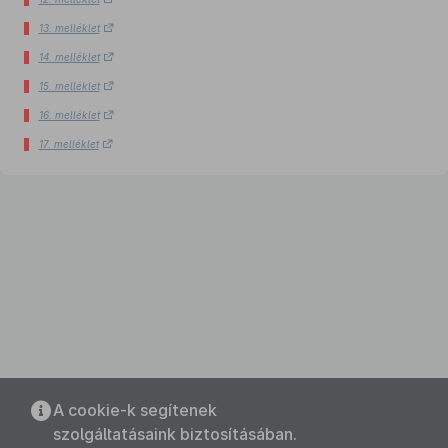
13. melléklet
14. melléklet
15. melléklet
16. melléklet
17. melléklet
A cookie-k segítenek
szolgáltatásaink biztosításában.