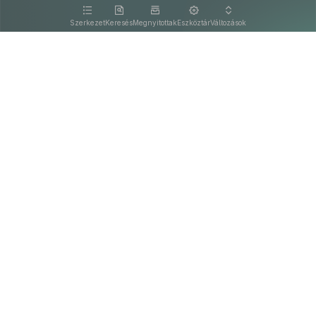
kattintva olvashat.
Szerkezet
Keresés
Megnyitottak
Eszköztár
Változások
Kapcsolat
Felhasználási feltételek
PDF
Akadálymentesítési nyilatkozat
Adatkezelési tájékoztató