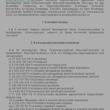
önkormányzati rendelet
ében biztosított véleményezési jogkörében eljáró
Veresegyház Város Önkormányzata Képviselő-testületének Pénzügyi és Jogi
Bizottsága, Tulajdonosi és Vagyongazdálkodási Bizottsága, Kulturális,
Köznevelési és Ifjúsági Bizottsága, Szociális, Egészségügyi és Sport Bizottsága,
Fenntartható Fejlődés Bizottsága véleményének kikérésével az önkormányzat
2025. évi költségvetésének végrehajtásáról a következőket rendeli el:
1.
A rendelet hatálya
1. §
A rendelet hatálya kiterjed Veresegyház Város Önkormányzatára (a
továbbiakban: Önkormányzat), valamint az általa fenntartott költségvetési
szervekre.
2.
A zárszámadás bevételei és kiadásai
2. §
(1)
Veresegyház Város Önkormányzatának Képviselő-testülete (a
továbbiakban: Képviselő-testület) a 2025. évi költségvetés végrehajtásáról szóló
zárszámadást:
a)
27 925 332 341 Ft bevétellel;
b)
24 649 743 343 Ft kiadással;
c)
3 275 588 998 Ft maradvánnyal hagyja jóvá.
(2)
A bevételi főösszegen belül a kiemelt előirányzatok teljesítéseit
a)
3 356 943 016 Ft működési támogatások bevételei;
b)
90 164 890 Ft működési célú támogatások államháztartáson belülről;
c)
28 500 000 Ft felhalmozási célú támogatások államháztartáson belülről;
d)
5 727 107 715 Ft közhatalmi bevételek;
e)
1 374 035 434 Ft működési bevételek;
f)
238 198 648 Ft felhalmozási bevételek;
g)
68 989 809 Ft működési célú átvett pénzeszközök;
h)
4 496 653 Ft felhalmozási célú átvett pénzeszközök;
i)
17 036 896 176 Ft finanszírozási bevételek jogcímenkénti megoszlásban
állapítja meg.
(3)
A kiadási főösszegen belül a kiemelt előirányzatok teljesítéseit
a)
9 526 025 768 Ft működési költségvetés kiadásai;
aa)
3 153 151 157 Ft személyi juttatások kiadásai;
ab)
446 026 479 Ft munkaadókat terhelő járulékok és szociális hozzájárulási