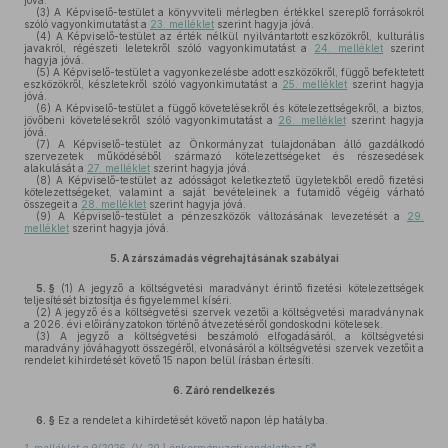
jóvá.
(3)
A Képviselő-testület a könyvviteli mérlegben értékkel szereplő forrásokról
szóló vagyonkimutatást a
23. melléklet
szerint hagyja jóvá.
(4)
A Képviselő-testület az érték nélkül nyilvántartott eszközökről, kulturális
javakról, régészeti leletekről szóló vagyonkimutatást a
24. melléklet
szerint
hagyja jóvá.
(5)
A Képviselő-testület a vagyonkezelésbe adott eszközökről, függő befektetett
eszközökről, készletekről szóló vagyonkimutatást a
25. melléklet
szerint hagyja
jóvá.
(6)
A Képviselő-testület a függő követelésekről és kötelezettségekről, a biztos,
jövőbeni követelésekről szóló vagyonkimutatást a
26. melléklet
szerint hagyja
jóvá.
(7)
A Képviselő-testület az Önkormányzat tulajdonában álló gazdálkodó
szervezetek működéséből származó kötelezettségeket és részesedések
alakulását a
27. melléklet
szerint hagyja jóvá.
(8)
A Képviselő-testület az adósságot keletkeztető ügyletekből eredő fizetési
kötelezettségeket, valamint a saját bevételeinek a futamidő végéig várható
összegeit a
28. melléklet
szerint hagyja jóvá.
(9)
A Képviselő-testület a pénzeszközök változásának levezetését a
29.
melléklet
szerint hagyja jóvá.
5.
A zárszámadás végrehajtásának szabályai
5. §
(1)
A jegyző a költségvetési maradványt érintő fizetési kötelezettségek
teljesítését biztosítja és figyelemmel kíséri.
(2)
A jegyző és a költségvetési szervek vezetői a költségvetési maradványnak
a 2026. évi előirányzatokon történő átvezetéséről gondoskodni kötelesek.
(3)
A jegyző a költségvetési beszámoló elfogadásáról, a költségvetési
maradvány jóváhagyott összegéről, elvonásáról a költségvetési szervek vezetőit a
rendelet kihirdetését követő 15 napon belül írásban értesíti.
6.
Záró rendelkezés
6. §
Ez a rendelet a kihirdetését követő napon lép hatályba.