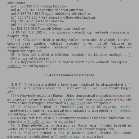
adó kiadásai;
ac)
3 398 120 012 Ft dologi kiadások;
ad)
40 935 768 Ft ellátottak pénzbeli juttatásai;
ae)
2 487 792 352 Ft egyéb működési célú kiadások;
b)
1 630 579 283 Ft felhalmozási költségvetés kiadásai;
ba)
1 309 422 346 Ft beruházások;
bb)
196 950 887 Ft felújítások;
bc)
124 206 050 Ft egyéb felhalmozási kiadások;
c)
13 493 138 292 Ft finanszírozási kiadások jogcímenkénti megoszlásban
állapítja. meg.
(4)
A Képviselő-testület a mérlegszerűen bemutatott bevételeit, kiadásait
önkormányzati szinten, kötelező feladatok, önként vállalt feladatok és
államigazgatási feladatok bontásban, az
1. melléklet
ben foglaltaknak
megfelelően fogadja el.
(5)
A Képviselő-testület a működési bevételek és kiadások mérlegét a
2.
melléklet
szerint fogadja el.
(6)
A Képviselő-testület a felhalmozási bevételek és kiadások mérlegét a
3.
melléklet
szerint fogadja el.
3.
A zárszámadás részletezése
3. §
(1)
A Képviselő-testület a beruházási kiadásait beruházásonként a
4.
melléklet
, a felújítási kiadásait felújításonként az
5. melléklet
szerint hagyja
jóvá.
(2)
A Képviselő-testület az Európai Uniós támogatással megvalósuló programok
és projektek, valamint az önkormányzaton kívül megvalósult projektekhez való
hozzájárulás pénzügyi elszámolását a
6. melléklet
szerint fogadja el.
(3)
A Képviselő-testület az Önkormányzat és a költségvetési szervek
maradványát, annak felhasználását és a maradvány levezetését a
7. melléklet
szerint hagyja jóvá, illetve engedélyezi.
(4)
A Képviselő-testület az Önkormányzat bevételi és kiadási előirányzatainak
teljesítését a
8. melléklet
szerint hagyja jóvá.
(5)
A Képviselő-testület a Veresegyházi Polgármesteri Hivatal bevételi és
kiadási előirányzatainak teljesítését a
9. melléklet
szerint hagyja jóvá.
(6)
A Képviselő-testület a Kéz a Kézben Óvoda bevételi és kiadási
előirányzatainak teljesítését a
10. melléklet
szerint hagyja jóvá.