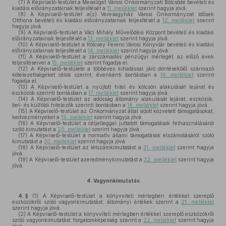
(7)
A Képviselő-testület a Meseliget Városi Önkormányzati Bölcsőde bevételi és
kiadási előirányzatainak teljesítését a
11. melléklet
szerint hagyja jóvá.
(8)
A Képviselő-testület a(z) Veresegyház Városi Önkormányzat Idősek
Otthona bevételi és kiadási előirányzatainak teljesítését a
12. melléklet
szerint
hagyja jóvá.
(9)
A Képviselő-testület a Váci Mihály Művelődési Központ bevételi és kiadási
előirányzatainak teljesítését a
13. melléklet
szerint hagyja jóvá.
(10)
A Képviselő-testület a Kölcsey Ferenc Városi Könyvtár bevételi és kiadási
előirányzatainak teljesítését a
14. melléklet
szerint hagyja jóvá.
(11)
A Képviselő-testület a zárszámadás pénzügyi mérlegét, az előző évek
teljesítéseivel a
15. melléklet
szerint fogadja el.
(12)
A Képviselő-testülete a többéves kihatással járó döntésekből származó
kötelezettségeket célok szerint, évenkénti bontásban a
16. melléklet
szerint
fogadja el.
(13)
A Képviselő-testület a nyújtott hitel és kölcsön alakulását lejárat és
eszközök szerinti bontásban a
17. melléklet
szerint hagyja jóvá.
(14)
A Képviselő-testület az adósság állomány alakulását lejárat, eszközök,
bel- és külföldi hitelezők szerinti bontásban a
18. melléklet
szerint hagyja jóvá.
(15)
A Képviselő-testület az Önkormányzat által adott közvetett támogatásokat,
kedvezményeket a
19. melléklet
szerint hagyja jóvá.
(16)
A Képviselő-testület a céljelleggel juttatott támogatások felhasználásáról
szóló kimutatást a
20. melléklet
szerint hagyja jóvá.
(17)
A Képviselő-testület a normatív állami támogatások elszámolásáról szóló
kimutatást a
30. melléklet
szerint hagyja jóvá.
(18)
A Képviselő-testület az létszámkimutatást a
31. melléklet
szerint hagyja
jóvá.
(19)
A Képviselő-testület azeredménykimutatást a
32. melléklet
szerint hagyja
jóvá.
4.
Vagyonkimutatás
4. §
(1)
A Képviselő-testület a könyvviteli mérlegben értékkel szereplő
eszközökről szóló vagyonkimutatást, állományi értékek szerint a
21. melléklet
szerint hagyja jóvá.
(2)
A Képviselő-testület a könyvviteli mérlegben értékkel szereplő eszközökről
szóló vagyonkimutatást, forgalomképesség szerint a
22. melléklet
szerint hagyja