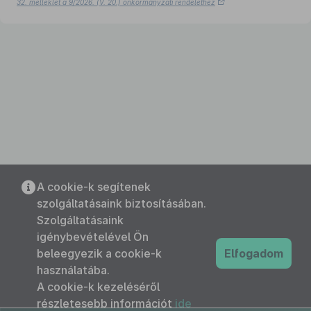
32. melléklet a 9/2026. (V. 20.) önkormányzati rendelethez
A cookie-k segítenek
szolgáltatásaink biztosításában.
Szolgáltatásaink
igénybevételével Ön
beleegyezik a cookie-k
Elfogadom
használatába.
A cookie-k kezeléséről
részletesebb információt
ide