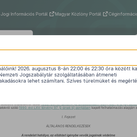
Jogi Információs Portál
Magyar Közlöny Portál
Céginformáció
1/2000. (I. 7.) SZCSM rendelet
nálóink! 2026. augusztus 8-án 22:00 és 22:30 óra között ka
ndoskodást nyújtó szociális intézmények szakmai 
Nemzeti Jogszabálytár szolgáltatásában átmeneti
működésük feltételeiről
kadásokra lehet számítani. Szíves türelmüket és megért
Hatályos: 2025. 07. 25. –
 szociális ellátásokról szóló
1993. évi III. törvény (a továbbiakban: Szt.) 132. §-a (2) bek
tokról szóló
1990. évi LXV. törvény 97. §-ának b) pontjában
kapott felhatalmazás alapján 
I. Fejezet
ÁLTALÁNOS RENDELKEZÉSEK
A rendelet hatálya, az ellátást igénybe vevők jogainak védelme