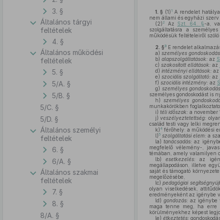
3. §
1
1. §
(1)
A rendelet hatálya 
nem állami és egyházi szerv ál
Általános tárgyi
2
(2)
Az
Szt. 64. §
-a, v
feltételek
szolgáltatásra a személye
működésük feltételeiről szól
4. §
3
2. §
E rendelet alkalmaz
Általános működési
a)
személyes gondoskodást n
b)
alapszolgáltatások:
az
S
feltételek
c)
szakosított ellátások:
az
5. §
d)
intézményi ellátások:
a
e)
szociális szolgáltató:
az
5/A. §
f)
szociális intézmény:
az
S
g)
személyes gondoskodást
5/B. §
személyes gondoskodást is n
h)
személyes gondoskodá
5/C. §
munkakörökben foglalkoztato
i)
téli időszak:
a november 1-
5/D. §
j)
veszélyeztetettség:
olyan
család testi vagy lelki megre
Általános személyi
4
k)
férőhely: a működési e
5
l)
szolgáltatási elem:
a sza
feltételek
la)
tanácsadás:
az igénybe 
megfelelő vélemény-, javasl
6. §
témában, amely valamilyen cs
lb)
esetkezelés:
az igényb
6/A. §
megállapodáson, illetve egy
Általános szakmai
saját és támogató környezete
megelőzésébe,
feltételek
lc)
pedagógiai segítségnyúj
olyan viselkedések, attitűd
7. §
eredményeként az igénybe vev
ld)
gondozás:
az igénybe v
8. §
maga tenne meg, ha erre ké
körülményekhez képest legjobb
8/A. §
le)
étkeztetés:
gondoskodás 