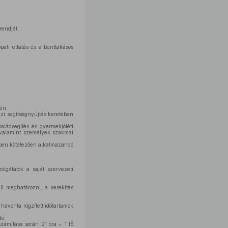
rendjét,
ali ellátás és a bentlakásos
én,
ázi segítségnyújtás keretében
aládsegítés és gyermekjóléti
 valamint személyek szakmai
nyben kötelezően alkalmazandó
lgálatok a saját szervezeti
ll meghatározni, a kerekítés
havonta rögzített időtartamok
dó,
számítása során 21 óra = 1 fő