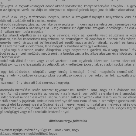
n,
égnyújtás:
a fogyatékosságból adódó akadályoztatottság kompenzációjára szolgáló – a gyó
 az igénybe vevő, családja és környezete képességeinek legteljesebb kibontakoztatása, 
vevő lakó- vagy tartózkodási helyén, illetve a szolgáltatásnyújtás helyszínén lelki és 
özzel, eszközökkel biztosított kontroll,
st pótló segítségnyújtás:
az igénybe vevő segítése mindennapi életvitelében, személyes kö
ében, valamint a személyes szükségleteinek kielégítésére szolgáló lehetőségek és eszköz
iányában nem tudja megoldani,
lgáltatások eljuttatása az igénybe vevőhöz, vagy az igénybe vevő eljuttatása a közszo
ramok, családi kapcsolatok helyszínére, ha szükségleteiből adódóan mindezek más módon
génybe vevő társadalmi beilleszkedését segítő magatartásformáinak, egyéni és társas
ek és alternatívák kidolgozása, lehetőségek biztosítása azok gyakorlására,
 egészségi állapothoz, családi állapothoz vagy helyzethez igazított, rövid vagy hosszú tá
ágot és az emberi méltóság megőrzését, a tanulásban, a foglalkoztatásban és a közösségi él
t fenntartását,
problémák által érintett vagy veszélyeztetett azon egyének közvetlen, illetve közvetet
áltatásokhoz való hozzájuttatás céljából), akik vélhetően jogosultak egy adott szolgáltatásra,
egy településrész, település vagy térség lakosságát érintő integrációs szemléletű, b
ég, amely különböző célcsoportokra vonatkozó speciális igényeket tár fel, szolgáltatá
eg.
 szakmai irányítás alatt álló szervezeti egység.
skodás biztosítása során fokozott figyelmet kell fordítani arra, hogy az ellátásban r
jenek. Az intézmény vezetője gondoskodik az intézményen belül az emberi és állampolgár
 integrációját minden eszközzel segítő, humanizált környezet kialakításáról és működtetésé
esülő személy jogainak, érdekeinek érvényesítésére nem képes, a személyes gondoskodást
megtételét kezdeményezi a fővárosi és vármegyei kormányhivatal gyermekvédelmi és gyá
rási (fővárosi kerületi) hivatalánál (a továbbiakban: gyámhivatal), illetve a szükséges segí
z egészségügyi vagy más szociális intézménnyel.
Általános tárgyi feltételek
kodást nyújtó intézményt úgy kell kialakítani, hogy
zközzel könnyen megközelíthető legyen,