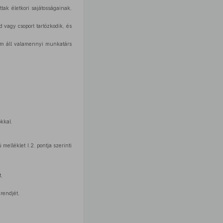
tak életkori sajátosságainak,
 vagy csoport tartózkodik, és
nem áll valamennyi munkatárs
okkal.
elléklet I.2. pontja szerinti
,
 rendjét,