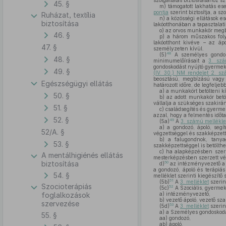
szolgáltatás biztosításához 
45. §
m)
támogatott lakhatás es
pontja
szerint biztosítja, a s
Ruházat, textília
n)
a közösségi ellátások es
biztosítása
lakóotthonában a tapasztalati
o)
az orvos munkakör megbíz
46. §
p)
a három műszakos folyam
lakóotthont kivéve – az áp
47. §
személyzeten kívül.
48
(5)
A személyes gondosk
48. §
minimumelőírásait a
3. szá
gondoskodást nyújtó gyermekj
49. §
(IV. 30.) NM rendelet 2. sz
beosztású, megbízású vagy 
Egészségügyi ellátás
határozott időre, de legfelje
a)
a munkakört betölteni k
50. §
b)
az adott munkakör betöl
vállalja a szükséges szakirá
51. §
c)
családsegítés és gyermek
azzal, hogy a felmentés idő
52. §
49
(5a)
A
3. számú mellékle
a)
a gondozó, ápoló, segít
52/A. §
végzettséggel és szakképzetts
b)
a falugondnok, tanyag
53. §
szakképzettséggel is betölthe
c)
ha alapképzésben szerze
A mentálhigiénés ellátás
mesterképzésben szerzett vég
biztosítása
50
d)
az intézményvezető a 
a gondozó, ápoló és terápiá
54. §
melléklet szerinti kiegészítő
51
(5b)
A
3. melléklet
szerin
Szocioterápiás
52
(5c)
A Szociális, gyermek
foglalkozások
a)
intézményvezető,
b)
vezető ápoló, vezető sza
szervezése
53
(5d)
A
3. melléklet
szerin
a)
a Személyes gondoskodá
55. §
aa)
gondozó,
ab)
ápoló,