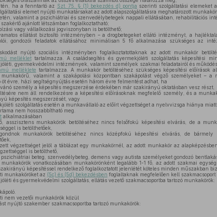
szükséges óraszámnak az összes ellátottra számított összege határozza meg;
etén, ha a fenntartó az
Szt. 75. § (1) bekezdés d) pontja
szerinti szolgáltatási elemeket 
zolgáltatási elemet nyújtó munkatársakat az adott alapszolgáltatásra meghatározott munkakör
etén, valamint a pszichiátriai és szenvedélybetegek nappali ellátásában, rehabilitációs in
 szakértő ajánlott létszámban foglalkoztatható;
ási vagy vállalkozási jogviszonyban is betölthető;
atos ellátást biztosító intézményben – a drogbetegeket ellátó intézményt, a hajléktal
olói, gondozói feladatok ellátásához minimálisan 5 fő alkalmazása szükséges az int
odást nyújtó szociális intézményben foglalkoztatottaknak az adott munkakör betölt
mú melléklet
tartalmazza. A családsegítés és gyermekjóléti szolgáltatás képesítési m
óléti, gyermekvédelmi intézmények, valamint személyek szakmai feladatairól és működésük
ámú melléklete
tartalmazza. A munkakör betöltéséhez szükséges képesítési előírások a
munkakörű, valamint a szakápolási központban szakápolást végző személyeket – a mu
bb öt évre, házi segítségnyújtás esetén három évre felmentést adhat, ha
ívánó személy a képesítés megszerzése érdekében már szakirányú oktatásban vesz részt,
tésére nem áll rendelkezésre a képesítési előírásoknak megfelelő személy, és a munkak
nyú képesítés megszerzését, vagy
jóléti szolgáltatás esetén a munkavállaló az előírt végzettséget a nyelvvizsga hiánya mia
tartama nem hosszabbítható meg.
t
alkalmazásában
ő, asszisztens munkakörök betöltéséhez nincs felsőfokú képesítési elvárás, de a munk
éggel is betölthetőek,
ondnok munkakörök betöltéséhez nincs középfokú képesítési elvárás, de bármely 
tőek,
tt végzettséget jelöl a táblázat egy munkakörnél, az adott munkakör az alapképzésben
zettséggel is betölthető,
pszichiátriai beteg, szenvedélybeteg, demens vagy autista személyeket gondozó bentlaká
s munkakörök vonatkozásában munkakörönként legalább 1-1 fő, az adott szakmai egység 
 szakirányú képesítéssel rendelkező foglalkoztatott jelenlétét köteles minden műszakban bizt
ti munkaköröket az
(5c) és (5d) bekezdésben
foglaltaknak megfelelően kell szakmacsoport s
jóléti és gyermekvédelmi szolgáltatás, ellátás vezető szakmacsoportba tartozó munkakörök:
kápoló.
ti nem vezetői munkakörök közül
st nyújtó szakember szakmacsoportba tartozó munkakörök: