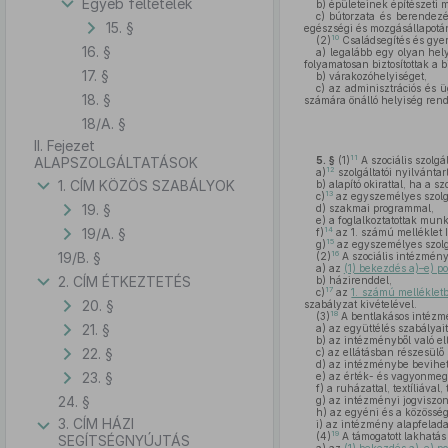
Egyéb feltételek
b)
épületeinek építészeti 
c)
bútorzata és berendezési
15. §
egészségi és mozgásállapotá
10
(2)
Családsegítés és gyerm
16. §
a)
legalább egy olyan helyi
folyamatosan biztosítottak a
17. §
b)
várakozóhelyiséget,
c)
az adminisztrációs és ü
18. §
számára önálló helyiség ren
18/A. §
II. Fejezet
11
ALAPSZOLGÁLTATÁSOK
5. §
(1)
A szociális szolgá
12
a)
szolgáltatói nyilvántar
1. CÍM KÖZÖS SZABÁLYOK
b)
alapító okirattal, ha a sz
13
c)
az egyszemélyes szolgá
19. §
d)
szakmai programmal,
e)
a foglalkoztatottak munk
19/A. §
14
f)
az 1. számú melléklet II
15
g)
az egyszemélyes szolgál
19/B. §
16
(2)
A szociális intézmén
a)
az
(1) bekezdés a)–e) po
2. CÍM ÉTKEZTETÉS
b)
házirenddel,
17
c)
az
1. számú melléklet
20. §
szabályzat kivételével.
18
(3)
A bentlakásos intézm
21. §
a)
az együttélés szabályait
b)
az intézményből való elt
22. §
c)
az ellátásban részesülő 
d)
az intézménybe bevihető
23. §
e)
az érték- és vagyonmegő
f)
a ruházattal, textíliával,
24. §
g)
az intézményi jogviszo
h)
az egyéni és a közösség
3. CÍM HÁZI
i)
az intézmény alapfeladatá
19
(4)
A támogatott lakhatás
SEGÍTSÉGNYÚJTÁS