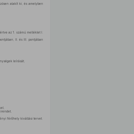
zösen alakít ki, és amelyben
rtve az 1. számú melléklet I.
ntjában, II. és III. pontjában
nységek leírását,
kel,
irendet,
yi férőhely kiváltási tervet.