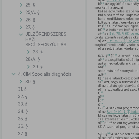
a)
az
(1) bekezdés a)–e) po
20
b)
az együttélés szabály
25. §
meg kell határozni
ba)
az együttélés szabályai
25/A. §
bb)
a háztartással kapcsola
bc)
a konfliktuskezelés mód
26. §
bd)
az ellátást igénybevev
21
be)
az intézményi jogvi
27. §
22
bf)
a befizetett belépési 
23
JELZŐRENDSZERES
c)
az
Szt. 75. § (5) beke
pontja szerinti szabályzatokat
HÁZI
d)
az
Szt. 75. § (1) bekez
SEGÍTSÉGNYÚJTÁS
meghatározott szabályzatokka
e)
a szolgáltatás körében o
28. §
24
25
5/A. §
(1)
A szociális s
28/A. §
26
a)
a szolgáltatás célját, 
aa)
a megvalósítani kívánt 
29. §
27
ab)
ac)
a más intézményekkel 
4. CÍM Szociális diagnózis
28
ad)
29
b)
az ellátandó célcsopo
30. §
30
c)
azt, hogy a fenntartó 
d)
az ellátás igénybevétel
31. §
31
e)
a szolgáltatásról szóló 
32
f)
32. §
33
g)
34
h)
33. §
35
i)
36
(2)
A szakmai programhoz
34. §
a)
az
Szt. 94/C. § (1) bek
b)
szakosított ellátást nyú
35. §
c)
a szervezeti és működési
37
d)
50 fő feletti fogyatéko
36. §
(3)
A szakmai programot a
37. §
38
5/B. §
A szervezeti és m
a)
az intézmény szervezeti 