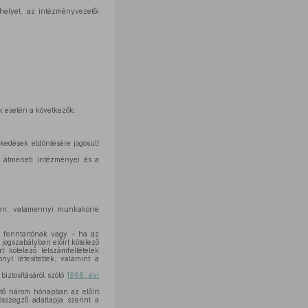
helyet, az intézményvezetői
k esetén a következők:
kedések eldöntésére jogosult
k átmeneti intézményei és a
ben, valamennyi munkakörre
 a fenntartónak vagy – ha az
jogszabályban előírt kötelező
t kötelező létszámfeltételek
nyt létesítettek, valamint a
iztosításáról szóló
1998. évi
tő három hónapban az előírt
összegző adatlapja szerint a