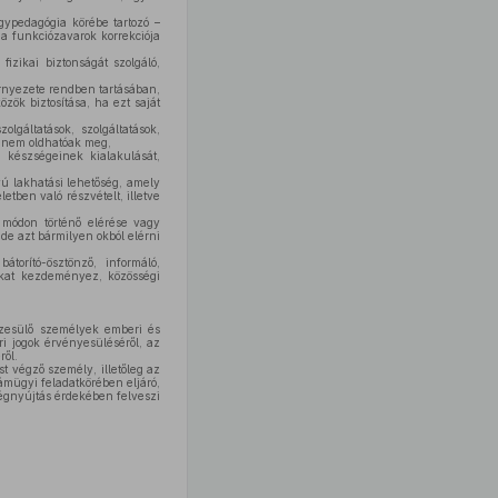
gypedagógia körébe tartozó –
a funkciózavarok korrekciója
fizikai biztonságát szolgáló,
rnyezete rendben tartásában,
ök biztosítása, ha ezt saját
lgáltatások, szolgáltatások,
 nem oldhatóak meg,
 készségeinek kialakulását,
vú lakhatási lehetőség, amely
etben való részvételt, illetve
t módon történő elérése vagy
 de azt bármilyen okból elérni
átorító-ösztönző, informáló,
sokat kezdeményez, közösségi
észesülő személyek emberi és
i jogok érvényesüléséről, az
ről.
 végző személy, illetőleg az
mügyi feladatkörében eljáró,
tségnyújtás érdekében felveszi