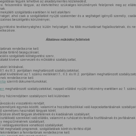
megoldásai tegyék lehetővé az akadálymentes közlekedést,
, felszerelési tárgyai, az életvitelhez szükséges körülmények feleljenek meg az ellátot
nak.
ekjóléti szolgáltatás esetében ki kell alakítani
séget, ahol csak a szolgáltatást nyújtó szakember és a segítséget igénylő személy, család
 bizalmas beszélgetés körülményei,
gyintézési tevékenységhez külön helyiséget, ha több munkatársat foglalkoztatnak, és 
delkezésre.
Általános működési feltételek
ltatónak rendelkeznie kell
tásba történő bejegyzéssel,
ociális szolgáltató költségvetési szerv,
latot kivéve szervezeti és működési szabályzattal,
aköri leírásával,
I.1. és III.3. pontjában meghatározott szabályzatokkal,
at kivételével az 1. számú melléklet I.1., II.3. és III.2. pontjában meghatározott szabályzat
ynek rendelkeznie kell
ntja
szerinti dokumentumokkal,
ben
meghatározott szabályzatokkal, nappali ellátást nyújtó intézmény esetében az 1. számú m
ény házirendjében szabályozni kell különösen
,
ávozás és visszatérés rendjét,
személyek egymás közötti, valamint a hozzátartozóikkal való kapcsolattartásának szabályait
 személyes használati tárgyak körét,
rzésre átvett tárgyak átvételének és kiadásának szabályait,
 tisztálkodó szerekkel való ellátás, valamint a ruházat és textília tisztításának és javításának
ny megszűnésének szabályait,
i vallásgyakorlásra vonatkozó szabályokat,
t meghaladó programok, szolgáltatások körét és térítési díját.
 tekintetében a fenntartónak rendelkeznie kell