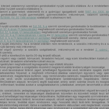
kiterjed valamennyi személyes gondoskodást nyújtó szociális ellátásra. Az e rendeletben 
tal nyújtott szociális ellátásokra is.
alamint a gyermekek védelméről és a gyámügyi igazgatásról szóló
1997. évi XXXI. t
s gondoskodást nyújtó gyermekjóléti, gyermekvédelmi intézmények, valamint személy
ó
15/1998. (IV. 30.) NM rendelet
szabályait is alkalmazni kell.
ásában
yújtó szociális ellátás:
az
Szt. 56. §-a
szerinti személyes gondoskodás (a továbbiakban: 
zt. 57. §-ának (1) bekezdésben
meghatározott személyes gondoskodási formák,
Szt. 57. §-ának (2) bekezdésében
meghatározott személyes gondoskodási formák,
z
Szt. 57. §-a (1) bekezdésének j) pontja
és
(2) bekezdése
szerinti személyes gondoskodási 
Szt. 4. §-a (1) bekezdésének g) pontjában
meghatározott személy, illetve szervezet,
zt. 4. §-a (1) bekezdésének h) pontjában
meghatározott szervezet,
 nyújtó intézmény:
ha a rendelet eltérően nem rendelkezik, a szociális intézmény és a szoc
yújtó bármely más intézményt,
st végző személy:
a szociális szolgáltatónál, intézménynél az e rendelet
2. számú 
tt személy,
jétől a következő év április 30-áig terjedő időszak,
 egyéni vagy családi, környezeti, társadalmi helyzet, vagy ezek következtében kialakult
ndülését, társadalmi ellehetetlenülését okozza,
ngedélyben meghatározott legmagasabb napi ellátotti létszám.
kmai programban a szolgáltatás részeként megjelenő alábbi tevékenységek összessége:
vevő bevonásával történő, jogait, lehetőségeit figyelembe vevő, kérdésére reagáló, élet
atkialakítási folyamat, a megfelelő információ átadása valamilyen egyszerű vagy speci
elekvésre, magatartásra ösztönöz, vagy nemkívánatos cselekvés, magatartás elkerülésére 
e vevő, vevők szükségleteinek kielégítésére (problémájának megoldására, illetve 
üttműködésen alapuló, tervszerű segítő kapcsolat, amely során számba veszik és mozgós
 erőforrásait, továbbá azokat a szolgáltatásokat és juttatásokat, amelyek bevonhatók a cél
tás:
szocializációs, pedagógiai, andragógiai és gerontológiai eszközökkel végzett tervszerű
ök, értékek, ismeretek és képességek átadásának közvetlen és közvetett módját teszi leh
ő lehetőséget kap képességei kiteljesítésére, fejlődésében egy magasabb szint elérésére
evő bevonásával történő, tervezésen alapuló, célzott segítés mindazon tevékenységek e
pes lenne, továbbá olyan rendszeres vagy hosszabb idejű testi-lelki támogatása, fej
 életminőség elérését, illetve a családban, társadalmi státuszban való megtartását, vissza
hideg, illetve meleg ételről alkalmilag vagy rendszeresen a szolgáltatást igénybe vevő lak