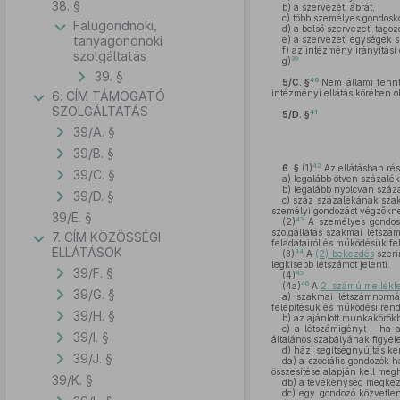
38. §
b)
a szervezeti ábrát,
c)
több személyes gondosko
Falugondnoki,
d)
a belső szervezeti tagoz
tanyagondnoki
e)
a szervezeti egységek s
f)
az intézmény irányítási 
szolgáltatás
39
g)
39. §
40
5/C. §
Nem állami fennt
intézményi ellátás körében ok
6. CÍM TÁMOGATÓ
SZOLGÁLTATÁS
41
5/D. §
39/A. §
39/B. §
42
6. §
(1)
Az ellátásban ré
39/C. §
a)
legalább ötven százalék
b)
legalább nyolcvan százal
39/D. §
c)
száz százalékának szakké
személyi gondozást végzőkn
39/E. §
43
(2)
A személyes gondos
szolgáltatás szakmai létsz
7. CÍM KÖZÖSSÉGI
feladatairól és működésük fel
ELLÁTÁSOK
44
(3)
A
(2) bekezdés
szeri
legkisebb létszámot jelenti.
39/F. §
45
(4)
46
(4a)
A
2. számú mellékle
39/G. §
a)
szakmai létszámnormára
felépítésük és működési ren
39/H. §
b)
az ajánlott munkakörökbe
c)
a létszámigényt – ha a 
39/I. §
általános szabályának figyel
d)
házi segítségnyújtás ke
39/J. §
da)
a szociális gondozók h
összesítése alapján kell meg
39/K. §
db)
a tevékenység megkezdé
dc)
egy gondozó közvetlen 