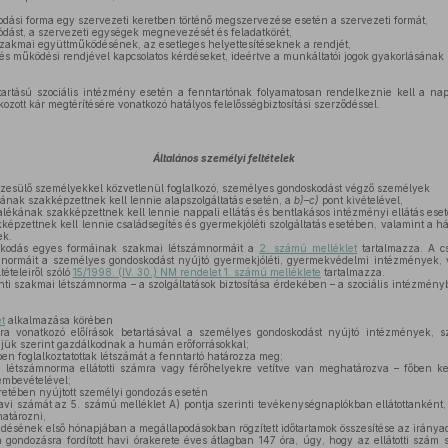
dási forma egy szervezeti keretben történő megszervezése esetén a szervezeti formát,
ódást, a szervezeti egységek megnevezését és feladatkörét,
zakmai együttműködésének, az esetleges helyettesítéseknek a rendjét,
és működési rendjével kapcsolatos kérdéseket, ideértve a munkáltatói jogok gyakorlásának 
artású szociális intézmény esetén a fenntartónak folyamatosan rendelkeznie kell a napp
ozott kár megtérítésére vonatkozó hatályos felelősségbiztosítási szerződéssel.
Általános személyi feltételek
szesülő személyekkel közvetlenül foglalkozó, személyes gondoskodást végző személyek
ának szakképzettnek kell lennie alapszolgáltatás esetén, a
b)–c)
pont kivételével,
ékának szakképzettnek kell lennie nappali ellátás és bentlakásos intézményi ellátás eset
pzettnek kell lennie családsegítés és gyermekjóléti szolgáltatás esetében, valamint a h
ek.
kodás egyes formáinak szakmai létszámnormáit a
2. számú melléklet
tartalmazza. A cs
ámnormáit a személyes gondoskodást nyújtó gyermekjóléti, gyermekvédelmi intézmények,
tételeiről szóló
15/1998. (IV. 30.) NM rendelet 1. számú melléklete
tartalmazza.
nti szakmai létszámnorma – a szolgáltatások biztosítása érdekében – a szociális intézmé
t
alkalmazása körében
 vonatkozó előírások betartásával a személyes gondoskodást nyújtó intézmények, szo
djük szerint gazdálkodnak a humán erőforrásokkal;
n foglalkoztatottak létszámát a fenntartó határozza meg;
létszámnorma ellátotti számra vagy férőhelyekre vetítve van meghatározva – főben ke
embevételével;
retében nyújtott személyi gondozás esetén
avi számát az 5. számú melléklet A) pontja szerinti tevékenységnaplókban ellátottanként, 
határozni,
sének első hónapjában a megállapodásokban rögzített időtartamok összesítése az iránya
gondozásra fordított havi órakerete éves átlagban 147 óra, úgy, hogy az ellátotti szám 