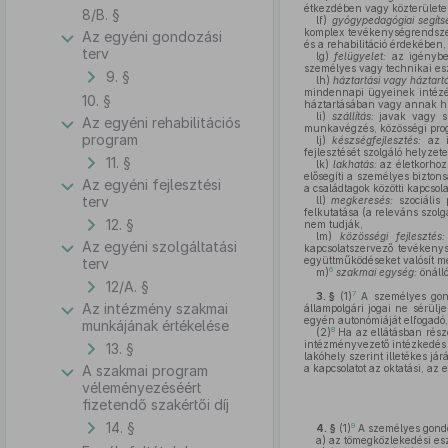
étkezdében vagy közterülete
8/B. §
lf)
gyógypedagógiai segíts
komplex tevékenységrendszer
Az egyéni gondozási
és a rehabilitáció érdekében,
terv
lg)
felügyelet:
az igénybe 
személyes vagy technikai eszk
9. §
lh)
háztartási vagy háztartá
mindennapi ügyeinek intézés
10. §
háztartásában vagy annak h
li)
szállítás:
javak vagy szo
Az egyéni rehabilitációs
munkavégzés, közösségi prog
program
lj)
készségfejlesztés:
az i
fejlesztését szolgáló helyzet
11. §
lk)
lakhatás:
az életkorhoz,
elősegíti a személyes biztons
Az egyéni fejlesztési
a családtagok közötti kapcsola
terv
ll)
megkeresés:
szociális 
felkutatása (a releváns szolg
12. §
nem tudják,
lm)
közösségi fejlesztés:
Az egyéni szolgáltatási
kapcsolatszervező tevékenys
együttműködéseket valósít m
terv
6
m)
szakmai egység:
önálló
12/A. §
7
3. §
(1)
A személyes gondo
Az intézmény szakmai
állampolgári jogai ne sérül
egyén autonómiáját elfogadó,
munkájának értékelése
8
(2)
Ha az ellátásban rész
intézményvezető intézkedés 
13. §
lakóhely szerint illetékes já
A szakmai program
a kapcsolatot az oktatási, a
véleményezéséért
fizetendő szakértői díj
14. §
9
4. §
(1)
A személyes gondos
a)
az tömegközlekedési es