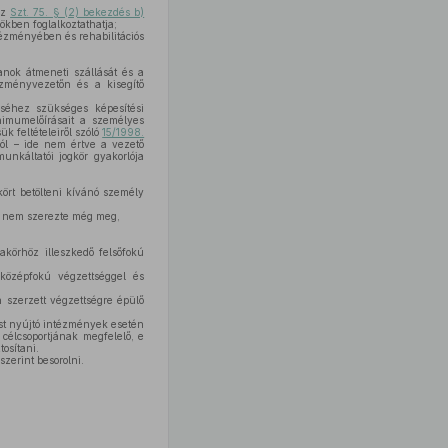
az
Szt. 75. § (2) bekezdés b)
ökben foglalkoztathatja;
tézményében és rehabilitációs
anok átmeneti szállását és a
ézményvezetőn és a kisegítő
éséhez szükséges képesítési
inimumelőírásait a személyes
 feltételeiről szóló
15/1998.
lól – ide nem értve a vezető
nkáltatói jogkör gyakorlója
ört betölteni kívánó személy
tt nem szerezte még meg,
akörhöz illeszkedő felsőfokú
középfokú végzettséggel és
 szerzett végzettségre épülő
st nyújtó intézmények esetén
célcsoportjának megfelelő, e
osítani.
zerint besorolni.