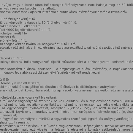
t nyújtó, vagy a bentlakásos intézmények férőhelyszáma nem haladja meg az 50 férő
n vagy részmunkaidőben is ellátható;
ladatok ellátásának ajánlott létszámai a bentlakásos intézmények esetén a következők:
00 férőhelyenként) 2 fő,
áros, könyvelő, raktáros stb. 50 férőhelyenként) 1 fő,
 takarítandó felületként) 1 fő,
tett 4000 légköbméterenként) 1 fő,
rőhelyenként) 1 fő,
ként) 1 fő,
őhely felett) 1 fő,
0 adagonként és további 30 adagonként) 5 fő + 1 fő;
ladatok ellátásának ajánlott létszámai az alapszolgáltatásokat nyújtó szociális intézménye
fő,
dagonként) 1 fő;
zményekben az intézményvezető kijelöli műszakonként a krízishelyzetre, korlátozó intéz
 szakosított ellátások esetében – a drogbetegeket ellátó intézmény, a hajléktalano
m hónapig legalább az alábbi személyi feltételekkel kell rendelkezni:
r 5 fő,
 férőhelyre vetített létszám,
bbi munkakörére megállapított létszám a férőhelyek betöltöttségének arányában;
k időpontját követő harmadik hónap végétől valamennyi szakosított ellátás eseté
férőhelyekkel arányosan kell biztosítani,
 a működést engedélyező szervnek be kell jelenteni, és a bejelentéshez csatolni kell
s intézmény foglalkoztatja – a bentlakásos intézménynek és azon személyeknek, akikkel a 
tik, az egybehangzó nyilatkozatát, amelyben kijelentik, hogy az adott munkakörre előír
kalmazotti jogviszonyt, munkaviszonyt, illetve munkavégzésre irányuló egyéb jogviszo
t másolatát;
 fogyatékos személynek minősül a fogyatékos személyek jogairól és esélyegyenlőségük b
határozott személy;
ekintetében a fenntartónak a működés megkezdésének időpontjában, illetve az azt köve
 rendelkeznie, majd ezt követően a létszámfeltételeket a komplex szükségletfelmérés 