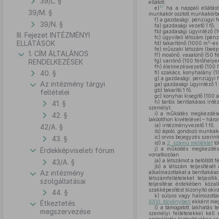
39/L. §
ellátott;
47
e)
ha a nappali ellátás
39/M. §
munkakör osztott munkakörbe
f)
a gazdasági, pénzügyi fe
39/N. §
fa)
gazdasági vezető 1 fő,
fb)
gazdasági ügyintéző (1
III. Fejezet INTÉZMÉNYI
fc)
ügyviteli létszám (pénzt
ELLÁTÁSOK
2
fd)
takarítónő (1000 m
-es
fe)
műszaki létszám (beépí
1. CÍM ÁLTALÁNOS
ff)
mosónő, vasalónő (50 fé
RENDELKEZÉSEK
fg)
varrónő (100 férőhelyen
fh)
élelmezésvezető (100 fér
40. §
fi)
szakács, konyhalány (10
g)
a gazdasági, pénzügyi fe
Az intézmény tárgyi
ga)
gazdasági ügyintéző 1 
gb)
takarító 1 fő,
feltételei
gc)
konyhai kisegítő (100 a
h)
tartós bentlakásos inté
41. §
személyt;
i)
a működés megkezdésekor
42. §
lakóotthon kivételével – háro
ia)
intézményvezető 1 fő,
42/A. §
ib)
ápoló, gondozó munkakö
ic)
orvos bejegyzés szerinti
43. §
id)
a
2. számú melléklet
tö
j)
a működés megkezdéséne
Érdekképviseleti fórum
vonatkozóan
ja)
a létszámot a betöltött 
43/A. §
jb)
a létszám teljesítését
Az intézmény
alkalmazottakat a bentlakáso
létszámfeltételeket teljesí
szolgáltatásai
teljesítése érdekében közal
szakképesítést bizonyító okira
44. §
k)
súlyos vagy halmozottan
XXVI. törvényben
ekként meg
Étkeztetés
l)
a támogatott lakhatás t
megszervezése
személyi feltételekkel kell