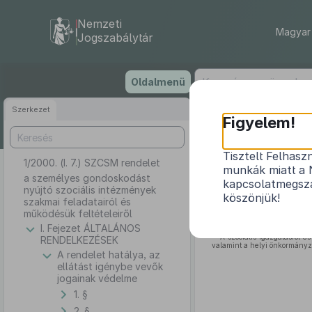
Nemzeti
Magyar 
Jogszabálytár
Ugrás
Oldalmenü
a
tartalomra
Szerkezet
Figyelem!
Tisztelt Felhasz
1/2000. (I. 7.) SZCSM rendelet
a személyes go
munkák miatt a 
a személyes gondoskodást
kapcsolatmegsza
nyújtó szociális intézmények
köszönjük!
szakmai feladatairól és
működésük feltételeiről
I. Fejezet ÁLTALÁNOS
A szociális igazgatásról és
RENDELKEZÉSEK
valamint a helyi önkormányza
A rendelet hatálya, az
ellátást igénybe vevők
jogainak védelme
1. §
2. §