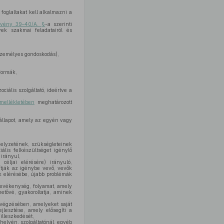
foglaltakat kell alkalmazni a
örvény 39–40/A. §
-a szerinti
ek szakmai feladatairól és
személyes gondoskodás),
formák,
iális szolgáltató, ideértve a
mellékletében
meghatározott
 állapot, amely az egyén vagy
helyzetének, szükségleteinek
ális felkészültséget igénylő
irányul,
céljai elérésére) irányuló,
ítják az igénybe vevő, vevők
ok elérésébe, újabb problémák
 tevékenység, folyamat, amely
etővé, gyakoroltatja, aminek
,
lvégzésében, amelyeket saját
lesztése, amely elősegíti a
illeszkedését,
helyén, szolgáltatónál, egyéb