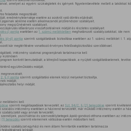
ntja
szerinti dokumentumokkal,
aival, amelyet az egyéni szükségletek és igények figyelembevétele mellett a lakókkal kö
t,
tos feladatok megosztását,
ját, eredménytelensége esetére az azokról való döntés eljárását,
ő jogainak sérelme esetén alkalmazandó jelzőrendszer szabályait,
szony megszűnésének szabályait,
hozzájárulás időarányos visszafizetésének módját és részletes szabályait.
zdés c) pontja
esetében az
1. számú mellékletben
meghatározott szabályzatokkal, ide nem é
,
dés b)–d) pontja
szerinti szolgáltatások biztosítása esetében az 1. számú melléklet I. 1. alpo
l,
kozott kár megtérítésére vonatkozó érvényes felelősségbiztosítási szerződéssel.
zolgáltató, intézmény szakmai programjának tartalmaznia kell
így különösen
program konkrét bemutatását, a létrejövő kapacitások, a nyújtott szolgáltatáselemek, tevéke
történő együttműködés módját,
rt megnevezését,
a
2. § l) pontja
szerinti szolgáltatási elemek közül melyeket biztosítja,
ének módját,
tájékoztatás helyi módját,
 mellékelni kell
ezdése
szerinti megállapodások tervezetét, az
Szt. 94/C. § (2) bekezdése
szerinti kivételek
jtó szociális intézmény esetében a házirend tervezetét, már működő intézmény esetén a ház
 szabályzatot vagy annak tervezetét,
s személyek, pszichiátriai és szenvedélybetegek ápoló-gondozó otthona esetében az intézmén
z
(1) bekezdés
szerinti elemeinek változása esetén módosítani kell.
űködési szabályzat egyházi és nem állami fenntartók esetében tartalmazza
felépítésének leírását,