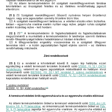
naplóba haladéktalanul be kell jegyezni.
(3)
Az állami természetvédelmi őrt szolgálati maroklőfegyverének tárolása
tekintetében az őrszolgálati felettes és az illetékes rendőrhatóság jogosult
ellenőrizni.
21. §
(1)
Szolgálati maroklőfegyvert (lőszert) nyilvános helyen őrizetlenül
hagyni, vagy arra jogosulatlan személy őrizetére bízni tilos.
(2)
A szolgálati maroklőfegyvert betárazva, a véletlen elsülés ellen biztosítva,
tokban – egyenruha viselése esetén nyíltan vagy rejtve, polgári ruhás szolgálat
esetén kizárólag rejtve – kell hordani.
45
22. §
(1)
A természetvédelmi őr foglalkoztatásáról és foglalkoztatásának
megszűnéséről a munkáltató a természetvédelmi őr lakóhelye szerinti illetékes
rendőr-főkapitányságot köteles haladéktalanul írásban értesíteni.
(2)
A lőfegyvertartási engedély visszavonása és a szolgálati lőfegyver
bevonása iránt – a külön jogszabályban foglalt eljárás szerint – az illetékes
rendőrhatóság intézkedik.
Záró rendelkezések
23. §
Ez a rendelet a kihirdetését követő 8. napon lép hatályba, ezzel
egyidejűleg a védett természeti területek őrzéséről szóló
1/1993. (V. 12.) OKTH
rendelkezés
, valamint az egyes jogszabályok módosításáról és hatályon kívül
helyezéséről szóló
88/1990. (IV. 30.) MT rendelet 3. számú mellékletének
a
védett természeti területek őrzéséről szóló
1/1983. (V. 12.) OKTH rendelkezéssel
kapcsolatos rendelkezései hatályát veszti.
1. számú melléklet
46
9/2000. (V. 19.) KöM rendelethez
A természetvédelmi őrök egyenruházata és az egyenruha viselés előírásai
Az állami természetvédelmi őröket a természet védelméről szóló
1996. évi LIII.
törvény 59. § (1) bekezdése
, az önkormányzati természetvédelmi őröket az
Fbtv.
14. § (1) bekezdése
jogosítja fel egyenruha viselésre. Az egyenruha ellátást az