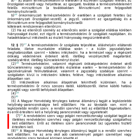
a)
az állami természetvédelmi őr esetében a közvetlen szolgálati felettes, az
őrszolgálat-vezető vagy helyettese, az igazgató, továbbá a természetvédelemért
felelős minisztérium (a továbbiakban: Minisztérium) erre feljogosított
kormánytisztviselői,
26
b)
önkormányzati természetvédelmi őr esetében a szolgálati felettes (az
önkormányzati őrszolgálat-vezető), a jegyző, valamint az igazgatóság és a
Minisztérium erre feljogosított kormánytisztviselői
kötelesek rendszeresen ellenőrizni.
(2)
Ha az ellenőrző személy az ellenőrzés során a szolgálat ellátása körében
hiányosságot észlel, ezt rögzíti a természetvédelmi őr szolgálati naplójában, és
haladéktalanul intézkedik az észlelt hiányosság megszüntetéséről.
27
12. §
(1)
A természetvédelmi őr szolgálata teljesítése, álláshelyén ellátandó
feladata, illetve munkaköre ellátása során – a külön jogszabályban
meghatározottak szerint – köteles intézkedni, ha a természet vagy a régészeti
örökség védelmének érdekeit sértő, illetőleg veszélyeztető magatartást,
szabálysértést, illetőleg bűncselekményt észlel.
28
(2)
Természetvédelmi, valamint régészeti örökségvédelmi érdeket sértő
bűncselekmény vagy szabálysértés észlelése esetén – természetvédelmi őri
igazolványának felmutatásával, valamint e jogszabály szabályai szerint –
szolgálaton kívül is intézkedni köteles, feltéve, hogy intézkedésre alkalmas
állapotban van.
(3)
Intézkedésre alkalmas állapotnak tekinthető különösen, ha a
természetvédelmi őr nincs szeszes italtól, kábítószertől, illetve kábító hatású
anyagtól vagy szertől befolyásolt állapotban.
29
(4)
30
(5)
(6)
A Magyar Honvédség tényleges katonai állományú tagját a legközelebbi
helyőrség-parancsnokságra kell előállítani. Ha az távolabb van, mint a
legközelebbi rendőri szerv, a rendőri szervhez kell az előállítást foganatosítani,
és erről értesíteni kell a helyőrség parancsnokát vagy ügyeletesét.
31
(7)
A rendvédelmi szerv vagy polgári nemzetbiztonsági szolgálat tagját az
illetékes rendvédelmi szervhez vagy polgári nemzetbiztonsági szolgálathoz
kell előállítani. Erről az illetékes szerv parancsnokát (az ügyeletes tisztet)
értesíteni kell.
32
(8)
A Magyar Honvédség tényleges állományú tagját is a rendőri szervhez
kell előállítani, ha az arra okot adó cselekményét polgári személlyel vagy
rendvédelmi szerv tagjával közösen követte el.