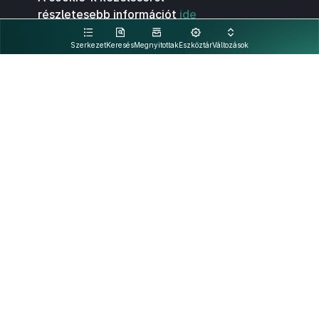
részletesebb információt
ide
kattintva olvashat.
Szerkezet
Keresés
Megnyitottak
Eszköztár
Változások
Kapcsolat
Felhasználási feltételek
PDF
Akadálymentesítési nyilatkozat
Adatkezelési tájékoztató