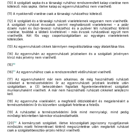
(10)
A szolgálati sapka és a társasági ruhához rendszeresített kalap viselése nem
kötelező, más sapka, illetve kalap az egyenruházathoz nem viselhető.
(11)
A nyakkendő viselése csak a társasági ruházathoz kötelező.
(12)
A szolgálati és a társasági ruházati viseletelemek vegyesen nem viselhetők.
A szolgálati ruházat évszakok szerint meghatározott viseletelemei – a polár
dzseki nyári és őszi-tavaszi ruházathoz és a pulóver téli ruházathoz történő
viselése, továbbá a lábbeli kivételével – más évszak ruházatával együtt nem
viselhetők. Két fős vagy csoportszolgálatban az egységes viseletelemek
kötelezőek.
(13)
Az egyenruházati cikkek bármilyen megváltoztatása vagy átalakítása tilos.
(14)
Az egyenruhán az egyenruházati jelzéseken és a szolgálati jelvényen
kívül más jelvény nem viselhető.
50
(15)
51
(16)
Az egyenruhához csak a rendszeresített védőruházat viselhető.
(17)
Az egyenruhaként már nem alkalmas, de még használható ruházati
cikkeket a természetvédelmi őr az egyenruházati jelzések levétele után
szolgálatban, a (3) bekezdésben foglaltak figyelembevételével szolgálati
munkaruhaként viselheti. A már nem használható ruházati cikkeket selejtezni
kell.
(18)
Az egyenruha viseléséért, a megfelelő öltözködésért és megjelenésért a
természetvédelmi őr és közvetlen szolgálati felettese a felelős.
(19)
A ruházattal a természetvédelmi őrök mind mennyiségi, mind pedig
minőségi tekintetben bármikor elszámoltathatók.
52
(20)
A kormányzati szolgálati, illetve közszolgálati jogviszony nyugdíjasnak
minősülés miatti felmentéssel történő megszüntetése után megtartott ruházat
csak a szolgálatibeosztás-jelzés nélkül viselhető.