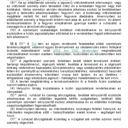
33
(9)
Ha az előállítandó személy a jogszerű intézkedésnek ellenszegül, vagy
az intézkedő személy ellen támadást intéz és a birtokában fegyver vagy élet
kioltására, illetve személyi sérülés okozására alkalmas eszköz (a továbbiakban
együtt e bekezdés alkalmazásában: fegyver) van, a biztonsági intézkedések
megtétele mellett fel kell szólítani fegyvere átadására. Amennyiben az
előállítandó személy a fegyverét önként nem adja át, azt el kell venni. Az állami
természetvédelmi őr a fegyver elrejtésének gyanúja esetén a ruházatot, a
csomagot és a járművet átvizsgálja.
(10)
A személyes szabadságot korlátozó intézkedésekre és kényszerítő
eszközökre a külön jogszabályban előírtakat az e rendeletben foglalt eltérésekkel
kell alkalmazni.
34
13. §
(1)
A
Tvt.
-ben az egyes rendészeti feladatokat ellátó személyek
tevékenységéről, valamint egyes törvényeknek az iskolakerülés elleni fellépést
biztosító módosításáról szóló
2012. évi CXX. törvényben
meghatározott
intézkedéseket minden esetben határozottan, kulturáltan és körültekintően kell
végrehajtani.
35
(2)
A jogellenesen szerzett, birtokban tartott védett természeti értéket,
barlangi képződményt, régészeti leletet, továbbá a természet és a régészeti
örökség védelmével kapcsolatos bűncselekmény vagy szabálysértés elkövetésén
tetten ért személytől az elkövetéshez (veszélyeztetéshez, károsításhoz) használt
eszközöket elismervény ellenében vissza kell tartani, és az illetékes –
lefoglalásra vagy elkobzásra jogosult – hatósághoz haladéktalanul be kell vinni.
(3)
A bevitel megtörténtéig a természetvédelmi őr a felelős őrzés szabályai
szerint köteles eljárni.
(4)
Helyszíni bírság kiszabására a külön jogszabályok rendelkezései az
irányadóak.
36
(5)
Jármű, ruházat és csomag átvizsgálása, továbbá kényszerítő eszközök
alkalmazása és az előállítás legalább kétfős szolgálatban, kettőnél több
személlyel szemben kényszerítő eszköz alkalmazása és az előállítás kizárólag
csoportszolgálatban foganatosítható.
(6)
Amennyiben bármely, az intézkedéshez szükséges feltétel hiányzik, az
intézkedés megkezdése előtt – halaszthatatlan esetet kivéve – segítséget kell
hívni.
37
(7)
A ruházat átvizsgálását kizárólag a vizsgálat alá vonttal azonos nemű
személy végezheti.