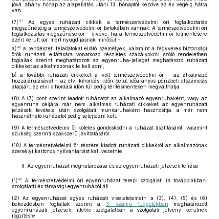
jóvá, ahány hónap az alapellátás utáni 13. hónaptól kezdve az év végéig hátra
van.
47
(7)
Az egyes ruházati cikkek a természetvédelmi őri foglalkoztatás
megszűnéséig a természetvédelmi őr birtokában vannak. A természetvédelmi őri
foglalkoztatás megszűnésekor – kivéve, ha a természetvédelmi őr felmentésére
azért került sor, mert nyugdíjasnak minősül –
48
a)
a rendészeti feladatokat ellátó személyek, valamint a fegyveres biztonsági
őrök ruházati ellátására vonatkozó részletes szabályokról szóló rendeletben
foglaltak szerint meghatározott az egyenruha-jelleget meghatározó ruházati
cikkeket az alkalmazónak le kell adni,
b)
a további ruházati cikkeket a volt természetvédelmi őr – az alkalmazó
hozzájárulásával – az elvi kihordási időn belül időarányos pénzbeli elszámolás
alapján, az elvi kihordási időn túl pedig térítésmentesen megválthatja.
(8)
A (7) pont szerint leadott ruházatot az alkalmazó egyenruhaként, vagy az
egyenruha céljára már nem alkalmas ruházati cikkeket az egyenruházati
jelzések levétele után szolgálati munkaruhaként hasznosítja, a már nem
használható ruházatot pedig selejtezni kell.
(9)
A természetvédelmi őr köteles gondoskodni a ruházat tisztításáról, valamint
szükség szerinti szakszerű javíttatásáról.
(10)
A természetvédelmi őr részére kiadott ruházati cikkekről az alkalmazónak
személyi kartonos nyilvántartást kell vezetnie.
II. Az egyenruházat meghatározása és az egyenruházati jelzések leírása
49
(1)
A természetvédelmi őri egyenruházat terepi szolgálati (a továbbiakban:
szolgálati) és társasági egyenruhából áll.
(2)
Az egyenruházat egyes ruházati viseletelemein a (3), (4), (5) és (6)
bekezdésben foglaltak szerint a
3. számú függelékben
meghatározott
egyenruházati jelzések, illetve szolgálatban a szolgálati jelvény kerülnek
rögzítésre.