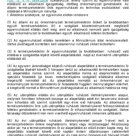
Fbtv. 15. § (4) bekezdése
szabályozza, amely szerint az egyenruhával való
ellátásról az alkalmazó igazgatóság, illetőleg önkormányzat gondoskodik. Az
állami természetvédelmi őrök egyenruházati és technikai eszközökkel való
ellátását a Minisztérium irányítja.
I. Általános szabályok, az egyenruha ellátás rendszere
(1)
Az állami és az önkormányzati természetvédelmi őröket (a továbbiakban
együtt: természetvédelmi őr) a szolgálati követelményeknek megfelelő
egyenruházati ellátás illeti meg, amit az alkalmazó nemzeti park igazgatóság
vagy önkormányzat (a továbbiakban együtt: alkalmazó) köteles biztosítani.
(2)
Az egyenruházati ellátás keretében a Minisztérium által rendszeresített,
illetve jóváhagyott kivitelben kell valamennyi ruházati cikket biztosítani.
(3)
A természetvédelmi őr egyenruházattal (a továbbiakban: ruházat) való
ellátása a szolgálatba lépést követő alapellátásból, majd az évenkénti utánpótlási
ellátásból áll.
(4)
Az egyszeri járandóságot képező ruházati alapellátást a természetvédelmi őr
szolgálatba lépését követő 3 hónapon belül az alkalmazótól természetben kapja
az alapellátási norma szerint. Az alapellátási norma az alapnormából és a
speciális feladatok (pl. lovas, motorkerékpáros szolgálat) ellátására alkalmas
kiegészítő normából áll. Az alapellátási normától az önkormányzat az
önkormányzati természetvédelmi őr feladataitól függően mennyiségben eltérhet,
a kiegészítő normát a Minisztérium jóváhagyásával az alkalmazó határozza meg.
(5)
Az utánpótlási ellátás évi utánpótlási ruházati illetménykereten alapul,
melynek forintban kifejezett összege az alapellátás adott évi beszerzési árának
elvi kihordási idő szerint számított egy évre eső hányada. Az alkalmazó a
természetvédelmi őrre jutó utánpótlási ruházati illetménykeret felhasználásával
köteles gondoskodni a természetvédelmi őr elhasználódott és szolgálati, illetve
társasági öltözeteként már nem viselhető egyenruházati cikkeinek pótlásáról.
(6)
Az évi utánpótlási ruházati illetménykeretet január 1-jével kell a
természetvédelmi őrökre meghatározni, teljes vagy részösszeggel. Részösszeg
akkor jár, ha a természetvédelmi őr az alapellátást az előző évben kapta meg. Az
alapellátás kiadását követő első naptári évben időarányosan csökkentett
utánpótlási ruházati illetménykeret jár, és csak annyi hónapra eső hányad írható