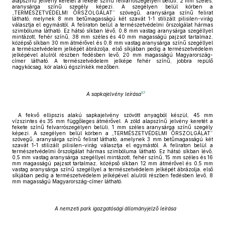
alapszínű jelvény keretét a fekete színű felvarrószegélyen belüli, 2 mm széles,
aranysárga színű szegély képezi. A szegélyen belül körben a
„TERMÉSZETVÉDELMI ŐRSZOLGÁLAT” szövegű, aranysárga színű felirat
látható, melynek 8 mm betűmagasságú két szavát 1-1 stilizált pilisilen-virág
választja el egymástól. A feliraton belül a természetvédelmi őrszolgálat hármas
szimbóluma látható. Ez hátsó síkban lévő, 0,8 mm vastag aranysárga szegéllyel
mintázott, fehér színű, 38 mm széles és 40 mm magasságú pajzsot tartalmaz,
középső síkban 30 mm átmérővel és 0,8 mm vastag aranysárga színű szegéllyel
a természetvédelem jelképét ábrázolja, első síkjában pedig a természetvédelem
jelképével alulról részben fedésben levő, 20 mm magasságú Magyarország-
címer látható. A természetvédelem jelképe fehér színű, jobbra repülő
nagykócsag, kör alakú égszínkék mezőben.
57
A sapkajelvény leírása
A fekvő ellipszis alakú sapkajelvény szövött anyagból készül, 45 mm
vízszintes és 35 mm függőleges átmérővel. A zöld alapszínű jelvény keretét a
fekete színű felvarrószegélyen belüli, 1 mm széles aranysárga színű szegély
képezi. A szegélyen belül körben a „TERMÉSZETVÉDELMI ŐRSZOLGÁLAT”
szövegű, aranysárga színű felirat látható, amelynek 3 mm betűmagasságú két
szavát 1-1 stilizált pilisilen-virág választja el egymástól. A feliraton belül a
természetvédelmi őrszolgálat hármas szimbóluma látható. Ez hátsó síkban lévő,
0,5 mm vastag aranysárga szegéllyel mintázott, fehér színű, 15 mm széles és 16
mm magasságú pajzsot tartalmaz, középső síkban 12 mm átmérővel és 0,5 mm
vastag aranysárga színű szegéllyel a természetvédelem jelképét ábrázolja, első
síkjában pedig a természetvédelem jelképével alulról részben fedésben levő, 8
mm magasságú Magyarország-címer látható.
A nemzeti park igazgatósági állományjelző leírása