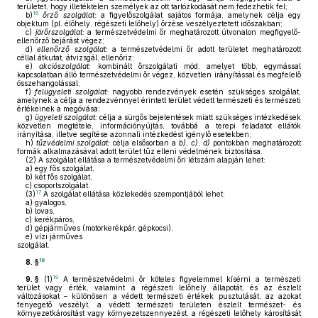
területet, hogy illetéktelen személyek az ott tartózkodását nem fedezhetik fel;
16
b)
őrző szolgálat:
a figyelőszolgálat sajátos formája, amelynek célja egy
objektum (pl. élőhely, régészeti lelőhely) őrzése veszélyeztetett időszakban;
c)
járőrszolgálat:
a természetvédelmi őr meghatározott útvonalon megfigyelő-
ellenőrző bejárást végez;
d)
ellenőrző szolgálat:
a természetvédelmi őr adott területet meghatározott
céllal átkutat, átvizsgál, ellenőriz;
e)
akciószolgálat:
kombinált őrszolgálati mód, amelyet több, egymással
kapcsolatban álló természetvédelmi őr végez, közvetlen irányítással és megfelelő
összehangolással;
f)
felügyeleti szolgálat:
nagyobb rendezvények esetén szükséges szolgálat,
amelynek a célja a rendezvénnyel érintett terület védett természeti és természeti
értékeinek a megóvása;
g)
ügyeleti szolgálat:
célja a sürgős bejelentések miatt szükséges intézkedések
közvetlen megtétele, információnyújtás, továbbá a terepi feladatot ellátók
irányítása, illetve segítése azonnali intézkedést igénylő esetekben;
h)
tűzvédelmi szolgálat:
célja elsősorban a
b)
,
c)
,
d)
pontokban meghatározott
formák alkalmazásával adott terület tűz elleni védelmének biztosítása.
(2)
A szolgálat ellátása a természetvédelmi őri létszám alapján lehet:
a)
egy fős szolgálat,
b)
két fős szolgálat,
c)
csoportszolgálat.
17
(3)
A szolgálat ellátása közlekedés szempontjából lehet:
a)
gyalogos,
b)
lovas,
c)
kerékpáros,
d)
gépjárműves (motorkerékpár, gépkocsi),
e)
vízi járműves
szolgálat.
18
8. §
19
9. §
(1)
A természetvédelmi őr köteles figyelemmel kísérni a természeti
terület vagy érték, valamint a régészeti lelőhely állapotát, és az észlelt
változásokat – különösen a védett természeti értékek pusztulását, az azokat
fenyegető veszélyt, a védett természeti területen észlelt természet- és
környezetkárosítást vagy környezetszennyezést, a régészeti lelőhely károsítását