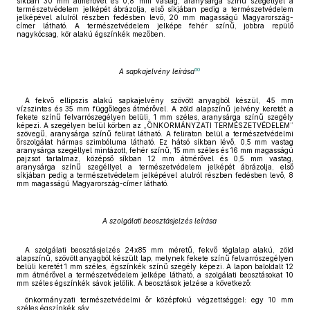
síkban 30 mm átmérővel és 0,8 mm vastag, aranysárga színű szegéllyel a
természetvédelem jelképét ábrázolja, első síkjában pedig a természetvédelem
jelképével alulról részben fedésben levő, 20 mm magasságú Magyarország-
címer látható. A természetvédelem jelképe fehér színű, jobbra repülő
nagykócsag, kör alakú égszínkék mezőben.
60
A sapkajelvény leírása
A fekvő ellipszis alakú sapkajelvény szövött anyagból készül, 45 mm
vízszintes és 35 mm függőleges átmérővel. A zöld alapszínű jelvény keretét a
fekete színű felvarrószegélyen belüli, 1 mm széles, aranysárga színű szegély
képezi. A szegélyen belül körben az „ÖNKORMÁNYZATI TERMÉSZETVÉDELEM”
szövegű, aranysárga színű felirat látható. A feliraton belül a természetvédelmi
őrszolgálat hármas szimbóluma látható. Ez hátsó síkban lévő, 0,5 mm vastag
aranysárga szegéllyel mintázott, fehér színű, 15 mm széles és 16 mm magasságú
pajzsot tartalmaz, középső síkban 12 mm átmérővel és 0,5 mm vastag,
aranysárga színű szegéllyel a természetvédelem jelképét ábrázolja, első
síkjában pedig a természetvédelem jelképével alulról részben fedésben levő, 8
mm magasságú Magyarország-címer látható.
A szolgálati beosztásjelzés leírása
A szolgálati beosztásjelzés 24x85 mm méretű, fekvő téglalap alakú, zöld
alapszínű, szövött anyagból készült lap, melynek fekete színű felvarrószegélyen
belüli keretét 1 mm széles, égszínkék színű szegély képezi. A lapon baloldalt 12
mm átmérővel a természetvédelem jelképe látható, a szolgálati beosztásokat 10
mm széles égszínkék sávok jelölik. A beosztások jelzése a következő:
önkormányzati természetvédelmi őr középfokú végzettséggel: egy 10 mm
széles égszínkék sáv,