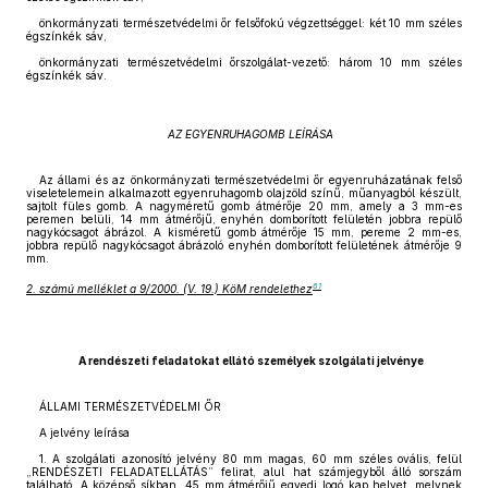
önkormányzati természetvédelmi őr felsőfokú végzettséggel: két 10 mm széles
égszínkék sáv,
önkormányzati természetvédelmi őrszolgálat-vezető: három 10 mm széles
égszínkék sáv.
AZ EGYENRUHAGOMB LEÍRÁSA
Az állami és az önkormányzati természetvédelmi őr egyenruházatának felső
viseletelemein alkalmazott egyenruhagomb olajzöld színű, műanyagból készült,
sajtolt füles gomb. A nagyméretű gomb átmérője 20 mm, amely a 3 mm-es
peremen belüli, 14 mm átmérőjű, enyhén domborított felületén jobbra repülő
nagykócsagot ábrázol. A kisméretű gomb átmérője 15 mm, pereme 2 mm-es,
jobbra repülő nagykócsagot ábrázoló enyhén domborított felületének átmérője 9
mm.
61
2. számú melléklet a 9/2000. (V. 19.) KöM rendelethez
A rendészeti feladatokat ellátó személyek szolgálati jelvénye
ÁLLAMI TERMÉSZETVÉDELMI ŐR
A jelvény leírása
1. A szolgálati azonosító jelvény 80 mm magas, 60 mm széles ovális, felül
„RENDÉSZETI FELADATELLÁTÁS” felirat, alul hat számjegyből álló sorszám
található. A középső síkban, 45 mm átmérőjű egyedi logó kap helyet, melynek