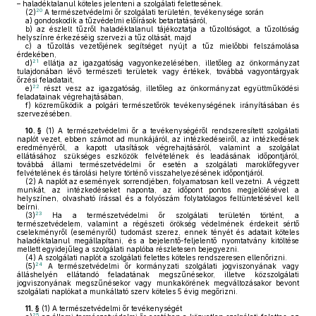
– haladéktalanul köteles jelenteni a szolgálati felettesének.
20
(2)
A természetvédelmi őr szolgálati területén, tevékenysége során
a)
gondoskodik a tűzvédelmi előírások betartatásáról,
b)
az észlelt tűzről haladéktalanul tájékoztatja a tűzoltóságot, a tűzoltóság
helyszínre érkezéséig szervezi a tűz oltását, majd
c)
a tűzoltás vezetőjének segítséget nyújt a tűz mielőbbi felszámolása
érdekében,
21
d)
ellátja az igazgatóság vagyonkezelésében, illetőleg az önkormányzat
tulajdonában lévő természeti területek vagy értékek, továbbá vagyontárgyak
őrzési feladatait,
22
e)
részt vesz az igazgatóság, illetőleg az önkormányzat együttműködési
feladatainak végrehajtásában,
f)
közreműködik a polgári természetőrök tevékenységének irányításában és
szervezésében.
10. §
(1)
A természetvédelmi őr a tevékenységéről rendszeresített szolgálati
naplót vezet, ebben számot ad munkájáról, az intézkedéseiről, az intézkedések
eredményéről, a kapott utasítások végrehajtásáról, valamint a szolgálat
ellátásához szükséges eszközök felvételének és leadásának időpontjáról,
továbbá állami természetvédelmi őr esetén a szolgálati maroklőfegyver
felvételének és tárolási helyre történő visszahelyezésének időpontjáról.
(2)
A naplót az események sorrendjében, folyamatosan kell vezetni. A végzett
munkát, az intézkedéseket naponta, az időpont pontos megjelölésével a
helyszínen, olvasható írással és a folyószám folytatólagos feltüntetésével kell
beírni.
23
(3)
Ha a természetvédelmi őr szolgálati területén történt, a
természetvédelem, valamint a régészeti örökség védelmének érdekeit sértő
cselekményről (eseményről) tudomást szerez, ennek tényét és adatait köteles
haladéktalanul megállapítani, és a bejelentő-feljelentő nyomtatvány kitöltése
mellett egyidejűleg a szolgálati naplóba részletesen bejegyezni.
(4)
A szolgálati naplót a szolgálati felettes köteles rendszeresen ellenőrizni.
24
(5)
A természetvédelmi őr kormányzati szolgálati jogviszonyának vagy
álláshelyén ellátandó feladatának megszűnésekor, illetve közszolgálati
jogviszonyának megszűnésekor vagy munkakörének megváltozásakor bevont
szolgálati naplókat a munkáltató szerv köteles 5 évig megőrizni.
11. §
(1)
A természetvédelmi őr tevékenységét
25