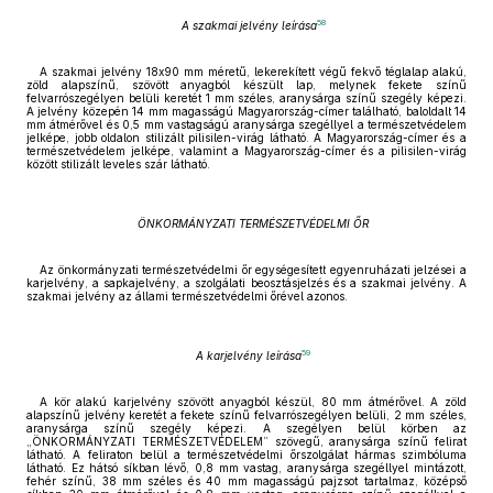
58
A szakmai jelvény leírása
A szakmai jelvény 18x90 mm méretű, lekerekített végű fekvő téglalap alakú,
zöld alapszínű, szövött anyagból készült lap, melynek fekete színű
felvarrószegélyen belüli keretét 1 mm széles, aranysárga színű szegély képezi.
A jelvény közepén 14 mm magasságú Magyarország-címer található, baloldalt 14
mm átmérővel és 0,5 mm vastagságú aranysárga szegéllyel a természetvédelem
jelképe, jobb oldalon stilizált pilisilen-virág látható. A Magyarország-címer és a
természetvédelem jelképe, valamint a Magyarország-címer és a pilisilen-virág
között stilizált leveles szár látható.
ÖNKORMÁNYZATI TERMÉSZETVÉDELMI ŐR
Az önkormányzati természetvédelmi őr egységesített egyenruházati jelzései a
karjelvény, a sapkajelvény, a szolgálati beosztásjelzés és a szakmai jelvény. A
szakmai jelvény az állami természetvédelmi őrével azonos.
59
A karjelvény leírása
A kör alakú karjelvény szövött anyagból készül, 80 mm átmérővel. A zöld
alapszínű jelvény keretét a fekete színű felvarrószegélyen belüli, 2 mm széles,
aranysárga színű szegély képezi. A szegélyen belül körben az
„ÖNKORMÁNYZATI TERMÉSZETVÉDELEM” szövegű, aranysárga színű felirat
látható. A feliraton belül a természetvédelmi őrszolgálat hármas szimbóluma
látható. Ez hátsó síkban lévő, 0,8 mm vastag, aranysárga szegéllyel mintázott,
fehér színű, 38 mm széles és 40 mm magasságú pajzsot tartalmaz, középső