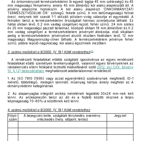
Az önkormányzati természetvédelmi őr egyedi logója 45 mm szélességű és 45
mm magasságú fémjelvény, amely 45 mm átmérőjű kör alakú alaprészből áll. A
jelvény alapszíne homokszín. A kör alakú alaprészt ”ÖNKORMÁNYZATI
TERMÉSZETVÉDELMI ŐR” szövegű, fekete színű, 4 mm betűmagasságú felirat
övezi, melynek két szavát 1-1 stilizált pilisilen-virág választja el egymástól. A
feliraton belül a természetvédelmi őrszolgálat hármas szimbóluma látható. Ez
hátsó síkban lévő, 0,2 mm vastag szegéllyel rajzolt, fehér színű, 24 mm széles
és 25 mm magasságú pajzsot tartalmaz, középső síkban 18 mm átmérővel és 0,2
mm vastag szegéllyel a természetvédelem jelvényét ábrázolja, első síkjában
pedig a természetvédelem jelvényével alulról részben fedésben levő, 12 mm
magasságú Magyarország-címer látható. A természetvédelem jelvénye fehér
színű, jobbra repülő nagykócsag, kör alakú égszínkék mezőben.
62
3. számú melléklet a 9/2000. (V. 19.) KöM rendelethez
A rendészeti feladatokat ellátók szolgálati igazolványa az egyes rendészeti
feladatokat ellátó személyek tevékenységéről, valamint egyes törvényeknek az
iskolakerülés elleni fellépést biztosító módosításáról szóló
2012. évi CXX. törvény
10. § (2) bekezdésében
meghatározott adattartalommal rendelkező
1.
Az ISO 7810 (1995) vagy azzal egyenértékű szabványnak megfelelő, ID-1
méretű, többrétegű, melegen laminált, műanyag kártya, amely megfelel az A
okmányvédelmi kategóriának.
2.
Az alapanyagba integrált arckép méretének legalább 30x24 mm-nek kell
lenni. Az arcképmezőn belül az áll és a fejtető közötti résznek a teljes
képmagasság 70-80%-a közöttinek kell lenni.
4. számú melléklet a 9/2000. (V. 19.) KöM rendelethez
Folyó-
A bejegyzés kelte, szolgálati ténykedés, esemény,
Jegyzet
szám
intézkedés (hely, időpont, leírás)