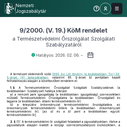
Nemzeti
Jogszabálytár
9/2000. (V. 19.) KöM rendelet
a Természetvédelmi Őrszolgálat Szolgálati
Szabályzatáról
Hatályos: 2026. 02. 06. –
A természet védelméről szóló
1996. évi LIII. törvény (a továbbiakban: Tvt.) 59.
§-ának (4) bekezdésében
, valamint 85. §-ának b) pontjában kapott
felhatalmazás alapján a következőket rendelem el:
1. §
A Természetvédelmi Őrszolgálat Szolgálati Szabályzatának (a
továbbiakban: Szabályzat) hatálya kiterjed:
a)
a nemzeti park igazgatóság (a továbbiakban: igazgatóság) szervezetében
működő Természetvédelmi Őrszolgálatra (a továbbiakban: Őrszolgálat) és
tagjaira (a továbbiakban: állami természetvédelmi őr);
b)
a települési önkormányzat természetvédelmi őrszolgálatára, az
önkormányzati természetvédelmi őrökre (a továbbiakban: önkormányzati
természetvédelmi őr), [az
a)
és a
b)
pont a továbbiakban együtt:
természetvédelmi őr].
1
2. §
(1)
A természetvédelmi őr szolgálati feladatait a jogszabályokban, illetve a
jogszabályok alapján kiadott a közjogi szervezetszabályozó eszközökben, a