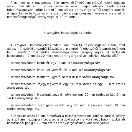
A nemzeti park igazgatósági állományjelző 24x90 mm méretű, fekvő téglalap
alakú, zöld alapszínű, szövött anyagból készült lap, melynek fekete színű
felvarrószegélyen belüli keretét 1 mm széles, aranysárga színű szegély képezi.
A lapon két sorba foglalva a nemzeti park igazgatóság megnevezése szerepel, 4
mm betűmagasságú, aranysárga színű felirattal.
A szolgálati beosztásjelzés leírása
A szolgálati beosztásjelzés 24x85 mm méretű, fekvő téglalap alakú, zöld
alapszínű, szövött anyagból készült lap, melynek fekete színű felvarrószegélyen
belüli keretét 1 mm széles, aranysárga színű szegély képezi. A szolgálati
beosztásokat 10 mm és 20 mm széles aranysárga sávok jelölik a következőként:
természetvédelmi területőr: egy 10 mm széles aranysárga sáv,
természetvédelmi őrkerület-vezető: két 10 mm széles aranysárga sáv,
természetvédelmi területfelügyelő: három 10 mm széles aranysárga sáv,
természetvédelmi tájegységvezető: egy 20 mm széles és egy 10 mm széles
aranysárga sáv,
természetvédelmi őrszolgálatvezető-helyettes: egy 20 mm széles és két 10 mm
széles aranysárga sáv,
természetvédelmi őrszolgálat-vezető: egy 20 mm széles és három 10 mm
széles aranysárga sáv.
A lapon baloldalt 12 mm átmérővel a természetvédelem jelképe látható, amely
az első három szolgálati beosztásnál a zöld alapon, a következő három szolgálati
beosztásnál pedig a 20 mm széles aranysárga sávban van elhelyezve.