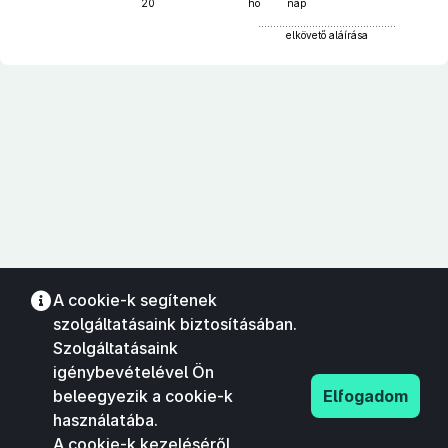
20
hó
nap
……………………………………….
elkövető aláírása
A cookie-k segítenek
szolgáltatásaink biztosításában.
Szolgáltatásaink
igénybevételével Ön
beleegyezik a cookie-k
Elfogadom
használatába.
A cookie-k kezeléséről