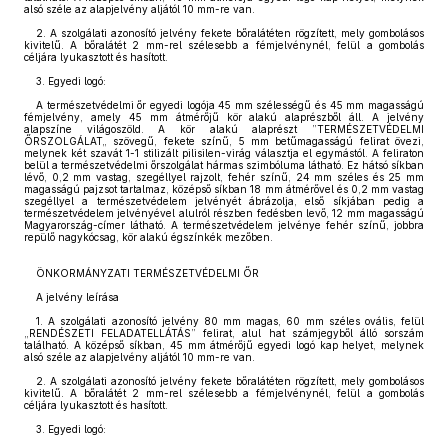
alsó széle az alapjelvény aljától 10 mm-re van.
2. A szolgálati azonosító jelvény fekete bőralátéten rögzített, mely gombolásos
kivitelű. A bőralátét 2 mm-rel szélesebb a fémjelvénynél, felül a gombolás
céljára lyukasztott és hasított.
3. Egyedi logó:
A természetvédelmi őr egyedi logója 45 mm szélességű és 45 mm magasságú
fémjelvény, amely 45 mm átmérőjű kör alakú alaprészből áll. A jelvény
alapszíne világoszöld. A kör alakú alaprészt ”TERMÉSZETVÉDELMI
ŐRSZOLGÁLAT„ szövegű, fekete színű, 5 mm betűmagasságú felirat övezi,
melynek két szavát 1-1 stilizált pilisilen-virág választja el egymástól. A feliraton
belül a természetvédelmi őrszolgálat hármas szimbóluma látható. Ez hátsó síkban
lévő, 0,2 mm vastag, szegéllyel rajzolt, fehér színű, 24 mm széles és 25 mm
magasságú pajzsot tartalmaz, középső síkban 18 mm átmérővel és 0,2 mm vastag
szegéllyel a természetvédelem jelvényét ábrázolja, első síkjában pedig a
természetvédelem jelvényével alulról részben fedésben levő, 12 mm magasságú
Magyarország-címer látható. A természetvédelem jelvénye fehér színű, jobbra
repülő nagykócsag, kör alakú égszínkék mezőben.
ÖNKORMÁNYZATI TERMÉSZETVÉDELMI ŐR
A jelvény leírása
1. A szolgálati azonosító jelvény 80 mm magas, 60 mm széles ovális, felül
„RENDÉSZETI FELADATELLÁTÁS” felirat, alul hat számjegyből álló sorszám
található. A középső síkban, 45 mm átmérőjű egyedi logó kap helyet, melynek
alsó széle az alapjelvény aljától 10 mm-re van.
2. A szolgálati azonosító jelvény fekete bőralátéten rögzített, mely gombolásos
kivitelű. A bőralátét 2 mm-rel szélesebb a fémjelvénynél, felül a gombolás
céljára lyukasztott és hasított.
3. Egyedi logó: