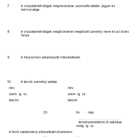
7.
A visszatartott dolgok megnevezése, azonosító adatai, jegyei és
mennyisége:
8.
A visszatartott dolgok megőrzésével megbízott személy neve és az őrzés
helye:
9.
A helyszínen alkalmazott intézkedések:
10.
A tanúk személyi adatai:
név:
név:
szem. ig. sz.:
szem. ig. sz.:
lakcím:
lakcím:
20
hó
nap
……………………………………….
természetvédelmi őr aláírása
szolg. ig. sz.:
A fenti cselekmény elkövetését elismerem: