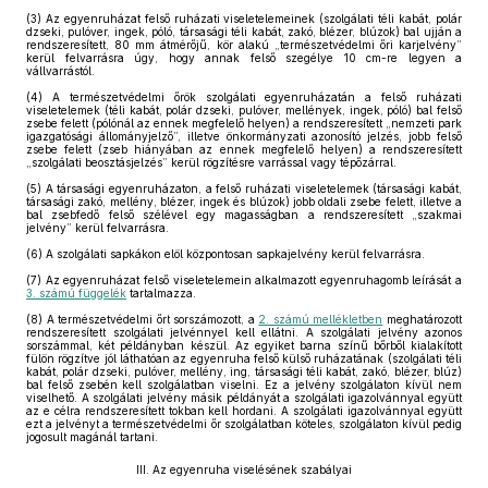
(3)
Az egyenruházat felső ruházati viseletelemeinek (szolgálati téli kabát, polár
dzseki, pulóver, ingek, póló, társasági téli kabát, zakó, blézer, blúzok) bal ujján a
rendszeresített, 80 mm átmérőjű, kör alakú „természetvédelmi őri karjelvény”
kerül felvarrásra úgy, hogy annak felső szegélye 10 cm-re legyen a
vállvarrástól.
(4)
A természetvédelmi őrök szolgálati egyenruházatán a felső ruházati
viseletelemek (téli kabát, polár dzseki, pulóver, mellények, ingek, póló) bal felső
zsebe felett (pólónál az ennek megfelelő helyen) a rendszeresített „nemzeti park
igazgatósági állományjelző”, illetve önkormányzati azonosító jelzés, jobb felső
zsebe felett (zseb hiányában az ennek megfelelő helyen) a rendszeresített
„szolgálati beosztásjelzés” kerül rögzítésre varrással vagy tépőzárral.
(5)
A társasági egyenruházaton, a felső ruházati viseletelemek (társasági kabát,
társasági zakó, mellény, blézer, ingek és blúzok) jobb oldali zsebe felett, illetve a
bal zsebfedő felső szélével egy magasságban a rendszeresített „szakmai
jelvény” kerül felvarrásra.
(6)
A szolgálati sapkákon elöl központosan sapkajelvény kerül felvarrásra.
(7)
Az egyenruházat felső viseletelemein alkalmazott egyenruhagomb leírását a
3. számú függelék
tartalmazza.
(8)
A természetvédelmi őrt sorszámozott, a
2. számú mellékletben
meghatározott
rendszeresített szolgálati jelvénnyel kell ellátni. A szolgálati jelvény azonos
sorszámmal, két példányban készül. Az egyiket barna színű bőrből kialakított
fülön rögzítve jól láthatóan az egyenruha felső külső ruházatának (szolgálati téli
kabát, polár dzseki, pulóver, mellény, ing, társasági téli kabát, zakó, blézer, blúz)
bal felső zsebén kell szolgálatban viselni. Ez a jelvény szolgálaton kívül nem
viselhető. A szolgálati jelvény másik példányát a szolgálati igazolvánnyal együtt
az e célra rendszeresített tokban kell hordani. A szolgálati igazolvánnyal együtt
ezt a jelvényt a természetvédelmi őr szolgálatban köteles, szolgálaton kívül pedig
jogosult magánál tartani.
III. Az egyenruha viselésének szabályai