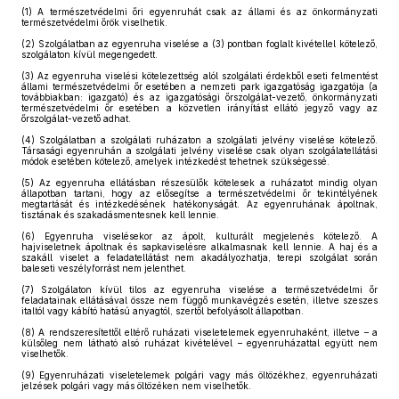
(1)
A természetvédelmi őri egyenruhát csak az állami és az önkormányzati
természetvédelmi őrök viselhetik.
(2)
Szolgálatban az egyenruha viselése a (3) pontban foglalt kivétellel kötelező,
szolgálaton kívül megengedett.
(3)
Az egyenruha viselési kötelezettség alól szolgálati érdekből eseti felmentést
állami természetvédelmi őr esetében a nemzeti park igazgatóság igazgatója (a
továbbiakban: igazgató) és az igazgatósági őrszolgálat-vezető, önkormányzati
természetvédelmi őr esetében a közvetlen irányítást ellátó jegyző vagy az
őrszolgálat-vezető adhat.
(4)
Szolgálatban a szolgálati ruházaton a szolgálati jelvény viselése kötelező.
Társasági egyenruhán a szolgálati jelvény viselése csak olyan szolgálatellátási
módok esetében kötelező, amelyek intézkedést tehetnek szükségessé.
(5)
Az egyenruha ellátásban részesülők kötelesek a ruházatot mindig olyan
állapotban tartani, hogy az elősegítse a természetvédelmi őr tekintélyének
megtartását és intézkedésének hatékonyságát. Az egyenruhának ápoltnak,
tisztának és szakadásmentesnek kell lennie.
(6)
Egyenruha viselésekor az ápolt, kulturált megjelenés kötelező. A
hajviseletnek ápoltnak és sapkaviselésre alkalmasnak kell lennie. A haj és a
szakáll viselet a feladatellátást nem akadályozhatja, terepi szolgálat során
baleseti veszélyforrást nem jelenthet.
(7)
Szolgálaton kívül tilos az egyenruha viselése a természetvédelmi őr
feladatainak ellátásával össze nem függő munkavégzés esetén, illetve szeszes
italtól vagy kábító hatású anyagtól, szertől befolyásolt állapotban.
(8)
A rendszeresítettől eltérő ruházati viseletelemek egyenruhaként, illetve – a
külsőleg nem látható alsó ruházat kivételével – egyenruházattal együtt nem
viselhetők.
(9)
Egyenruházati viseletelemek polgári vagy más öltözékhez, egyenruházati
jelzések polgári vagy más öltözéken nem viselhetők.