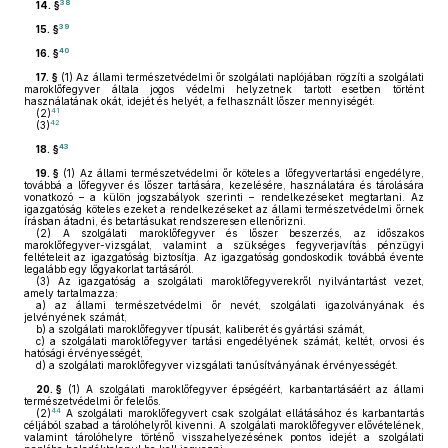
38
14. §
39
15. §
40
16. §
17. §
(1)
Az állami természetvédelmi őr szolgálati naplójában rögzíti a szolgálati
maroklőfegyver általa jogos védelmi helyzetnek tartott esetben történt
használatának okát, idejét és helyét, a felhasznált lőszer mennyiségét.
41
(2)
42
(3)
43
18. §
19. §
(1)
Az állami természetvédelmi őr köteles a lőfegyvertartási engedélyre,
továbbá a lőfegyver és lőszer tartására, kezelésére, használatára és tárolására
vonatkozó – a külön jogszabályok szerinti – rendelkezéseket megtartani. Az
igazgatóság köteles ezeket a rendelkezéseket az állami természetvédelmi őrnek
írásban átadni, és betartásukat rendszeresen ellenőrizni.
(2)
A szolgálati maroklőfegyver és lőszer beszerzés, az időszakos
maroklőfegyver-vizsgálat, valamint a szükséges fegyverjavítás pénzügyi
feltételeit az igazgatóság biztosítja. Az igazgatóság gondoskodik továbbá évente
legalább egy lőgyakorlat tartásáról.
(3)
Az igazgatóság a szolgálati maroklőfegyverekről nyilvántartást vezet,
amely tartalmazza:
a)
az állami természetvédelmi őr nevét, szolgálati igazolványának és
jelvényének számát,
b)
a szolgálati maroklőfegyver típusát, kaliberét és gyártási számát,
c)
a szolgálati maroklőfegyver tartási engedélyének számát, keltét, orvosi és
hatósági érvényességét,
d)
a szolgálati maroklőfegyver vizsgálati tanúsítványának érvényességét.
20. §
(1)
A szolgálati maroklőfegyver épségéért, karbantartásáért az állami
természetvédelmi őr felelős.
44
(2)
A szolgálati maroklőfegyvert csak szolgálat ellátásához és karbantartás
céljából szabad a tárolóhelyről kivenni. A szolgálati maroklőfegyver elővételének,
valamint tárolóhelyre történő visszahelyezésének pontos idejét a szolgálati