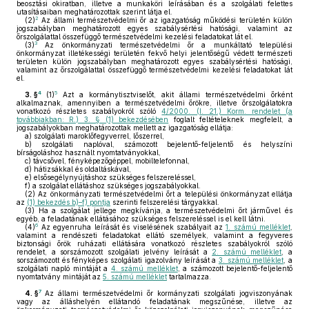
beosztási okiratban, illetve a munkaköri leírásában és a szolgálati felettes
utasításaiban meghatározottak szerint látja el.
2
(2)
Az állami természetvédelmi őr az igazgatóság működési területén külön
jogszabályban meghatározott egyes szabálysértési hatósági, valamint az
őrszolgálattal összefüggő természetvédelmi kezelési feladatokat lát el.
3
(3)
Az önkormányzati természetvédelmi őr a munkáltató települési
önkormányzat illetékességi területén fekvő helyi jelentőségű védett természeti
területen külön jogszabályban meghatározott egyes szabálysértési hatósági,
valamint az őrszolgálattal összefüggő természetvédelmi kezelési feladatokat lát
el.
4
5
3. §
(1)
Azt a kormánytisztviselőt, akit állami természetvédelmi őrként
alkalmaznak, amennyiben a természetvédelmi őrökre, illetve őrszolgálatokra
vonatkozó részletes szabályokról szóló
4/2000. (I. 21.) Korm. rendelet (a
továbbiakban: R.) 3. § (1) bekezdésében
foglalt feltételeknek megfelelt, a
jogszabályokban meghatározottak mellett az igazgatóság ellátja:
a)
szolgálati maroklőfegyverrel, lőszerrel,
b)
szolgálati naplóval, számozott bejelentő-feljelentő és helyszíni
bírságoláshoz használt nyomtatványokkal,
c)
távcsővel, fényképezőgéppel, mobiltelefonnal,
d)
hátizsákkal és oldaltáskával,
e)
elsősegélynyújtáshoz szükséges felszereléssel,
f)
a szolgálat ellátáshoz szükséges jogszabályokkal.
(2)
Az önkormányzati természetvédelmi őrt a települési önkormányzat ellátja
az
(1) bekezdés b)–f) pontja
szerinti felszerelési tárgyakkal.
(3)
Ha a szolgálat jellege megkívánja, a természetvédelmi őrt járművel és
egyéb, a feladatának ellátásához szükséges felszereléssel is el kell látni.
6
(4)
Az egyenruha leírását és viselésének szabályait az
1. számú melléklet
,
valamint a rendészeti feladatokat ellátó személyek, valamint a fegyveres
biztonsági őrök ruházati ellátására vonatkozó részletes szabályokról szóló
rendelet, a sorszámozott szolgálati jelvény leírását a
2. számú melléklet
, a
sorszámozott és fényképes szolgálati igazolvány leírását a
3. számú melléklet
, a
szolgálati napló mintáját a
4. számú melléklet
, a számozott bejelentő-feljelentő
nyomtatvány mintáját az
5. számú melléklet
tartalmazza.
7
4. §
Az állami természetvédelmi őr kormányzati szolgálati jogviszonyának
vagy az álláshelyén ellátandó feladatának megszűnése, illetve az