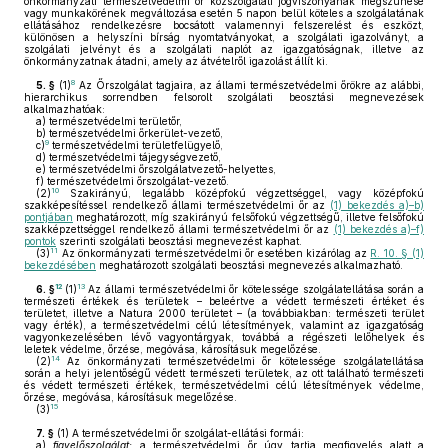
önkormányzati természetvédelmi őr közszolgálati jogviszonyának megszűnése
vagy munkakörének megváltozása esetén 5 napon belül köteles a szolgálatának
ellátásához rendelkezésre bocsátott valamennyi felszerelést és eszközt,
különösen a helyszíni bírság nyomtatványokat, a szolgálati igazolványt, a
szolgálati jelvényt és a szolgálati naplót az igazgatóságnak, illetve az
önkormányzatnak átadni, amely az átvételről igazolást állít ki.
8
5. §
(1)
Az Őrszolgálat tagjaira, az állami természetvédelmi őrökre az alábbi,
hierarchikus sorrendben felsorolt szolgálati beosztási megnevezések
alkalmazhatóak:
a)
természetvédelmi területőr,
b)
természetvédelmi őrkerület-vezető,
9
c)
természetvédelmi területfelügyelő,
d)
természetvédelmi tájegységvezető,
e)
természetvédelmi őrszolgálatvezető-helyettes,
f)
természetvédelmi őrszolgálat-vezető.
10
(2)
Szakirányú, legalább középfokú végzettséggel, vagy középfokú
szakképesítéssel rendelkező állami természetvédelmi őr az
(1) bekezdés a)–b)
pontjában
meghatározott, míg szakirányú felsőfokú végzettségű, illetve felsőfokú
szakképzettséggel rendelkező állami természetvédelmi őr az
(1) bekezdés a)–f)
pontok
szerinti szolgálati beosztási megnevezést kaphat.
11
(3)
Az önkormányzati természetvédelmi őr esetében kizárólag az
R. 10. § (1)
bekezdésében
meghatározott szolgálati beosztási megnevezés alkalmazható.
12
13
6. §
(1)
Az állami természetvédelmi őr kötelessége szolgálatellátása során a
természeti értékek és területek – beleértve a védett természeti értéket és
területet, illetve a Natura 2000 területet – (a továbbiakban: természeti terület
vagy érték), a természetvédelmi célú létesítmények, valamint az igazgatóság
vagyonkezelésében lévő vagyontárgyak, továbbá a régészeti lelőhelyek és
leletek védelme, őrzése, megóvása, károsításuk megelőzése.
14
(2)
Az önkormányzati természetvédelmi őr kötelessége szolgálatellátása
során a helyi jelentőségű védett természeti területek, az ott található természeti
és védett természeti értékek, természetvédelmi célú létesítmények védelme,
őrzése, megóvása, károsításuk megelőzése.
15
(3)
7. §
(1)
A természetvédelmi őr szolgálat-ellátási formái:
a)
figyelőszolgálat:
a természetvédelmi őr úgy tartja megfigyelés alatt a