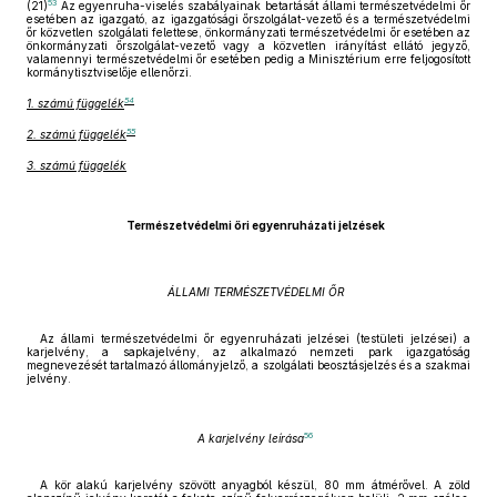
53
(21)
Az egyenruha-viselés szabályainak betartását állami természetvédelmi őr
esetében az igazgató, az igazgatósági őrszolgálat-vezető és a természetvédelmi
őr közvetlen szolgálati felettese, önkormányzati természetvédelmi őr esetében az
önkormányzati őrszolgálat-vezető vagy a közvetlen irányítást ellátó jegyző,
valamennyi természetvédelmi őr esetében pedig a Minisztérium erre feljogosított
kormánytisztviselője ellenőrzi.
54
1. számú függelék
55
2. számú függelék
3. számú függelék
Természetvédelmi őri egyenruházati jelzések
ÁLLAMI TERMÉSZETVÉDELMI ŐR
Az állami természetvédelmi őr egyenruházati jelzései (testületi jelzései) a
karjelvény, a sapkajelvény, az alkalmazó nemzeti park igazgatóság
megnevezését tartalmazó állományjelző, a szolgálati beosztásjelzés és a szakmai
jelvény.
56
A karjelvény leírása
A kör alakú karjelvény szövött anyagból készül, 80 mm átmérővel. A zöld