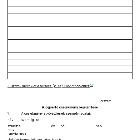
63
5. számú melléklet a 9/2000. (V. 19.) KöM rendelethez
Sorszám: ………………
A jogsértő cselekmény bejelentése
1.
A cselekmény elkövetőjének személyi adatai:
név:
szem. ig. sz.:
születési
év
hó
nap
hely:
anyja neve:
lakcím (város, község, utca, hsz.):