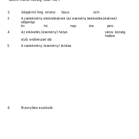
2.
Gépjármű forg. rendsz.:
típus:
szín:
3.
A cselekmény elkövetésének (az esemény bekövetkezésének)
időpontja:
év
hó
nap
óra
perc
4.
Az elkövetés (esemény) helye:
város, község
határa
dülő, erdőrészlet stb.
5.
A cselekmény (esemény) leírása:
6.
Bizonyítási eszközök: