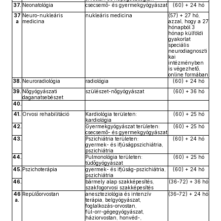
37.
Neonatológia
csecsemő- és gyermekgyógyászat
(60) + 24 hó
37
Neuro-nukleáris
nukleáris medicina
(57) + 27 hó,
a
medicina
azzal, hogy a 27
hónapból 3
hónap külföldi
gyakorlat
speciális
neurodiagnoszti
kai
intézményben
is végezhető,
online formában
38.
Neuroradiológia
radiológia
(60) + 24 hó
39.
Nőgyógyászati
szülészet-nőgyógyászat
(60) + 36 hó
daganatsebészet
40.
41.
Orvosi rehabilitáció
Kardiológia területen:
(60) + 25 hó
kardiológia
42.
Gyermekgyógyászat területen:
(60) + 25 hó
csecsemő- és gyermekgyógyászat
43.
Pszichiátria területen:
(60) + 24 hó
gyermek- és ifjúságpszichiátria,
pszichiátria
44.
Pulmonológia területen:
(60) + 25 hó
tüdőgyógyászat
45.
Pszichoterápia
gyermek- és ifjúság-pszichiátria,
(60) + 24 hó
pszichiátria
46.
bármely alap szakképesítés,
(36-72) + 36 hó
szakfogorvosi szakképesítés
46
Repülőorvostan
aneszteziológia és intenzív
(36–72) + 24 hó
a.
terápia, belgyógyászat,
foglalkozás-orvostan,
fül-orr-gégegyógyászat,
háziorvostan, honvéd-,