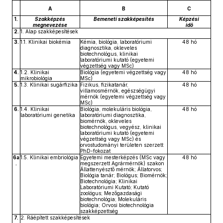
A
B
C
1.
Szakképzés
Bemeneti szakképesítés
Képzési
megnevezése
idő
2.
1. Alap szakképesítések
3.
1.1. Klinikai biokémia
Kémia, biológia, laboratóriumi
48 hó
diagnosztika, okleveles
biotechnológus, klinikai
laboratóriumi kutató (egyetemi
végzettség vagy MSc)
4.
1.2. Klinikai
Biológia (egyetemi végzettség vagy
48 hó
mikrobiológia
MSc)
5.
1.3. Klinikai sugárfizika
Fizikus, fizikatanár,
48 hó
villamosmérnök, egészségügyi
mérnök (egyetemi végzettség vagy
MSc)
6.
1.4. Klinikai
Biológia, molekuláris biológia,
48 hó
laboratóriumi genetika
laboratóriumi diagnosztika,
biomérnök, okleveles
biotechnológus, vegyész, klinikai
laboratóriumi kutató (egyetemi
végzettség vagy MSc) és
orvostudományi területen szerzett
PhD-fokozat
6a
1.5. Klinikai embriológia
Egyetemi mesterképzés (MSc vagy
48 hó
.
megszerzett Agrármérnök) szakon
Állattenyésztő mérnök; Állatorvos;
Biológia tanár; Biológus; Biomérnök;
Biotechnológia; Klinikai
Laboratóriumi Kutató; Kutató
zoológus; Mezőgazdasági
biotechnológia; Molekuláris
biológia; Orvosi biotechnológia
szakképzettség
7.
2. Ráépített szakképesítések