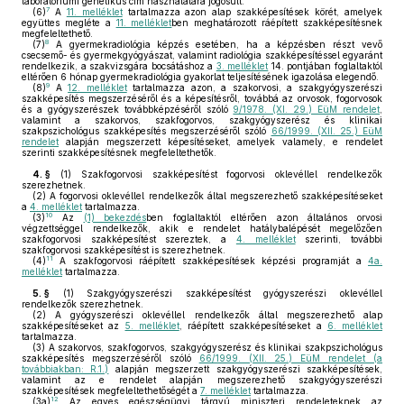
laboratóriumi genetikus cím használatára jogosult.
7
(6)
A
11. melléklet
tartalmazza azon alap szakképesítések körét, amelyek
együttes megléte a
11. melléklet
ben meghatározott ráépített szakképesítésnek
megfeleltethető.
8
(7)
A gyermekradiológia képzés esetében, ha a képzésben részt vevő
csecsemő- és gyermekgyógyászat, valamint radiológia szakképesítéssel egyaránt
rendelkezik, a szakvizsgára bocsátáshoz a
3. melléklet
14. pontjában foglaltaktól
eltérően 6 hónap gyermekradiológia gyakorlat teljesítésének igazolása elegendő.
9
(8)
A
12. melléklet
tartalmazza azon, a szakorvosi, a szakgyógyszerészi
szakképesítés megszerzéséről és a képesítésről, továbbá az orvosok, fogorvosok
és a gyógyszerészek továbbképzéséről szóló
9/1978. (XI. 29.) EüM rendelet
,
valamint a szakorvos, szakfogorvos, szakgyógyszerész és klinikai
szakpszichológus szakképesítés megszerzéséről szóló
66/1999. (XII. 25.) EüM
rendelet
alapján megszerzett képesítéseket, amelyek valamely, e rendelet
szerinti szakképesítésnek megfeleltethetők.
4. §
(1)
Szakfogorvosi szakképesítést fogorvosi oklevéllel rendelkezők
szerezhetnek.
(2)
A fogorvosi oklevéllel rendelkezők által megszerezhető szakképesítéseket
a
4. melléklet
tartalmazza.
10
(3)
Az
(1) bekezdés
ben foglaltaktól eltérően azon általános orvosi
végzettséggel rendelkezők, akik e rendelet hatálybalépését megelőzően
szakfogorvosi szakképesítést szereztek, a
4. melléklet
szerinti, további
szakfogorvosi szakképesítést is szerezhetnek.
11
(4)
A szakfogorvosi ráépített szakképesítések képzési programját a
4a.
melléklet
tartalmazza.
5. §
(1)
Szakgyógyszerészi szakképesítést gyógyszerészi oklevéllel
rendelkezők szerezhetnek.
(2)
A gyógyszerészi oklevéllel rendelkezők által megszerezhető alap
szakképesítéseket az
5. melléklet
, ráépített szakképesítéseket a
6. melléklet
tartalmazza.
(3)
A szakorvos, szakfogorvos, szakgyógyszerész és klinikai szakpszichológus
szakképesítés megszerzéséről szóló
66/1999. (XII. 25.) EüM rendelet (a
továbbiakban: R.1.)
alapján megszerzett szakgyógyszerészi szakképesítések,
valamint az e rendelet alapján megszerezhető szakgyógyszerészi
szakképesítések megfeleltethetőségét a
7. melléklet
tartalmazza.
12
(3a)
Az egyes egészségügyi tárgyú miniszteri rendeleteknek az