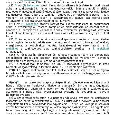
szakorvosjelölt, aki mentőtiszt III. szintű képzésben vett részt.
40
(23)
Az
(1) bekezdés
szerinti részvizsga sikeres teljesítése felhatalmazást
adhat a szakorvosjelölt, illetve szakfogorvos-jelölt részére ambuláns ellátás
részleges önállósággal történő elvégzésére, azzal, hogy a szakorvosjelölt, illetve
szakfogorvos-jelölt részére a szakmai felügyelet elérhetőségét biztosítani kell,
valamint az ambuláns lapon a szakorvosjelölt, illetve szakfogorvos-jelölt
felügyeletét ellátó szakorvos nevét fel kell tüntetni.
(24)
Az
(1) bekezdés
szerinti részvizsga sikeres teljesítése felhatalmazást
adhat a szakorvosjelölt részére zárójelentés előkészítésére és összeállítására,
azonban a zárójelentés kiadására annak szakorvosi jóváhagyását követően
kerülhet sor. A zárójelentésen a szakorvos aláírását és orvosi bélyegzőjét fel kell
tüntetni.
41
(25)
Az egyes szakorvosi alap szakképesítések során a rész-, illetve
szakvizsgára bocsátás feltételeként elvégzendő beavatkozásokat, műtéteket,
vizsgálatokat (a továbbiakban együtt: beavatkozás) és ezek számát a
2.
melléklet
, a szakfogorvosi alap szakképesítések esetében a
4. melléklet
tartalmazza.
(26)
A részvizsgák témaköreit és kérdéseit szakmánként az egyetemek
szakképzési grémiumai közösen meghatározzák és valamennyi egyetem
honlapján a szakorvosjelöltek számára hozzáférhetővé teszik.
(27)
A szakvizsgák témaköreit az OKFŐ szervezeti egységeként működő
Nemzeti Vizsgabizottság (a továbbiakban: NVB) a honlapján közzéteszi.
(28)
Az egyes szakorvosi ráépített szakképesítések során a szakvizsgára
bocsátás feltételeként elvégzendő beavatkozásokat a miniszter hagyja jóvá, és az
OKFŐ a honlapján közzéteszi.
42
8/A. §
(1)
A szakorvosi alap szakképesítések kötelező elemét képezi a 3
hónap időtartamú háziorvosi, illetve a csecsemő- és gyermekgyógyászat,
gyermeksebészet, valamint a gyermek- és ifjúságpszichiátria szakképzések
esetében a 3 hónap házi gyermekorvosi gyakorlat (a továbbiakban együtt:
háziorvosi gyakorlat).
(2)
A szakorvosképzés során a 3 hónapos háziorvosi gyakorlat teljesítésének
időpontját és helyét a szakorvosjelölt lakó- és tartózkodási helyére, a háziorvosi
szolgáltató fizikai elhelyezkedésére figyelemmel – a területi kollegiális szakmai
vezető bevonásával, a szakorvosjelölt véleményének kikérésével – az egyetemek
határozzák meg. A képzőhelyet úgy kell meghatározni, hogy az a képzőhely
szakorvosa és a szakorvosjelölt számára aránytalan terhet ne okozzon. A 3