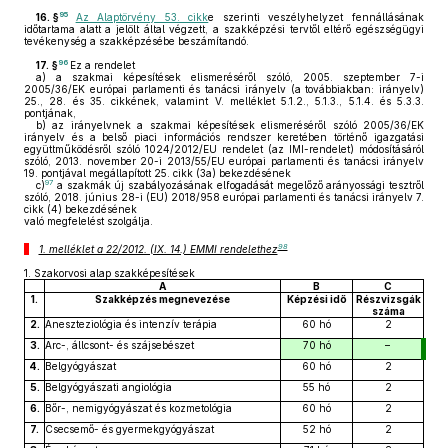
95
16. §
Az Alaptörvény 53. cikk
e szerinti veszélyhelyzet fennállásának
időtartama alatt a jelölt által végzett, a szakképzési tervtől eltérő egészségügyi
tevékenység a szakképzésébe beszámítandó.
96
17. §
Ez a rendelet
a)
a szakmai képesítések elismeréséről szóló, 2005. szeptember 7-i
2005/36/EK európai parlamenti és tanácsi irányelv (a továbbiakban: irányelv)
25., 28. és 35. cikkének, valamint V. melléklet 5.1.2., 5.1.3., 5.1.4. és 5.3.3.
pontjának,
b)
az irányelvnek a szakmai képesítések elismeréséről szóló 2005/36/EK
irányelv és a belső piaci információs rendszer keretében történő igazgatási
együttműködésről szóló 1024/2012/EU rendelet (az IMI-rendelet) módosításáról
szóló, 2013. november 20-i 2013/55/EU európai parlamenti és tanácsi irányelv
19. pontjával megállapított 25. cikk (3a) bekezdésének
97
c)
a szakmák új szabályozásának elfogadását megelőző arányossági tesztről
szóló, 2018. június 28-i (EU) 2018/958 európai parlamenti és tanácsi irányelv 7.
cikk (4) bekezdésének
való megfelelést szolgálja.
98
1. melléklet a 22/2012. (IX. 14.) EMMI rendelethez
1.
Szakorvosi alap szakképesítések
A
B
C
1.
Szakképzés megnevezése
Képzési idő
Részvizsgák
száma
2.
Aneszteziológia és intenzív terápia
60 hó
2
3.
Arc-, állcsont- és szájsebészet
70 hó
–
4.
Belgyógyászat
60 hó
2
5.
Belgyógyászati angiológia
55 hó
2
6.
Bőr-, nemigyógyászat és kozmetológia
60 hó
2
7.
Csecsemő- és gyermekgyógyászat
52 hó
2