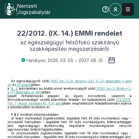
Nemzeti
Jogszabálytár
22/2012. (IX. 14.) EMMI rendelet
az egészségügyi felsőfokú szakirányú
szakképesítés megszerzéséről
Hatályos: 2026. 03. 03. – 2027. 08. 31.
Az egészségügyről szóló
1997. évi CLIV. törvény 247. § (2) bekezdés i) pont
ia)
és
ib) alpont
jában,
a
14. §
tekintetében az önálló orvosi tevékenységről szóló
2000. évi II. törvény 3.
§ (7) bekezdés b) pont
jában
kapott felhatalmazás alapján, az egyes miniszterek, valamint a
Miniszterelnökséget vezető államtitkár feladat- és hatásköréről szóló
212/2010.
(VII. 1.) Korm. rendelet 41. § d) pont
jában meghatározott feladatkörömben eljárva
a következőket rendelem el:
1. §
E rendelet alkalmazásában:
a)
teljes munkaidejű foglalkoztatás:
legalább heti 36 órás munkaidejű vagy –
munkaidő hiányában – legalább heti 36 órás munkavégzési kötelezettséggel
járó, egészségügyi tevékenység végzésére munkavégzésre irányuló
jogviszonyban történő foglalkoztatás;
b)
részmunkaidős foglalkoztatás:
legalább heti 18 órás munkaidejű vagy –
munkaidő hiányában – legalább heti 18 órás munkavégzési kötelezettséggel járó,