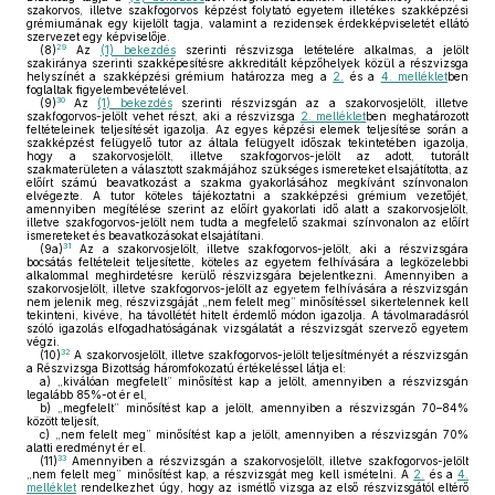
szakorvos, illetve szakfogorvos képzést folytató egyetem illetékes szakképzési
grémiumának egy kijelölt tagja, valamint a rezidensek érdekképviseletét ellátó
szervezet egy képviselője.
29
(8)
Az
(1) bekezdés
szerinti részvizsga letételére alkalmas, a jelölt
szakiránya szerinti szakképesítésre akkreditált képzőhelyek közül a részvizsga
helyszínét a szakképzési grémium határozza meg a
2.
és a
4. melléklet
ben
foglaltak figyelembevételével.
30
(9)
Az
(1) bekezdés
szerinti részvizsgán az a szakorvosjelölt, illetve
szakfogorvos-jelölt vehet részt, aki a részvizsga
2. melléklet
ben meghatározott
feltételeinek teljesítését igazolja. Az egyes képzési elemek teljesítése során a
szakképzést felügyelő tutor az általa felügyelt időszak tekintetében igazolja,
hogy a szakorvosjelölt, illetve szakfogorvos-jelölt az adott, tutorált
szakmaterületen a választott szakmájához szükséges ismereteket elsajátította, az
előírt számú beavatkozást a szakma gyakorlásához megkívánt színvonalon
elvégezte. A tutor köteles tájékoztatni a szakképzési grémium vezetőjét,
amennyiben megítélése szerint az előírt gyakorlati idő alatt a szakorvosjelölt,
illetve szakfogorvos-jelölt nem tudta a megfelelő szakmai színvonalon az előírt
ismereteket és beavatkozásokat elsajátítani.
31
(9a)
Az a szakorvosjelölt, illetve szakfogorvos-jelölt, aki a részvizsgára
bocsátás feltételeit teljesítette, köteles az egyetem felhívására a legközelebbi
alkalommal meghirdetésre kerülő részvizsgára bejelentkezni. Amennyiben a
szakorvosjelölt, illetve szakfogorvos-jelölt az egyetem felhívására a részvizsgán
nem jelenik meg, részvizsgáját „nem felelt meg” minősítéssel sikertelennek kell
tekinteni, kivéve, ha távollétét hitelt érdemlő módon igazolja. A távolmaradásról
szóló igazolás elfogadhatóságának vizsgálatát a részvizsgát szervező egyetem
végzi.
32
(10)
A szakorvosjelölt, illetve szakfogorvos-jelölt teljesítményét a részvizsgán
a Részvizsga Bizottság háromfokozatú értékeléssel látja el:
a)
„kiválóan megfelelt” minősítést kap a jelölt, amennyiben a részvizsgán
legalább 85%-ot ér el,
b)
„megfelelt” minősítést kap a jelölt, amennyiben a részvizsgán 70–84%
között teljesít,
c)
„nem felelt meg” minősítést kap a jelölt, amennyiben a részvizsgán 70%
alatti eredményt ér el.
33
(11)
Amennyiben a részvizsgán a szakorvosjelölt, illetve szakfogorvos-jelölt
„nem felelt meg” minősítést kap, a részvizsgát meg kell ismételni. A
2.
és a
4.
melléklet
rendelkezhet úgy, hogy az ismétlő vizsga az első részvizsgától eltérő