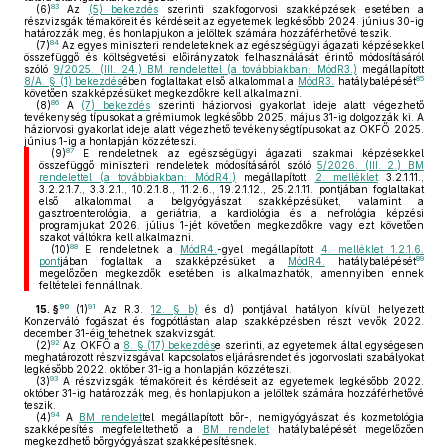
83
(6)
Az
(5) bekezdés
szerinti szakfogorvosi szakképzések esetében a
részvizsgák témaköreit és kérdéseit az egyetemek legkésőbb 2024. június 30-ig
határozzák meg, és honlapjukon a jelöltek számára hozzáférhetővé teszik.
84
(7)
Az egyes miniszteri rendeleteknek az egészségügyi ágazati képzésekkel
összefüggő és költségvetési előirányzatok felhasználását érintő módosításáról
szóló
9/2025. (III. 24.) BM rendelettel (a továbbiakban: MódR3.)
megállapított
85
8/A. § (1) bekezdés
ében foglaltakat első alkalommal a
MódR3.
hatálybalépését
követően szakképzésüket megkezdőkre kell alkalmazni.
86
(8)
A
(7) bekezdés
szerinti háziorvosi gyakorlat ideje alatt végezhető
tevékenység típusokat a grémiumok legkésőbb 2025. május 31-ig dolgozzák ki. A
háziorvosi gyakorlat ideje alatt végezhető tevékenységtípusokat az OKFŐ 2025.
június 1-ig a honlapján közzéteszi.
87
(9)
E rendeletnek az egészségügyi ágazati szakmai képzésekkel
összefüggő miniszteri rendeletek módosításáról szóló
5/2026. (III. 2.) BM
rendelettel (a továbbiakban: MódR4.)
megállapított
2. melléklet
3.2.1.11.,
3.2.2.1.7., 3.3.2.1., 10.2.1.8., 11.2.6., 19.2.1.12., 25.2.1.11. pontjában foglaltakat
első alkalommal a belgyógyászat szakképzésüket, valamint a
gasztroenterológia, a geriátria, a kardiológia és a nefrológia képzési
programjukat 2026. július 1-jét követően megkezdőkre vagy ezt követően
szakot váltókra kell alkalmazni.
88
(10)
E rendeletnek a
MódR4.
-gyel megállapított
4. melléklet 1.2.1.6.
89
pont
jában foglaltak a szakképzésüket a
MódR4.
hatálybalépését
megelőzően megkezdők esetében is alkalmazhatók, amennyiben ennek
feltételei fennállnak.
90
91
15. §
(1)
Az R.3.
12. § b)
és d) pontjával hatályon kívül helyezett
Konzerváló fogászat és fogpótlástan alap szakképzésben részt vevők 2022.
december 31-éig tehetnek szakvizsgát.
92
(2)
Az OKFŐ a
8. § (17) bekezdés
e szerinti, az egyetemek által egységesen
meghatározott részvizsgával kapcsolatos eljárásrendet és jogorvoslati szabályokat
legkésőbb 2022. október 31-ig a honlapján közzéteszi.
93
(3)
A részvizsgák témaköreit és kérdéseit az egyetemek legkésőbb 2022.
október 31-ig határozzák meg, és honlapjukon a jelöltek számára hozzáférhetővé
teszik.
94
(4)
A
BM rendelet
tel megállapított bőr-, nemigyógyászat és kozmetológia
szakképesítés megfeleltethető a
BM rendelet
hatálybalépését megelőzően
megkezdhető bőrgyógyászat szakképesítésnek.