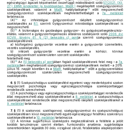
egészségügyi ágazati képzésekkel összefüggő módosításáról szóló
57/2021. (XII.
27.) EMMI rendelettel (a továbbiakban: MódR.)
megállapított szakgyógyszerészi
13
szakképesítések, valamint a
MódR.
hatálybalépése
előtt megszerezhető
szakgyógyszerészi szakképesítések megfeleltethetőségét a
7a. melléklet
tartalmazza.
14
(4)
Az infektológiai gyógyszerészet ráépített szakgyógyszerészi
szakképesítés az
R.1.
szerinti Gyógyszerészi mikrobiológia szakképesítéssel is
megszerezhető.
15
(5)
A biztonságos és gazdaságos gyógyszer- és gyógyászatisegédeszköz-
ellátás, valamint a gyógyszerforgalmazás általános szabályairól szóló
2006. évi
XCVIII. törvény 61. § (2) bekezdés c) pont
ja szerinti szakgyógyszerészi
szakképesítésnek
a)
közforgalmú gyógyszertár vezetése esetén a gyógyszertár üzemeltetés,
vezetés szakképesítés,
b)
intézeti gyógyszertár vezetése esetén a kórházi, klinikai
szakgyógyszerészet szakterületen szerzett szakképesítés
feleltethető meg.
16
(6)
Az
(5) bekezdés a) pont
jában foglalt szakképesítésnek felel meg – a
7a.
melléklet
ben meghatározott szakgyógyszerészi szakképesítések mellett – a 2015.
17
július 16. napját követően és a
MódR.
hatálybalépése
előtt a gyógyszerellátási
szakgyógyszerészet szakterületen megszerezhető szakgyógyszerészi
szakképesítés.
6. §
(1)
Szakpszichológus szakképesítést egyetemi vagy mesterképzési szakon
megszerzett pszichológia vagy egészségpszichológia szakképzettséggel
rendelkezők szerezhetnek.
(2)
A pszichológus vagy egészségpszichológus szakképzettséggel rendelkezők
által megszerezhető alap szakképesítéseket a
8. melléklet
, a szakpszichológus
szakképesítéssel rendelkezők által megszerezhető ráépített szakképesítéseket a
9. melléklet
tartalmazza.
7. §
(1)
A szakorvosi, szakfogorvosi, szakgyógyszerészi és szakpszichológusi
szakképesítésen kívül megszerezhető egyéb egészségügyi felsőfokú szakirányú
szakképesítéseket a
10. melléklet
tartalmazza.
(2)
A klinikai sugárfizikus szakképzés megkezdésének a feltétele a jelölt
korábbi tanulmányai szerint élettan, funkcionális anatómia, sugárbiológia
ismeretkörökben legalább 30 órás, vizsgával záruló, felsőoktatási alapképzésben