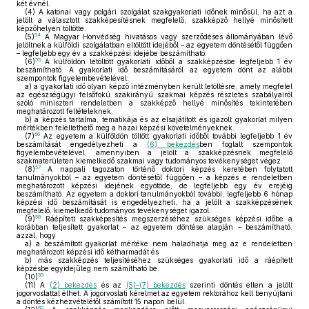
két évnél.
(4)
A katonai vagy polgári szolgálat szakgyakorlati időnek minősül, ha azt a
jelölt a választott szakképesítésnek megfelelő, szakképző hellyé minősített
képzőhelyen töltötte.
54
(5)
A Magyar Honvédség hivatásos vagy szerződéses állományában lévő
jelöltnek a külföldi szolgálatban eltöltött idejéből – az egyetem döntésétől függően
– legfeljebb egy év a szakképzési idejébe beszámítható.
55
(6)
A külföldön letöltött gyakorlati időből a szakképzésbe legfeljebb 1 év
beszámítható. A gyakorlati idő beszámításáról az egyetem dönt az alábbi
szempontok figyelembevételével:
a)
a gyakorlati idő olyan képző intézményben került letöltésre, amely megfelel
az egészségügyi felsőfokú szakirányú szakmai képzés részletes szabályairól
szóló miniszteri rendeletben a szakképző hellyé minősítés tekintetében
meghatározott feltételeknek,
b)
a képzés tartalma, tematikája és az elsajátított és igazolt gyakorlat milyen
mértékben feleltethető meg a hazai képzési követelményeknek.
56
(7)
Az egyetem a külföldön töltött gyakorlati időből további legfeljebb 1 év
beszámítását engedélyezheti a
(6) bekezdés
ben foglalt szempontok
figyelembevételével, amennyiben a jelölt a szakképzésnek megfelelő
szakmaterületen kiemelkedő szakmai vagy tudományos tevékenységet végez.
57
(8)
A nappali tagozaton történő doktori képzés keretében folytatott
tanulmányokból – az egyetem döntésétől függően – a képzés e rendeletben
meghatározott képzési idejének egyötöde, de legfeljebb egy év erejéig
beszámítható. Az egyetem a doktori tanulmányokból további, legfeljebb 6 hónap
képzési idő beszámítását is engedélyezheti, ha a jelölt a szakképzésének
megfelelő, kiemelkedő tudományos tevékenységet igazol.
58
(9)
Ráépített szakképesítés megszerzéséhez szükséges képzési időbe a
korábban teljesített gyakorlat – az egyetem döntése alapján – beszámítható,
azzal, hogy
a)
a beszámított gyakorlat mértéke nem haladhatja meg az e rendeletben
meghatározott képzési idő kétharmadát és
b)
más szakképzés teljesítéséhez szükséges gyakorlati idő a ráépített
képzésbe egyidejűleg nem számítható be.
59
(10)
(11)
A
(2) bekezdés
és az
(5)–(7) bekezdés
szerinti döntés ellen a jelölt
jogorvoslattal élhet. A jogorvoslati kérelmet az egyetem rektorához kell benyújtani
a döntés kézhezvételétől számított 15 napon belül.
60