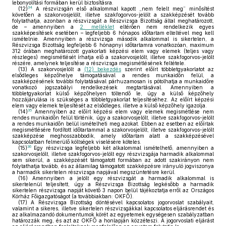
lebonyolítási formában kerül biztosításra.
34
(12)
A részvizsgán első alkalommal kapott „nem felelt meg” minősítést
követően a szakorvosjelölt, illetve szakfogorvos-jelölt a szakképzését tovább
folytathatja, azonban a részvizsgát a Részvizsga Bizottság által meghatározott,
de – amennyiben a
2. melléklet
eltérően nem rendelkezik egyes
szakképesítések esetében – legfeljebb 6 hónapos időtartam elteltével meg kell
ismételnie. Amennyiben a részvizsga második alkalommal is sikertelen, a
Részvizsga Bizottság legfeljebb 6 hónapnyi időtartamra vonatkozóan, maximum
312 órában meghatározott gyakorlati képzési elem vagy elemek (teljes vagy
részleges) megismétlését írhatja elő a szakorvosjelölt, illetve szakfogorvos-jelölt
részére, amelynek teljesítése a részvizsga megismétlésének feltétele.
(13)
A szakorvosjelölt a
(12) bekezdés
szerint előírt többletgyakorlatot az
elsődleges képzőhelye támogatásával a rendes munkaidőn felül, a
szakképzésének további folytatásával párhuzamosan is pótolhatja a munkaidőre
vonatkozó jogszabályi rendelkezések megtartásával. Amennyiben a
többletgyakorlat külső képzőhelyen töltendő le, úgy a külső képzőhely
hozzájárulása is szükséges a többletgyakorlat teljesítéséhez. Az előírt képzési
elem vagy elemek teljesítését az elsődleges, illetve a külső képzőhely igazolja.
35
(14)
Amennyiben az előírt képzési elem vagy elemek megismétlése nem
rendes munkaidőn felül történik, úgy a szakorvosjelölt, illetve szakfogorvos-jelölt
a rendes munkaidőn belül ismételheti meg azokat. Ebben az esetben az előírtak
megismétlésére fordított időtartammal a szakorvosjelölt, illetve szakfogorvos-jelölt
szakképzése meghosszabbodik, amely időtartam alatt a szakképzésével
kapcsolatban felmerülő költségek viselésére köteles.
36
(15)
Egy részvizsga legfeljebb két alkalommal ismételhető, amennyiben a
szakorvosjelölt, illetve szakfogorvos-jelölt egy részvizsgája harmadik alkalommal
sem sikerül, a szakképzését támogatott formában az adott szakirányon nem
folytathatja tovább, és az államilag támogatott szakképzésre irányuló jogviszonya
a harmadik sikertelen részvizsga napjával megszüntetésre kerül.
(16)
Amennyiben a jelölt egy részvizsgát a harmadik alkalommal is
sikertelenül teljesített, úgy a Részvizsga Bizottság legkésőbb a harmadik
sikertelen részvizsga napját követő 3 napon belül tájékoztatja erről az Országos
Kórház Főigazgatóságot (a továbbiakban: OKFŐ).
(17)
A Részvizsga Bizottság döntésével kapcsolatos jogorvoslat szabályait,
valamint a sikeres, illetve sikertelen részvizsgákkal kapcsolatos eljárásrendet és
az alkalmazandó dokumentumok körét az egyetemek egységesen szabályzatban
határozzák meg, és azt az OKFŐ a honlapján közzéteszi. A jogorvoslati eljárást