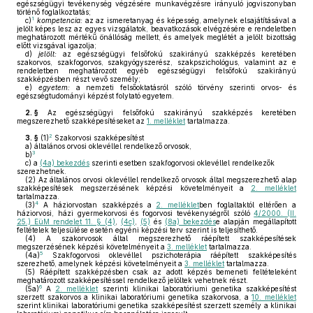
egészségügyi tevékenység végzésére munkavégzésre irányuló jogviszonyban
történő foglalkoztatás;
1
c)
kompetencia:
az az ismeretanyag és képesség, amelynek elsajátításával a
jelölt képes lesz az egyes vizsgálatok, beavatkozások elvégzésére e rendeletben
meghatározott mértékű önállóság mellett, és amelyek meglétét a jelölt bizottság
előtt vizsgával igazolja;
d)
jelölt:
az egészségügyi felsőfokú szakirányú szakképzés keretében
szakorvos, szakfogorvos, szakgyógyszerész, szakpszichológus, valamint az e
rendeletben meghatározott egyéb egészségügyi felsőfokú szakirányú
szakképzésben részt vevő személy;
e)
egyetem:
a nemzeti felsőoktatásról szóló törvény szerinti orvos- és
egészségtudományi képzést folytató egyetem.
2. §
Az egészségügyi felsőfokú szakirányú szakképzés keretében
megszerezhető szakképesítéseket az
1. melléklet
tartalmazza.
2
3. §
(1)
Szakorvosi szakképesítést
a)
általános orvosi oklevéllel rendelkező orvosok,
3
b)
c)
a
(4a) bekezdés
szerinti esetben szakfogorvosi oklevéllel rendelkezők
szerezhetnek.
(2)
Az általános orvosi oklevéllel rendelkező orvosok által megszerezhető alap
szakképesítések megszerzésének képzési követelményeit a
2. melléklet
tartalmazza.
4
(3)
A háziorvostan szakképzés a
2. melléklet
ben foglaltaktól eltérően a
háziorvosi, házi gyermekorvosi és fogorvosi tevékenységről szóló
4/2000. (II.
25.) EüM rendelet 11. § (4)
,
(4c)
,
(5)
és
(8a) bekezdés
e alapján megállapított
feltételek teljesülése esetén egyéni képzési terv szerint is teljesíthető.
(4)
A szakorvosok által megszerezhető ráépített szakképesítések
megszerzésének képzési követelményeit a
3. melléklet
tartalmazza.
5
(4a)
Szakfogorvosi oklevéllel pszichoterápia ráépített szakképesítés
szerezhető, amelynek képzési követelményeit a
3. melléklet
tartalmazza.
(5)
Ráépített szakképzésben csak az adott képzés bemeneti feltételeként
meghatározott szakképesítéssel rendelkező jelöltek vehetnek részt.
6
(5a)
A
2. melléklet
szerinti klinikai laboratóriumi genetika szakképesítést
szerzett szakorvos a klinikai laboratóriumi genetika szakorvosa, a
10. melléklet
szerint klinikai laboratóriumi genetika szakképesítést szerzett személy a klinikai