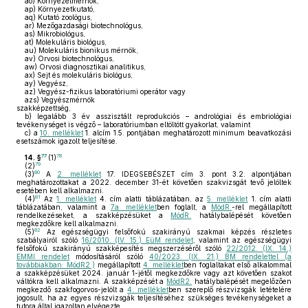
ao)
Környezetmérnök,
ap)
Környezetkutató,
aq)
Kutató zoológus,
ar)
Mezőgazdasági biotechnológus,
as)
Mikrobiológus,
at)
Molekuláris biológus,
au)
Molekuláris bionikus mérnök,
av)
Orvosi biotechnológus,
aw)
Orvosi diagnosztikai analitikus,
ax)
Sejt és molekuláris biológus,
ay)
Vegyész,
az)
Vegyész-fizikus laboratóriumi operátor vagy
azs)
Vegyészmérnök
szakképzettség,
b)
legalább 3 év asszisztált reprodukciós – andrológiai és embriológiai
tevékenységet is végző – laboratóriumban eltöltött gyakorlat, valamint
c)
a
10. melléklet
1. alcím 1.5. pontjában meghatározott minimum beavatkozási
esetszámok igazolt teljesítése.
77
78
14. §
(1)
79
(2)
80
(3)
A
2. melléklet
17. IDEGSEBÉSZET cím 3. pont 3.2. alpontjában
meghatározottakat a 2022. december 31-ét követően szakvizsgát tevő jelöltek
esetében kell alkalmazni.
81
(4)
Az
1. melléklet
4. cím alatti táblázatában, az
5. melléklet
1. cím alatti
táblázatában, valamint a
7a. melléklet
ben foglalt, a
MódR.
-rel megállapított
rendelkezéseket, a szakképzésüket a
MódR.
hatálybalépését követően
megkezdőkre kell alkalmazni.
82
(5)
Az egészségügyi felsőfokú szakirányú szakmai képzés részletes
szabályairól szóló
16/2010. (IV. 15.) EüM rendelet
, valamint az egészségügyi
felsőfokú szakirányú szakképesítés megszerzéséről szóló
22/2012. (IX. 14.)
EMMI rendelet
módosításáról szóló
40/2023. (IX. 21.) BM rendelettel (a
továbbiakban: MódR2.)
megállapított
4. melléklet
ben foglaltakat első alkalommal
a szakképzésüket 2024. január 1-jétől megkezdőkre vagy azt követően szakot
váltókra kell alkalmazni. A szakképzését a
MódR2.
hatálybalépését megelőzően
megkezdő szakfogorvos-jelölt a
4. melléklet
ben szereplő részvizsgák letételére
jogosult, ha az egyes részvizsgák teljesítéséhez szükséges tevékenységeket a
tutora által igazoltan elvégezte.