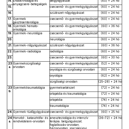
14.
Endokrinológia és
belgyógyászat
(60) + 24 hó
anyagcsere-betegségek
15.
csecsemő- és gyermekgyógyászat
(60) + 24 hó
16.
szülészet-nőgyógyászat
(60) + 24 hó
17.
Gyermek
csecsemő- és gyermekgyógyászat
(60) + 24 hó
gasztroenterológia
18.
Gyermek hemato-
csecsemő- és gyermekgyógyászat
(60) + 36 hó
onkológia
19.
Gyermek-neurológia
csecsemő- és gyermekgyógyászat
(60) + 24 hó
20.
neurológia
(60) + 24 hó
21.
Gyermek-nőgyógyászat
szülészet-nőgyógyászat
(60) + 36 hó
22.
Gyermek-radiológia
radiológia
(60) + 24 hó
23.
csecsemő- és gyermekgyógyászat
(60) + 30 hó
23
Gyermeksürgősségi
csecsemő- és gyermekgyógyászat
(52) + 24 hó
a.
orvostan
oxyológia és sürgősségi orvostan
(60) + 24 hó
oxyológia
(62) + 24 hó
sürgősségi orvostan
(25–28) + 24 hó
23
Gyermektraumatológia
gyermeksebészet
(72) + 24 hó
b.
ortopédia és traumatológia
(72) + 24 hó
ortopédia
(74) + 24 hó
traumatológia
(74) + 24 hó
24.
Gyermek-tüdőgyógyászat
csecsemő- és gyermekgyógyászat
(60) + 25 hó
24
Honvéd-, katasztrófa- és
aneszteziológia és intenzív
(36–72) + 24 hó
a.
rendvédelem-orvostan
terápia, belgyógyászat,
foglalkozás-orvostan,
háziorvostan, igazságügyi