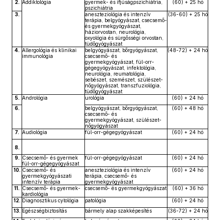
2.
Addiktológia
gyermek- és ifjúságpszichiátria,
(60) + 25 hó
pszichiátria
3.
aneszteziológia és intenzív
(36-60) + 25 hó
terápia, belgyógyászat, csecsemő-
és gyermekgyógyászat,
háziorvostan, neurológia,
oxyológia és sürgősségi orvostan,
tüdőgyógyászat
4.
Allergológia és klinikai
belgyógyászat, bőrgyógyászat,
(48-72) + 24 hó
immunológia
csecsemő- és
gyermekgyógyászat, fül-orr-
gégegyógyászat, infektológia,
neurológia, reumatológia,
sebészet, szemészet, szülészet-
nőgyógyászat, transzfuziológia,
tüdőgyógyászat
5.
Andrológia
urológia
(60) + 24 hó
6.
belgyógyászat, bőrgyógyászat,
(60) + 48 hó
csecsemő- és
gyermekgyógyászat, szülészet-
nőgyógyászat
7.
Audiológia
fül-orr-gégegyógyászat
(60) + 24 hó
8.
9.
Csecsemő- és gyermek
fül-orr-gégegyógyászat
(60) + 24 hó
fül-orr-gégegyógyászat
10.
Csecsemő- és
aneszteziológia és intenzív
(60) + 24 hó
gyermekgyógyászati
terápia, csecsemő- és
intenzív terápia
gyermekgyógyászat
11.
Csecsemő- és gyermek-
csecsemő- és gyermekgyógyászat
(60) + 36 hó
kardiológia
12.
Diagnosztikus cytológia
patológia
(60) + 24 hó
13.
Egészségbiztosítás
bármely alap szakképesítés
(36-72) + 24 hó