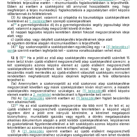
feltételek teljesülése esetén – részmunkaidős foglalkoztatásban is teljesíthetők.
Ebben az esetben a szakképzési idő annyival hosszabbodik meg, hogy
megfeleljen a teljes munkaidejű foglalkoztatásra a jogszabályban előírt képzési
időtartamnak és feltételeknek.
(3)
Az idegsebészet, valamint az ortopédia és traumatológia szakképesítések
kivételével az
1. melléklet
ben szereplő szakképesítések
50
a)
a gyermekgondozási díj és a gyermekgondozási segély jogosultsági ideje
alatt, valamint a jogosultság megszűntét követő öt évben,
b)
nappali tagozatos képzés keretében doktori fokozat megszerzésének ideje
alatt, vagy
c)
újabb alap, vagy ráépített szakképesítés teljesítésének ideje alatt
az egyetem döntése alapján részmunkaidőben is teljesíthetők.
51
(4)
Egy szakorvosjelölt a szakképzésben egyidejűleg egy – a
(3) bekezdés c)
pont
ja szerinti esetben legfeljebb két – szakma vonatkozásában vehet részt.
52
12. §
(1)
Ha a jelölt az első alap szakképesítés megszerzésétől számított 15
éven belül kíván újabb elsőként megszerezhető alap szakképesítést szerezni, a
két szakképzés azonos képzési elemeit az újabb elsőként megszerezhető
szakképesítésnél teljesítettnek kell tekinteni, azzal, hogy az így alkalmazott
beszámítás miatti mentesítés az újabb elsőként választott szakképzés miniszteri
rendeletben meghatározott képzési idejének legfeljebb a fele időtartamára
terjedhet ki.
(1a)
Amennyiben a szakorvosjelölt az első szakorvosi alap szakképesítése
megszerzését követően egy másik szakképzésben kíván részt venni, a második
szakképesítés megszerzéséhez szükséges, az
(1) bekezdés
től eltérő képzési
elemek esetén a
2. melléklet
rendelkezéseit is figyelembe kell venni.
(1b)
Az
(1a) bekezdés
szerinti esetben az
(1) bekezdés
ben foglalt beszámítás
nem alkalmazható.
53
(2)
Ha az első szakképesítés megszerzése óta több mint 15 év telt el, az
újabb elsőként megszerezhető szakképesítés tekintetében a képzést végző
egyetem dönt a jelölt erre irányuló kérelmére, a kérelmet megalapozó
bizonyítvány, munkáltatói igazolás vagy egyéb, a döntés megalapozására
alkalmas dokumentum alapján a jelölt korábbi szakképesítésének, képzéseinek
és gyakorlatának figyelembevételével a két szakképzés azonos képzési elemei
tekintetében az azonos képzési elemek elfogadhatóságáról.
(3)
A
(2) bekezdés
szerinti esetben az újabb elsőként megszerezhető
szakképesítés megszerzéséhez szükséges szakgyakorlati idő nem lehet rövidebb