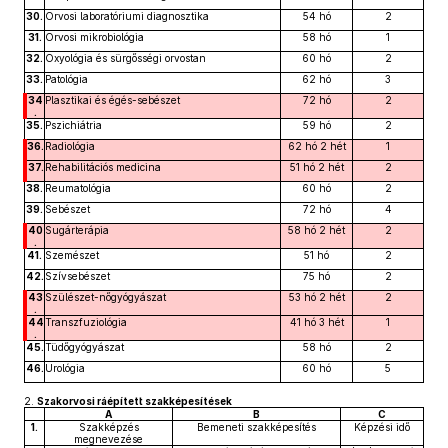
30.
Orvosi laboratóriumi diagnosztika
54 hó
2
31.
Orvosi mikrobiológia
58 hó
1
32.
Oxyológia és sürgősségi orvostan
60 hó
2
33.
Patológia
62 hó
3
34
Plasztikai és égés-sebészet
72 hó
2
.
35.
Pszichiátria
59 hó
2
36.
Radiológia
62 hó 2 hét
1
37.
Rehabilitációs medicina
51 hó 2 hét
2
38.
Reumatológia
60 hó
2
39.
Sebészet
72 hó
4
40
Sugárterápia
58 hó 2 hét
2
.
41.
Szemészet
51 hó
2
42.
Szívsebészet
75 hó
2
43
Szülészet-nőgyógyászat
53 hó 2 hét
2
.
44
Transzfuziológia
41 hó 3 hét
1
.
45.
Tüdőgyógyászat
58 hó
2
46.
Urológia
60 hó
5
2.
Szakorvosi ráépített szakképesítések
A
B
C
1.
Szakképzés
Bemeneti szakképesítés
Képzési idő
megnevezése