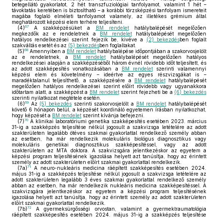
betegellátó gyakorlatot, 2 hét transzfuziológiai tanfolyamot, valamint 1 hét –
távoktatás keretében is biztosítható – a korábbi törzsképzési tanfolyam ismereteit
magába foglaló elméleti tanfolyamot valamely, az illetékes grémium által
meghatározott képzési elem terhére teljesíteni.
67
(4)
A szakképzésüket a
BM rendelet
hatálybalépését megelőzően
megkezdők az e rendeletnek a
BM rendelet
hatálybalépését megelőzően
hatályos rendelkezései szerint fejezik be, kivéve a
(2) bekezdés
ben foglalt
szakváltás esetét és az
(5) bekezdés
ben foglaltakat.
68
(5)
Amennyiben a
BM rendelet
hatálybalépése időpontjában a szakorvosjelölt
az e rendeletnek, a
BM rendelet
hatálybalépését megelőzően hatályos
rendelkezései alapján a szakképzéséből három évnél rövidebb időt teljesített, és
az adott szakképesítés vonatkozásában a
BM rendelet
szerinti valamennyi
képzési elem és követelmény – ideértve az egyes részvizsgákat is –
maradéktalanul teljesíthető, a szakképzésére a
BM rendelet
hatálybalépését
megelőzően hatályos rendelkezései szerint előírt rövidebb vagy ugyanakkora
időtartam alatt, a szakképzést a
BM rendelet
szerint fejezheti be a
(6) bekezdés
szerinti nyilatkozat megtétele esetén.
69
(6)
Az
(5) bekezdés
szerinti szakorvosjelölt a
BM rendelet
hatálybalépését
követő 6 hónapon belül, a képzését koordináló egyetemen írásban nyilatkozhat,
hogy képzését a
BM rendelet
szerint kívánja befejezni.
70
(7)
A klinikai laboratóriumi genetika szakképesítés esetében 2023. március
31-ig a szakképzés teljesítése nélkül jogosult a szakvizsga letételére az adott
szakterületen legalább ötéves szakmai gyakorlattal rendelkező személy abban
az esetben, ha már rendelkezik molekuláris biológus diagnosztikus vagy
molekuláris genetikai diagnosztikus szakképesítéssel, vagy az adott
szakterületen az MTA doktora. A szakvizsgára jelentkezéskor az egyetem a
képzési program teljesítésének igazolása helyett azt tanúsítja, hogy az érintett
személy az adott szakterületen előírt szakmai gyakorlattal rendelkezik.
71
(7a)
A neuro-nukleáris medicina ráépített szakképesítés esetében 2024.
május 31-ig a szakképzés teljesítése nélkül jogosult a szakvizsga letételére az
adott szakterületen legalább 3 éves szakmai gyakorlattal rendelkező személy
abban az esetben, ha már rendelkezik nukleáris medicina szakképesítéssel. A
szakvizsgára jelentkezéskor az egyetem a képzési program teljesítésének
igazolása helyett azt tanúsítja, hogy az érintett személy az adott szakterületen
előírt szakmai gyakorlattal rendelkezik.
72
(7b)
A gyermeksürgősségi orvostan, valamint a gyermektraumatológia
ráépített szakképesítés esetében 2024. május 31-ig a szakképzés teljesítése