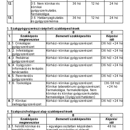
12.
3.5. Nem klinikai és
36 hó
12 hó
24 hó
klinikai
gyógyszerkutatás,
farmakológia
13.
3.6. Hatóanyagkutatás
36 hó
12 hó
24 hó
és gyógyszerkémia
5.
Szakgyógyszerészi ráépített szakképesítések
A
B
C
1.
Szakképzés
Bemeneti szakképesítés
Képzési
megnevezése
idő
2.
1. Onkológiai
Kórházi-klinikai gyógyszerészet
(36 hó) +24 hó
gyógyszerészet
3.
2. Infektológiai
Kórházi-klinikai gyógyszerészet
(36 hó) +24 hó
gyógyszerészet
4.
3. Pediátriai
Kórházi-klinikai gyógyszerészet
(36 hó) +24 hó
gyógyszerészet
5.
4. Gyógyszer-
Kórházi-klinikai gyógyszerészet
(36 hó) +24 hó
információ és terápiás
tanácsadás
6.
5. Parenterális
Kórházi-klinikai gyógyszerészet
(36 hó) +24 hó
gyógyszerelés
7.
6. Toxikológia
Kórházi-klinikai gyógyszerészet,
(36-58 hó)
Klinikai laboratóriumi gyógyszerészet,
+24 hó
Farmakológia, farmakoterápia, Nem
klinikai és klinikai gyógyszerkutatás,
farmakológia (Gyógyszerhatástan)
8.
7. Klinikai
Kórházi-klinikai gyógyszerészet
(36 hó) +24 hó
radiogyógyszerészet
6.
Szakpszichológusi alap szakképesítések
A
B
C
1.
Szakképzés
Bemeneti szakképesítés
Képzési
megnevezése
idő
2.
1. Felnőtt klinikai és
- egységes osztatlan képzésben
48 hó
mentálhigiéniai
szerzett pszichológusi oklevél,