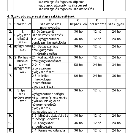
szakvizsga és fogorvosi diploma
vagy arc-, állcsont-, szájsebészet
szakvizsga és fogorvosi szakképesítés
4.
Szakgyógyszerészi alap szakképesítések
A
B
C
D
E
1.
Szakterület
Szakképesítés
Képzési idő
Törzsképzés
Szak. gyak.
megnevezése
2.
1.
1.1. Gyógyszertár
36 hó
12 hó
24 hó
Gyógyszer-
üzemeltetés, vezetés
ellátási
3.
1.2. Gyógyszerészi
36 hó
12 hó
24 hó
szak-
gondozás, farmakológia
gyógyszeré
4.
1.3. Gyógyszerügyi
36 hó
12 hó
24 hó
szet
szakigazgatás,
minőségbiztosítás
5.
2. Kórházi-
2.1. Kórházi-klinikai
36 hó
12 hó
24 hó
klinikai
szakgyógyszerészet
szak-
6.
2.2. Klinikai
58 hó
24 hó
34 hó
gyógyszeré
laboratóriumi
szet
gyógyszerészet
7.
2.3. Klinikai
60 hó
24 hó
36 hó
mikrobiológiai
laboratóriumi
gyógyszerészet
8.
3. Ipari
3.1.
36 hó
12 hó
24 hó
szak-
Gyógyszertechnológia,
gyógyszeré
készítményfejlesztés és
szet
gyártás, biológiai és
növényi eredetű
gyógyszerek,
radiogyógyszerek
9.
3.2. Minőségbiztosítás és
36 hó
12 hó
24 hó
minőségellenőrzés
10.
3.3. Gyógyszer-
36 hó
12 hó
24 hó
engedélyezés
11.
3.4. Farmakovigilancia
36 hó
12 hó
24 hó