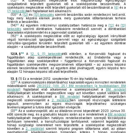
(12)
A szakképzés megkezdése előtt magyarországi egészségügyi
szolgáltatónál teljesített gyakorlati idő a szakképzésbe beszámítható. A
szakképzés megkezdése előtt teljesített gyakorlati idő beszámításánál a
(6)
és a
(7) bekezdés
ben foglaltakat kell alkalmazni.
61
(13)
A
(12)
és
(13) bekezdés
szerinti beszámítás során rendelkezni kell arról,
hogy mely képzési elemek javára, mely gyakorlatok időtartamának terhére
történik a beszámítás.
62
(14)
Az egyetem intézményi szabályzatban határozza meg a
(12)
és
(13)
bekezdés
szerinti döntésekre, hatáskörre rendelkező szervét, a döntésekkel
kapcsolatos eljárásrendet és a jogorvoslat szabályait.
63
(15)
A szakképzés megkezdése előtt az egészségügy ágazati irányítását
végző kormányzati igazgatási szervnél vagy az egészségügyi szolgáltató
irányítási-igazgatási területén teljesített gyakorlati idő – az egyetem döntése
alapján – a szakképzésbe beszámítható.
64
12/A. §
A
12. § (1) bekezdés
étől eltérően, a Konzerváló fogászat és
fogpótlástan alap szakképesítéssel rendelkezők, az Endodontia vagy a
Fogpótlástan alap szakképesítést – függetlenül a Konzerváló fogászat és
fogpótlástan szakképesítés megszerzésének időpontjától – az azonos képzési
elemek beszámítása mellett, az egyetem által jóváhagyott, egyéni képzési terv
alapján 12 hónapos képzési idő alatt teljesíthetik.
13. §
(1)
Ez a rendelet 2012. szeptember 15-én lép hatályba.
65
(2)
A szakorvosképzés átalakításához kapcsolódó egyes miniszteri rendeletek
módosításáról szóló
28/2022. (VIII. 25.) BM rendeletben (a továbbiakban: BM
rendelet)
foglaltakat első alkalommal a szakképzésüket a
BM rendelet
hatálybalépését követően megkezdőkre vagy azt követően szakot váltókra kell
alkalmazni. A szakképzését a
BM rendelet
hatálybalépését megelőzően
megkezdő szakorvosjelölt a
2. melléklet
ben szereplő részvizsgák letételére
jogosult, amennyiben az egyes részvizsgák teljesítéséhez szükséges
tevékenységeket a tutora által igazoltan elvégezte.
66
(3)
Az a szakorvosjelölt, aki az általános orvosi képesítését 2023. június 30.
előtt szerezte meg, és a graduális képzés során az e rendeletnek a
BM rendelet
hatálybalépését megelőzően hatályos rendelkezéseiben szereplő törzsképzési
tanfolyam ismereteit, a transzfuziológiai tanfolyamot, valamint legalább egy
hónap sürgősségi ismereteket nem teljesítette, a szakképzése megkezdését
követően a
2. melléklet
szerinti képzési program időtartama alatt, az abban
meghatározott követelményeken túlmenően köteles 1 hónap sürgősségi