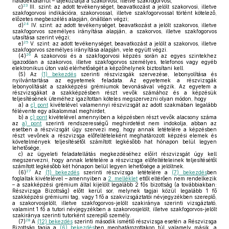
haladéktalanul – tájékoztatja a szakorvost, illetve szakfogorvost;
23
c)
III. szint: az adott tevékenységet, beavatkozást a jelölt szakorvosi, illetve
szakfogorvosi indikációra, szakorvossal, illetve szakfogorvossal történt kötelező,
előzetes megbeszélés alapján, önállóan végzi;
24
d)
IV. szint: az adott tevékenységet, beavatkozást a jelölt szakorvos, illetve
szakfogorvos személyes irányítása alapján, a szakorvos, illetve szakfogorvos
utasítása szerint végzi;
25
e)
V. szint: az adott tevékenységet, beavatkozást a jelölt a szakorvos, illetve
szakfogorvos személyes irányítása alapján, vele együtt végzi.
26
(4)
A szakorvosi és a szakfogorvosi képzés során az egyes szintekhez
igazodóan a szakorvos, illetve szakfogorvos személyes, telefonos vagy egyéb
elektronikus úton való elérhetőségét a képzőhelynek biztosítani kell.
(5)
Az
(1) bekezdés
szerinti részvizsgák szervezése, lebonyolítása és
nyilvántartása az egyetemek feladata. Az egyetemek a részvizsgák
lebonyolítását a szakképzési grémiumok bevonásával végzik. Az egyetem a
részvizsgákat a szakképzésben részt vevők számához és a képzésük
teljesítésének üteméhez igazítottan köteles megszervezni olyan módon, hogy
a)
a
c) pont
kivételével valamennyi részvizsgát az adott szakmában legalább
félévente egy alkalommal meghirdet,
b)
a
c) pont
kivételével amennyiben a képzésben részt vevők alacsony száma
az
a) pont
szerinti rendszerességű meghirdetést nem indokolja, abban az
esetben a részvizsgát úgy szervezi meg, hogy annak letételére a képzésben
részt vevőnek a részvizsga előfeltételeként meghatározott képzési elemek és
követelmények teljesítésétől számított legkésőbb hat hónapon belül legyen
lehetősége,
c)
az ügyeleti feladatellátás megkezdéséhez előírt részvizsgát úgy kell
megszervezni, hogy annak letételére a részvizsga előfeltételeinek teljesítésétől
számított legkésőbb két hónapon belül legyen lehetősége a jelöltnek.
27
(6)
Az
(1) bekezdés
szerinti részvizsga letételére a
(7) bekezdés
ben
foglaltak kivételével – amennyiben a
2. melléklet
ettől eltérően nem rendelkezik
– a szakképzési grémium által kijelölt legalább 2 fős bizottság (a továbbiakban:
Részvizsga Bizottság) előtt kerül sor, melynek tagjai közül legalább 1 fő
szakképzési grémiumi tag, vagy 1 fő a szakvizsgáztatói névjegyzékben szereplő,
a szakorvosjelölt, illetve szakfogorvos-jelölt szakiránya szerinti vizsgáztató,
valamint 1 fő a tutori névjegyzékben a szakorvosjelölt, illetve szakfogorvos-jelölt
szakiránya szerinti tutorként szereplő személy.
28
(7)
A
(12) bekezdés
szerinti második ismétlő részvizsga esetén a Részvizsga
Bizottság tagja a
(6) bekezdés
ben meghatározottakon túl valamely másik, a