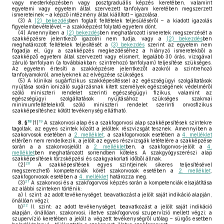
vagy mesterképzésben vagy posztgraduális képzés keretében, valamint
egyetemi vagy egyetem által szervezett tanfolyam keretében megszerzett
ismereteinek – a képző intézmény által kiállított – igazolása.
(3)
A
(2) bekezdés
ben foglalt feltételek teljesüléséről – a kiadott igazolás
figyelembevételével – a szakképzést folytató egyetem dönt.
(4)
Amennyiben a
(2) bekezdés
ben meghatározott ismeretek megszerzését a
szakképzésre jelentkező igazolni nem tudja, vagy a
(2) bekezdés
ben
meghatározott feltételek teljesítését a
(3) bekezdés
szerint az egyetem nem
fogadja el, úgy a szakképzés megkezdéséhez a hiányzó ismeretekből a
szakképző egyetem által szervezett vagy elismert, legalább 30 órás, vizsgával
záruló tanfolyam (a továbbiakban: szintrehozó tanfolyam) teljesítése szükséges.
Az egyetem értesíti a szakképzésre jelentkezőt azokról a szintrehozó
tanfolyamokról, amelyeknek az elvégzése szükséges.
(5)
A klinikai sugárfizikus szakképesítéssel az egészségügyi szolgáltatások
nyújtása során ionizáló sugárzásnak kitett személyek egészségének védelméről
szóló miniszteri rendelet szerinti egészségügyi fizikus, valamint az
egészségügyi szolgáltatások nyújtásához szükséges szakmai
minimumfeltételekről szóló miniszteri rendelet szerinti orvosfizikus
szakképesítéshez kötött tevékenység ellátható.
18
19
8. §
(1)
A szakorvosi alap és a szakfogorvosi alap szakképesítések szintekre
tagoltak, az egyes szintek között a jelöltek részvizsgát tesznek. Amennyiben a
szakorvosok esetében a
2. melléklet
, a szakfogorvosok esetében a
4. melléklet
eltérően nem rendelkezik, a jelölt az egyes részvizsgák letételére a szakképzése
során a a szakorvosjelölt a
2. melléklet
ben, a szakfogorvos-jelölt a
4.
melléklet
ben meghatározott sorrendben köteles. A szakgyógyszerészi alap
szakképesítések törzsképzési és szakgyakorlati időből állnak.
20
(2)
A szakképesítések egyes szintjeinek sikeres teljesítésével
megszerezhető kompetenciák körét szakorvosok esetében a
2. melléklet
,
szakfogorvosok esetében a
4. melléklet
határozza meg.
21
(3)
A szakorvosi és a szakfogorvosi képzés során a kompetenciák elsajátítása
az alábbi szinteken történik:
a)
I. szint: az adott tevékenységet, beavatkozást a jelölt saját indikáció alapján,
önállóan végzi;
22
b)
II. szint: az adott tevékenységet, beavatkozást a jelölt saját indikáció
alapján, önállóan, szakorvosi, illetve szakfogorvosi szupervízió mellett végzi; a
szupervízió keretében a jelölt a végzett tevékenységről utólag – sürgős esetben