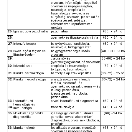
orvostan, infektológia, megelőző
orvostan és népegészségtan,
neurológia, ortopédia és
traumatológia, oxyológia és
sürgősségi orvostan, plasztikai és
égés-sebészet, sebészet,
szívsebészet, repülőorvostan,
urológia
25.
Igazságügyi pszichiátria
pszichiátria
(60) + 24 hó
26.
gyermek- és ifjúság-pszichiátria
(60) + 24 hó
27.
Intenzív terápia
belgyógyászat, kardiológia,
(60) + 24 hó
neurológia, tüdőgyógyászat
28.
Iskola-egészségtan és
belgyógyászat, foglalkozás-
(48-60) + 33 hó
ifjúságvédelem
orvostan
29.
csecsemő- és
(36-60) + 24 hó
gyermekgyógyászat, háziorvostan
30.
Kézsebészet
ortopédia és traumatológia
(72) + 24 hó
(ortopédia, traumatológia)
31.
Klinikai farmakológia
bármely alap szakképesítés
(36-72) + 25 hó
32.
Klinikai neurofiziológia
aneszteziológia és intenzív
(60-72) + 24 hó
terápia, csecsemő- és
gyermekgyógyászat, gyermek- és
ifjúság-pszichiátria,
idegsebészet, neurológia,
pszichiátria
33.
Laboratóriumi
orvosi laboratóriumi diagnosztika
(60) + 24 hó
hematológia és
34.
transzfuziológia
(48) + 24 hó
immunológia
35.
Molekuláris genetikai
igazságügyi orvostan, klinikai
(60) +24 hó
diagnosztika
genetika, orvosi laboratóriumi
diagnosztika, orvosi mikrobiológia,
patológia
36.
Munkahigiéné
foglalkozás orvostan, megelőző
(48) + 24 hó
orvostan és népegészségtan