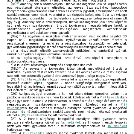
az eljárásrendben foglaltaknak megfelelően az egyetem folytatja le.
37
(18)
Amennyiben a szakorvosjelölt, illetve szakfogorvos-jelölt a képzés során
egy részvizsgát sikeresen teljesített, az egyes részvizsgákhoz kapcsolódó
kompetenciák gyakorlására csak abban az esetben jogosult, amennyiben az adott
szakképzésben vesz részt, valamint a szakképzés befejezése és a szakvizsga
letétele közötti időszakban, de legfeljebb a szakképzése befejezésétől számított
egy évig. Amennyiben a szakorvosjelölt, illetve szakfogorvos-jelölt szakképzése
szünetel, vagy szakképzésre irányuló jogviszonya megszüntetésre kerül, a
szakképzéshez kapcsolódó részvizsgákon megszerzett kompetenciák
gyakorlására a továbbiakban nem jogosult.
38
(18a)
Az egyetem a működési nyilvántartásban való rögzítés céljából 30
napon belül megküldi a működési nyilvántartást vezető szerv részére a
részvizsgát sikeresen teljesítő és a részvizsgához kapcsolódó kompetenciák
gyakorlására jogosultságot szerző szakorvosjelölt részvizsgájával kapcsolatban
a)
a részvizsgát teljesítő szakorvosjelölt működési nyilvántartási számát,
ennek hiányában alapnyilvántartási számát,
b)
az egészségügyi felsőfokú szakirányú szakképzést, amelyben a
szakorvosjelölt részt vesz,
c)
a teljesített részvizsga szintjét és a teljesítés dátumát.
39
(18b)
Az egyetem a jogvesztés időpontjának megjelölésével értesíti a
működési nyilvántartást vezető szervet, ha a szakorvosjelöltnek a részvizsgával
szerzett, kompetenciák gyakorlására vonatkozó jogosultsága megszűnt.
(19)
A
(20) bekezdés
ben foglalt kivétellel a szakorvosi alap szakképesítések
kötelező elemét képezi legalább 2 hónap sürgősségi betegellátó osztályon,
legalább 1 hónap intenzív terápiás osztályon töltött gyakorlat, valamint legalább 2
hét időtartamú mentő gyakorlat.
(20)
Az igazságügyi orvostan, a klinikai laboratóriumi genetika, valamint a
patológia szakképesítéseknek nem képezik kötelező elemét a
(19) bekezdés
ben
foglalt gyakorlati elemek. A háziorvostan, a szemészet és a megelőző orvostan és
népegészségtan szakképzésnek nem képezi kötelező elemét a
(19)
bekezdés
ben foglalt intenzív terápiás osztályon töltött gyakorlat. A megelőző
orvostan és népegészségtan szakképzésnek nem képezi kötelező gyakorlati
elemét a
(19) bekezdés
ben foglalt mentő gyakorlat.
(21)
A 2 hónap sürgősségi betegellátó osztályon töltött gyakorlat során
megszerezhető kompetenciákat az
1a. melléklet
, az 1 hónap intenzív terápiás
osztályon töltött gyakorlat során elsajátítható kompetenciákat az
1b. melléklet
határozza meg.
(22)
A
(19) bekezdés
szerinti mentő gyakorlat letétele alól mentesül az a