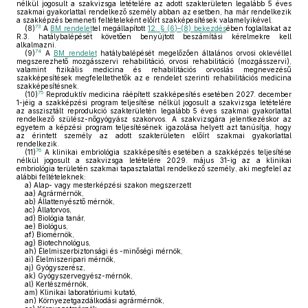
nélkül jogosult a szakvizsga letételére az adott szakterületen legalább 5 éves
szakmai gyakorlattal rendelkező személy abban az esetben, ha már rendelkezik
a szakképzés bemeneti feltételeként előírt szakképesítések valamelyikével.
73
(8)
A
BM rendelet
tel megállapított
12. § (6)–(8) bekezdés
ében foglaltakat az
R.3. hatálybalépését követően benyújtott beszámítási kérelmekre kell
alkalmazni.
74
(9)
A
BM rendelet
hatálybalépését megelőzően általános orvosi oklevéllel
megszerezhető mozgásszervi rehabilitáció, orvosi rehabilitáció (mozgásszervi),
valamint fizikális medicina és rehabilitációs orvoslás megnevezésű
szakképesítések megfeleltethetők az e rendelet szerinti rehabilitációs medicina
szakképesítésnek.
75
(10)
Reproduktív medicina ráépített szakképesítés esetében 2027. december
1-jéig a szakképzési program teljesítése nélkül jogosult a szakvizsga letételére
az asszisztált reprodukció szakterületén legalább 5 éves szakmai gyakorlattal
rendelkező szülész-nőgyógyász szakorvos. A szakvizsgára jelentkezéskor az
egyetem a képzési program teljesítésének igazolása helyett azt tanúsítja, hogy
az érintett személy az adott szakterületen előírt szakmai gyakorlattal
rendelkezik.
76
(11)
A klinikai embriológia szakképesítés esetében a szakképzés teljesítése
nélkül jogosult a szakvizsga letételére 2029. május 31-ig az a klinikai
embriológia területén szakmai tapasztalattal rendelkező személy, aki megfelel az
alábbi feltételeknek:
a)
Alap- vagy mesterképzési szakon megszerzett
aa)
Agrármérnök,
ab)
Állattenyésztő mérnök,
ac)
Állatorvos,
ad)
Biológia tanár,
ae)
Biológus,
af)
Biomérnök,
ag)
Biotechnológus,
ah)
Élelmiszerbiztonsági és -minőségi mérnök,
ai)
Élelmiszeripari mérnök,
aj)
Gyógyszerész,
ak)
Gyógyszervegyész-mérnök,
al)
Kertészmérnök,
am)
Klinikai laboratóriumi kutató,
an)
Környezetgazdálkodási agrármérnök,