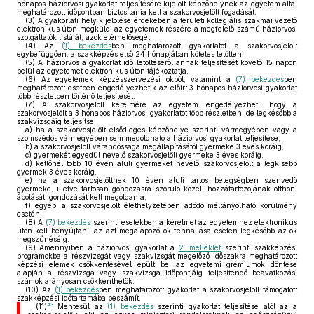
hónapos háziorvosi gyakorlat teljesítésére kijelölt képzőhelynek az egyetem által
meghatározott időpontban biztosítania kell a szakorvosjelölt fogadását.
(3)
A gyakorlati hely kijelölése érdekében a területi kollegiális szakmai vezető
elektronikus úton megküldi az egyetemek részére a megfelelő számú háziorvosi
szolgáltatók listáját, azok elérhetőségét.
(4)
Az
(1) bekezdés
ben meghatározott gyakorlatot a szakorvosjelölt
egybefüggően, a szakképzés első 24 hónapjában köteles letölteni.
(5)
A háziorvos a gyakorlat idő letöltéséről annak teljesítését követő 15 napon
belül az egyetemet elektronikus úton tájékoztatja.
(6)
Az egyetemek képzésszervezési okból, valamint a
(7) bekezdés
ben
meghatározott esetben engedélyezhetik az előírt 3 hónapos háziorvosi gyakorlat
több részletben történő teljesítését.
(7)
A szakorvosjelölt kérelmére az egyetem engedélyezheti, hogy a
szakorvosjelölt a 3 hónapos háziorvosi gyakorlatot több részletben, de legkésőbb a
szakvizsgáig teljesítse,
a)
ha a szakorvosjelölt elsődleges képzőhelye szerinti vármegyében vagy a
szomszédos vármegyében sem megoldható a háziorvosi gyakorlat teljesítése,
b)
a szakorvosjelölt várandóssága megállapításától gyermeke 3 éves koráig,
c)
gyermekét egyedül nevelő szakorvosjelölt gyermeke 3 éves koráig,
d)
kettőnél több 10 éven aluli gyermeket nevelő szakorvosjelölt a legkisebb
gyermek 3 éves koráig,
e)
ha a szakorvosjelöltnek 10 éven aluli tartós betegségben szenvedő
gyermeke, illetve tartósan gondozásra szoruló közeli hozzátartozójának otthoni
ápolását, gondozását kell megoldania,
f)
egyéb, a szakorvosjelölt élethelyzetében adódó méltányolható körülmény
esetén.
(8)
A
(7) bekezdés
szerinti esetekben a kérelmet az egyetemhez elektronikus
úton kell benyújtani, az azt megalapozó ok fennállása esetén legkésőbb az ok
megszűnéséig.
(9)
Amennyiben a háziorvosi gyakorlat a
2. melléklet
szerinti szakképzési
programokba a részvizsgát vagy szakvizsgát megelőző időszakra meghatározott
képzési elemek csökkentésével épült be, az egyetemi grémiumok döntése
alapján a részvizsga vagy szakvizsga időpontjáig teljesítendő beavatkozási
számok arányosan csökkenthetők.
(10)
Az
(1) bekezdés
ben meghatározott gyakorlat a szakorvosjelölt támogatott
szakképzési időtartamába beszámít.
43
(11)
Mentesül az
(1) bekezdés
szerinti gyakorlat teljesítése alól az a