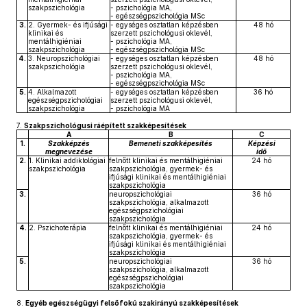
szakpszichológia
- pszichológia MA,
- egészségpszichológia MSc
3.
2. Gyermek- és ifjúsági
- egységes osztatlan képzésben
48 hó
klinikai és
szerzett pszichológusi oklevél,
mentálhigiéniai
- pszichológia MA,
szakpszichológia
- egészségpszichológia MSc
4.
3. Neuropszichológiai
- egységes osztatlan képzésben
48 hó
szakpszichológia
szerzett pszichológusi oklevél,
- pszichológia MA,
- egészségpszichológia MSc
5.
4. Alkalmazott
- egységes osztatlan képzésben
36 hó
egészségpszichológiai
szerzett pszichológusi oklevél,
szakpszichológia
- pszichológia MA
7.
Szakpszichológusi ráépített szakképesítések
A
B
C
1.
Szakképzés
Bemeneti szakképesítés
Képzési
megnevezése
idő
2.
1. Klinikai addiktológiai
felnőtt klinikai és mentálhigiéniai
24 hó
szakpszichológia
szakpszichológia, gyermek- és
ifjúsági klinikai és mentálhigiéniai
szakpszichológia
3.
neuropszichológiai
36 hó
szakpszichológia, alkalmazott
egészségpszichológiai
szakpszichológia
4.
2. Pszichoterápia
felnőtt klinikai és mentálhigiéniai
24 hó
szakpszichológia, gyermek- és
ifjúsági klinikai és mentálhigiéniai
szakpszichológia
5.
neuropszichológiai
36 hó
szakpszichológia, alkalmazott
egészségpszichológiai
szakpszichológia
8.
Egyéb egészségügyi felsőfokú szakirányú szakképesítések