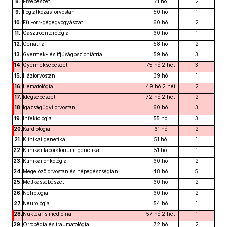
8.
Érsebészet
71 hó
2
9.
Foglalkozás-orvostan
50 hó
1
10.
Fül-orr-gégegyógyászat
60 hó
2
11.
Gasztroenterológia
60 hó
1
12.
Geriátria
58 hó
2
13.
Gyermek- és ifjúságpszichiátria
59 hó
3
14.
Gyermeksebészet
75 hó 2 hét
3
15.
Háziorvostan
39 hó
1
16.
Hematológia
49 hó 2 hét
2
17.
Idegsebészet
72 hó 2 hét
2
18.
Igazságügyi orvostan
60 hó
3
19.
Infektológia
55 hó
3
20.
Kardiológia
61 hó
2
21.
Klinikai genetika
51 hó
1
22.
Klinikai laboratóriumi genetika
51 hó
1
23.
Klinikai onkológia
60 hó
2
24.
Megelőző orvostan és népegészségtan
48 hó
5
25.
Mellkassebészet
60 hó
2
26.
Nefrológia
60 hó
2
27.
Neurológia
54 hó
1
28.
Nukleáris medicina
57 hó 2 hét
1
29.
Ortopédia és traumatológia
72 hó
2