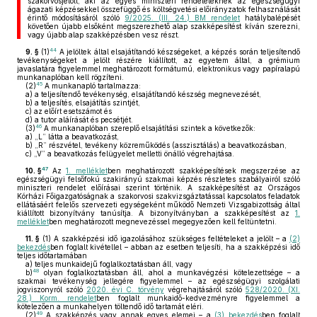
szakorvosjelölt, aki az egyes miniszteri rendeleteknek az egészségügyi
ágazati képzésekkel összefüggő és költségvetési előirányzatok felhasználását
érintő módosításáról szóló
9/2025. (III. 24.) BM rendelet
hatálybalépését
követően újabb elsőként megszerezhető alap szakképesítést kíván szerezni,
vagy újabb alap szakképzésben vesz részt.
44
9. §
(1)
A jelöltek által elsajátítandó készségeket, a képzés során teljesítendő
tevékenységeket a jelölt részére kiállított, az egyetem által, a grémium
javaslatára figyelemmel meghatározott formátumú, elektronikus vagy papíralapú
munkanaplóban kell rögzíteni.
45
(2)
A munkanapló tartalmazza:
a)
a teljesítendő tevékenység, elsajátítandó készség megnevezését,
b)
a teljesítés, elsajátítás szintjét,
c)
az előírt esetszámot és
d)
a tutor aláírását és pecsétjét.
46
(3)
A munkanaplóban szereplő elsajátítási szintek a következők:
a)
„L” látta a beavatkozást,
b)
„R” részvétel, tevékeny közreműködés (asszisztálás) a beavatkozásban,
c)
„V” a beavatkozás felügyelet melletti önálló végrehajtása.
47
10. §
Az
1. melléklet
ben meghatározott szakképesítések megszerzése az
egészségügyi felsőfokú szakirányú szakmai képzés részletes szabályairól szóló
miniszteri rendelet előírásai szerint történik. A szakképesítést az Országos
Kórházi Főigazgatóságnak a szakorvosi szakvizsgáztatással kapcsolatos feladatok
ellátásáért felelős szervezeti egységeként működő Nemzeti Vizsgabizottság által
kiállított bizonyítvány tanúsítja. A bizonyítványban a szakképesítést az
1.
melléklet
ben meghatározott megnevezéssel megegyezően kell feltüntetni.
11. §
(1)
A szakképzési idő igazolásához szükséges feltételeket a jelölt – a
(2)
bekezdés
ben foglalt kivétellel – abban az esetben teljesíti, ha a szakképzési idő
teljes időtartamában
a)
teljes munkaidejű foglalkoztatásban áll, vagy
48
b)
olyan foglalkoztatásban áll, ahol a munkavégzési kötelezettsége – a
szakmai tevékenység jellegére figyelemmel – az egészségügyi szolgálati
jogviszonyról szóló
2020. évi C. törvény
végrehajtásáról szóló
528/2020. (XI.
28.) Korm. rendelet
ben foglalt munkaidő-kedvezményre figyelemmel a
kötelezően a munkahelyen töltendő idő tartamát eléri.
49
(2)
A szakképzés vagy annak egyes elemei – a
(3) bekezdés
ben foglalt