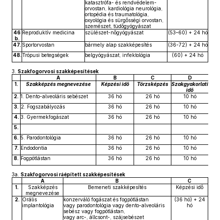
katasztrófa- és rendvédelem-
orvostan, kardiológia neurológia,
ortopédia és traumatológia,
oxyológia és sürgősségi orvostan,
szemészet, tüdőgyógyászat
46
Reproduktív medicina
szülészet-nőgyógyászat
(53–60) + 24 hó
b.
47.
Sportorvostan
bármely alap szakképesítés
(36-72) + 24 hó
48.
Trópusi betegségek
belgyógyászat, infektológia
(60) + 24 hó
3.
Szakfogorvosi szakképesítések
A
B
C
D
1.
Szakképzés megnevezése
Képzési idő
Törzsképzés
Szakgyakorlati
idő
2.
1. Dento-alveoláris sebészet
36 hó
26 hó
10 hó
3.
2. Fogszabályozás
36 hó
26 hó
10 hó
4.
3. Gyermekfogászat
36 hó
26 hó
10 hó
5.
6.
5. Parodontológia
36 hó
26 hó
10 hó
7.
Endodontia
36 hó
26 hó
10 hó
8.
Fogpótlástan
36 hó
26 hó
10 hó
3a.
Szakfogorvosi ráépített szakképesítések
A
B
C
1.
Szakképzés
Bemeneti szakképesítés
Képzési idő
megnevezése
2.
Orális
konzerváló fogászat és fogpótlástan
(36 hó) + 24
implantológia
vagy parodontológia vagy dento-alveoláris
hó
sebész vagy fogpótlástan,
vagy arc-, állcsont-, szájsebészet