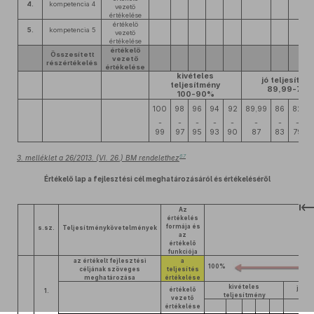
4.
kompetencia 4
vezető
értékelése
értékelő
5.
kompetencia 5
vezető
értékelése
értékelő
Összesített
vezető
részértékelés
értékelése
kivételes
jó teljesítmé
teljesítmény
89,99-70
100-90%
100
98
96
94
92
89,99
86
82
-
-
-
-
-
-
-
-
99
97
95
93
90
87
83
79
67
3. melléklet a 26/2013. (VI. 26.) BM rendelethez
Értékelő lap a fejlesztési cél meghatározásáról és értékeléséről
Az
értékelés
formája és
s.sz.
Teljesítménykövetelmények
az
értékelő
funkciója
az értékelt fejlesztési
a
100%
céljának szöveges
teljesítés
meghatározása
értékelése
kivételes
jó te
értékelő
1.
teljesítmény
vezető
értékelése