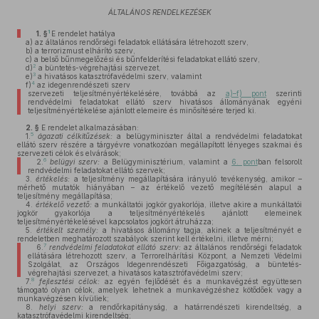
ÁLTALÁNOS RENDELKEZÉSEK
1
1. §
E rendelet hatálya
a)
az általános rendőrségi feladatok ellátására létrehozott szerv,
b)
a terrorizmust elhárító szerv,
c)
a belső bűnmegelőzési és bűnfelderítési feladatokat ellátó szerv,
2
d)
a büntetés-végrehajtási szervezet,
3
e)
a hivatásos katasztrófavédelmi szerv, valamint
4
f)
az idegenrendészeti szerv
szervezeti teljesítményértékelésére, továbbá az
a)–f) pont
szerinti
rendvédelmi feladatokat ellátó szerv hivatásos állományának egyéni
teljesítményértékelése ajánlott elemeire és minősítésére terjed ki.
2. §
E rendelet alkalmazásában:
5
1.
ágazati célkitűzések:
a belügyminiszter által a rendvédelmi feladatokat
ellátó szerv részére a tárgyévre vonatkozóan megállapított lényeges szakmai és
szervezeti célok és elvárások;
6
2.
belügyi szerv:
a Belügyminisztérium, valamint a
6. pont
ban felsorolt
rendvédelmi feladatokat ellátó szervek;
3.
értékelés:
a teljesítmény megállapítására irányuló tevékenység, amikor –
mérhető mutatók hiányában – az értékelő vezető megítélésén alapul a
teljesítmény megállapítása;
4.
értékelő vezető:
a munkáltatói jogkör gyakorlója, illetve akire a munkáltatói
jogkör gyakorlója a teljesítményértékelés ajánlott elemeinek
teljesítményértékelésével kapcsolatos jogkört átruházza;
5.
értékelt személy:
a hivatásos állomány tagja, akinek a teljesítményét e
rendeletben meghatározott szabályok szerint kell értékelni, illetve mérni;
7
6.
rendvédelmi feladatokat ellátó szerv:
az általános rendőrségi feladatok
ellátására létrehozott szerv, a Terrorelhárítási Központ, a Nemzeti Védelmi
Szolgálat, az Országos Idegenrendészeti Főigazgatóság, a büntetés-
végrehajtási szervezet, a hivatásos katasztrófavédelmi szerv;
8
7.
fejlesztési célok:
az egyén fejlődését és a munkavégzést együttesen
támogató olyan célok, amelyek lehetnek a munkavégzéshez kötődőek vagy a
munkavégzésen kívüliek;
8.
helyi szerv:
a rendőrkapitányság, a határrendészeti kirendeltség, a
katasztrófavédelmi kirendeltség;