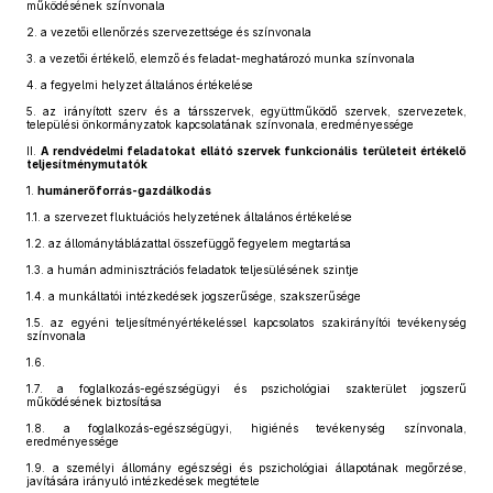
működésének színvonala
2.
a vezetői ellenőrzés szervezettsége és színvonala
3.
a vezetői értékelő, elemző és feladat-meghatározó munka színvonala
4.
a fegyelmi helyzet általános értékelése
5.
az irányított szerv és a társszervek, együttműködő szervek, szervezetek,
települési önkormányzatok kapcsolatának színvonala, eredményessége
II.
A rendvédelmi feladatokat ellátó szervek funkcionális területeit értékelő
teljesítménymutatók
1.
humánerőforrás-gazdálkodás
1.1.
a szervezet fluktuációs helyzetének általános értékelése
1.2.
az állománytáblázattal összefüggő fegyelem megtartása
1.3.
a humán adminisztrációs feladatok teljesülésének szintje
1.4.
a munkáltatói intézkedések jogszerűsége, szakszerűsége
1.5.
az egyéni teljesítményértékeléssel kapcsolatos szakirányítói tevékenység
színvonala
1.6.
1.7.
a foglalkozás-egészségügyi és pszichológiai szakterület jogszerű
működésének biztosítása
1.8.
a foglalkozás-egészségügyi, higiénés tevékenység színvonala,
eredményessége
1.9.
a személyi állomány egészségi és pszichológiai állapotának megőrzése,
javítására irányuló intézkedések megtétele