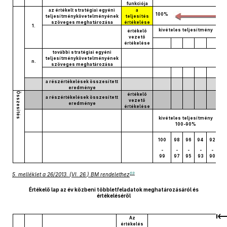
funkciója
az értékelt stratégiai egyéni
a
100%
teljesítménykövetelményének
teljesítés
szöveges meghatározása
értékelése
1.
kivételes teljesítmény
értékelő
vezető
értékelése
további stratégiai egyéni
teljesítménykövetelményének
n.
szöveges meghatározása
a részértékelések összesített
eredménye
Összesítés
értékelő
a részértékelések összesített
vezető
eredménye
értékelése
kivételes teljesítmény
100-90%
100
98
96
94
92
89
-
-
-
-
-
99
97
95
93
90
69
5. melléklet a 26/2013. (VI. 26.) BM rendelethez
Értékelő lap az év közbeni többletfeladatok meghatározásáról és
értékeléséről
Az
értékelés