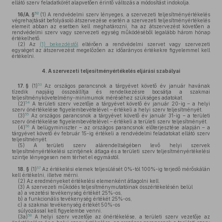
ellátó szerv feladatkörét alapvetően érintő változás a módosítást indokolja.
52
16/A. §
(1)
A rendvédelmi szerv lényeges, a szervezeti teljesítményértékelés
végrehajtását befolyásoló átszervezése esetén a szervezeti teljesítményértékelés
elemeit abban az esetben kell meghatározni, ha az átszervezést követően a
rendvédelmi szerv vagy szervezeti egység működéséből legalább három hónap
értékelhető.
(2)
Az
(1) bekezdéstől
eltérően a rendvédelmi szervet vagy szervezeti
egységet az átszervezést megelőzően az időarányos értékekre figyelemmel kell
értékelni.
4.
A szervezeti teljesítményértékelés eljárási szabályai
53
17. §
(1)
Az országos parancsnok a tárgyévet követő év január havának
tízedik napjáig összeállítja és rendelkezésre bocsátja a szakmai
teljesítménykövetelmény-minimumok méréséhez szükséges adatokat.
54
(2)
A területi szerv vezetője a tárgyévet követő év január 20-ig – a helyi
szerv önértékelése figyelembevételével – értékeli a helyi szerv teljesítményét.
55
(3)
Az országos parancsnok a tárgyévet követő év január 31-ig – a területi
szerv önértékelése figyelembevételével – értékeli a területi szerv teljesítményét.
56
(4)
A belügyminiszter – az országos parancsnok előterjesztése alapján – a
tárgyévet követő év február 15-ig értékeli a rendvédelmi feladatokat ellátó szerv
teljesítményét.
(5)
A területi szerv alárendeltségében levő helyi szervek
teljesítményértékelési szintjének átlaga és a területi szerv teljesítményértékelési
szintje lényegesen nem térhet el egymástól.
57
18. §
(1)
Az értékelési elemek teljesülését 0%-tól 100%-ig terjedő mérőskálán
kell értékelni, illetve mérni.
(2)
Az eredményeket értékelési elemenként átlagolni kell.
(3)
A szervezeti működés teljesítménymutatóinak összértékelésén belül
a)
a vezetési tevékenység értékét 25%-os,
b)
a funkcionális tevékenység értékét 25%-os,
c)
a szakmai tevékenység értékét 50%-os
súlyozással kell figyelembe venni.
58
(3a)
A helyi szerv vezetője az önértékelése, a területi szerv vezetője az