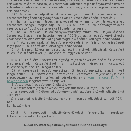
önértékelése és a helyi szerv értékelése, az országos parancsnok a területi szerv
értékelése során mindazon, a szervezeti működés teljesítménymutatóit köteles
értékelni, amelyek az adott rendvédelmi szerv vagy szervezeti egység esetében
értelmezhetőek.
59
(4)
A szakmai teljesítménykövetelmény-minimumok teljesüléséhez az
összesített átlagának függvényében az alábbi százalékos érték kapcsolódik:
a)
ha a szakmai teljesítménykövetelmény-minimumok teljesülésének
összesített átlaga meghaladja a 100%-ot, azt a teljesítményértékelés
szempontjából 100%-os értéken kell figyelembe venni;
b)
ha a szakmai teljesítménykövetelmény-minimumok teljesülésének
összesített átlaga nem haladja meg a 100%-ot, azt a teljesítményértékelés
szempontjából az összesített átlagnak megfelelő értéken kell figyelembe venni.
60
(4a)
Az egyes szakmai teljesítménykövetelmény-minimumok teljesülését
legfeljebb 110%-os értékben lehet figyelembe venni.
(5)
A kiemelt követelményeket az elvárt értékek átlagának összesített
teljesülése számításakor 1,5-szeresen kell figyelembe venni.
19. §
(1)
Az értékelt szervezeti egység teljesítményét az értékelési elemek
eredményeinek összesítésével, a százalékos értékhez kapcsolódó
teljesítményszinttel kell megállapítani.
(2)
A szervezeti teljesítményszintet öt teljesítményszint alapján kell
megállapítani. A százalékos értékekhez kapcsolódó teljesítményszintek
megegyeznek az egyéni teljesítményértékelésnek a
Korm. rendelet 11. § (4)
bekezdésében
meghatározott szintjeivel.
(3)
A szervezeti teljesítmény értékelésekor
a)
a szervezeti teljesítménycélok megvalósulásának szintjét 30%-ban,
b)
a szervezeti működés teljesítménymutatói alapján értékelt teljesítményt
30%-ban,
c)
a szakmai teljesítménykövetelmény-minimumok teljesülési szintjét 40%-
ban
kell beszámítani.
20. §
A szervezeti teljesítményértékelést informatikai rendszer
felhasználásával kell végrehajtani.
5.
A szervezeti teljesítményértékelés különös szabályai