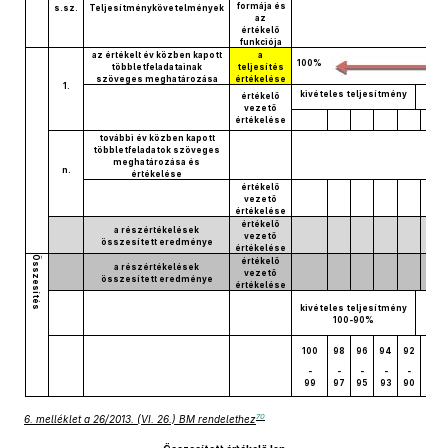
formája és
s.sz.
Teljesítménykövetelmények
az
értékelő
funkciója
az értékelt év közben kapott
a
100%
többletfeladatainak
teljesítés
szöveges meghatározása
értékelése
1.
kivételes teljesítmény
értékelő
vezető
értékelése
további év közben kapott
többletfeladatok szöveges
meghatározása és
n.
értékelése
értékelő
vezető
értékelése
értékelő
a részértékelések
vezető
összesített eredménye
értékelése
Összesítés
értékelő
a részértékelések
vezető
összesített eredménye
értékelése
kivételes teljesítmény
100-90%
100
98
96
94
92
89,9
-
-
-
-
-
-
99
97
95
93
90
87
70
6. melléklet a 26/2013. (VI. 26.) BM rendelethez