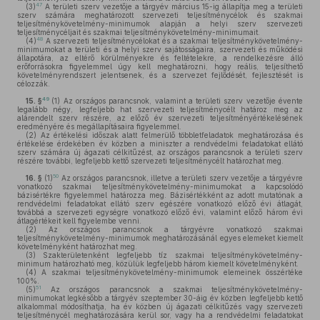
47
(3)
A területi szerv vezetője a tárgyév március 15-ig állapítja meg a területi
szerv számára meghatározott szervezeti teljesítménycélok és szakmai
teljesítménykövetelmény-minimumok alapján a helyi szerv szervezeti
teljesítménycéljait és szakmai teljesítménykövetelmény-minimumait.
48
(4)
A szervezeti teljesítménycélokat és a szakmai teljesítménykövetelmény-
minimumokat a területi és a helyi szerv sajátosságaira, szervezeti és működési
állapotára, az eltérő körülményekre és feltételekre, a rendelkezésre álló
erőforrásokra figyelemmel úgy kell meghatározni, hogy reális, teljesíthető
követelményrendszert jelentsenek, és a szervezet fejlődését, fejlesztését is
célozzák.
49
15. §
(1)
Az országos parancsnok, valamint a területi szerv vezetője évente
legalább négy, legfeljebb hat szervezeti teljesítménycélt határoz meg az
alárendelt szerv részére, az előző év szervezeti teljesítményértékelésének
eredményére és megállapításaira figyelemmel.
(2)
Az értékelési időszak alatt felmerülő többletfeladatok meghatározása és
értékelése érdekében év közben a miniszter a rendvédelmi feladatokat ellátó
szerv számára új ágazati célkitűzést, az országos parancsnok a területi szerv
részére további, legfeljebb kettő szervezeti teljesítménycélt határozhat meg.
50
16. §
(1)
Az országos parancsnok, illetve a területi szerv vezetője a tárgyévre
vonatkozó szakmai teljesítménykövetelmény-minimumokat a kapcsolódó
bázisértékre figyelemmel határozza meg. Bázisértékként az adott mutatónak a
rendvédelmi feladatokat ellátó szerv egészére vonatkozó előző évi átlagát,
továbbá a szervezeti egységre vonatkozó előző évi, valamint előző három évi
átlagértékeit kell figyelembe venni.
(2)
Az országos parancsnok a tárgyévre vonatkozó szakmai
teljesítménykövetelmény-minimumok meghatározásánál egyes elemeket kiemelt
követelményként határozhat meg.
(3)
Szakterületenként legfeljebb tíz szakmai teljesítménykövetelmény-
minimum határozható meg, közülük legfeljebb három kiemelt követelményként.
(4)
A szakmai teljesítménykövetelmény-minimumok elemeinek összértéke
100%.
51
(5)
Az országos parancsnok a szakmai teljesítménykövetelmény-
minimumokat legkésőbb a tárgyév szeptember 30-áig év közben legfeljebb kettő
alkalommal módosíthatja, ha év közben új ágazati célkitűzés vagy szervezeti
teljesítménycél meghatározására kerül sor, vagy ha a rendvédelmi feladatokat