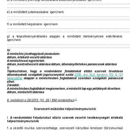
.............................................................................................................................................
.............................................................................................................................................
e)
a minősített jutalmazására: igen/nem
.............................................................................................................................................
.............................................................................................................................................
f)
a minősített képzésére: igen/nem
.............................................................................................................................................
.............................................................................................................................................
g)
a teljesítményértékelés alapján a minősített illetményének eltérítésére:
igen/nem
.............................................................................................................................................
.............................................................................................................................................
IV.
A minősítés jóváhagyását javasolom:
dátum, értékelő vezető aláírása
A minősítéssel egyetértek:
dátum, kontrollvezető aláírása dátum, állományilletékes parancsnok aláírása
V.
Tájékoztatom, hogy a rendvédelmi feladatokat ellátó szervek hivatásos
állományának szolgálati jogviszonyáról szóló
2015. évi XLII. törvény 113. § (2)
bekezdése
alapján a minősítésben foglaltakkal szemben szolgálati panasszal
élhet.
Záradék:
A minősítésben foglaltakat megismertem, a minősítő lap egy példányát átvettem.
dátum, minősített aláírása
72
8. melléklet a 26/2013. (VI. 26.) BM rendelethez
Szervezeti működés teljesítménymutatói
I.
A rendvédelmi feladatokat ellátó szervek vezetői tevékenységét értékelő
teljesítménymutatók
1.
a vezetői munka szervezettsége, szervezeti irányítási rendszer (törzsmunka)