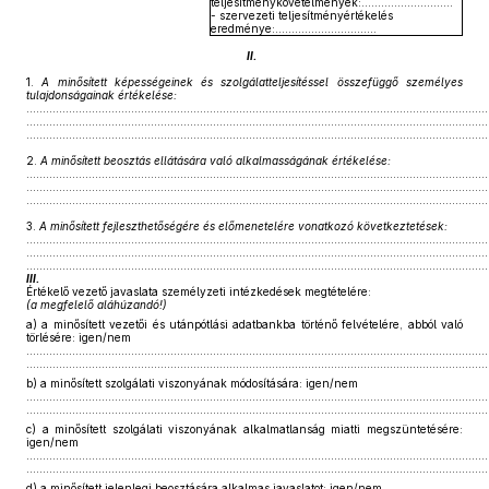
teljesítménykövetelmények:............................
- szervezeti teljesítményértékelés
eredménye:...............................
II.
1.
A minősített képességeinek és szolgálatteljesítéssel összefüggő személyes
tulajdonságainak értékelése:
.............................................................................................................................................
.............................................................................................................................................
.............................................................................................................................................
2.
A minősített beosztás ellátására való alkalmasságának értékelése:
.............................................................................................................................................
.............................................................................................................................................
.............................................................................................................................................
3.
A minősített fejleszthetőségére és előmenetelére vonatkozó következtetések:
.............................................................................................................................................
.............................................................................................................................................
.............................................................................................................................................
III.
Értékelő vezető javaslata személyzeti intézkedések megtételére:
(a megfelelő aláhúzandó!)
a)
a minősített vezetői és utánpótlási adatbankba történő felvételére, abból való
törlésére: igen/nem
.............................................................................................................................................
.............................................................................................................................................
b)
a minősített szolgálati viszonyának módosítására: igen/nem
.............................................................................................................................................
.............................................................................................................................................
c)
a minősített szolgálati viszonyának alkalmatlanság miatti megszüntetésére:
igen/nem
.............................................................................................................................................
.............................................................................................................................................
d)
a minősített jelenlegi beosztására alkalmas javaslatot: igen/nem