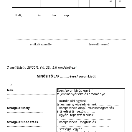
99
97
95
Kelt, ................ év ........... hó ....... nap
...........................................................
...........................................................
értékelt személy
értékelő vezető
71
7. melléklet a 26/2013. (VI. 26.) BM rendelethez
MINŐSÍTŐ LAP .......... évre / soron kívül
I.
Név:
Éves /soron kívüli egyéni
........................................................
teljesítményértékelés eredménye: ...........
....
- munkaköri egyéni
teljesítménykövetelmények: .........................
Szolgálati hely:
- kompetencia alapú munkamagatartás
.........................................
értékelési tényezők: .........
- egyéni fejlesztési célok:
.............................................................
Szolgálati
beosztás:
- kompetencia- megfelelés:
.......................................
...........................................................
- stratégiai egyéni