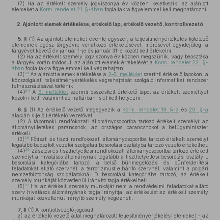
(7)
Ha az értékelt személy jogviszonya év közben keletkezik, az ajánlott
elemeket a
Korm. rendelet 21. §-ában
foglaltakra figyelemmel kell meghatározni.
2.
Ajánlott elemek értékelése, értékelő lap, értékelő vezető, kontrollvezető
5. §
(1)
Az ajánlott elemeket évente egyszer, a teljesítményértékelés kötelező
elemeinek egész tárgyévre vonatkozó értékelésével, mérésével egyidejűleg, a
tárgyévet követő év január 1-je és január 31-e között kell értékelni.
(2)
Ha az értékelt személy jogviszonya év közben megszűnik, vagy beosztása
a tárgyév során módosul, az ajánlott elemek értékelését a
Korm. rendelet 22. §-
ában
foglaltakra figyelemmel kell végrehajtani.
23
(3)
Az ajánlott elemek értékelése a
2–5. melléklet
szerinti értékelő lapokon, a
közszolgálati teljesítményértékelés végrehajtását szolgáló informatikai rendszer
felhasználásával történik.
24
(4)
A
6. melléklet
szerinti összesített értékelő lapot az értékelt személlyel
közölni kell, valamint az irattárban is el kell helyezni.
6. §
(1)
Az értékelő vezető megegyezik a
Korm. rendelet 19. §-a
és
20. §-a
alapján kijelölt értékelő vezetővel.
(2)
A tábornoki rendfokozati állománycsoportba tartozó értékelt személyt az
állományilletékes parancsnok, az országos parancsnokot a belügyminiszter
értékeli.
25
(3)
Főtiszti és tiszti rendfokozati állománycsoportba tartozó értékelt személyt
legalább beosztott vezetői szolgálati besorolási osztályba tartozó vezető értékelhet.
26
(4)
Zászlósi és tiszthelyettesi rendfokozati állománycsoportba tartozó értékelt
személyt a hivatásos állománynak legalább a tiszthelyettesi besorolási osztály E
besorolási kategóriába tartozó, a belső bűnmegelőzési és bűnfelderítési
feladatokat ellátó szervnél, a terrorizmust elhárító szervnél, valamint a polgári
nemzetbiztonság szolgálatoknál D besorolási kategóriába tartozó, az értékelt
személy munkáját közvetlenül irányító tagja értékelheti.
27
(5)
Ha az értékelt személy munkáját nem a rendvédelmi feladatokat ellátó
szerv hivatásos állományának tagja irányítja, az értékelést az értékelt személy
munkáját közvetlenül irányító személy végezheti.
7. §
(1)
A kontrollvezető jogosult
a)
az értékelő vezető által meghatározott teljesítményértékelési elemeket – az