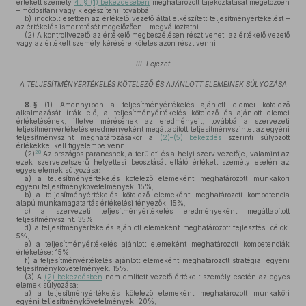
értékelt személy
4. § (1) bekezdésében
meghatározott tájékoztatását megelőzően
– módosítani vagy kiegészíteni, továbbá
b)
indokolt esetben az értékelő vezető által elkészített teljesítményértékelést –
az értékelés ismertetését megelőzően – megváltoztatni.
(2)
A kontrollvezető az értékelő megbeszélésen részt vehet, az értékelő vezető
vagy az értékelt személy kérésére köteles azon részt venni.
III. Fejezet
A TELJESÍTMÉNYÉRTÉKELÉS KÖTELEZŐ ÉS AJÁNLOTT ELEMEINEK SÚLYOZÁSA
8. §
(1)
Amennyiben a teljesítményértékelés ajánlott elemei kötelező
alkalmazását írták elő, a teljesítményértékelés kötelező és ajánlott elemei
értékelésének, illetve mérésének az eredményeit, továbbá a szervezeti
teljesítményértékelés eredményeként megállapított teljesítményszintet az egyéni
teljesítményszint meghatározásakor a
(2)–(5) bekezdés
szerinti súlyozott
értékekkel kell figyelembe venni.
28
(2)
Az országos parancsnok, a területi és a helyi szerv vezetője, valamint az
ezek szervezetszerű helyettesi beosztását ellátó értékelt személy esetén az
egyes elemek súlyozása:
a)
a teljesítményértékelés kötelező elemeként meghatározott munkaköri
egyéni teljesítménykövetelmények: 15%,
b)
a teljesítményértékelés kötelező elemeként meghatározott kompetencia
alapú munkamagatartás értékelési tényezők: 15%,
c)
a szervezeti teljesítményértékelés eredményeként megállapított
teljesítményszint: 35%,
d)
a teljesítményértékelés ajánlott elemeként meghatározott fejlesztési célok:
5%,
e)
a teljesítményértékelés ajánlott elemeként meghatározott kompetenciák
értékelése: 15%,
f)
a teljesítményértékelés ajánlott elemeként meghatározott stratégiai egyéni
teljesítménykövetelmények: 15%.
(3)
A
(2) bekezdésben
nem említett vezető értékelt személy esetén az egyes
elemek súlyozása:
a)
a teljesítményértékelés kötelező elemeként meghatározott munkaköri
egyéni teljesítménykövetelmények: 20%,