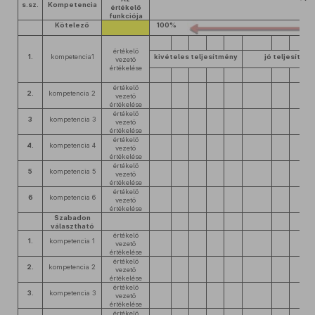
s.sz.
Kompetencia
értékelő
funkciója
Kötelező
100%
értékelő
1.
kompetencia1
kivételes teljesítmény
jó teljesítmé
vezető
értékelése
értékelő
2.
kompetencia 2
vezető
értékelése
értékelő
3
kompetencia 3
vezető
értékelése
értékelő
4.
kompetencia 4
vezető
értékelése
értékelő
5
kompetencia 5
vezető
értékelése
értékelő
6
kompetencia 6
vezető
értékelése
Szabadon
választható
értékelő
1.
kompetencia 1
vezető
értékelése
értékelő
2.
kompetencia 2
vezető
értékelése
értékelő
3.
kompetencia 3
vezető
értékelése
értékelő