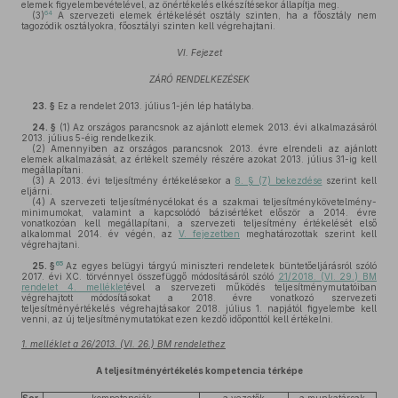
elemek figyelembevételével, az önértékelés elkészítésekor állapítja meg.
64
(3)
A szervezeti elemek értékelését osztály szinten, ha a főosztály nem
tagozódik osztályokra, főosztályi szinten kell végrehajtani.
VI. Fejezet
ZÁRÓ RENDELKEZÉSEK
23. §
Ez a rendelet 2013. július 1-jén lép hatályba.
24. §
(1)
Az országos parancsnok az ajánlott elemek 2013. évi alkalmazásáról
2013. július 5-éig rendelkezik.
(2)
Amennyiben az országos parancsnok 2013. évre elrendeli az ajánlott
elemek alkalmazását, az értékelt személy részére azokat 2013. július 31-ig kell
megállapítani.
(3)
A 2013. évi teljesítmény értékelésekor a
8. § (7) bekezdése
szerint kell
eljárni.
(4)
A szervezeti teljesítménycélokat és a szakmai teljesítménykövetelmény-
minimumokat, valamint a kapcsolódó bázisértéket először a 2014. évre
vonatkozóan kell megállapítani, a szervezeti teljesítmény értékelését első
alkalommal 2014. év végén, az
V. fejezetben
meghatározottak szerint kell
végrehajtani.
65
25. §
Az egyes belügyi tárgyú miniszteri rendeletek büntetőeljárásról szóló
2017. évi XC. törvénnyel összefüggő módosításáról szóló
21/2018. (VI. 29.) BM
rendelet 4. melléklet
ével a szervezeti működés teljesítménymutatóiban
végrehajtott módosításokat a 2018. évre vonatkozó szervezeti
teljesítményértékelés végrehajtásakor 2018. július 1. napjától figyelembe kell
venni, az új teljesítménymutatókat ezen kezdő időponttól kell értékelni.
1. melléklet a 26/2013. (VI. 26.) BM rendelethez
A teljesítményértékelés kompetencia térképe