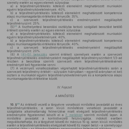
személy esetén az egyes elemek súlyozása:
a)
a teljesítményértékelés kötelező elemeként meghatározott munkaköri
egyéni teljesítménykövetelmények: 40%,
b)
a teljesítményértékelés kötelező elemeként meghatározott kompetencia
alapú munkamagatartás értékelési tényezők: 35%,
c)
a szervezeti teljesítményértékelés eredményeként megállapított
teljesítményszint: 25%.
34
(5)
A tiszthelyettesi besorolási osztályba tartozó szolgálati beosztást betöltő
értékelt személy esetén az egyes elemek súlyozása:
a)
a teljesítményértékelés kötelező elemeként meghatározott munkaköri
egyéni teljesítménykövetelmények: 40%,
b)
a teljesítményértékelés kötelező elemeként meghatározott kompetencia
alapú munkamagatartás értékelési tényezők: 40%,
c)
a szervezeti teljesítményértékelés eredményeként megállapított
teljesítményszint: 20%.
(6)
A
(4)–(5) bekezdés
szerint értékelt személyek esetén a szervezeti
teljesítményértékelés eredményeként megállapított teljesítményszintként 1/3-ad
részben a beosztása szerinti szervezeti elem teljesítményértékelésének
eredményét kell figyelembe venni.
(7)
A vezényelt vonatkozásában végrehajtott teljesítményértékelés során a
szervezeti teljesítmény értékét – súlyszám hiányában – egyenlő arányban el kell
osztani a munkaköri egyéni teljesítménykövetelmények és a kompetencia alapú
munkamagatartás értékelése között.
IV. Fejezet
A MINŐSÍTÉS
35
10. §
Az értékelő vezető a tárgyévre vonatkozó minősítési javaslatát az éves
teljesítményértékelés, a soron kívüli minősítésre vonatkozó javaslatát a
szolgálatra alkalmatlanság felmerülése miatt elvégzett teljesítményértékelés
eredményére figyelemmel készíti el a
7. melléklet
szerinti minősítő lapon. A
minősítési javaslatot a kontrollvezető felülvizsgálja, indokolt esetben
megváltoztathatja, és a tárgyévet követő év március 15-ig, soron kívüli minősítés
esetén a teljesítményértékelés elvégzését követő tíz napon belül – a személyügyi
szolgálat útján – az állományilletékes parancsnokhoz felterjeszti aláírásra.