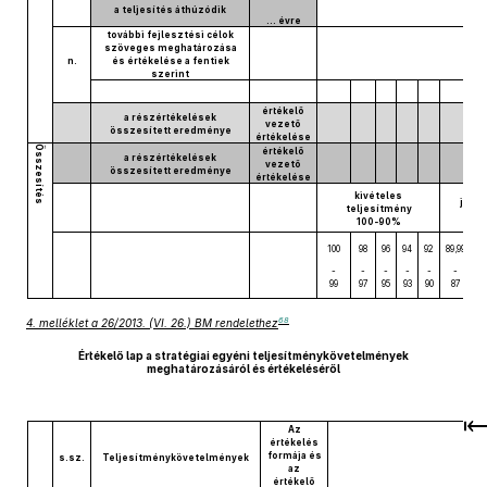
a teljesítés áthúzódik
… évre
további fejlesztési célok
szöveges meghatározása
n.
és értékelése a fentiek
szerint
értékelő
a részértékelések
vezető
összesített eredménye
értékelése
Összesítés
értékelő
a részértékelések
vezető
összesített eredménye
értékelése
kivételes
jó te
teljesítmény
89
100-90%
100
98
96
94
92
89,99
86
-
-
-
-
-
-
-
99
97
95
93
90
87
83
68
4. melléklet a 26/2013. (VI. 26.) BM rendelethez
Értékelő lap a stratégiai egyéni teljesítménykövetelmények
meghatározásáról és értékeléséről
Az
értékelés
formája és
s.sz.
Teljesítménykövetelmények
az
értékelő