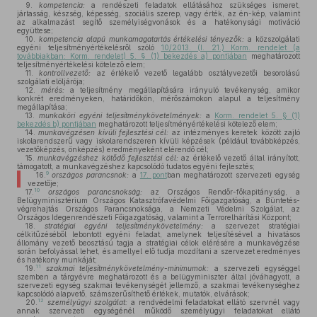
9.
kompetencia:
a rendészeti feladatok ellátásához szükséges ismeret,
jártasság, készség, képesség, szociális szerep, vagy érték, az én-kép, valamint
az alkalmazást segítő személyiségvonások és a hatékonysági motiváció
együttese;
10.
kompetencia alapú munkamagatartás értékelési tényezők:
a közszolgálati
egyéni teljesítményértékelésről szóló
10/2013. (I. 21.) Korm. rendelet (a
továbbiakban: Korm. rendelet) 5. § (1) bekezdés a) pontjában
meghatározott
teljesítményértékelési kötelező elem;
11.
kontrollvezető:
az értékelő vezető legalább osztályvezetői besorolású
szolgálati elöljárója;
12.
mérés:
a teljesítmény megállapítására irányuló tevékenység, amikor
konkrét eredményeken, határidőkön, mérőszámokon alapul a teljesítmény
megállapítása;
13.
munkaköri egyéni teljesítménykövetelmények:
a
Korm. rendelet 5. § (1)
bekezdés b) pontjában
meghatározott teljesítményértékelési kötelező elem;
14.
munkavégzésen kívüli fejlesztési cél:
az intézményes keretek között zajló
iskolarendszerű vagy iskolarendszeren kívüli képzések (például továbbképzés,
vezetőképzés, önképzés) eredményeként elérendő cél;
15.
munkavégzéshez kötődő fejlesztési cél:
az értékelő vezető által irányított,
támogatott, a munkavégzéshez kapcsolódó tudatos egyéni fejlesztés;
9
16.
országos parancsnok:
a
17. pont
ban meghatározott szervezeti egység
vezetője;
10
17.
országos parancsnokság:
az Országos Rendőr-főkapitányság, a
Belügyminisztérium Országos Katasztrófavédelmi Főigazgatóság, a Büntetés-
végrehajtás Országos Parancsnoksága, a Nemzeti Védelmi Szolgálat, az
Országos Idegenrendészeti Főigazgatóság, valamint a Terrorelhárítási Központ;
18.
stratégiai egyéni teljesítménykövetelmény:
a szervezet stratégiai
célkitűzéséből lebontott egyéni feladat, amelynek teljesítésével a hivatásos
állomány vezető beosztású tagja a stratégiai célok elérésére a munkavégzése
során befolyással lehet, és amellyel elő tudja mozdítani a szervezet eredményes
és hatékony munkáját;
11
19.
szakmai teljesítménykövetelmény-minimumok:
a szervezeti egységgel
szemben a tárgyévre meghatározott és a belügyminiszter által jóváhagyott, a
szervezeti egység szakmai tevékenységét jellemző, a szakmai tevékenységhez
kapcsolódó alapvető, számszerűsíthető értékek, mutatók, elvárások;
12
20.
személyügyi szolgálat:
a rendvédelmi feladatokat ellátó szervnél vagy
annak szervezeti egységénél működő személyügyi feladatokat ellátó