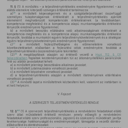
11. §
(1)
A minősítés – a teljesítményértékelés eredményére figyelemmel – az
alábbi elemekre kiterjedő szöveges értékelést tartalmazza:
36
a)
a minősített képességeinek és a szolgálatteljesítéssel összefüggő
személyes tulajdonságainak értékelését a teljesítményértékelés ajánlott
elemeként meghatározott kompetenciák értékelésének (a továbbiakban:
kompetencia-megfelelés) és a kompetencia alapú munkamagatartás értékelési
tényezők eredményeire figyelemmel;
b)
a minősített beosztás ellátására való alkalmasságának értékelését a
kompetencia-megfelelés és a kompetencia alapú munkamagatartás értékelési
tényezők, továbbá a munkaköri egyéni teljesítménykövetelmények és a stratégiai
egyéni teljesítménykövetelmények eredményeire figyelemmel;
37
c)
a minősített fejleszthetőségére és előmenetelére vonatkozó
következtetéseket, elsősorban a fejlesztési célok eredményére, továbbá a
teljesítményértékelés összeredményére tekintettel.
38
(2)
A megállapítások alapján az értékelő vezető a
Hszt. 112. § (3)
bekezdésében
foglaltak kezdeményezésén túl az állományilletékes parancsnok
felé az alábbi javaslatokat teheti:
a)
a minősített jelenlegi beosztására alkalmas javaslat;
b)
a minősített jutalmazására vonatkozó javaslat;
c)
a minősített képzésére vonatkozó javaslat;
d)
a teljesítményértékelés alapján a minősített illetményének eltérítésére
vonatkozó javaslat.
39
(3)
A minősítő lapot a minősítettnek kézbesíteni kell, valamint az irattárban is
el kell helyezni.
V. Fejezet
A SZERVEZETI TELJESÍTMÉNYÉRTÉKELÉS RENDJE
40
12. §
(1)
A szervezeti teljesítményértékelés a rendvédelmi feladatokat ellátó
szerv által működtetett értékelő rendszer, amely elősegíti a rendvédelmi
feladatokat ellátó szerv professzionális, jogszerű és szakszerű működését, javítja
tevékenysége hatékonyságát és eredményességét, támogatja a vezetői döntés-
előkészítést és döntéshozatalt.