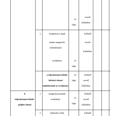
vezető
év
értékelése
vége
2.
kompetencia alapú
értékelő
munka-magatartás
vezető
értékelésének
értékelése
eredménye
év
vége
a teljesítményértékelés
év
értékelő
kötelező elemei
vége
vezető
minősítésének az eredménye
értékelése
A
1.
kompetenciaszintek
értékelő
év
teljesítményértékelés
eredménye
vezető
vége
ajánlott elemei
értékelése
2.
fejlesztési célok
értékelő