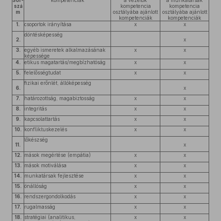
Sor-
kompetenciák
a vezetők
a munkatársak
szá
kompetencia
kompetencia
m
osztályába ajánlott
osztályába ajánlott
kompetenciák
kompetenciák
1.
csoportok irányítása
x
x
döntésképesség
2.
x
3.
egyéb ismeretek alkalmazásának
x
x
képessége
4.
etikus magatartás/megbízhatóság
x
x
5.
felelősségtudat
x
x
fizikai erőnlét, állóképesség
6.
x
7.
határozottság, magabiztosság
x
x
8.
integritás
x
x
9.
kapcsolattartás
x
x
10.
konfliktuskezelés
x
x
lőkészség
11.
x
12.
mások megértése (empátia)
x
x
13.
mások motiválása
x
x
14.
munkatársak fejlesztése
x
x
15.
önállóság
x
x
16.
rendszergondolkodás
x
x
17.
rugalmasság
x
x
18.
stratégiai (analitikus,
x
x