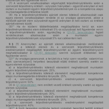
eredményét kell figyelembe venni.
(7)
A vezényelt vonatkozásában végrehajtott teljesítményértékelés során a
szervezeti teljesítmény értékét – súlyszám hiányában – egyenlő arányban el kell
osztani a munkaköri egyéni teljesítménykövetelmények és a kompetencia alapú
munkamagatartás értékelése között.
(8)
Ha a teljesítményértékelés ajánlott elemei kötelező alkalmazását csak
egyes elemek vonatkozásában rendelte el az országos parancsnok, akkor a
mellőzött ajánlott elem súlyszámát egyenlő arányban el kell osztani az értékelt
ajánlott elemek között.
31
(9)
Ha év közbeni többletfeladatok megállapítására kerül sor, ezen
teljesítményértékelési elem értékelését 5%-os súlyozással kell figyelembe venni
a teljesítményértékelés során, egyidejűleg a
(2)–(5) bekezdésben
foglalt
rendelkezések alkalmazása során a munkaköri egyéni
teljesítménykövetelmények súlyozását 5%-kal csökkenteni kell.
9. §
(1)
Amennyiben az ajánlott elemek alkalmazásának mellőzéséről
döntöttek, a kötelező elemek és a szervezeti teljesítményértékelés
eredményeként megállapított teljesítményszintet az egyéni teljesítményszint
meghatározásakor a
(2)–(5) bekezdés
szerinti súlyozott értékekkel kell
figyelembe venni.
32
(2)
Az országos parancsnok, a területi és a helyi szerv vezetője, valamint az
ezek szervezetszerű helyettesi beosztását ellátó értékelt személy esetén az
egyes elemek súlyozása:
a)
a teljesítményértékelés kötelező elemeként meghatározott munkaköri
egyéni teljesítménykövetelmények: 25%,
b)
a teljesítményértékelés kötelező elemeként meghatározott kompetencia
alapú munkamagatartás értékelési tényezők: 25%,
c)
a szervezeti teljesítményértékelés eredményeként megállapított
teljesítményszint: 50%.
(3)
A
(2) bekezdésben
nem említett vezető értékelt személy esetén az egyes
elemek súlyozása:
a)
a teljesítményértékelés kötelező elemeként meghatározott munkaköri
egyéni teljesítménykövetelmények: 35%,
b)
a teljesítményértékelés kötelező elemeként meghatározott kompetencia
alapú munkamagatartás értékelési tényezők: 25%,
c)
a szervezeti teljesítményértékelés eredményeként megállapított
teljesítményszint: 40%.
33
(4)
A tiszti besorolási osztályba tartozó szolgálati beosztást betöltő értékelt