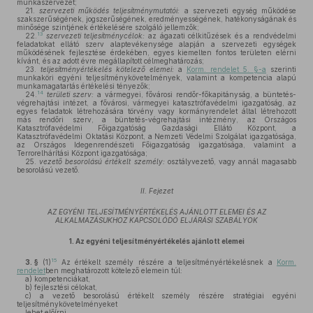
munkaszervezet;
21.
szervezeti működés teljesítménymutatói:
a szervezeti egység működése
szakszerűségének, jogszerűségének, eredményességének, hatékonyságának és
minősége szintjének értékelésére szolgáló jellemzők;
13
22.
szervezeti teljesítménycélok:
az ágazati célkitűzések és a rendvédelmi
feladatokat ellátó szerv alaptevékenysége alapján a szervezeti egységek
működésének fejlesztése érdekében, egyes kiemelten fontos területen elérni
kívánt, és az adott évre megállapított célmeghatározás;
23.
teljesítményértékelés kötelező elemei:
a
Korm. rendelet 5. §-a
szerinti
munkaköri egyéni teljesítménykövetelmények, valamint a kompetencia alapú
munkamagatartás értékelési tényezők;
14
24.
területi szerv:
a vármegyei, fővárosi rendőr-főkapitányság, a büntetés-
végrehajtási intézet, a fővárosi, vármegyei katasztrófavédelmi igazgatóság, az
egyes feladatok létrehozására törvény vagy kormányrendelet által létrehozott
más rendőri szerv, a büntetés-végrehajtási intézmény, az Országos
Katasztrófavédelmi Főigazgatóság Gazdasági Ellátó Központ, a
Katasztrófavédelmi Oktatási Központ, a Nemzeti Védelmi Szolgálat igazgatósága,
az Országos Idegenrendészeti Főigazgatóság igazgatósága, valamint a
Terrorelhárítási Központ igazgatósága;
25.
vezető besorolású értékelt személy:
osztályvezető, vagy annál magasabb
besorolású vezető.
II. Fejezet
AZ EGYÉNI TELJESÍTMÉNYÉRTÉKELÉS AJÁNLOTT ELEMEI ÉS AZ
ALKALMAZÁSUKHOZ KAPCSOLÓDÓ ELJÁRÁSI SZABÁLYOK
1.
Az egyéni teljesítményértékelés ajánlott elemei
15
3. §
(1)
Az értékelt személy részére a teljesítményértékelésnek a
Korm.
rendelet
ben meghatározott kötelező elemein túl:
a)
kompetenciákat,
b)
fejlesztési célokat,
c)
a vezető besorolású értékelt személy részére stratégiai egyéni
teljesítménykövetelményeket
lehet előírni.