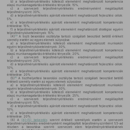
b)
a teljesítményértékelés kötelező elemeként meghatározott kompetencia
alapú munkamagatartás értékelési tényezők: 15%,
c)
a szervezeti teljesítményértékelés eredményeként megállapított
teljesítményszint: 30%,
d)
a teljesítményértékelés ajánlott elemeként meghatározott fejlesztési célok:
5%,
e)
a teljesítményértékelés ajánlott elemeként meghatározott kompetenciák
értékelése: 15%,
f)
a teljesítményértékelés ajánlott elemeként meghatározott stratégiai egyéni
teljesítménykövetelmények: 15%.
29
(4)
A tiszti besorolási osztályba tartozó szolgálati beosztást betöltő értékelt
személy esetén az egyes elemek súlyozása:
a)
a teljesítményértékelés kötelező elemeként meghatározott munkaköri
egyéni teljesítménykövetelmények: 30%,
b)
a teljesítményértékelés kötelező elemeként meghatározott kompetencia
alapú munkamagatartás értékelési tényezők: 20%,
c)
a szervezeti teljesítményértékelés eredményeként megállapított
teljesítményszint: 20%,
d)
a teljesítményértékelés ajánlott elemeként meghatározott fejlesztési célok:
10%,
e)
a teljesítményértékelés ajánlott elemeként meghatározott kompetenciák
értékelése: 20%.
30
(5)
A tiszthelyettesi besorolási osztályba tartozó szolgálati beosztást betöltő
értékelt személy esetén az egyes elemek súlyozása:
a)
a teljesítményértékelés kötelező elemeként meghatározott munkaköri
egyéni teljesítménykövetelmények: 30%,
b)
a teljesítményértékelés kötelező elemeként meghatározott kompetencia
alapú munkamagatartás értékelési tényezők: 25%,
c)
a szervezeti teljesítményértékelés eredményeként megállapított
teljesítményszint: 15%,
d)
a teljesítményértékelés ajánlott elemeként meghatározott fejlesztési célok:
10%,
e)
a teljesítményértékelés ajánlott elemeként meghatározott kompetenciák
értékelése: 20%.
(6)
A
(4)–(5) bekezdés
szerint értékelt személyek esetén a szervezeti
teljesítményértékelés eredményeként megállapított teljesítményszintként 1/3-ad
részben a beosztása szerinti szervezeti elem teljesítményértékelésének