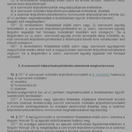
(2)
A rendvédelmi feladatokat ellátó szerv és annak területi, valamint helyi
szerve éves teljesítményét
a)
a szervezeti teljesítménycélok megvalósulásának értékelése,
b)
a szervezeti működés teljesítménymutatóinak értékelése, továbbá
c)
a szakmai teljesítménykövetelmény-minimumok teljesülésének mérése [az
a)–c)
pontban meghatározottak a továbbiakban együtt: értékelési elemek]
alapján kell megállapítani.
41
(3)
Új rendvédelmi feladatokat ellátó szerv vagy új szervezeti egység
létrejöttekor a szervezeti teljesítményértékelést az új szerv, szervezeti egység
tárgyévi legalább hat hónapos működését követően kell elvégezni. Ha a
tárgyévben az új szerv, szervezeti egység ennél kevesebb ideig működött, az
első szervezeti teljesítményértékelést a létrehozást követő évre vonatkozóan kell
először elvégezni.
42
(4)
A rendvédelmi feladatokat ellátó szerv vagy szervezeti egységének
megszűnése esetén akkor kell a megszűnéskor szervezeti teljesítményértékelést
végezni, ha a tárgyévben a szerv, szervezeti egység legalább hat hónapot
működött.
3.
A szervezeti teljesítményértékelés elemeinek meghatározása
43
13. §
(1)
A szervezeti működés teljesítménymutatóit a
8. melléklet
határozza
meg, a szervezeti működés
a)
vezetési,
b)
funkcionális és
c)
szakmai
tevékenységenkénti [az
a)–c)
pontban meghatározottak a továbbiakban együtt:
szakterület] bontásában.
44
(2)
A funkcionális vagy speciális feladatok ellátására létrehozott területi
szervek szakmai tevékenység szerinti szervezeti működés teljesítménymutatóit
a miniszter jóváhagyásával az országos parancsnok állapítja meg, a szakmai
teljesítménykövetelmény-minimumok meghatározásával egyidejűleg.
45
14. §
(1)
A belügyminiszter a rendvédelmi feladatokat ellátó szerv számára a
tárgyév február 15-ig ágazati célkitűzéseket határoz meg.
46
(2)
Az országos parancsnok az ágazati célkitűzések figyelembevételével a
tárgyév február 28-ig megállapítja a szervezeti teljesítménycélokat és a szakmai
teljesítménykövetelmény-minimumokat a területi szervek részére.