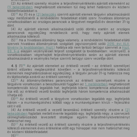
(2)
Az értékelt személy részére a teljesítményértékelés ajánlott elemeként az
(1) bekezdésben
meghatározott elemeken túl meg lehet határozni év közbeni
többletfeladatokat is.
16
(3)
Az (1) és a
(2) bekezdés
szerinti ajánlott elemek tárgyévi alkalmazásáról
vagy mellőzéséről a rendvédelmi feladatokat ellátó szerv hivatásos állománya
vonatkozásában az országos parancsok a tárgyévet megelőző év december 31-ig
dönt.
(4)
Az ajánlott elemek alkalmazásáról szóló döntés esetén az országos
parancsnok egyidejűleg rendelkezik arról, hogy mely ajánlott elemek
alkalmazása kötelező.
17
(5)
Ha a hivatásos állomány tagja valamely, a rendvédelmi feladatokat ellátó
szervek hivatásos állományának szolgálati jogviszonyáról szóló
2015. évi XLII.
törvény (a továbbiakban: Hszt.)
hatálya alá nem tartozó belügyi szervnél a
Hszt.
69. §-a
alapján vezényléssel teljesít szolgálatot (a továbbiakban: vezényelt), a
vonatkozásában végrehajtott teljesítményértékelés során az ajánlott elemek
alkalmazásáról a vezénylés helye szerinti belügyi szerv vezetője dönt.
18
4. §
(1)
Az ajánlott elemeket az értékelő vezető – az értékelt személlyel
történt előzetes megbeszélést követően – a teljesítményértékelés kötelező
elemeinek meghatározásával egyidejűleg, a tárgyév január 31-ig határozza meg
és tájékoztatja azokról az értékelt személyt.
19
(2)
Az állományilletékes parancsnok az értékelt személyek részére a
tárgyévre vonatkozóan a beosztásuktól függően az
1. mellékletben
meghatározott
kompetenciák közül legalább hat, legfeljebb kilenc kompetencia alkalmazását
írja elő, az értékelő vezető további legfeljebb három kompetencia alkalmazását
írhatja elő.
20
(3)
Az értékelő vezető a tárgyévre vonatkozóan legalább egy, legfeljebb
három – a munkavégzéshez kötődő vagy a munkavégzésen kívüli – fejlesztési
célt ír elő.
(4)
Az értékelő vezető a vezető besorolású értékelt személy részére a
(2)
bekezdésben
foglaltak mellett évente legalább egy, legfeljebb négy, a szervezeti
célmeghatározásból levezetett stratégiai egyéni teljesítménykövetelményt
határozhat meg.
21
(5)
Az értékelő vezető az értékelt személy részére a teljesítményértékelés
kötelező elemeinek éves értékelése előtt egy hónappal már nem határozhat meg
év közbeni többletfeladatot.
22
(6)