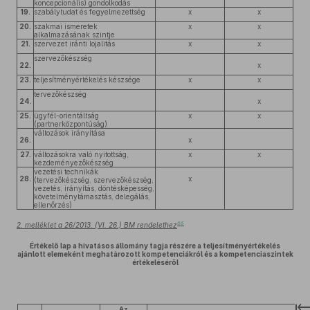
koncepcionális) gondolkodás
19.
szabálytudat és fegyelmezettség
x
x
20.
szakmai ismeretek
x
x
alkalmazásának szintje
21.
szervezet iránti lojalitás
x
x
szervezőkészség
22.
x
23.
teljesítményértékelés készsége
x
x
tervezőkészség
24.
x
25.
ügyfél-orientáltság
x
x
(partnerközpontúság)
változások irányítása
26.
x
27.
változásokra való nyitottság,
x
x
kezdeményezőkészség
vezetési technikák
28.
x
(tervezőkészség, szervezőkészség,
vezetés, irányítás, döntésképesség,
követelménytámasztás, delegálás,
ellenőrzés)
66
2. melléklet a 26/2013. (VI. 26.) BM rendelethez
Értékelő lap a hivatásos állomány tagja részére a teljesítményértékelés
ajánlott elemeként meghatározott kompetenciákról és a kompetenciaszintek
értékeléséről
Az