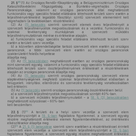
61
21. §
(1)
Az Országos Rendőr-főkapitányság, a Belügyminisztérium Országos
Katasztrófavédelmi Főigazgatóság, a Büntetés-végrehajtás Országos
Parancsnoksága, valamint az országos parancsnok által meghatározott
funkcionális vagy speciális feladat ellátására létrehozott területi szerv esetén a
teljesítményértékelést legalább főosztályi szintű szervezeti elemenként kell
végrehajtani (a továbbiakban: részértékelés).
(2)
Az
(1) bekezdés
szerinti szervezeti elemek éves teljesítményét a
szervezeti teljesítménycélok megvalósulásának és a vezetési, funkcionális és
szakmai tevékenység munkájának a szervezeti működés
teljesítménymutatóinak mérése és értékelése alapján,
a)
funkcionális vagy speciális feladat ellátására létrehozott területi szerv
esetén a területi szerv vezetője,
b)
a közvetlen alárendeltségébe tartozó szervezeti elem esetén az országos
parancsnok, a többi szervezeti elem esetén az országos parancsnok
szakterületért felelős helyettese
állapítja meg.
(3)
Az
(1) bekezdésben
meghatározott esetben az országos parancsnokság
mint szervezeti egység, valamint a funkcionális vagy speciális feladat ellátására
létrehozott területi szerv összteljesítményének értékelését a részértékelések
alapján az országos parancsnok állapítja meg.
(4)
Az
(1) bekezdés
szerinti országos parancsnokság szervezeti eleme
alaptevékenységének megfelelő szakmai teljesítménymutatókat elsősorban a
felügyeleti, irányítási, ellenőrzési és szervezési tevékenység vonatkozásában
kell értékelni.
(5)
Az
(1) bekezdés
szerinti országos parancsnokság összértékelésen belül
a)
a szervezeti teljesítménycélok megvalósulásának szintjét 40%-ban,
b)
a szervezeti működés teljesítménymutatóit – a
18. § (3) bekezdésében
meghatározott súlyozással – 60%-ban
kell beszámítani.
62
22. §
(1)
A területi és a helyi szerv vezetője a szervezeti elem
teljesítményszintjét a
19. §-ban
foglaltakra figyelemmel, a szervezeti egység
részére meghatározott értékelési elemek figyelembevételével, az önértékelés
elkészítésekor állapítja meg.
63
(2)
A
21. § (1) bekezdése
szerinti szerv esetében a részértékeléssel érintett
szervezeti elem vezetője a szervezeti elem teljesítményszintjét a
19. §-ban
foglaltakra figyelemmel, a szervezeti egység részére meghatározott értékelési