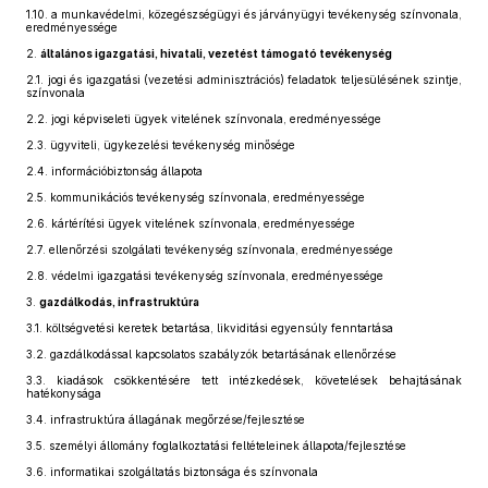
1.10.
a munkavédelmi, közegészségügyi és járványügyi tevékenység színvonala,
eredményessége
2.
általános igazgatási, hivatali, vezetést támogató tevékenység
2.1.
jogi és igazgatási (vezetési adminisztrációs) feladatok teljesülésének szintje,
színvonala
2.2.
jogi képviseleti ügyek vitelének színvonala, eredményessége
2.3.
ügyviteli, ügykezelési tevékenység minősége
2.4.
információbiztonság állapota
2.5.
kommunikációs tevékenység színvonala, eredményessége
2.6.
kártérítési ügyek vitelének színvonala, eredményessége
2.7.
ellenőrzési szolgálati tevékenység színvonala, eredményessége
2.8.
védelmi igazgatási tevékenység színvonala, eredményessége
3.
gazdálkodás, infrastruktúra
3.1.
költségvetési keretek betartása, likviditási egyensúly fenntartása
3.2.
gazdálkodással kapcsolatos szabályzók betartásának ellenőrzése
3.3.
kiadások csökkentésére tett intézkedések, követelések behajtásának
hatékonysága
3.4.
infrastruktúra állagának megőrzése/fejlesztése
3.5.
személyi állomány foglalkoztatási feltételeinek állapota/fejlesztése
3.6.
informatikai szolgáltatás biztonsága és színvonala