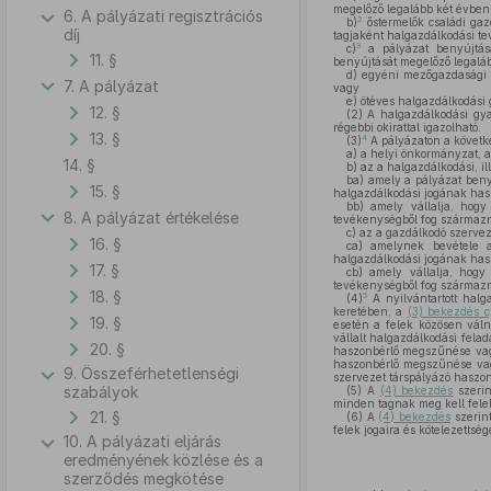
megelőző legalább két évben 
6. A pályázati regisztrációs
2
b)
őstermelők családi ga
díj
tagjaként halgazdálkodási tev
3
c)
a pályázat benyújtásá
11. §
benyújtását megelőző legaláb
d)
egyéni mezőgazdasági vá
7. A pályázat
vagy
e)
ötéves halgazdálkodási g
12. §
(2)
A halgazdálkodási gyak
régebbi okirattal igazolható.
13. §
4
(3)
A pályázaton a követk
a)
a helyi önkormányzat, a
14. §
b)
az a halgazdálkodási, ill
ba)
amely a pályázat benyú
15. §
halgazdálkodási jogának hasz
bb)
amely vállalja, hogy
8. A pályázat értékelése
tevékenységből fog származn
c)
az a gazdálkodó szervez
16. §
ca)
amelynek bevétele a 
halgazdálkodási jogának hasz
17. §
cb)
amely vállalja, hogy
tevékenységből fog származn
18. §
5
(4)
A nyilvántartott halg
keretében, a
(3) bekezdés c
19. §
esetén a felek közösen válna
vállalt halgazdálkodási fela
20. §
haszonbérlő megszűnése vag
haszonbérlő megszűnése vag
9. Összeférhetetlenségi
szervezet társpályázó haszon
szabályok
(5)
A
(4) bekezdés
szerin
minden tagnak meg kell fele
21. §
(6)
A
(4) bekezdés
szerint
felek jogaira és kötelezettsé
10. A pályázati eljárás
eredményének közlése és a
szerződés megkötése