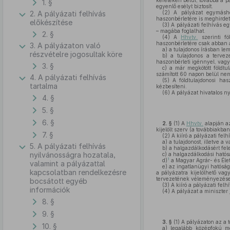
kereteken belül, továbbá a p
1. §
egyenlő esélyt biztosít.
2. A pályázati felhívás
(2)
A pályázat egymáshoz 
haszonbérletére is meghirdet
előkészítése
(3)
A pályázati felhívás egy
– magába foglalhat.
2. §
(4)
A
Hhvtv.
szerinti föl
haszonbérletére csak abban a
3. A pályázaton való
a)
a tulajdonos írásban lem
részvételre jogosultak köre
b)
a tulajdonos a terveze
haszonbérleti igénnyel, vagy
3. §
c)
a már megkötött földtul
számított 60 napon belül nem
4. A pályázati felhívás
(5)
A földtulajdonosi hasz
tartalma
kézbesíteni.
(6)
A pályázat hivatalos n
4. §
5. §
6. §
2. §
(1)
A
Hhvtv.
alapján az
kijelölt szerv (a továbbiakban: 
7. §
(2)
A kiíró a pályázati fe
a)
a tulajdonost, illetve a 
5. A pályázati felhívás
b)
a halgazdálkodásért fele
nyilvánosságra hozatala,
c)
a halgazdálkodási hatós
1
d)
a Magyar Agrár- és Éle
valamint a pályázattal
e)
az ingatlanügyi hatóság
kapcsolatban rendelkezésre
a pályázatra kijelölhető vagy
tervezetének véleményezése
bocsátott egyéb
(3)
A kiíró a pályázati fel
információk
(4)
A pályázat a miniszter 
8. §
9. §
3. §
(1)
A pályázaton az a t
10. §
a)
legalább középfokú mez