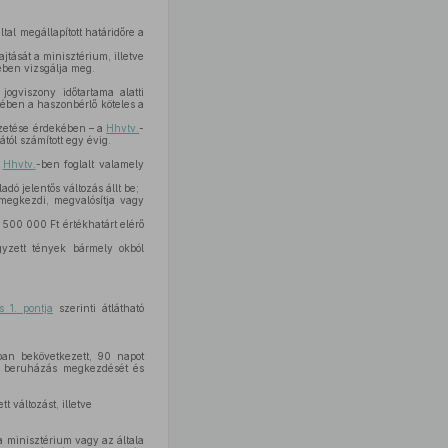
tal megállapított határidőre a
tását a minisztérium, illetve
ében vizsgálja meg.
jogviszony időtartama alatti
kében a haszonbérlő köteles a
ezetése érdekében – a
Hhvtv.
-
ától számított egy évig.
a
Hhvtv.
-ben foglalt valamely
ó jelentős változás állt be;
 megkezdi, megvalósítja vagy
 500 000 Ft értékhatárt elérő
egyzett tények bármely okból
 1. pontja
szerinti átlátható
ban bekövetkezett, 90 napot
 a beruházás megkezdését és
 változást, illetve
 a minisztérium vagy az általa