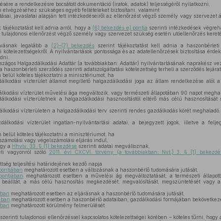
sére a rendelkezésre bocsátott dokumentáció (iratok, adatok) teljességéről nyilatkozni,
 elvégzéséhez szükséges egyéb feltételeket biztosítani, valamint
ásai, javaslatai alapján tett intézkedéseiről az ellenőrzést végző személy vagy szervezet ál
tájékoztatást kell adnia arról, hogy a
(6) bekezdés e) pontja
szerinti intézkedések végrehaj
tulajdonosi ellenőrzést végző személy vagy szervezet szükség esetén utóellenőrzés keret
ívásnak legalább a
(2)–(7) bekezdés
szerint tájékoztatást kell adnia a haszonbérleti 
si kötelezettségekről. A nyilvántartások pontossága és az adatellenőrzések biztosítása érde
dni.
szágos Halgazdálkodási Adattár (a továbbiakban: Adattár) nyilvántartásának naprakész v
 haszonbérleti szerződés szerinti adatszolgáltatási kötelezettség terheli a szerződés lejárat
belül köteles tájékoztatni a minisztériumot, ha
dálkodási vízterület államot megillető halgazdálkodási joga az állam rendelkezése alól 
álkodási vízterület művelési ága megváltozik, vagy természeti állapotában 90 napot meghalad
dálkodási vízterületnek a halgazdálkodási hasznosítástól eltérő más célú hasznosítását
álkodási vízterületen a halgazdálkodási terv szerinti rendes gazdálkodás körét meghaladó,
dálkodási vízterület ingatlan-nyilvántartási adatai, a bejegyzett jogok, illetve a felj
belül köteles tájékoztatni a minisztériumot, ha
zámolási vagy végelszámolási eljárás indul,
agy a
Hhvtv. 33. § (1) bekezdése
szerinti adatai megváltoznak,
i vagyonról szóló
2011. évi CXCVI. törvény (a továbbiakban: Nvt.) 3. § (1) bekezdés
ttség teljesítési határidejének kezdő napja
 pontjában
meghatározott esetben a változásnak a haszonbérlő tudomására jutását,
pontjában
meghatározott esetben a művelési ág megváltoztatását, a természeti állapot
s beálltát, a más célú hasznosítás megkezdését, megvalósítását, megszüntetését vagy
ában
meghatározott esetben az eljárásnak a haszonbérlő tudomására jutását,
ában
meghatározott esetben a haszonbérlő adataiban, gazdálkodási formájában bekövetkezett
ában
meghatározott körülmény felmerülését
szerinti tulajdonosi ellenőrzéssel kapcsolatos kötelezettségei körében – köteles tűrni, hogy