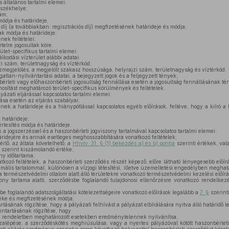
 általános tartalmi elemei:
 székhelye;
ám;
módja és határideje,
 díj (a továbbiakban: regisztrációs díj) megfizetésének határideje és módja;
k módja és határideje;
ek feltételei;
telre jogosultak köre.
ület-specifikus tartalmi elemei:
lkodási vízterület alábbi adatai:
zi szám, területnagyság és víztérkód;
megjelölés, a megjelölt szakasz hosszúsága, helyrajzi szám, területnagyság és víztérkód;
gatlan-nyilvántartási adatai, a bejegyzett jogok és a feljegyzett tények;
bérleti vagy előhaszonbérleti jogosultság fennállása esetén a jogosultság fennállásának t
sítást meghatározó terület-specifikus körülmények és feltételek.
yázati eljárással kapcsolatos tartalmi elemei:
rása esetén az eljárás szabályai;
ének a határideje és a hiánypótlással kapcsolatos egyéb előírások, feltéve, hogy a kiíró a
 határideje;
rtesítés módja és határideje.
 a jogszerzéssel és a haszonbérleti jogviszony tartalmával kapcsolatos tartalmi elemei:
táridejére és annak esetleges meghosszabbítására vonatkozó feltételek;
rlő, az általa követelhető, a
Hhvtv. 31. § (1) bekezdés a) és b) pontja
szerinti értékek, va
t szerint kiszámolandó értéke;
ny időtartama;
kozó feltételek, a haszonbérleti szerződés részét képező, előre látható lényegesebb előírá
mális tartalommal, különösen a vízjogi létesítési, illetve üzemeltetési engedélyben meghatá
a természetvédelmi oltalom alatt álló területekre vonatkozó természetvédelmi kezelési előírá
ony tartama alatti, szerződésbe foglalandó tulajdonosi ellenőrzésre vonatkozó rendelke
e foglalandó adatszolgáltatási kötelezettségeire vonatkozó előírások legalább a
7. §
szerint
téke és megfizetésének módja;
rtásának rögzítése, hogy a pályázati felhívást a pályázat elbírálására nyitva álló határidő le
nntartásának rögzítése, hogy
 e rendeletben meghatározott esetekben eredménytelennek nyilvánítsa,
zalépése, a szerződéskötés meghiúsulása, vagy a nyertes pályázóval kötött haszonbérlet