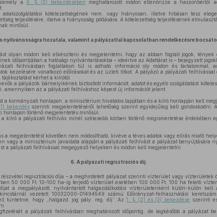
 személy a
6. § (3) bekezdésében
meghatározott módon ellenőrizze a haszonbérlői ada
t.
datszolgáltatási kötelezettségének nem, vagy hiányosan, illetve hibásan tesz eleg
zettség teljesítésére, illetve a hiányosság pótlására. A kötelezettség teljesítésének elmulasz
nak minősül.
ás nyilvánosságra hozatala, valamint a pályázattal kapcsolatban rendelkezésre bocsát
ást olyan módon kell elkészíteni és megjelentetni, hogy az abban foglalt jogok, tény
ének időpontjában a hatósági nyilvántartásokba – ideértve az Adattárat is – bejegyzett jogok
zati felhívásban foglaltakon túl is adható információ oly módon és tartalommal, 
tok kezelésére vonatkozó előírásokat és az üzleti titkot. A pályázó a pályázati felhívássa
ájékoztatást kérhet a kiírótól.
evők a pályázók bármelyikének biztosított információt, adatot és egyéb szolgáltatást kötele
, amennyiben az a pályázati felhíváshoz képest új információt jelent.
st a kormányzati honlapon, a minisztérium hivatalos lapjában és a kiíró honlapján kell megj
(1) bekezdés
szerinti megjelentetéséről lehetőség szerint egyidejűleg kell gondoskodni. A
 honlapon történő megjelentetés minősül.
e a kiíró a pályázati felhívás minél szélesebb körben történő megismertetése érdekében 
s a megjelentetést követően nem módosítható, kivéve a téves adatok vagy elírás miatti helye
en vagy a minisztérium javaslata alapján a pályázati felhívást a pályázat benyújtására nyit
st a pályázati felhívással megegyező helyeken és módon kell megjelentetni.
6.
A pályázati regisztrációs díj
észvétel regisztrációs díja – a meghirdetett pályázat szerinti vízterület vagy vízterületek ö
etében 50 000 Ft, 10–100 ha-ig terjedő vízterület esetében 100 000 Ft, 100 ha feletti vízt
díjat a megpályázott, nyilvántartott halgazdálkodási vízterületenként külön-külön kell
incstárnál vezetett 10032000-01494549 számú Előirányzat-felhasználási keretszáml
l tüntetnie, hogy „halgazd. jog pály. reg. díj”. Az
1. § (2) és (3) bekezdése
szerinti es
ni.
gfizetését a pályázati felhívásban meghatározott időpontig, de legkésőbb a pályázat be