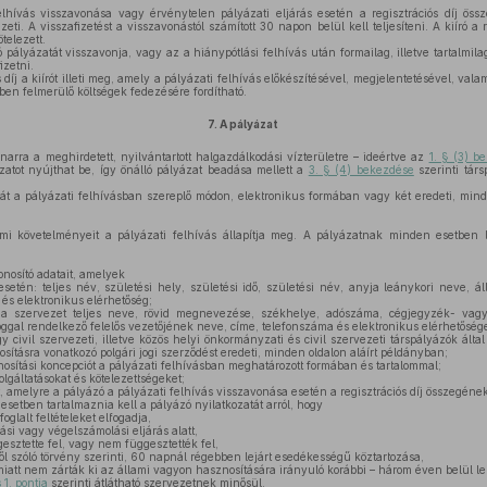
elhívás visszavonása vagy érvénytelen pályázati eljárás esetén a regisztrációs díj öss
eti. A visszafizetést a visszavonástól számított 30 napon belül kell teljesíteni. A kiíró a re
telezett.
lyázatát visszavonja, vagy az a hiánypótlási felhívás után formailag, illetve tartalmilag
izetni.
s díj a kiírót illeti meg, amely a pályázati felhívás előkészítésével, megjelentetésével, val
ben felmerülő költségek fedezésére fordítható.
7.
A pályázat
rra a meghirdetett, nyilvántartott halgazdálkodási vízterületre – ideértve az
1. § (3) b
ázatot nyújthat be, így önálló pályázat beadása mellett a
3. § (4) bekezdése
szerinti tár
t a pályázati felhívásban szereplő módon, elektronikus formában vagy két eredeti, mind
.
mi követelményeit a pályázati felhívás állapítja meg. A pályázatnak minden esetben l
nosító adatait, amelyek
etén: teljes név, születési hely, születési idő, születési név, anyja leánykori neve, ál
 és elektronikus elérhetőség;
a szervezet teljes neve, rövid megnevezése, székhelye, adószáma, cégjegyzék- vagy
ggal rendelkező felelős vezetőjének neve, címe, telefonszáma és elektronikus elérhetőség
y civil szervezeti, illetve közös helyi önkormányzati és civil szervezeti társpályázók álta
ításra vonatkozó polgári jogi szerződést eredeti, minden oldalon aláírt példányban;
sítási koncepciót a pályázati felhívásban meghatározott formában és tartalommal;
zolgáltatásokat és kötelezettségeket;
amelyre a pályázó a pályázati felhívás visszavonása esetén a regisztrációs díj összegének 
etben tartalmaznia kell a pályázó nyilatkozatát arról, hogy
oglalt feltételeket elfogadja,
ási vagy végelszámolási eljárás alatt,
sztette fel, vagy nem függesztették fel,
l szóló törvény szerinti, 60 napnál régebben lejárt esedékességű köztartozása,
iatt nem zárták ki az állami vagyon hasznosítására irányuló korábbi – három éven belül lezá
 1. pontja
szerinti átlátható szervezetnek minősül,