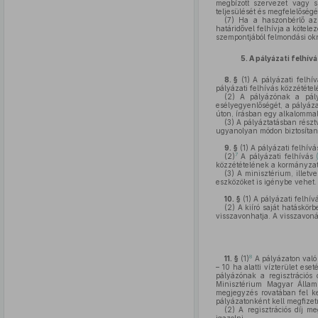
megbízott szervezet vagy
teljesülését és megfelelőségé
(7)
Ha a haszonbérlő az a
határidővel felhívja a kötele
szempontjából felmondási ok
5.
A pályázati felhív
8. §
(1)
A pályázati felhív
pályázati felhívás közzététel
(2)
A pályázónak a pályá
esélyegyenlőségét, a pályáza
úton, írásban egy alkalommal t
(3)
A pályáztatásban résztv
ugyanolyan módon biztosítani
9. §
(1)
A pályázati felhívá
7
(2)
A pályázati felhívás
közzétételének a kormányzati
(3)
A minisztérium, illetv
eszközöket is igénybe vehet.
10. §
(1)
A pályázati felhívá
(2)
A kiíró saját hatáskörb
visszavonhatja. A visszavoná
8
11. §
(1)
A pályázaton való r
– 10 ha alatti vízterület es
pályázónak a regisztrációs 
Minisztérium Magyar Államk
megjegyzés rovatában fel kel
pályázatonként kell megfizet
(2)
A regisztrációs díj me