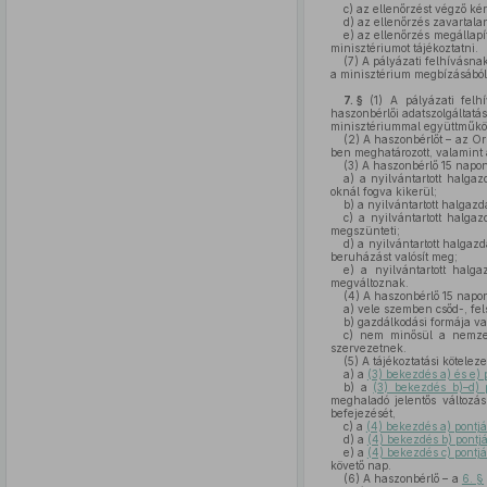
c)
az ellenőrzést végző kéré
d)
az ellenőrzés zavartalan
e)
az ellenőrzés megállapít
minisztériumot tájékoztatni.
(7)
A pályázati felhívásnak 
a minisztérium megbízásából 
7. §
(1)
A pályázati felh
haszonbérlői adatszolgáltatá
minisztériummal együttműkö
(2)
A haszonbérlőt – az Or
ben meghatározott, valamint a
(3)
A haszonbérlő 15 napon 
a)
a nyilvántartott halgaz
oknál fogva kikerül;
b)
a nyilvántartott halgazd
c)
a nyilvántartott halgaz
megszünteti;
d)
a nyilvántartott halgazd
beruházást valósít meg;
e)
a nyilvántartott halgaz
megváltoznak.
(4)
A haszonbérlő 15 napon 
a)
vele szemben csőd-, fels
b)
gazdálkodási formája v
c)
nem minősül a nemzet
szervezetnek.
(5)
A tájékoztatási köteleze
a)
a
(3) bekezdés a) és e)
b)
a
(3) bekezdés b)–d) 
meghaladó jelentős változá
befejezését,
c)
a
(4) bekezdés a) pontj
d)
a
(4) bekezdés b) pontj
e)
a
(4) bekezdés c) pontj
követő nap.
(6)
A haszonbérlő – a
6. §