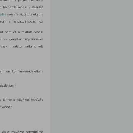
 – valamennyi pályázó számára
 halgazdálkodási vízterület
zdés
szerinti vízterületeket is
esetén a halgazdálkodási jog
lül nem él a földtulajdonosi
érleti igényt a megszűnéstől
snak hivatalos iratként kell
 felhívást kormányrendeletben
nisztérium),
, illetve a pályázati felhívás
bevonhat.
, és a pályázat benyújtását