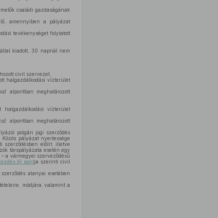
rmelők családi gazdaságának
elő, amennyiben a pályázat
ási tevékenységet folytatott
által kiadott, 30 napnál nem
ozott civil szervezet,
tt halgazdálkodási vízterület
ba)
alpontban meghatározott
halgazdálkodási vízterület
ca)
alpontban meghatározott
lyázói polgári jogi szerződés
t. Közös pályázat nyertessége
 szerződésben előírt, illetve
ázók társpályázata esetén egy
 – a vármegyei szerveződésű
kezdés b) pont
ja szerinti civil
gi szerződés alanyai esetében
tételeire, módjára, valamint a