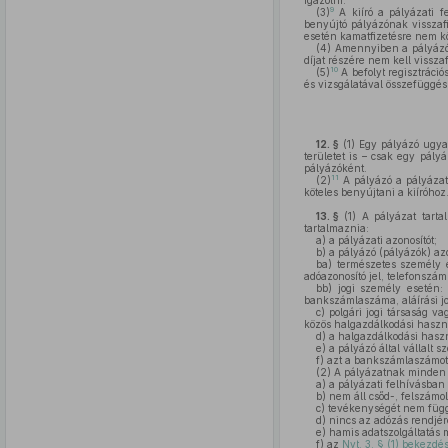
igazolni.
9
(3)
A kiíró a pályázati f
benyújtó pályázónak visszafiz
esetén kamatfizetésre nem kö
(4)
Amennyiben a pályázó pá
díjat részére nem kell visszaf
10
(5)
A befolyt regisztráció
és vizsgálatával összefüggés
12. §
(1)
Egy pályázó ugyana
területet is – csak egy pály
pályázóként.
11
(2)
A pályázó a pályázatá
köteles benyújtani a kiíróhoz
13. §
(1)
A pályázat tartal
tartalmaznia:
a)
a pályázati azonosítót;
b)
a pályázó (pályázók) azo
ba)
természetes személy es
adóazonosító jel, telefonszám
bb)
jogi személy esetén: 
bankszámlaszáma, aláírási jo
c)
polgári jogi társaság vag
közös halgazdálkodási hasznos
d)
a halgazdálkodási haszno
e)
a pályázó által vállalt s
f)
azt a bankszámlaszámot, 
(2)
A pályázatnak minden es
a)
a pályázati felhívásban f
b)
nem áll csőd-, felszámol
c)
tevékenységét nem függe
d)
nincs az adózás rendjérő
e)
hamis adatszolgáltatás m
f)
az
Nvt. 3. § (1) bekezdés