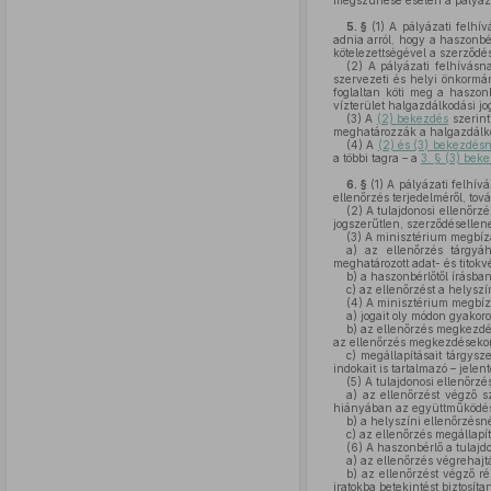
megszűnése esetén a pályázat
5. §
(1)
A pályázati felhív
adnia arról, hogy a haszonb
kötelezettségével a szerződés
(2)
A pályázati felhívásnak
szervezeti és helyi önkormán
foglaltan köti meg a haszonb
vízterület halgazdálkodási j
(3)
A
(2) bekezdés
szerint
meghatározzák a halgazdálkod
(4)
A
(2) és (3) bekezdés
a többi tagra – a
3. § (3) bek
6. §
(1)
A pályázati felhív
ellenőrzés terjedelméről, to
(2)
A tulajdonosi ellenőrzé
jogszerűtlen, szerződésellene
(3)
A minisztérium megbízás
a)
az ellenőrzés tárgyáh
meghatározott adat- és titokvé
b)
a haszonbérlőtől írásban
c)
az ellenőrzést a helyszí
(4)
A minisztérium megbízá
a)
jogait oly módon gyakoro
b)
az ellenőrzés megkezdésé
az ellenőrzés megkezdésekor
c)
megállapításait tárgysze
indokait is tartalmazó – jele
(5)
A tulajdonosi ellenőrzé
a)
az ellenőrzést végző sz
hiányában az együttműködés
b)
a helyszíni ellenőrzésné
c)
az ellenőrzés megállapítá
(6)
A haszonbérlő a tulajdo
a)
az ellenőrzés végrehajt
b)
az ellenőrzést végző ré
iratokba betekintést biztosítan