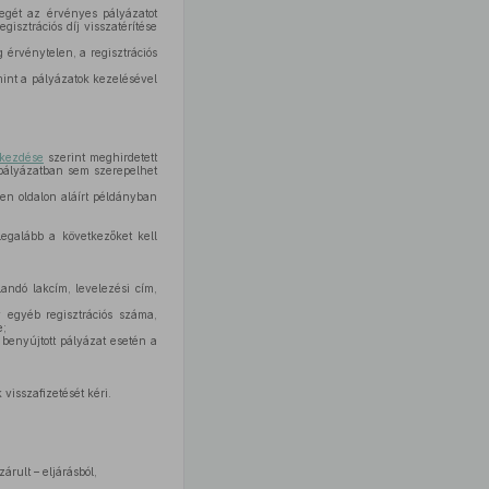
zegét az érvényes pályázatot
gisztrációs díj visszatérítése
 érvénytelen, a regisztrációs
amint a pályázatok kezelésével
ekezdése
szerint meghirdetett
spályázatban sem szerepelhet
en oldalon aláírt példányban
egalább a következőket kell
landó lakcím, levelezési cím,
 egyéb regisztrációs száma,
e;
l benyújtott pályázat esetén a
visszafizetését kéri.
rult – eljárásból,