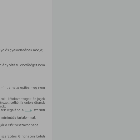
énye és gyakorlásának módja;
 hiánypótlási lehetőséget nem
lamint a haltelepítés meg nem
sok, kötelezettségek és jogok
rozott célból fakadó előírások
sok;
zések legalább a
6. §
szerinti
i minimális tartalommal;
járta előtt visszavonhatja;
i szerződés 6 hónapon belüli