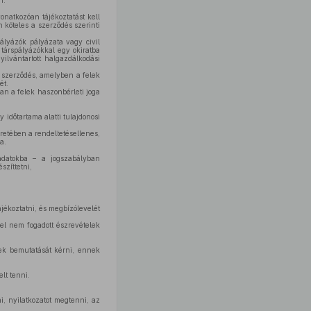
n.
onatkozóan tájékoztatást kell
köteles a szerződés szerinti
pályázók pályázata vagy civil
 társpályázókkal egy okiratba
yilvántartott halgazdálkodási
gi szerződés, amelyben a felek
ét.
an a felek haszonbérleti joga
y időtartama alatti tulajdonosi
eretében a rendeltetésellenes,
a.
adatokba – a jogszabályban
szíttetni,
jékoztatni, és megbízólevelét
 el nem fogadott észrevételek
nek bemutatását kérni, ennek
lt tenni.
i, nyilatkozatot megtenni, az