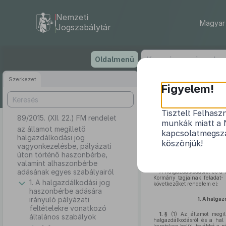
Nemzeti
Magyar 
Jogszabálytár
Ugrás
Oldalmenü
a
tartalomra
Szerkezet
Figyelem!
Tisztelt Felhasz
89/2015. (XII. 22.) FM rendelet
az államot megi
munkák miatt a 
haszonbé
az államot megillető
kapcsolatmegsza
halgazdálkodási jog
köszönjük!
vagyonkezelésbe, pályázati
úton történő haszonbérbe,
valamint alhaszonbérbe
adásának egyes szabályairól
A halgazdálkodásról és a 
Kormány tagjainak feladat- 
1. A halgazdálkodási jog
következőket rendelem el:
haszonbérbe adására
irányuló pályázati
1.
A halgaz
feltételekre vonatkozó
1. §
(1)
Az államot megill
általános szabályok
halgazdálkodásról és a hal