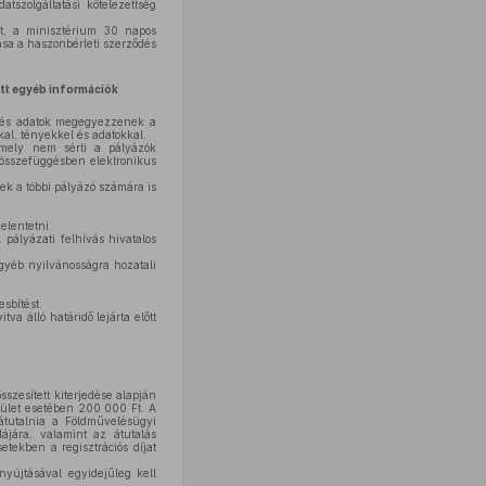
tszolgáltatási kötelezettség
et, a minisztérium 30 napos
tása a haszonbérleti szerződés
ott egyéb információk
ek és adatok megegyezzenek a
kal, tényekkel és adatokkal.
amely nem sérti a pályázók
l összefüggésben elektronikus
sek a többi pályázó számára is
elentetni.
 pályázati felhívás hivatalos
egyéb nyilvánosságra hozatali
sbítést.
va álló határidő lejárta előtt
sszesített kiterjedése alapján
erület esetében 200 000 Ft. A
 átutalnia a Földművelésügyi
ájára, valamint az átutalás
etekben a regisztrációs díjat
nyújtásával egyidejűleg kell