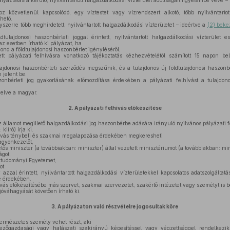
ályáztatásra kerülő, nyilvántartott halgazdálkodási vízterület adottságait figyelembe véve
közvetlenül kapcsolódó, egy víztestet vagy vízrendszert alkotó, több nyilvántartott
hető.
szerre több meghirdetett, nyilvántartott halgazdálkodási vízterületet – ideértve a
(2) beke
dtulajdonosi haszonbérleti joggal érintett, nyilvántartott halgazdálkodási vízterület 
z esetben írható ki pályázat, ha
ond a földtulajdonosi haszonbérlet igényléséről,
tt pályázati felhívásra vonatkozó tájékoztatás kézhezvételétől számított 15 napon be
ajdonosi haszonbérleti szerződés megszűnik, és a tulajdonos új földtulajdonosi haszonb
 jelent be.
onbérleti jog gyakorlásának előmozdítása érdekében a pályázati felhívást a tulajdono
yelve a magyar.
2.
A pályázati felhívás előkészítése
 államot megillető halgazdálkodási jog haszonbérbe adására irányuló nyilvános pályázati
kiíró) írja ki.
lhívás ténybeli és szakmai megalapozása érdekében megkeresheti
vagyonkezelőt,
lős miniszter (a továbbiakban: miniszter) által vezetett minisztériumot (a továbbiakban: mi
ágot,
ttudományi Egyetemet,
ot
 azzal érintett, nyilvántartott halgazdálkodási vízterületekkel kapcsolatos adatszolgáltatás
 érdekében.
hívás előkészítésébe más szervet, szakmai szervezetet, szakértő intézetet vagy személyt is 
jóváhagyását követően írható ki.
3.
A pályázaton való részvételre jogosultak köre
ermészetes személy vehet részt, aki
őgazdasági vagy halászati szakirányú képesítéssel vagy végzettséggel rendelkezik