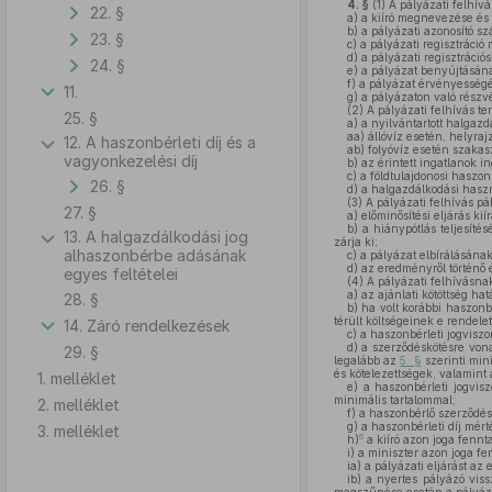
4. §
(1)
A pályázati felhívás
22. §
a)
a kiíró megnevezése és
b)
a pályázati azonosító sz
23. §
c)
a pályázati regisztráció 
d)
a pályázati regisztrációs
24. §
e)
a pályázat benyújtásána
f)
a pályázat érvényességén
11.
g)
a pályázaton való részvé
(2)
A pályázati felhívás ter
25. §
a)
a nyilvántartott halgazdá
aa)
állóvíz esetén, helyraj
12. A haszonbérleti díj és a
ab)
folyóvíz esetén szakasz
vagyonkezelési díj
b)
az érintett ingatlanok in
c)
a földtulajdonosi haszon
26. §
d)
a halgazdálkodási haszno
(3)
A pályázati felhívás pál
27. §
a)
előminősítési eljárás kií
b)
a hiánypótlás teljesítés
13. A halgazdálkodási jog
zárja ki;
alhaszonbérbe adásának
c)
a pályázat elbírálásának
d)
az eredményről történő é
egyes feltételei
(4)
A pályázati felhívásnak
a)
az ajánlati kötöttség ha
28. §
b)
ha volt korábbi haszonbé
térült költségeinek e rendele
14. Záró rendelkezések
c)
a haszonbérleti jogviszo
d)
a szerződéskötésre vonat
29. §
legalább az
5. §
szerinti mini
és kötelezettségek, valamint 
1. melléklet
e)
a haszonbérleti jogvisz
minimális tartalommal;
2. melléklet
f)
a haszonbérlő szerződésb
g)
a haszonbérleti díj mér
3. melléklet
6
h)
a kiíró azon joga fennta
i)
a miniszter azon joga fe
ia)
a pályázati eljárást az
ib)
a nyertes pályázó viss