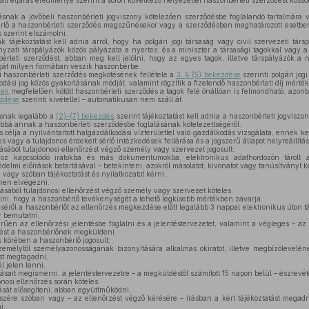
i eljárás eredménye szerint a soron következő helyezettel haszonbérleti szerződést kössö
ásnak a jövőbeli haszonbérleti jogviszony kötelezően szerződésbe foglalandó tartalmára v
érlő a haszonbérleti szerződés megszűnésekor vagy a szerződésben meghatározott esetben 
 szerint elszámolni.
 tájékoztatást kell adnia arról, hogy ha polgári jogi társaság vagy civil szervezeti társ
yzati társpályázók közös pályázata a nyertes, és a miniszter a társasági tagokkal vagy a
érleti szerződést, abban meg kell jelölni, hogy az egyes tagok, illetve társpályázók a n
ogát milyen formában veszik haszonbérbe.
i haszonbérleti szerződés megkötésének feltétele a
3. § (5) bekezdése
szerinti polgári jo
ási jog közös gyakorlásának módját, valamint rögzítik a fizetendő haszonbérleti díj mérték
nek
megfelelően kötött haszonbérleti szerződés a tagok felé önállóan is felmondható, azonb
ezdése
szerinti kivétellel – automatikusan nem száll át.
ásnak legalább a
(2)–(7) bekezdés
szerint tájékoztatást kell adnia a haszonbérleti jogviszon
vábbá annak a haszonbérleti szerződésbe foglalásának kötelezettségéről.
s célja a nyilvántartott halgazdálkodási vízterülettel való gazdálkodás vizsgálata, ennek k
s vagy a tulajdonos érdekeit sértő intézkedések feltárása és a jogszerű állapot helyreállítás
ából tulajdonosi ellenőrzést végző személy vagy szervezet jogosult:
oz kapcsolódó iratokba és más dokumentumokba, elektronikus adathordozón tárolt 
delmi előírások betartásával – betekinteni, azokról másolatot, kivonatot vagy tanúsítványt ké
 vagy szóban tájékoztatást és nyilatkozatot kérni,
nen elvégezni.
sából tulajdonosi ellenőrzést végző személy vagy szervezet köteles:
lni, hogy a haszonbérlő tevékenységét a lehető legkisebb mértékben zavarja,
ről a haszonbérlőt az ellenőrzés megkezdése előtt legalább 3 nappal elektronikus úton tá
 bemutatni,
rűen az ellenőrzési jelentésbe foglalni és a jelentéstervezetet, valamint a végleges – az
ntést a haszonbérlőnek megküldeni.
s körében a haszonbérlő jogosult:
emélytől személyazonosságának bizonyítására alkalmas okiratot, illetve megbízólevelé
t megtagadni,
l jelen lenni,
sait megismerni, a jelentéstervezetre – a megküldéstől számított 15 napon belül – észrevéte
nosi ellenőrzés során köteles:
ását elősegíteni, abban együttműködni,
szére szóban vagy – az ellenőrzést végző kérésére – írásban a kért tájékoztatást megadn
i,