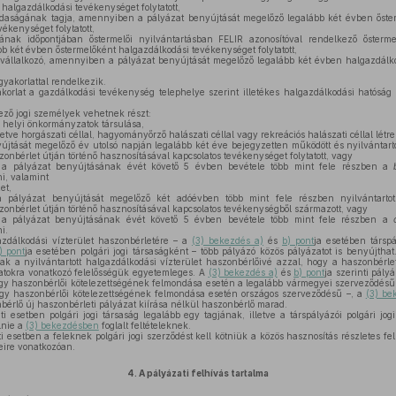
halgazdálkodási tevékenységet folytatott,
zdaságának tagja, amennyiben a pályázat benyújtását megelőző legalább két évben őste
ékenységet folytatott,
nak időpontjában őstermelői nyilvántartásban FELIR azonosítóval rendelkező ősterm
b két évben őstermelőként halgazdálkodási tevékenységet folytatott,
llalkozó, amennyiben a pályázat benyújtását megelőző legalább két évben halgazdálkod
yakorlattal rendelkezik.
orlat a gazdálkodási tevékenység telephelye szerint illetékes halgazdálkodási hatóság 
ező jogi személyek vehetnek részt:
 helyi önkormányzatok társulása,
etve horgászati céllal, hagyományőrző halászati céllal vagy rekreációs halászati céllal létreh
jtását megelőző év utolsó napján legalább két éve bejegyzetten működött és nyilvántarto
onbérlet útján történő hasznosításával kapcsolatos tevékenységet folytatott, vagy
 a pályázat benyújtásának évét követő 5 évben bevétele több mint fele részben a
i, valamint
et,
pályázat benyújtását megelőző két adóévben több mint fele részben nyilvántartott 
onbérlet útján történő hasznosításával kapcsolatos tevékenységből származott, vagy
 a pályázat benyújtásának évét követő 5 évben bevétele több mint fele részben a
i.
azdálkodási vízterület haszonbérletére – a
(3) bekezdés a)
és
b) pont
ja esetében társpá
) pont
ja esetében polgári jogi társaságként – több pályázó közös pályázatot is benyújtha
k a nyilvántartott halgazdálkodási vízterület haszonbérlőivé azzal, hogy a haszonbérleti
datokra vonatkozó felelősségük egyetemleges. A
(3) bekezdés a)
és
b) pont
ja szerinti pály
y haszonbérlői kötelezettségének felmondása esetén a legalább vármegyei szerveződésű
y haszonbérlői kötelezettségének felmondása esetén országos szerveződésű –, a
(3) be
bérlő új haszonbérleti pályázat kiírása nélkül haszonbérlő marad.
ti esetben polgári jogi társaság legalább egy tagjának, illetve a társpályázói polgári jo
lnie a
(3) bekezdésben
foglalt feltételeknek.
i esetben a feleknek polgári jogi szerződést kell kötniük a közös hasznosítás részletes fel
geire vonatkozóan.
4.
A pályázati felhívás tartalma