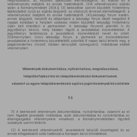
megindításáról, az előzetes tájékoztató elérhetőségéről, az eljárás és a
véleményezés módjáról, és annak határidejéről. (3)A véleményezési eljárás
során a Kormányrendelet 29/A.§ (3) bekezdése szerint közzétett hirdetmény
tájékoztatást nyújt az eljárás tárgyáról, az elkészült tervezet elérhetőségéről, a
véleményezési módjáról és annak határidejéről. (4)Lakossági fórum esetén,
annak tárgyáról, helyéről és időpontjáról a lakossági fórum idejét megelőző 8
nappal korábban a helyben szokásos módon közzétett lakossági hirdetmény
útján kell értesíteni a partnereket. A lakossági fórumról jelenléti ív és
jegyzőkönyv készül, mely írásban rögzíti a javaslatokat, észrevételeket. A
jegyzőkönyv tartalmazza a javaslattevő, észrevételező nevét és címét.
(5)Amennyiben nincs lakossági fórum, a partnerek az észrevételeiket,
javaslataikat a hirdetmény közzétételétől számított 8 napon belül tehetik meg, a
polgármesterhez címzett, írásban benyújtott, szövegszerű, indoklással ellátott
véleményben.
Vélemények dokumentálása, nyilvántartása, megválaszolása,
településfejlesztési és településrendezési dokumentumok,
valamint az egyes településrendezési sajátos jogintézmények közzététele
3.§
(1) A beérkezett vélemények dokumentálása, nyilvántartása, valamint az el
nem fogadott javaslatok indokolása, azok dokumentálása és nyilvántartása az
államigazgatási véleményekre vonatkozó, a Kormányrendeletben rögzített
szabályok szerint történik.
(2) A beérkezett véleményekről, javaslatokról készülő összefoglaló és az
annak elfogadásáról szóló határozat a honlapon kerül kihirdetésre.