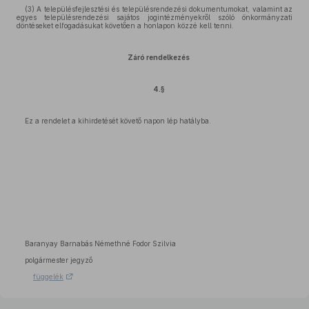
(3) A településfejlesztési és településrendezési dokumentumokat, valamint az
egyes településrendezési sajátos jogintézményekről szóló önkormányzati
döntéseket elfogadásukat követően a honlapon közzé kell tenni.
Záró rendelkezés
4.§
Ez a rendelet a kihirdetését követő napon lép hatályba.
Baranyay Barnabás Némethné Fodor Szilvia
polgármester jegyző
függelék