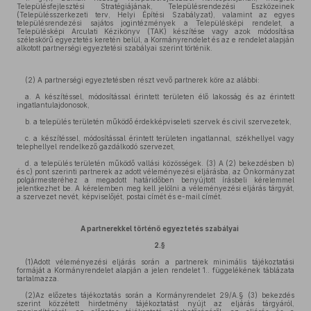
Településfejlesztési Stratégiájának, Településrendezési Eszközeinek
(Településszerkezeti terv, Helyi Építési Szabályzat), valamint az egyes
településrendezési sajátos jogintézmények a Településképi rendelet, a
Településképi Arculati Kézikönyv (TAK) készítése vagy azok módosítása
széleskörű egyeztetés keretén belül, a Kormányrendelet és az e rendelet alapján
alkotott partnerségi egyeztetési szabályai szerint történik.
(2) A partnerségi egyeztetésben részt vevő partnerek köre az alábbi:
a. A készítéssel, módosítással érintett területen élő lakosság és az érintett
ingatlantulajdonosok,
b. a település területén működő érdekképviseleti szervek és civil szervezetek,
c. a készítéssel, módosítással érintett területen ingatlannal, székhellyel vagy
telephellyel rendelkező gazdálkodó szervezet,
d. a település területén működő vallási közösségek. (3) A (2) bekezdésben b)
és c) pont szerinti partnerek az adott véleményezési eljárásba, az Önkormányzat
polgármesteréhez a megadott határidőben benyújtott írásbeli kérelemmel
jelentkezhet be. A kérelemben meg kell jelölni a véleményezési eljárás tárgyát,
a szervezet nevét, képviselőjét, postai címét és e-mail címét.
A partnerekkel történő egyeztetés szabályai
2.§
(1)Adott véleményezési eljárás során a partnerek minimális tájékoztatási
formáját a Kormányrendelet alapján a jelen rendelet 1.. függelékének táblázata
tartalmazza.
(2)Az előzetes tájékoztatás során a Kormányrendelet 29/A.§ (3) bekezdés
szerint közzétett hirdetmény tájékoztatást nyújt az eljárás tárgyáról,