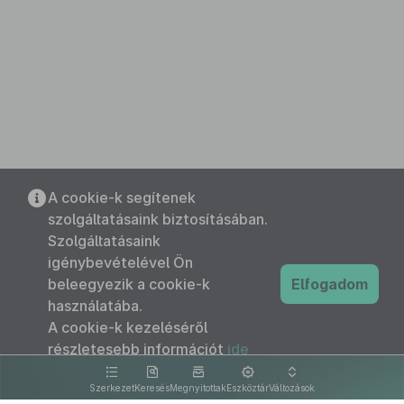
A cookie-k segítenek
szolgáltatásaink biztosításában.
Szolgáltatásaink
igénybevételével Ön
beleegyezik a cookie-k
Elfogadom
használatába.
A cookie-k kezeléséről
részletesebb információt
ide
kattintva olvashat.
Szerkezet
Keresés
Megnyitottak
Eszköztár
Változások