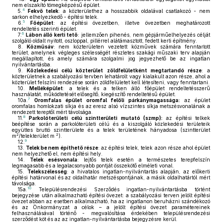
nem elszakító tömegképzésű épület.
4
5.
Fekvő telek
: a közterülethez a hosszabbik oldalával csatlakozó - nem
sarkon elhelyezkedő - építési telek.
5
6.
Főépület
: az építési övezetben, illetve övezetben meghatározott
rendeltetés szerinti épület.
6
7.
Lábon álló kerti tető
: jellemzően pihenés, nem gépjárműelhelyezés célját
szolgáló oldalt nyitott, oszloppal, pillérrel alátámasztott, fedett kerti építmény.
8.
Közműsáv
: nem közterületen vezetett közművek számára fenntartott
terület, amelynek végleges szélességét részletes szakági műszaki terv alapján
megállapított, és amely számára szolgalmi jog jegyezhető be az ingatlan
nyilvántartásba.
9.
Közlekedési célú közterület zöldfelületként megtartandó része
: a
közterületnek a szabályozási tervben lehatárolt vagy kialakult azon része, ahol a
közterület felszíni rendezése során zöldfelületet kell létesíteni, vagy fenntartani.
10.
Melléképület
: a telek és a telken álló főépület rendeltetésszerű
használatát, működtetését elősegítő, kiegészítő rendeltetésű épület.
7
10a.
Oromfalas épület oromfal felőli párkánymagassága:
az épület
oromfalas homlokzati síkja és az eresz alsó vízszintes síkja metszésvonalának a
rendezett tereptől mért távolsága.
8
11.
Parkolóterületi célú szintterületi mutató (szmp):
az építési telkek
beépítése során a parkolóterületi célú és a kiszolgáló közlekedési területeik
együttes bruttó szintterülete és a telek területének hányadosa (szintterület
2
2
m
/telekterület m
).
9
12.
13.
Telek be nem építhető része
: az építési telek, telek azon része ahol épület
nem helyezhető el, nem építési hely.
14.
Telek esésvonala
: lejtős telek esetén a természetes terepfelszín
legmagasabb és a legalacsonyabb pontját összekötő elméleti vonal.
15.
Telekszélesség
: a hivatalos ingatlan-nyilvántartás alapján, az előkerti
építési határvonal és az oldalhatár metszéspontjának, a másik oldalhatártól mért
távolsága.
10
15a.
Településrendezési Szerződés ingatlan-nyilvántartásba történt
bejegyzése után alkalmazható építési övezet: a szabályozási terven jelölt építési
övezet abban az esetben alkalmazható, ha az ingatlanon beruházni szándékozó
és az Önkormányzat a célok – a jelölt építési övezet paramétereinek
felhasználásával történő - megvalósítása érdekében településrendezési
szerződést köt és az az ingatlan-nyilvántartásba bejegyzésre kerül.