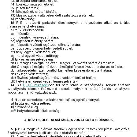
13.
út céljára fenntartott terület;
14.
kötelező megszüntető jel;
15.
jelzett méretek;
16.
kötelező közterületi fásítás.
(3)
Más jogszabály által elrendelt szabályozási elemek:
a)
védőtávolság;
b)
P+R rendszerű parkolási létesítmények elhelyezésére alkalmas terület
határa és férőhelyszáma;
c)
művi értékvédelem
ca)
műemlék;
cb)
műemléki környezet határa;
cc)
régészeti lelőhely határa;
cd)
fokozottan védett régészeti lelőhely határa;
ce)
Budapest fővárosi helyi védett épület;
cf)
helyi egyedi védett épület;
cg)
helyi egyedi védett műtárgy;
d)
táj- és természetvédelem
da)
Országos ökológiai hálózat - magterület övezet határa és területe;
db)
Országos ökológiai hálózat - ökológiai folyosó övezet határa és területe;
dc)
tájképvédelmi szempontból kiemelten kezelendő terület határa;
dd)
ex lege védett forrás;
de)
fővárosi jelentőségű természetvédelmi terület határa;
df)
helyi jelentőségű védett természeti érték.
(4)
Az
(1)-(3) bekezdés
ben fel nem sorolt, a Szabályozási Terven ábrázolt
szabályozási elemek tájékoztató elemek, melyek a kerületi építési szabályzat
módosítása nélkül változtathatók.
4. §
Jelen rendeletben alkalmazott sajátos jogintézmények:
a)
beültetési kötelezettség;
b)
elővásárlási jog.
13
c)
helyrehozatali kötelezettség.
4.
KÖZTERÜLET ALAKÍTÁSÁRA VONATKOZÓ ELŐÍRÁSOK
5. §
(1)
A meglévő hiányos fasorok kiegészítése, fasorok telepítése kötelező a
Szabályozási terven jelölt utak és lakóutcák mentén.
(2)
A kerület területén közterületen kioszk akkor létesíthető, ha