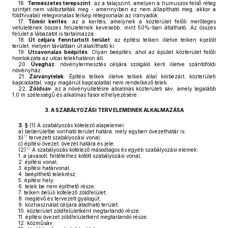
16.
Természetes terepszint
: az a talajszint, amelyen a humuszos felső réteg
szintjét nem változtatták meg - amennyiben ez nem állapítható meg, akkor a
földhivatali rétegvonalas térkép rétegvonalai az irányadók.
17.
Tömör kerítés
: az a kerítés, amelynek a közterület felőli merőleges
vetületének összes felületének kevesebb, mint 50%-ban átlátható. Az összes
felület a lábazatot is tartalmazza.
18.
Út céljára fenntartott terület
: az építési telken illetve telken kijelölt
terület, melyen távlatban út alakítható ki.
19.
Utcavonalas beépítés
: Olyan beépítés, ahol az épület közterület felőli
homlokzata az utcai telekhatáron áll.
20.
Üvegház
: növénytermesztés céljára szolgáló kerti illetve szántóföldi
növényház.
21.
Zárványtelek
: Építési telkek illetve telkek által körbezárt, közterületi
kapcsolattal, vagy magánút kapcsolattal nem rendelkező telek.
22.
Zöldsáv
: az a növényültetésre alkalmas közterületi sáv, amely legalább
1,0 m szélességű és alkalmas fasor elhelyezésére.
3.
A SZABÁLYOZÁSI TERV ELEMEINEK ALKALMAZÁSA
3. §
(1)
A szabályozás kötelező alapelemei:
a)
belterületbe vonható terület határa, mely egyben övezethatár is;
11
b)
tervezett szabályozási vonal;
c)
építési övezet, övezet határa és jele;
12
(2)
A szabályozás kötelező másodlagos és egyéb szabályozási elemek:
1.
a javasolt, feltételhez kötött szabályozási vonal;
2.
építési vonal;
3.
építési határvonal;
4.
beépíthető telekrész;
5.
építési hely;
6.
telek be nem építhető része;
7.
telken belüli kötelező zöldfelület;
8.
meglévő és tervezett gyalogút;
9.
közhasználat céljára átadható terület;
10.
közterület zöldfelületként megtartandó része;
11.
építési övezet zöldfelületként megtartandó része;
12.
közműsáv;