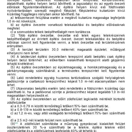
szereplő épület, épületrész kubatúrán belül felújítható, korszerűsíthető,
átalakítható, építési helyen belül bővíthető, a jogszabályi és az egyéb övezeti
előírások figyelembevételével. Az építési helyen kívül eső földhivatali
nyilvántartásban szereplő meglévő főépület, főépületrész kubatúrán kívül
kizárólag függőleges irányban akkor bővíthető, ha
a)
tetőszerkezet felújítása esetén a meglévő kubatúra magassága legfeljebb
1,0 m-rel növekszik,
b)
az építési övezetre vonatkozó telekalakítási és beépítési előírásoknak
megfelel
c)
a szomszédos telkek beépíthetőségét nem korlátozza.
(2)
Több építési övezetbe, övezetbe eső telek egyes telekrészeinek
beépíthetőségét az érintett építési övezet, övezet telekalakítási és beépítési
előírásai szerint kell figyelembe venni, a telek övezetbe eső területrészének
arányában.
(3)
A kerület területén 30,0 méternél magasabb épületet, műtárgyat
elhelyezni nem lehet.
(4)
A lakóterület építési övezeteiben terepszint alatti beépítés csak építési
helyen belül történhet, az előkertben kialakítható terepszint alatti gépjármű
lehajtó kivételével.
(5)
Az építési övezetekben az épületmagasság, a homlokzatmagasság és a
párkánymagasság számításánál a természetes terepszintet kell figyelembe
venni.
(6)
Lakó rendeltetési egység huzamos tartózkodásra szolgáló helyiségének
padlószintje a csatlakozó terepszinthez képest 1,0 m-nél alacsonyabban nem
lehet.
(7)
Utcavonalas beépítés esetén lakó rendeltetés a földszinten kizárólag úgy
alakítható ki, ha a padlóvonal szintje a járdaszinthez képest legalább 1,0 m-rel
magasabban helyezkedik el.
(8)
Az építési övezetekben az előírt zöldfelület legkisebb mértékét biztosító
zöldfelületbe
a)
a 0,3-0,79 m közötti termőrétegű tetőkert 15%-ban számítható be,
b)
a 0,8-1,19 m közötti termőrétegű tetőkert 40%-ban számítható be,
c)
az 1,2 m-es, vagy attól vastagabb termőrétegű tetőkert 75%-ban számítható
be,
d)
a 2,5 m2-nél kisebb felület nem számítható be.
42
(9)
A zöldfelület számításba a műanyag gyepráccsal kialakított felület
összterületének 30 %-a számítható be a telekre, építési telekre előírt
zöldfelületbe és a zöldfelületnek legfeljebb 40%-át tehetik ki.