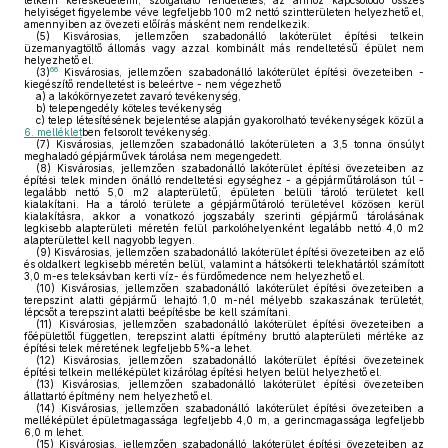
telkein kereskedelemi, szolgáltató rendeltetés, az ahhoz kapcsolódó összes
helyiséget figyelembe véve legfeljebb 100 m2 nettó szintterületen helyezhető el,
amennyiben az övezeti előírás másként nem rendelkezik.
(5)
Kisvárosias, jellemzően szabadonálló lakóterület építési telkein
üzemanyagtöltő állomás vagy azzal kombinált más rendeltetésű épület nem
helyezhető el.
66
(3)
Kisvárosias, jellemzően szabadonálló lakóterület építési övezeteiben -
kiegészítő rendeltetést is beleértve - nem végezhető
a)
a lakókörnyezetet zavaró tevékenység,
b)
telepengedély köteles tevékenység
c)
telep létesítésének bejelentése alapján gyakorolható tevékenységek közül a
6. melléklet
ben felsorolt tevékenység.
(7)
Kisvárosias, jellemzően szabadonálló lakóterületen a 3,5 tonna önsúlyt
meghaladó gépjárművek tárolása nem megengedett.
(8)
Kisvárosias, jellemzően szabadonálló lakóterület építési övezeteiben az
építési telek minden önálló rendeltetési egységhez - a gépjárműtároláson túl -
legalább nettó 5,0 m2 alapterületű, épületen belüli tároló területet kell
kialakítani. Ha a tároló területe a gépjárműtároló területével közösen kerül
kialakításra, akkor a vonatkozó jogszabály szerinti gépjármű tárolásának
legkisebb alapterületi méretén felül parkolóhelyenként legalább nettó 4,0 m2
alapterülettel kell nagyobb legyen.
(9)
Kisvárosias, jellemzően szabadonálló lakóterület építési övezeteiben az elő
és oldalkert legkisebb méretén belül, valamint a hátsókerti telekhatártól számított
3,0 m-es teleksávban kerti víz- és fürdőmedence nem helyezhető el.
(10)
Kisvárosias, jellemzően szabadonálló lakóterület építési övezeteiben a
terepszint alatti gépjármű lehajtó 1,0 m-nél mélyebb szakaszának területét,
lépcsőt a terepszint alatti beépítésbe be kell számítani.
(11)
Kisvárosias, jellemzően szabadonálló lakóterület építési övezeteiben a
főépülettől független, terepszint alatti építmény bruttó alapterületi mértéke az
építési telek méretének legfeljebb 5%-a lehet.
(12)
Kisvárosias, jellemzően szabadonálló lakóterület építési övezeteinek
építési telkein melléképület kizárólag építési helyen belül helyezhető el.
(13)
Kisvárosias, jellemzően szabadonálló lakóterület építési övezeteiben
állattartó építmény nem helyezhető el.
(14)
Kisvárosias, jellemzően szabadonálló lakóterület építési övezeteiben a
melléképület épületmagassága legfeljebb 4,0 m, a gerincmagassága legfeljebb
6,0 m lehet.
(15)
Kisvárosias, jellemzően szabadonálló lakóterület építési övezeteiben az