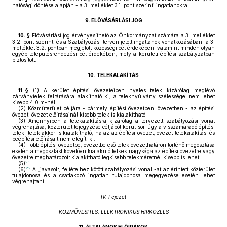
hatósági döntése alapján - a 3. melléklet 3.1. pont szerinti ingatlanokra.
9.
ELŐVÁSÁRLÁSI JOG
10. §
Elővásárlási jog érvényesíthető az Önkormányzat számára a 3. melléklet
3.2. pont szerinti és a Szabályozási terven jelölt ingatlanok vonatkozásában, a 3.
melléklet 3.2. pontban megjelölt közösségi cél érdekében, valamint minden olyan
egyéb településrendezési cél érdekében, mely a kerületi építési szabályzatban
biztosított.
10.
TELEKALAKÍTÁS
11. §
(1)
A kerület építési övezeteiben nyeles telek kizárólag meglévő
zárványtelek feltárására alakítható ki, a teleknyúlvány szélessége nem lehet
kisebb 4,0 m-nél.
(2)
Közműterület céljára - bármely építési övezetben, övezetben - az építési
övezet, övezet előírásainál kisebb telek is kialakítható.
(3)
Amennyiben a telekalakításra kizárólag a tervezett szabályozási vonal
végrehajtása, közterület lejegyzése céljából kerül sor, úgy a visszamaradó építési
telek, telek akkor is kialakítható, ha az az építési övezet, övezet telekalakítási és
beépítési előírásait nem elégíti ki.
(4)
Több építési övezetbe, övezetbe eső telek övezethatáron történő megosztása
esetén a megosztást követően kialakuló telkek nagysága az építési övezetre vagy
övezetre meghatározott kialakítható legkisebb telekméretnél kisebb is lehet.
21
(5)
22
(6)
A „javasolt, feltételhez kötött szabályozási vonal”-at az érintett közterület
tulajdonosa és a csatlakozó ingatlan tulajdonosa megegyezése esetén lehet
végrehajtani.
IV. Fejezet
KÖZMŰVESÍTÉS, ELEKTRONIKUS HÍRKÖZLÉS