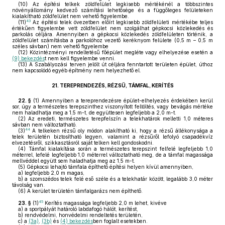
(10)
Az építési telkek zöldfelület legkisebb mértékénél a többszintes
növényállomány kedvező számítási lehetősége és a függőleges felületeken
kialakítható zöldfelület nem vehető figyelembe.
43
(11)
Az építési telek övezetben előírt legkisebb zöldfelületi mértékébe teljes
értékűen figyelembe vett zöldfelület nem szolgálhat gépkocsi közlekedés és
parkolás céljára. Amennyiben a gépkocsi közlekedés zöldfelületen történik, a
zöldfelület számításba a parkolóhoz vezető keréknyom felülete (0,5 m – 0,5 m
széles sávban) nem vehető figyelembe
(12)
Közintézményi rendeltetésű főépület megléte vagy elhelyezése esetén a
(9) bekezdés
t nem kell figyelembe venni.
(13)
A Szabályozási terven jelölt út céljára fenntartott területen épület, úthoz
nem kapcsolódó egyéb építmény nem helyezhető el.
21.
TEREPRENDEZÉS, RÉZSŰ, TÁMFAL, KERÍTÉS
22. §
(1)
Amennyiben a tereprendezésre épület-elhelyezés érdekében kerül
sor, úgy a természetes terepszinthez viszonyított feltöltés, vagy bevágás mértéke
nem haladhatja meg a 1,5 m-t, de együttesen legfeljebb a 2,0 m-t.
(2)
Az eredeti, természetes terepfelszín a telekhatárok melletti 1,0 méteres
sávban nem változtatható.
44
(3)
A telkeken rézsű oly módon alakítható ki, hogy a rézsű állékonysága a
telek területén biztosítható legyen, valamint a rézsűről lefolyó csapadékvíz
elvezetésről, szikkasztásról saját telken kell gondoskodni.
(4)
Támfal kialakítása során a természetes terepszint felfelé legfeljebb 1,0
méterrel, lefelé legfeljebb 1,0 méterrel változtatható meg, de a támfal magassága
mellvéddel együtt sem haladhatja meg az 1,5 m-t.
(5)
Gépkocsi lehajtó támfala építhető építési helyen kívül amennyiben,
a)
legfeljebb 2,0 m magas,
b)
a szomszédos telek felé eső széle és a telekhatár között, legalább 3,0 méter
távolság van.
(6)
A kerület területén támfalgarázs nem építhető.
45
23. §
(1)
Kerítés magassága legfeljebb 2,0 m lehet, kivéve
a)
a sportpályát határoló labdafogó hálót, kerítést,
b)
rendvédelmi, honvédelmi rendeltetés területén,
c)
a
(3a)
,
(3b)
és
(4) bekezdés
ben foglalt esetekben.