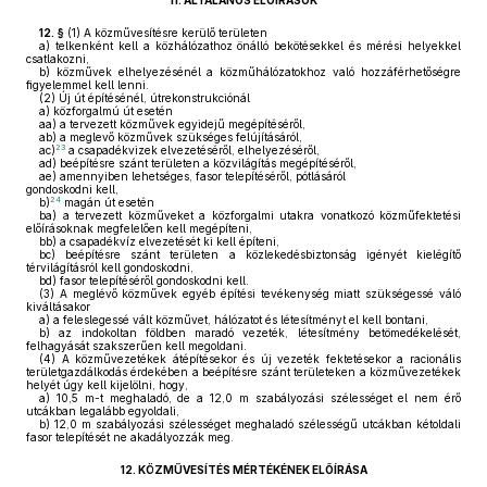
11.
ÁLTALÁNOS ELŐÍRÁSOK
12. §
(1)
A közművesítésre kerülő területen
a)
telkenként kell a közhálózathoz önálló bekötésekkel és mérési helyekkel
csatlakozni,
b)
közművek elhelyezésénél a közműhálózatokhoz való hozzáférhetőségre
figyelemmel kell lenni.
(2)
Új út építésénél, útrekonstrukciónál
a)
közforgalmú út esetén
aa)
a tervezett közművek egyidejű megépítéséről,
ab)
a meglevő közművek szükséges felújításáról,
23
ac)
a csapadékvizek elvezetéséről, elhelyezéséről,
ad)
beépítésre szánt területen a közvilágítás megépítéséről,
ae)
amennyiben lehetséges, fasor telepítéséről, pótlásáról
gondoskodni kell,
24
b)
magán út esetén
ba)
a tervezett közműveket a közforgalmi utakra vonatkozó közműfektetési
előírásoknak megfelelően kell megépíteni,
bb)
a csapadékvíz elvezetését ki kell építeni,
bc)
beépítésre szánt területen a közlekedésbiztonság igényét kielégítő
térvilágításról kell gondoskodni,
bd)
fasor telepítéséről gondoskodni kell.
(3)
A meglévő közművek egyéb építési tevékenység miatt szükségessé váló
kiváltásakor
a)
a feleslegessé vált közművet, hálózatot és létesítményt el kell bontani,
b)
az indokoltan földben maradó vezeték, létesítmény betömedékelését,
felhagyását szakszerűen kell megoldani.
(4)
A közművezetékek átépítésekor és új vezeték fektetésekor a racionális
területgazdálkodás érdekében a beépítésre szánt területeken a közművezetékek
helyét úgy kell kijelölni, hogy,
a)
10,5 m-t meghaladó, de a 12,0 m szabályozási szélességet el nem érő
utcákban legalább egyoldali,
b)
12,0 m szabályozási szélességet meghaladó szélességű utcákban kétoldali
fasor telepítését ne akadályozzák meg.
12.
KÖZMŰVESÍTÉS MÉRTÉKÉNEK ELŐÍRÁSA