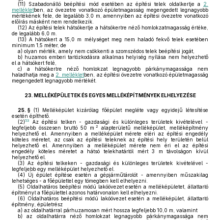
(11)
Szabadonálló beépítési mód esetében az építési telek oldalkertje a
2.
melléklet
ben, az övezetre vonatkozó épületmagasság megengedett legnagyobb
mértékének fele, de legalább 3,0 m, amennyiben az építési övezetre vonatkozó
előírás másként nem rendelkezik.
(12)
Az építési telek hátsókertje a hátsókertre néző homlokzatmagasság értéke,
de legalább 6,0 m.
(13)
A hátsókert a 15,0 m mélységet meg nem haladó fekvő telek esetében
minimum 1,5 méter, de
a)
olyan mérték, amely nem csökkenti a szomszédos telek beépítési jogát,
b)
huzamos emberi tartózkodásra alkalmas helyiség nyílása nem helyezhető
el a hátsókert felé,
c)
a hátsókertre néző homlokzat legnagyobb párkánymagassága nem
haladhatja meg a
2. melléklet
ben, az építési övezetre vonatkozó épületmagasság
megengedett legnagyobb mértékét.
23.
MELLÉKÉPÜLETEK ÉS EGYES MELLÉKÉPÍTMÉNYEK ELHELYEZÉSE
25. §
(1)
Melléképület kizárólag főépület megléte vagy egyidejű létesítése
esetén építhető.
53
(2)
Az építési telken - gazdasági és különleges területek kivételével -
2
legfeljebb összesen bruttó 50 m
alapterületű melléképület, melléképítmény
helyezhető el. Amennyiben a melléképület mérete eléri az építési engedély
köteles méretet, az csak az építési teleknek az építési hely területén belül
helyezhető el. Amennyiben a melléképület mérete nem éri el az építési
engedély köteles méretet a hátsó telekhatártól mért 3 m távolságon kívül
helyezhető el.
(3)
Az építési telkeken - gazdasági és különleges területek kivételével -
legfeljebb egy melléképület helyezhető el.
(4)
Új épület építése esetén a gépjárműtárolót - amennyiben műszakilag
lehetséges - a főépülettel egy tömegben kell elhelyezni.
(5)
Oldalhatáros beépítési módú lakóövezet esetén a melléképületet, állattartó
építményt a főépülettel azonos határvonalon kell elhelyezni.
(6)
Oldalhatáros beépítési módú lakóövezet esetén a melléképület, állattartó
építmény, épületrész
a)
az oldalhatárral párhuzamosan mért hossza legfeljebb 10,0 m, valamint
b)
az oldalhatárra néző homlokzat legnagyobb párkánymagassága nem