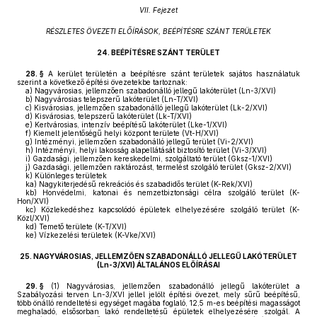
VII. Fejezet
RÉSZLETES ÖVEZETI ELŐÍRÁSOK, BEÉPÍTÉSRE SZÁNT TERÜLETEK
24.
BEÉPÍTÉSRE SZÁNT TERÜLET
28. §
A kerület területén a beépítésre szánt területek sajátos használatuk
szerint a következő építési övezetekbe tartoznak:
a)
Nagyvárosias, jellemzően szabadonálló jellegű lakóterület (Ln-3/XVI)
b)
Nagyvárosias telepszerű lakóterület (Ln-T/XVI)
c)
Kisvárosias, jellemzően szabadonálló jellegű lakóterület (Lk-2/XVI)
d)
Kisvárosias, telepszerű lakóterület (Lk-T/XVI)
e)
Kertvárosias, intenzív beépítésű lakóterület (Lke-1/XVI)
f)
Kiemelt jelentőségű helyi központ területe (Vt-H/XVI)
g)
Intézményi, jellemzően szabadonálló jellegű terület (Vi-2/XVI)
h)
Intézményi, helyi lakosság alapellátását biztosító terület (Vi-3/XVI)
i)
Gazdasági, jellemzően kereskedelmi, szolgáltató terület (Gksz-1/XVI)
j)
Gazdasági, jellemzően raktározást, termelést szolgáló terület (Gksz-2/XVI)
k)
Különleges területek
ka)
Nagykiterjedésű rekreációs és szabadidős terület (K-Rek/XVI)
kb)
Honvédelmi, katonai és nemzetbiztonsági célra szolgáló terület (K-
Hon/XVI)
kc)
Közlekedéshez kapcsolódó épületek elhelyezésére szolgáló terület (K-
Közl/XVI)
kd)
Temető területe (K-T/XVI)
ke)
Vízkezelési területek (K-Vke/XVI)
25.
NAGYVÁROSIAS, JELLEMZŐEN SZABADONÁLLÓ JELLEGŰ LAKÓTERÜLET
(Ln-3/XVI) ÁLTALÁNOS ELŐÍRÁSAI
29. §
(1)
Nagyvárosias, jellemzően szabadonálló jellegű lakóterület a
Szabályozási terven Ln-3/XVI jellel jelölt építési övezet, mely sűrű beépítésű,
több önálló rendeltetési egységet magába foglaló, 12,5 m-es beépítési magasságot
meghaladó, elsősorban lakó rendeltetésű épületek elhelyezésére szolgál. A