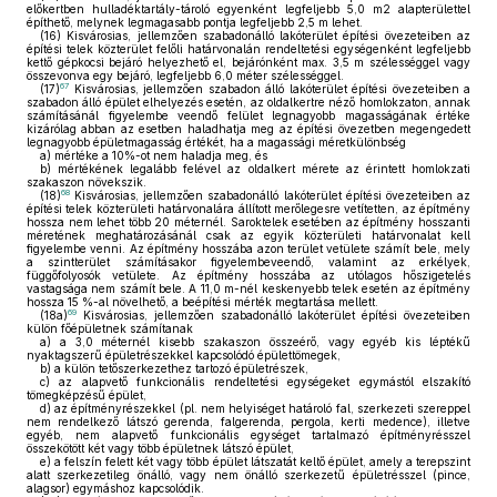
előkertben hulladéktartály-tároló egyenként legfeljebb 5,0 m2 alapterülettel
építhető, melynek legmagasabb pontja legfeljebb 2,5 m lehet.
(16)
Kisvárosias, jellemzően szabadonálló lakóterület építési övezeteiben az
építési telek közterület felőli határvonalán rendeltetési egységenként legfeljebb
kettő gépkocsi bejáró helyezhető el, bejárónként max. 3,5 m szélességgel vagy
összevonva egy bejáró, legfeljebb 6,0 méter szélességgel.
67
(17)
Kisvárosias, jellemzően szabadon álló lakóterület építési övezeteiben a
szabadon álló épület elhelyezés esetén, az oldalkertre néző homlokzaton, annak
számításánál figyelembe veendő felület legnagyobb magasságának értéke
kizárólag abban az esetben haladhatja meg az építési övezetben megengedett
legnagyobb épületmagasság értékét, ha a magassági méretkülönbség
a)
mértéke a 10%-ot nem haladja meg, és
b)
mértékének legalább felével az oldalkert mérete az érintett homlokzati
szakaszon növekszik.
68
(18)
Kisvárosias, jellemzően szabadonálló lakóterület építési övezeteiben az
építési telek közterületi határvonalára állított merőlegesre vetítetten, az építmény
hossza nem lehet több 20 méternél. Saroktelek esetében az építmény hosszanti
méretének meghatározásánál csak az egyik közterületi határvonalat kell
figyelembe venni. Az építmény hosszába azon terület vetülete számít bele, mely
a szintterület számításakor figyelembeveendő, valamint az erkélyek,
függőfolyosók vetülete. Az építmény hosszába az utólagos hőszigetelés
vastagsága nem számít bele. A 11,0 m-nél keskenyebb telek esetén az építmény
hossza 15 %-al növelhető, a beépítési mérték megtartása mellett.
69
(18a)
Kisvárosias, jellemzően szabadonálló lakóterület építési övezeteiben
külön főépületnek számítanak
a)
a 3,0 méternél kisebb szakaszon összeérő, vagy egyéb kis léptékű
nyaktagszerű épületrészekkel kapcsolódó épülettömegek,
b)
a külön tetőszerkezethez tartozó épületrészek,
c)
az alapvető funkcionális rendeltetési egységeket egymástól elszakító
tömegképzésű épület,
d)
az építményrészekkel (pl. nem helyiséget határoló fal, szerkezeti szereppel
nem rendelkező látszó gerenda, falgerenda, pergola, kerti medence), illetve
egyéb, nem alapvető funkcionális egységet tartalmazó építményrésszel
összekötött két vagy több épületnek látszó épület,
e)
a felszín felett két vagy több épület látszatát keltő épület, amely a terepszint
alatt szerkezetileg önálló, vagy nem önálló szerkezetű épületrésszel (pince,
alagsor) egymáshoz kapcsolódik.