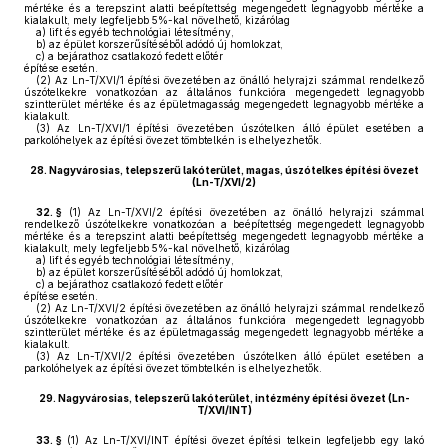
mértéke és a terepszint alatti beépítettség megengedett legnagyobb mértéke a
kialakult, mely legfeljebb 5%-kal növelhető, kizárólag
a)
lift és egyéb technológiai létesítmény,
b)
az épület korszerűsítéséből adódó új homlokzat,
c)
a bejárathoz csatlakozó fedett előtér
építése esetén.
(2)
Az Ln-T/XVI/1 építési övezetében az önálló helyrajzi számmal rendelkező
úszótelkekre vonatkozóan az általános funkcióra megengedett legnagyobb
szintterület mértéke és az épületmagasság megengedett legnagyobb mértéke a
kialakult.
(3)
Az Ln-T/XVI/1 építési övezetében úszótelken álló épület esetében a
parkolóhelyek az építési övezet tömbtelkén is elhelyezhetők.
28.
Nagyvárosias, telepszerű lakóterület, magas, úszótelkes építési övezet
(Ln-T/XVI/2)
32. §
(1)
Az Ln-T/XVI/2 építési övezetében az önálló helyrajzi számmal
rendelkező úszótelkekre vonatkozóan a beépítettség megengedett legnagyobb
mértéke és a terepszint alatti beépítettség megengedett legnagyobb mértéke a
kialakult, mely legfeljebb 5%-kal növelhető, kizárólag
a)
lift és egyéb technológiai létesítmény,
b)
az épület korszerűsítéséből adódó új homlokzat,
c)
a bejárathoz csatlakozó fedett előtér
építése esetén.
(2)
Az Ln-T/XVI/2 építési övezetében az önálló helyrajzi számmal rendelkező
úszótelkekre vonatkozóan az általános funkcióra megengedett legnagyobb
szintterület mértéke és az épületmagasság megengedett legnagyobb mértéke a
kialakult.
(3)
Az Ln-T/XVI/2 építési övezetében úszótelken álló épület esetében a
parkolóhelyek az építési övezet tömbtelkén is elhelyezhetők.
29.
Nagyvárosias, telepszerű lakóterület, intézmény építési övezet (Ln-
T/XVI/INT)
33. §
(1)
Az Ln-T/XVI/INT építési övezet építési telkein legfeljebb egy lakó