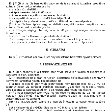
25
13. §
(1)
A kerületben építés vagy rendeltetés megváltoztatása beépítésre
szánt területen akkor lehetséges, ha
a)
a teljes közműellátás
aa)
építés esetén biztosítható vagy
ab)
rendeltetés megváltoztatása esetén biztosított.
b)
a csapadékvízre vonatkozó előírások teljesülnek,
c)
az építési hely vízelöntéssel, tartós vízállással nem veszélyeztetett.
(2)
A kerületben építés vagy rendeltetés megváltoztatása beépítésre nem
szánt területen akkor lehetséges, ha
a)
a közegészségügyi hatóság által is elfogadott egészséges ivóvízellátás
biztosítható,
b)
a közüzemű villamosenergia-ellátás biztosítható,
c)
a szennyvízre és csapadékvízre vonatkozó előírások teljesülnek,
d)
az építési hely vízelöntéssel, tartós vízállással nem veszélyeztetett.
13.
VÍZELLÁTÁS
14. §
Új vízhálózat már csak a szennyvízcsatorna hálózattal együtt építhető.
14.
SZENNYVÍZELVEZETÉS
15. §
(1)
A szennyvíz, a tisztított szennyvíz közvetlen talajba szikkasztása a
kerület teljes területén tilos.
(2)
A beépítésre nem szánt területen létesítendő építményekből a szennyvíz
környezet károsítása nélküli kezeléséhez, ha
a)
a napi keletkező szennyvíz mennyisége nem haladja meg az 0,3 m3-t a
szennyvizeket víz-zárósági próbával igazoltan, vízzáróan kivitelezett, fedett,
zárt medencébe kell összegyűjteni és a kijelölt ürítő helyre szállíttatni.
26
b)
a napi keletkező szennyvíz mennyisége meghaladja az 0,3 m3-t akkor
helyben létesítendő szennyvíztisztító kisberendezés is alkalmazható a
csatornahálózat kiépüléséig:
ba)
ha a tisztított vizek számára a megfelelő felszíni befogadó rendelkezésre
áll,
bb)
a kisberendezés védőterülete nem nyúlik túl a tárgyi telken.
27
(3)
Közműpótlóként a zárt tároló medence csak ideiglenesen, kizárólag a