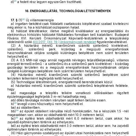
31
d)
a fedett rész legyen egyszerűen tisztítható.
16.
ENERGIAELLÁTÁS, TECHNOLÓGIAI LÉTESÍTMÉNYEK
32
17. §
(1)
Új villamosenergia
a)
ingatlan-bekötést csak földalatti csatlakozás kiépítésével szabad kivitelezni
még akkor is, ha a közhálózat oszlopsoron halad,
b)
hálózat létesítésekor, illetve meglévő kiváltásakor az energiaellátási és
elektronikus hírközlés hálózatot földkábeles formában kell kialakítani. Budapest
Főváros XVI. Kerületi Önkormányzat Képviselő-testületének a településkép
védelméről szóló
40/2017. (XII. 19.) önkormányzati rendelet
figyelembevételével.
(2)
A háztartási méretű kiserőműnek számító szélerőmű kivételével,
szélerőmű, szélerőmű park, kizárólag a megújuló energiaforrások
hasznosításának céljára szolgáló különleges beépítésre nem szánt területen
helyezhető el.
(3)
A 0,5 MW-nál vagy annál nagyobb névleges teljesítőképességű, villamos
energiát termelő erőmű - a szélerőmű és a szélerőmű park kivételével - kizárólag
gazdasági területen és a megújuló energiaforrások hasznosításának céljára
szolgáló különleges beépítésre nem szánt területen helyezhető el.
(4)
Háztartási méretű kiserőműnek számító szélerőmű beépítésre szánt
területen telkenként legfeljebb kettő helyezhető el.
(5)
Technológiai létesítmények, energiatermelő berendezések közül
a)
háztartási méretű kiserőműnek számító szélerőmű telepítésének feltétele,
hogy
aa)
magassága a telepítés telkére vonatkozó előírásokban rögzített
épületmagasságot legfeljebb 3 m-rel haladhatja meg,
ab)
dőlés távolsága minden irányban saját telken belülre essen.
33
b)
levegő vizes hőszivattyú nem helyezhető el
ba)
az oldalkertben,
34
bb)
az épület oldalkert irányába néző homlokzatán, ha a készülék 1,5 -nél
magasabban van, akkor az oldalhatártól mért 10,0 méteren belül,
35
bc)
az építési telek oldalhatártól mért 6,0 méteren belül, csak akkor, ha
zajvédő építményben történik az elhelyezés,
bd)
az építési telek oldalhatártól mért 3,0 méteren belül, akkor sem, ha zajvédő
építményben történik az elhelyezés.
(6)
Házi gáznyomás-szabályozó az épület utcai homlokzatára nem helyezhető