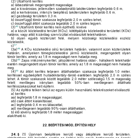
(2)
Utcafronti kerítés
a)
lábazatának megengedett magassága
aa)
a kisvárosias, jellemzően szabadonálló lakóterületen legfeljebb 0,6 m,
ab)
a kertvárosias, intenzív beépítésű lakóterületen legfeljebb 0,6 m,
ac)
gazdasági területen 0,3 m.
b)
összefüggő tömör szakasza legfeljebb 2,0 m széles lehet,
c)
összefüggő áttört szakasza legalább 2,0 m széles legyen.
46
(3)
Utcafronti tömör kerítés nem építhető, kivéve
a)
a közúti közlekedési terület (KÖu), kötöttpályás közlekedési területtel (KÖk)
határos, vagy attól kizárólag szervízúttal elválasztott telekhatáron,
b)
olyan egyéb közterület felé, melyen közösségi közlekedési eszköz
közlekedik,
47
c)
48
(3a)
A KÖu közlekedési célú területek határán, valamint azon közterületek
határán, amelyeken tömegközlekedési jármű közlekedik, megengedett olyan
tömör kerítés, amely az 1,8 m magasságot nem haladja meg.
49
(3b)
Zajos intézménykerttel, játszótérrel határos oldal-, hátsókerti telekhatár
esetén megengedett olyan tömör kerítés, amely az 1,8 m magasságot nem haladja
meg.
50
(4)
Az áttört kerítés teljesen átláthatatlan szakasza legfeljebb 1,0 méter,
kerítéssel egybeépített hulladéktartály-tároló esetében legfeljebb 2,0 m széles
lehet. A tömör szakaszok között legalább 2,0 méter szélességű 1,5 m magasság
felett merőleges irányban legalább 50%-ban merőlegesen átlátható
kerítésszakaszokat kell építeni.
(5)
Az építési telken belül az egyes külön használatú telekrészeket elválasztó
a)
kerítés
aa)
legfeljebb 1,8 m magassággal,
ab)
csak áttört kialakítással,
ac)
legfeljebb 0,4 m-es lábazattal,
ad)
merőlegesen legalább 90%-osan átláthatóan,
b)
élő sövény legfeljebb 1,8 méter magassággal
alakítható ki.
22.
BEÉPÍTÉSI MÓD, ÉPÍTÉSI HELY
24. §
(1)
Újonnan beépítésre kerülő vagy átépítésre kerülő területen,