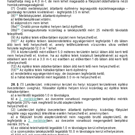
haladhatja meg a 4,0 m-t, de nem lehet magasabb a főépület oldalhatárra néző
homlokzatmagasságánál.
(7)
Önálló melléképület, állattartó építmény legnagyobb épületmagassága -
gazdasági területek kivételével - legfeljebb 3,5 m lehet.
54
(8)
Melléképületet, állattartó építményt
a)
tetőtérbeépítéssel ellátni,
b)
alápincézni nem lehet.
55
(8a)
Önálló pince építési helyen belül építhető.
56
(8b)
Csomagautomata kizárólag a lakóépülettől mért 25 métertől távolabb
telepíthető.
(9)
Az építési telek előkertjében épület nem helyezhető el.
57
(10)
Az építési telken lakórendeltetési egységenként legfeljebb 1 db lábon
álló kerti tető helyezhető el, amely tetőfelületének vízszintes síkra vetített
2
felülete legfeljebb 12,0 m
lehet.
(11)
A közterülettől mért előkert 5,0 méteres területén belül lábon álló kerti tető
nem helyezhető el, kivéve, ha az építési telek kialakult beépítésénél az egyik
oldalkert sem éri el a 3,0 m-t, ez esetben az előkertben 1 db lábon álló kerti tető
elhelyezhető.
(12)
Az építési telek oldalkertjében lábon álló kerti tető nem helyezhető el.
58
(13)
Az építési telek hátsókertjében kerti építmény
a)
rendeltetési egységenként egy, de összesen legfeljebb kettő,
b)
a hátsó telekhatártól mért legalább 3,0 m-re helyezhető el.
26. §
(1)
Lakóterület, intézményi terület és helyi központ területének építési
övezeteiben üvegház, fóliasátor építési helyen kívül kizárólag az építési telek
hátsókertjében
a)
a kerítéstől legalább 1,0 m távolságra,
b)
a
2. melléklet
ben, az övezetre vonatkozó megengedett beépítési mérték
legfeljebb 20%-nak megfelelő bruttó alapterületen
helyezhető el.
(2)
Lakóterület építési övezeteiben állattartó építmény, kizárólag főépület
megléte vagy egyidejű létesítése esetén helyezhető el, amennyiben:
a)
a főépület bruttó alapterületénél nem nagyobb bruttó alapterületű, de
legfeljebb a
2. melléklet
ben, az övezetre vonatkozó megengedett beépítési
mérték 30%-a,
b)
az oldalsó telekhatártól legalább 1,0 m távolságra kerül elhelyezésre,
c)
a szomszédos lakóépülettől legalább 10,0 m távolságra kerül elhelyezésre,