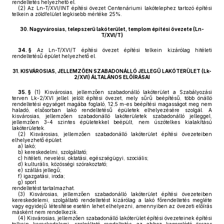
rendeltetés helyezhető el.
(2)
Az Ln-T/XVI/INT építési övezet Centenáriumi lakótelephez tartozó építési
telkein a zöldfelület legkisebb mértéke 25%.
30.
Nagyvárosias, telepszerű lakóterület, templom építési övezete (Ln-
T/XVI/T)
34. §
Az Ln-T/XVI/T építési övezet építési telkein kizárólag hitéleti
rendeltetésű épület helyezhető el.
31.
KISVÁROSIAS, JELLEMZŐEN SZABADONÁLLÓ JELLEGŰ LAKÓTERÜLET (Lk-
2/XVI) ÁLTALÁNOS ELŐÍRÁSAI
35. §
(1)
Kisvárosias, jellemzően szabadonálló lakóterület a Szabályozási
terven Lk-2/XVI jellel jelölt építési övezet, mely sűrű beépítésű, több önálló
rendeltetési egységet magába foglaló, 12,5 m-es beépítési magasságot meg nem
haladó, elsősorban lakó rendeltetésű épületek elhelyezésére szolgál. A
kisvárosias, jellemzően szabadonálló lakóterületek szabadonálló jelleggel,
jellemzően 3-4 szintes épületekkel beépült, nem úszótelkes kialakítású
lakóterületek.
(2)
Kisvárosias, jellemzően szabadonálló lakóterület építési övezeteiben
elhelyezhető épület:
a)
lakó;
b)
kereskedelmi, szolgáltató;
c)
hitéleti, nevelési, oktatási, egészségügyi, szociális;
d)
kulturális, közösségi szórakoztató;
e)
szállás jellegű;
f)
igazgatási, iroda;
g)
sport
rendeltetést tartalmazhat.
(3)
Kisvárosias, jellemzően szabadonálló lakóterület építési övezeteiben
kereskedelemi, szolgáltató rendeltetést kizárólag a lakó főrendeltetés megléte
vagy egyidejű létesítése esetén lehet elhelyezni, amennyiben az övezeti előírás
másként nem rendelkezik.
(4)
Kisvárosias, jellemzően szabadonálló lakóterület építési övezeteinek építési