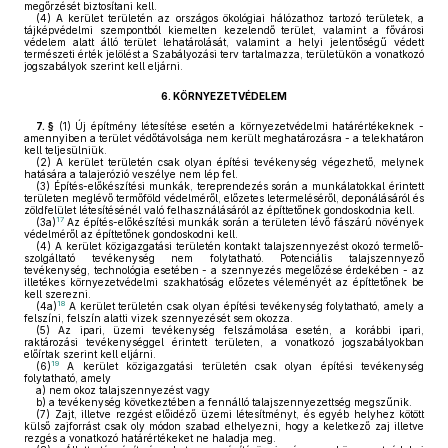
megőrzését biztosítani kell.
(4)
A kerület területén az országos ökológiai hálózathoz tartozó területek, a
tájképvédelmi szempontból kiemelten kezelendő terület, valamint a fővárosi
védelem alatt álló terület lehatárolását, valamint a helyi jelentőségű védett
természeti érték jelölést a Szabályozási terv tartalmazza, területükön a vonatkozó
jogszabályok szerint kell eljárni.
6.
KÖRNYEZETVÉDELEM
7. §
(1)
Új építmény létesítése esetén a környezetvédelmi határértékeknek -
amennyiben a terület védőtávolsága nem került meghatározásra - a telekhatáron
kell teljesülniük.
(2)
A kerület területén csak olyan építési tevékenység végezhető, melynek
hatására a talajerózió veszélye nem lép fel.
(3)
Építés-előkészítési munkák, tereprendezés során a munkálatokkal érintett
területen meglévő termőföld védelméről, előzetes letermeléséről, deponálásáról és
zöldfelület létesítésénél való felhasználásáról az építtetőnek gondoskodnia kell.
17
(3a)
Az építés-előkészítési munkák során a területen lévő fászárú növények
védelméről az építtetőnek gondoskodni kell.
(4)
A kerület közigazgatási területén kontakt talajszennyezést okozó termelő-
szolgáltató tevékenység nem folytatható. Potenciális talajszennyező
tevékenység, technológia esetében - a szennyezés megelőzése érdekében - az
illetékes környezetvédelmi szakhatóság előzetes véleményét az építtetőnek be
kell szerezni.
18
(4a)
A kerület területén csak olyan építési tevékenység folytatható, amely a
felszíni, felszín alatti vizek szennyezését sem okozza.
(5)
Az ipari, üzemi tevékenység felszámolása esetén, a korábbi ipari,
raktározási tevékenységgel érintett területen, a vonatkozó jogszabályokban
előírtak szerint kell eljárni.
19
(6)
A kerület közigazgatási területén csak olyan építési tevékenység
folytatható, amely
a)
nem okoz talajszennyezést vagy
b)
a tevékenység következtében a fennálló talajszennyezettség megszűnik.
(7)
Zajt, illetve rezgést előidéző üzemi létesítményt, és egyéb helyhez kötött
külső zajforrást csak oly módon szabad elhelyezni, hogy a keletkező zaj illetve
rezgés a vonatkozó határértékeket ne haladja meg.