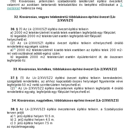
(19)
Kisvárosias, jellemzően szabadonálló lakóterület építési övezeteit,
valamint az azokban betartandó telekalakítási és beépítési előírásokat a
2.
melléklet
határozza meg.
32.
Kisvárosias, vegyes telekméretű többlakásos építési övezet (Lk-
2/XVI/SZ1)
36. §
(1)
Az Lk-2/XVI/SZ1 építési övezet építési telkein
a)
2000 m2 telekterületnél kisebb telek esetében legfeljebb egy főépület,
b)
legalább 2000 m2 telekterület esetén legfeljebb két főépület
helyezhető el.
(2)
Az Lk-2/XVI/SZ1 építési övezet építési telkein elhelyezhető önálló
rendeltetési egységek száma
70
a)
2000 m2 telekterületnél kisebb telek esetében az építési telek 200 m2-
rel való osztásával adódó egész szám,
b)
legalább 2000 m2 telekterület esetén épületenként öt, de összesen
legfeljebb tíz.
33.
Kisvárosias, kistelkes, többlakásos építési övezet (Lk-2/XVI/SZ2)
37. §
(1)
Az Lk-2/XVI/SZ2 építési övezet építési telkein kereskedelmi,
szolgáltató rendeltetés, az ahhoz kapcsolódó összes helyiséget figyelembe véve
legfeljebb 50 m2 nettó szintterületen helyezhető el.
71
(2)
Az Lk-2/XVI/SZ2 építési övezeteinek építési telkein legfeljebb 4 önálló
rendeltetési egység, legfeljebb egy főépület helyezhető el.
34.
Kisvárosias, nagytelkes, többlakásos építési övezet (Lk-2/XVI/SZ3)
38. §
Az Lk-2/XVI/SZ3 építési övezeteinek építési telkein, a Szabályozási
terven jelölt
a)
1. jelű építési helyen 10,5 m,
b)
2. jelű építési helyen 4,5 m,
c)
3. jelű építési helyen 7,5 m
az épületmagasság.