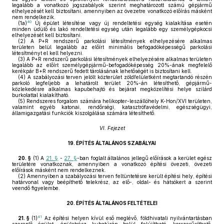
legalább a vonatkozó jogszabályok szerint meghatározott számú gépjármű
elhelyezését kell biztosítani, amennyiben az övezetre vonatkozó előírás másként
nem rendelkezik.
40
(1a)
Új épület létesítése vagy új rendeltetési egység kialakítása esetén
minden üdülő és lakó rendeltetési egység után legalább egy személygépkocsi
elhelyezését kell biztosítani.
(2)
A P+R rendszerű parkolási létesítmények elhelyezésére alkalmas
területen belül legalább az előírt minimális befogadóképességű parkolási
létesítményt el kell helyezni.
(3)
A P+R rendszerű parkolási létesítmények elhelyezésére alkalmas területen
legalább az előírt személygépjármű-befogadóképesség 20%-ának megfelelő
kerékpár B+R rendszerű fedett tárolásának lehetőségét is biztosítani kell.
(4)
A szabályozási terven jelölt közterület zöldfelületként megtartandó részén
parkoló legfeljebb a lehatárolt terület 20%-án létesíthető, gépjármű-
közlekedésre alkalmas kapubehajtó és bejárat megközelítési helye szilárd
burkolattal kialakítható.
(5)
Rendszeres forgalom számára helikopter-leszállóhely K-Hon/XVI területen,
valamint egyéb katonai, rendőrségi, katasztrófavédelmi, egészségügyi,
államigazgatási funkciók kiszolgálása számára létesíthető.
VI. Fejezet
19.
ÉPÍTÉS ÁLTALÁNOS SZABÁLYAI
20. §
(1)
A
21. §
-
27. §
-ban foglalt általános jellegű előírások a kerület egész
területére vonatkoznak, amennyiben a vonatkozó építési övezeti, övezeti
előírások másként nem rendelkeznek.
(2)
Amennyiben a szabályozási terven feltüntetésre került építési hely, építési
határvonal vagy beépíthető telekrész, az elő-, oldal- és hátsókert a szerint
veendő figyelembe.
20.
ÉPÍTÉS ÁLTALÁNOS FELTÉTELEI
41
21. §
(1)
Az építési helyen kívül eső meglévő, földhivatali nyilvántartásban