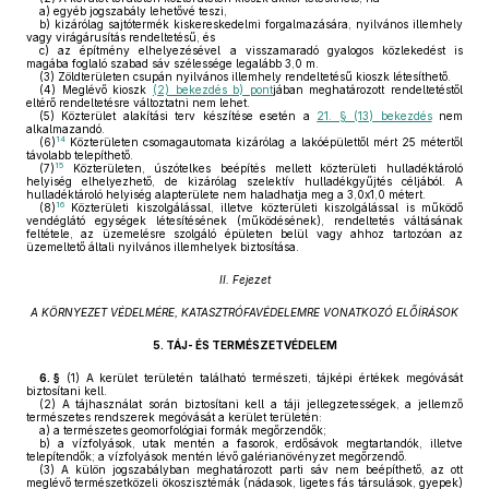
a)
egyéb jogszabály lehetővé teszi,
b)
kizárólag sajtótermék kiskereskedelmi forgalmazására, nyilvános illemhely
vagy virágárusítás rendeltetésű, és
c)
az építmény elhelyezésével a visszamaradó gyalogos közlekedést is
magába foglaló szabad sáv szélessége legalább 3,0 m.
(3)
Zöldterületen csupán nyilvános illemhely rendeltetésű kioszk létesíthető.
(4)
Meglévő kioszk
(2) bekezdés b) pont
jában meghatározott rendeltetéstől
eltérő rendeltetésre változtatni nem lehet.
(5)
Közterület alakítási terv készítése esetén a
21. § (13) bekezdés
nem
alkalmazandó.
14
(6)
Közterületen csomagautomata kizárólag a lakóépülettől mért 25 métertől
távolabb telepíthető.
15
(7)
Közterületen, úszótelkes beépítés mellett közterületi hulladéktároló
helyiség elhelyezhető, de kizárólag szelektív hulladékgyűjtés céljából. A
hulladéktároló helyiség alapterülete nem haladhatja meg a 3,0x1,0 métert.
16
(8)
Közterületi kiszolgálással, illetve közterületi kiszolgálással is működő
vendéglátó egységek létesítésének (működésének), rendeltetés váltásának
feltétele, az üzemelésre szolgáló épületen belül vagy ahhoz tartozóan az
üzemeltető általi nyilvános illemhelyek biztosítása.
II. Fejezet
A KÖRNYEZET VÉDELMÉRE, KATASZTRÓFAVÉDELEMRE VONATKOZÓ ELŐÍRÁSOK
5.
TÁJ- ÉS TERMÉSZETVÉDELEM
6. §
(1)
A kerület területén található természeti, tájképi értékek megóvását
biztosítani kell.
(2)
A tájhasználat során biztosítani kell a táji jellegzetességek, a jellemző
természetes rendszerek megóvását a kerület területén:
a)
a természetes geomorfológiai formák megőrzendők;
b)
a vízfolyások, utak mentén a fasorok, erdősávok megtartandók, illetve
telepítendők; a vízfolyások mentén lévő galérianövényzet megőrzendő.
(3)
A külön jogszabályban meghatározott parti sáv nem beépíthető, az ott
meglévő természetközeli ökoszisztémák (nádasok, ligetes fás társulások, gyepek)