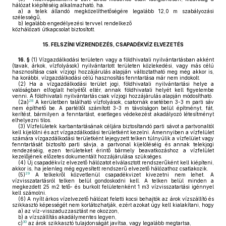
hálózat kiépítéséig alkalmazható, ha.
a)
a telek állandó megközelíthetőségére legalább 12,0 m szabályozási
szélességű,
b)
legalább engedélyezési tervvel rendelkező
közhálózati útkapcsolat biztosított.
15.
FELSZÍNI VÍZRENDEZÉS, CSAPADÉKVÍZ ELVEZETÉS
16. §
(1)
Vízgazdálkodási területen vagy a földhivatali nyilvántartásban akként
(tavak, árkok, vízfolyások) nyilvántartott területen közlekedési, vagy más célú
hasznosítása csak vízjogi hozzájárulás alapján változtatható meg még akkor is,
ha korábbi, vízgazdálkodási célú hasznosítás fenntartása már nem indokolt.
(2)
Ha a vízgazdálkodási terület jogi, földhivatali nyilvántartási helye a
valóságban elfoglalt helyétől eltér, annak földhivatali helyét kell figyelembe
venni. A földhivatali nyilvántartás csak vízjogi hozzájárulás alapján módosítható.
28
(2a)
A kerületben található vízfolyások, csatornák esetében 3-3 m parti sáv
nem építhető be. A partéltől számított 3-3 m távolságon belül építményt, fát,
kerítést, bármilyen a fenntartást, esetleges védekezést akadályozó létesítményt
elhelyezni tilos.
(3)
Vízfelületek karbantartásának céljára biztosítandó parti sávot a partvonaltól
kell kijelölni és azt vízgazdálkodási területként kezelni. Amennyiben a vízfelület
számára vízgazdálkodási területként lejegyzett telken túlnyúlik a vízfelület vagy
fenntartását biztosító parti sávja, a partvonal kijelöléséig és annak telekjogi
rendezéséig, ezen területeket érintő bármely beavatkozáshoz a vízfelület
kezelőjének előzetes dokumentált hozzájárulása szükséges.
(4)
Új csapadékvíz elvezető hálózatot elválasztott rendszerűként kell kiépíteni,
akkor is, ha jelenleg még egyesített rendszerű elvezető hálózathoz csatlakozik.
29
(5)
A telkekről közvetlenül csapadékvizet kivezetni nem lehet. A
vízvisszatartásról telken belül gondoskodni kell. A telken belül minden a
megkezdett 25 m2 tető- és burkolt felületenként 1 m3 vízvisszatartási igénnyel
kell számolni.
(6)
A nyílt árkos vízelvezető hálózat feletti kocsi behajtók az árok vízszállító és
szikkasztó képességét nem korlátozhatják, ezért azokat úgy kell kialakítani, hogy
a)
az víz-visszaduzzasztást ne okozzon,
b)
a vízszállítás akadálymentes legyen,
30
c)
az árok szikkasztó tulajdonságát javítsa, vagy legalább megtartsa,