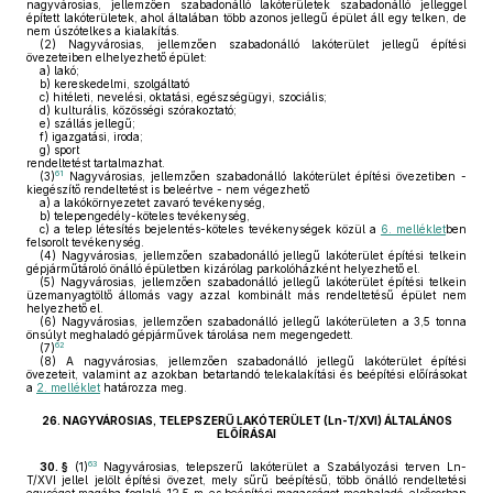
nagyvárosias, jellemzően szabadonálló lakóterületek szabadonálló jelleggel
épített lakóterületek, ahol általában több azonos jellegű épület áll egy telken, de
nem úszótelkes a kialakítás.
(2)
Nagyvárosias, jellemzően szabadonálló lakóterület jellegű építési
övezeteiben elhelyezhető épület:
a)
lakó;
b)
kereskedelmi, szolgáltató
c)
hitéleti, nevelési, oktatási, egészségügyi, szociális;
d)
kulturális, közösségi szórakoztató;
e)
szállás jellegű;
f)
igazgatási, iroda;
g)
sport
rendeltetést tartalmazhat.
61
(3)
Nagyvárosias, jellemzően szabadonálló lakóterület építési övezetiben -
kiegészítő rendeltetést is beleértve - nem végezhető
a)
a lakókörnyezetet zavaró tevékenység,
b)
telepengedély-köteles tevékenység,
c)
a telep létesítés bejelentés-köteles tevékenységek közül a
6. melléklet
ben
felsorolt tevékenység.
(4)
Nagyvárosias, jellemzően szabadonálló jellegű lakóterület építési telkein
gépjárműtároló önálló épületben kizárólag parkolóházként helyezhető el.
(5)
Nagyvárosias, jellemzően szabadonálló jellegű lakóterület építési telkein
üzemanyagtöltő állomás vagy azzal kombinált más rendeltetésű épület nem
helyezhető el.
(6)
Nagyvárosias, jellemzően szabadonálló jellegű lakóterületen a 3,5 tonna
önsúlyt meghaladó gépjárművek tárolása nem megengedett.
62
(7)
(8)
A nagyvárosias, jellemzően szabadonálló jellegű lakóterület építési
övezeteit, valamint az azokban betartandó telekalakítási és beépítési előírásokat
a
2. melléklet
határozza meg.
26.
NAGYVÁROSIAS, TELEPSZERŰ LAKÓTERÜLET (Ln-T/XVI) ÁLTALÁNOS
ELŐÍRÁSAI
63
30. §
(1)
Nagyvárosias, telepszerű lakóterület a Szabályozási terven Ln-
T/XVI jellel jelölt építési övezet, mely sűrű beépítésű, több önálló rendeltetési