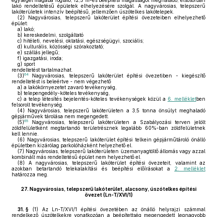
egységet magába foglaló, 12,5 m-es beépítési magasságot meghaladó, elsősorban
lakó rendeltetésű épületek elhelyezésére szolgál. A nagyvárosias, telepszerű
lakóterületek intenzív beépítésű, jellemzően úszótelkes lakótelepek.
(2)
Nagyvárosias, telepszerű lakóterület építési övezeteiben elhelyezhető
épület:
a)
lakó;
b)
kereskedelmi, szolgáltató
c)
hitéleti, nevelési, oktatási, egészségügyi, szociális;
d)
kulturális, közösségi szórakoztató;
e)
szállás jellegű;
f)
igazgatási, iroda;
g)
sport
rendeltetést tartalmazhat.
64
(3)
Nagyvárosias, telepszerű lakóterület építési övezetiben - kiegészítő
rendeltetést is beleértve - nem végezhető
a)
a lakókörnyezetet zavaró tevékenység,
b)
telepengedély-köteles tevékenység,
c)
a telep létesítés bejelentés-köteles tevékenységek közül a
6. melléklet
ben
felsorolt tevékenység.
(4)
Nagyvárosias, telepszerű lakóterületen a 3,5 tonna önsúlyt meghaladó
gépjárművek tárolása nem megengedett.
65
(5)
Nagyvárosias, telepszerű lakóterületen a Szabályozási terven jelölt
zöldfelületként megtartandó területrésznek legalább 60%-ban zöldfelületnek
kell lennie.
(6)
Nagyvárosias, telepszerű lakóterület építési telkein gépjárműtároló önálló
épületben kizárólag parkolóházként helyezhető el.
(7)
Nagyvárosias, telepszerű lakóterületen üzemanyagtöltő állomás vagy azzal
kombinált más rendeltetésű épület nem helyezhető el.
(8)
A nagyvárosias, telepszerű lakóterület építési övezeteit, valamint az
azokban betartandó telekalakítási és beépítési előírásokat a
2. melléklet
határozza meg.
27.
Nagyvárosias, telepszerű lakóterület, alacsony, úszótelkes építési
övezet (Ln-T/XVI/1)
31. §
(1)
Az Ln-T/XVI/1 építési övezetében az önálló helyrajzi számmal
rendelkező úszótelkekre vonatkozóan a beépítettség megengedett legnagyobb