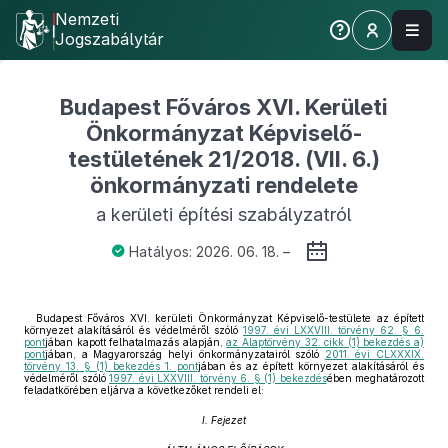
Nemzeti
Jogszabálytár
Budapest Főváros XVI. Kerületi
Önkormányzat Képviselő-
testületének 21/2018. (VII. 6.)
önkormányzati rendelete
a kerületi építési szabályzatról
Hatályos: 2026. 06. 18. –
Budapest Főváros XVI. kerületi Önkormányzat Képviselő-testülete az épített
környezet alakításáról és védelméről szóló
1997. évi LXXVIII. törvény 62. § 6.
pont
jában kapott felhatalmazás alapján,
az Alaptörvény 32. cikk (1) bekezdés a)
pont
jában, a Magyarország helyi önkormányzatairól szóló
2011. évi CLXXXIX.
törvény 13. § (1) bekezdés 1. pont
jában és az épített környezet alakításáról és
védelméről szóló
1997. évi LXXVIII. törvény 6. § (1) bekezdés
ében meghatározott
feladatkörében eljárva a következőket rendeli el:
I. Fejezet