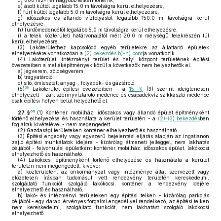
d)
600 m2-nél nagyobb telken történik,
e)
ásott kúttól legalább 15,0 m távolságra kerül elhelyezésre,
f)
fúrt kúttól legalább 5,0 m távolságra kerül elhelyezésre,
g)
időszakos és állandó vízfolyástól legalább 150,0 m távolságra kerül
elhelyezésre,
h)
fürdőmedencétől legalább 5,0 m távolságra kerül elhelyezésre,
i)
a telek közterületi határvonalától mért 20,0 m mélységű telekrészén túl
kerül elhelyezésre.
(3)
Lakóterülethez kapcsolódó egyéb területekre az állattartó épületek
elhelyezésére vonatkozóan a
(2) bekezdés b)-h) pont
ja vonatkozik.
(4)
Lakóterület, intézményi terület és helyi központ területének építési
övezeteiben a melléképítmények közül a következők nem helyezhetők el:
a)
jégverem, zöldségverem;
b)
trágyatároló;
c)
siló, ömlesztett anyag-, folyadék- és gáztároló.
59
(5)
Lakóterület építési övezeteiben – a
15. §
(3) szerint ideiglenesen
elhelyezett - zárt szennyvíztároló medence és csapadékvíz szikkasztó medence
csak építési helyen belül helyezhető el.
60
27. §
(1)
Konténer, mobilház, időszakos vagy állandó épület építményként
történő elhelyezése és használata a kerület területén - a
(2)-(3) bekezdés
ben
foglaltak kivételével - nem megengedett.
(2)
Gazdasági területeken konténer elhelyezhető és használható.
(3)
Építési engedély vagy egyszerű bejelentési eljárás alapján az ingatlanon
zajló építési munkálatok idejére - kizárólag átmeneti jelleggel, nem lakhatás
céljából - felvonulási épületként konténer, mobilház, időszakos épület, lakókocsi
elhelyezhető és használható.
(4)
Lakókocsi építményként történő elhelyezése és használata a kerület
területén nem megengedett, kivéve:
a)
közterületen, az önkormányzat vagy intézménye által szervezett vagy
előzetesen írásban tudomásul vett rendezvény területén kereskedelmi,
szolgáltató funkciót szolgáló lakókocsi, konténer a rendezvény idejére
elhelyezhető és használható,
b)
lakó- és intézményi területeken egy építési telken - kizárólag parkolás
céljából - egy darab, érvényes forgalmi engedéllyel rendelkező, az építési telken
nem kereskedelmi, szolgáltató funkciót, nem lakhatást szolgáló lakókocsi
elhelyezhető.