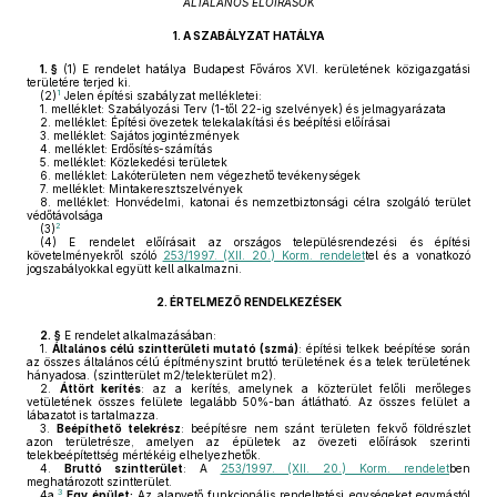
ÁLTALÁNOS ELŐÍRÁSOK
1.
A SZABÁLYZAT HATÁLYA
1. §
(1)
E rendelet hatálya Budapest Főváros XVI. kerületének közigazgatási
területére terjed ki.
1
(2)
Jelen építési szabályzat mellékletei:
1.
melléklet: Szabályozási Terv (1-től 22-ig szelvények) és jelmagyarázata
2.
melléklet: Építési övezetek telekalakítási és beépítési előírásai
3.
melléklet: Sajátos jogintézmények
4.
melléklet: Erdősítés-számítás
5.
melléklet: Közlekedési területek
6.
melléklet: Lakóterületen nem végezhető tevékenységek
7.
melléklet: Mintakeresztszelvények
8.
melléklet: Honvédelmi, katonai és nemzetbiztonsági célra szolgáló terület
védőtávolsága
2
(3)
(4)
E rendelet előírásait az országos településrendezési és építési
követelményekről szóló
253/1997. (XII. 20.) Korm. rendelet
tel és a vonatkozó
jogszabályokkal együtt kell alkalmazni.
2.
ÉRTELMEZŐ RENDELKEZÉSEK
2. §
E rendelet alkalmazásában:
1.
Általános célú szintterületi mutató (szmá)
: építési telkek beépítése során
az összes általános célú építményszint bruttó területének és a telek területének
hányadosa. (szintterület m2/telekterület m2).
2.
Áttört kerítés
: az a kerítés, amelynek a közterület felőli merőleges
vetületének összes felülete legalább 50%-ban átlátható. Az összes felület a
lábazatot is tartalmazza.
3.
Beépíthető telekrész
: beépítésre nem szánt területen fekvő földrészlet
azon területrésze, amelyen az épületek az övezeti előírások szerinti
telekbeépítettség mértékéig elhelyezhetők.
4.
Bruttó szintterület
: A
253/1997. (XII. 20.) Korm. rendelet
ben
meghatározott szintterület.
3
4a.
Egy épület:
Az alapvető funkcionális rendeltetési egységeket egymástól