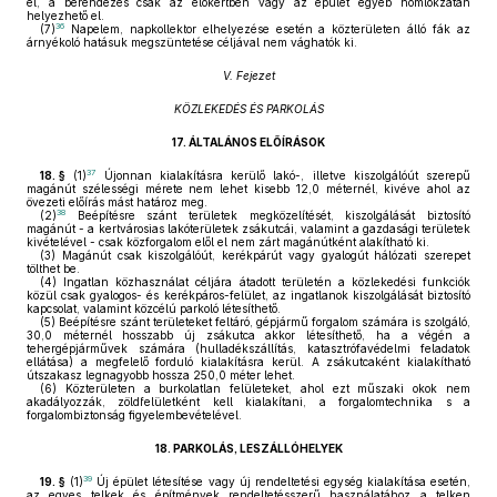
el, a berendezés csak az előkertben vagy az épület egyéb homlokzatán
helyezhető el.
36
(7)
Napelem, napkollektor elhelyezése esetén a közterületen álló fák az
árnyékoló hatásuk megszüntetése céljával nem vághatók ki.
V. Fejezet
KÖZLEKEDÉS ÉS PARKOLÁS
17.
ÁLTALÁNOS ELŐÍRÁSOK
37
18. §
(1)
Újonnan kialakításra kerülő lakó-, illetve kiszolgálóút szerepű
magánút szélességi mérete nem lehet kisebb 12,0 méternél, kivéve ahol az
övezeti előírás mást határoz meg.
38
(2)
Beépítésre szánt területek megközelítését, kiszolgálását biztosító
magánút - a kertvárosias lakóterületek zsákutcái, valamint a gazdasági területek
kivételével - csak közforgalom elől el nem zárt magánútként alakítható ki.
(3)
Magánút csak kiszolgálóút, kerékpárút vagy gyalogút hálózati szerepet
tölthet be.
(4)
Ingatlan közhasználat céljára átadott területén a közlekedési funkciók
közül csak gyalogos- és kerékpáros-felület, az ingatlanok kiszolgálását biztosító
kapcsolat, valamint közcélú parkoló létesíthető.
(5)
Beépítésre szánt területeket feltáró, gépjármű forgalom számára is szolgáló,
30,0 méternél hosszabb új zsákutca akkor létesíthető, ha a végén a
tehergépjárművek számára (hulladékszállítás, katasztrófavédelmi feladatok
ellátása) a megfelelő forduló kialakításra kerül. A zsákutcaként kialakítható
útszakasz legnagyobb hossza 250,0 méter lehet.
(6)
Közterületen a burkolatlan felületeket, ahol ezt műszaki okok nem
akadályozzák, zöldfelületként kell kialakítani, a forgalomtechnika s a
forgalombiztonság figyelembevételével.
18.
PARKOLÁS, LESZÁLLÓHELYEK
39
19. §
(1)
Új épület létesítése vagy új rendeltetési egység kialakítása esetén,
az egyes telkek és építmények rendeltetésszerű használatához a telken