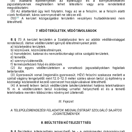
(8)
Állattartó építményeket az építésügyi és a környezetvédelmi
jogszabályoknak megfelelően lehet létesíteni vagy arra rendeltetést
megváltoztatni.
(9)
Az állattartást úgy kell folytatni, hogy az se a felszíni, se a felszín alatti
vizek fertőzését, káros szennyezését ne idézze elő.
20
(10)
A kerület közigazgatási területén veszélyes hulladéklerakó nem
létesíthető.
7.
VÉDŐTERÜLETEK, VÉDŐTÁVOLSÁGOK
8. §
(1)
A kerület területén a Szabályozási terv az alábbi védőtávolsággal
rendelkező, illetve védőterületet igénylő létesítményeket jelöli:
a)
közlekedési területek,
b)
közművek, közműlétesítmények,
c)
honvédelmi, katonai és nemzetbiztonsági célra szolgáló területek,
d)
temetők,
e)
szennyvízátemelők,
f)
természetközeli folyó és állóvizek.
(2)
Az egyes védőterületeken a vonatkozó jogszabályokban foglaltak
betartandók.
(3)
Gyorsvasúti vonal (regionális gyorsvasút, HÉV) felszíni szakasza mellett a
szélső vágány tengelyétől mért 12,0-12,0 méter széles sávon belül új építmény a
közösségi közlekedést kezelő szervezet hozzájárulásával létesíthető.
(4)
A temető telken belüli védőterülete lakóterületekkel határos telekhatárain
15 m. A védőterületen belül kizárólag urnafal helyezhető el és a temető
telekhatára mentén többszintes növényzet ültetendő.
III. Fejezet
A TELEPÜLÉSRENDEZÉSI FELADATOK MEGVALÓSÍTÁSÁT SZOLGÁLÓ SAJÁTOS
JOGINTÉZMÉNYEK
8.
BEÜLTETÉSI KÖTELEZETTSÉG
9. §
Beültetési kötelezettség jegyezhető be - a polgármester önkormányzati