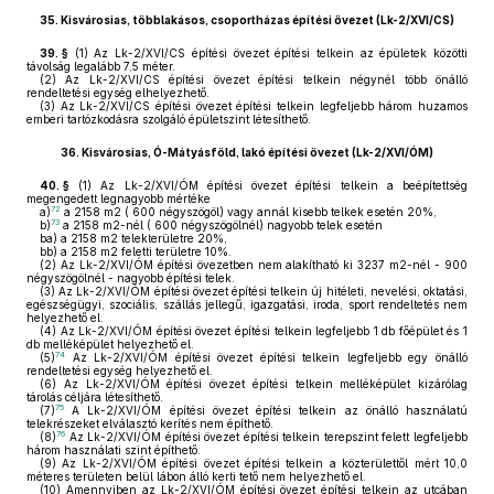
35.
Kisvárosias, többlakásos, csoportházas építési övezet (Lk-2/XVI/CS)
39. §
(1)
Az Lk-2/XVI/CS építési övezet építési telkein az épületek közötti
távolság legalább 7,5 méter.
(2)
Az Lk-2/XVI/CS építési övezet építési telkein négynél több önálló
rendeltetési egység elhelyezhető.
(3)
Az Lk-2/XVI/CS építési övezet építési telkein legfeljebb három huzamos
emberi tartózkodásra szolgáló épületszint létesíthető.
36.
Kisvárosias, Ó-Mátyásföld, lakó építési övezet (Lk-2/XVI/ÓM)
40. §
(1)
Az Lk-2/XVI/ÓM építési övezet építési telkein a beépítettség
megengedett legnagyobb mértéke
72
a)
a 2158 m2 ( 600 négyszögöl) vagy annál kisebb telkek esetén 20%,
73
b)
a 2158 m2-nél ( 600 négyszögölnél) nagyobb telek esetén
ba)
a 2158 m2 telekterületre 20%,
bb)
a 2158 m2 feletti területre 10%.
(2)
Az Lk-2/XVI/ÓM építési övezetben nem alakítható ki 3237 m2-nél - 900
négyszögölnél - nagyobb építési telek.
(3)
Az Lk-2/XVI/ÓM építési övezet építési telkein új hitéleti, nevelési, oktatási,
egészségügyi, szociális, szállás jellegű, igazgatási, iroda, sport rendeltetés nem
helyezhető el.
(4)
Az Lk-2/XVI/ÓM építési övezet építési telkein legfeljebb 1 db főépület és 1
db melléképület helyezhető el.
74
(5)
Az Lk-2/XVI/ÓM építési övezet építési telkein legfeljebb egy önálló
rendeltetési egység helyezhető el.
(6)
Az Lk-2/XVI/ÓM építési övezet építési telkein melléképület kizárólag
tárolás céljára létesíthető.
75
(7)
A Lk-2/XVI/ÓM építési övezet építési telkein az önálló használatú
telekrészeket elválasztó kerítés nem építhető.
76
(8)
Az Lk-2/XVI/ÓM építési övezet építési telkein terepszint felett legfeljebb
három használati szint építhető.
(9)
Az Lk-2/XVI/ÓM építési övezet építési telkein a közterülettől mért 10,0
méteres területen belül lábon álló kerti tető nem helyezhető el.
(10)
Amennyiben az Lk-2/XVI/ÓM építési övezet építési telkein az utcában