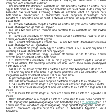
oldalhatáron álló beépítés esetén az építési hely egyik határvonala az északi
irányhoz közelebb eső telekhatár.
(2)
Beépített telektömbben, oldalhatáron álló beépítés esetén az építési hely
egyik határvonala az északi irányhoz közelebb eső telekhatár. A déli irányhoz
közelebb eső telekhatár kizárólag abban az esetben lehet az építési hely
határvonala, amennyiben a szomszédos telek beépítési lehetőségét nem
korlátozza, a beépítést nem nehezíti. Ebben az esetben ikres épületcsatlakozás is
kialakítható.
(3)
Ikresen csatlakozó beépítés esetén az építési helyek közös határvonala a
kialakult állapothoz igazodó kell legyen.
(4)
Ikres beépítés esetén fennmaradó páratlan telek oldalhatáron álló módon
építhető be.
(5)
Saroktelek esetében az előkerti építési vonal a csatlakozó utcák telkeinek
építési vonalához igazodó kell legyen.
(6)
Új épület előkerti építési vonalának - a már beépített utcaszakasz esetén a
kialakult állapothoz kell igazodnia.
(7)
Az előkert mélysége, mely egyben építési vonal is, 5,0 m, amennyiben az
utcában a kialakult előkertméret nem egységes.
(8)
Újonnan beépítésre, vagy jelentős átépítésre kerülő területek építési
övezeteiben az előkerti építési határvonal:
51
a)
lakóövezetek esetében: 5,0 m, mely egyben kötelező építési vonal is;
eltérni az alábbi, településkép-védelmi szakmai konzultáció során jóváhagyott
esetekben lehet.
aa)
11,0 m-nél keskenyebb telek esetén a kedvezőbb benapozás érdekében,
ab)
amennyiben telken belül a gépkocsi parkolást csak az előkertben lehet
megoldani, akkor az előkert mérete 6,0 m-re növelhető.
b)
gazdasági építési övezetek esetében: 10,0 m.
(9)
Oldalhatáron álló és ikres beépítés esetében az építési telek oldalkertje
a)
14,0 méter telekszélességet elérő építési telek esetében legalább 5,0 méter,
b)
14,0 méter telekszélességet el nem érő építési telek esetében legalább 4,0
méter,
c)
11,0 méter telekszélességet el nem érő építési telek esetében legalább 3,0
méter.
52
(10)
Oldalhatáron álló beépítés esetében szomszéd telekre néző homlokzat,
tűzfal legnagyobb párkánymagassága nem haladhatja meg a
2. melléklet
ben, az
építési övezetre vonatkozó épületmagasság megengedett legnagyobb mértékét.
Ikresen csatlakozó épületelhelyezés esetén e bekezdés figyelmen kívül
hagyható.