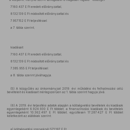
7.160.437 E Ft eredeti előirányzattal,
8.132.139 E Ft módosított előirányzattal és
7.957.152 E Ft teljesítéssel
a 7. tábla szerint,
kiadásait
7.160.437 E Ft eredeti előirányzattal,
8.132.139 E Ft módosított előirányzattal és
7.385.955 E Ft teljesítéssel
a 8. tábla szerint jóváhagyja.
(5) A közgyűlés az önkormányzat 2019. évi működési és felhalmozási célú
bevételeit és kiadásait mérlegszerűen az 1. tábla szerint hagyja jóvá.
(6) A 2019. évi teljesítési adatok alapján a költségvetési bevételek és kiadások
egyenlegeként 6.924.930 E Ft többlet, a finanszírozási kiadások és bevételek
egyenlegeként 10.362.497 E Ft többlet, együttesen 17.287.427 E Ft többlet
keletkezett az alábbiak szerint:
a) költségvetési szerveknél 571.197 E Ft