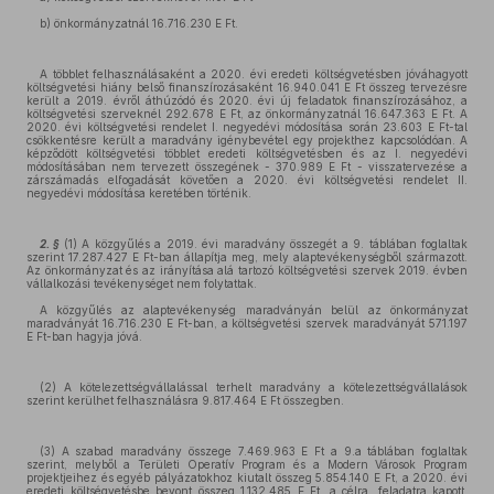
b) önkormányzatnál 16.716.230 E Ft.
A többlet felhasználásaként a 2020. évi eredeti költségvetésben jóváhagyott
költségvetési hiány belső finanszírozásaként 16.940.041 E Ft összeg tervezésre
került a 2019. évről áthúzódó és 2020. évi új feladatok finanszírozásához, a
költségvetési szerveknél 292.678 E Ft, az önkormányzatnál 16.647.363 E Ft. A
2020. évi költségvetési rendelet I. negyedévi módosítása során 23.603 E Ft-tal
csökkentésre került a maradvány igénybevétel egy projekthez kapcsolódóan. A
képződött költségvetési többlet eredeti költségvetésben és az I. negyedévi
módosításában nem tervezett összegének - 370.989 E Ft - visszatervezése a
zárszámadás elfogadását követően a 2020. évi költségvetési rendelet II.
negyedévi módosítása keretében történik.
2. §
(1) A közgyűlés a 2019. évi maradvány összegét a 9. táblában foglaltak
szerint 17.287.427 E Ft-ban állapítja meg, mely alaptevékenységből származott.
Az önkormányzat és az irányítása alá tartozó költségvetési szervek 2019. évben
vállalkozási tevékenységet nem folytattak.
A közgyűlés az alaptevékenység maradványán belül az önkormányzat
maradványát 16.716.230 E Ft-ban, a költségvetési szervek maradványát 571.197
E Ft-ban hagyja jóvá.
(2) A kötelezettségvállalással terhelt maradvány a kötelezettségvállalások
szerint kerülhet felhasználásra 9.817.464 E Ft összegben.
(3) A szabad maradvány összege 7.469.963 E Ft a 9.a táblában foglaltak
szerint, melyből a Területi Operatív Program és a Modern Városok Program
projektjeihez és egyéb pályázatokhoz kiutalt összeg 5.854.140 E Ft, a 2020. évi
eredeti költségvetésbe bevont összeg 1.132.485 E Ft, a célra, feladatra kapott,