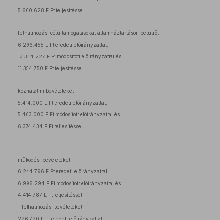
5.600.628 E Ft teljesítéssel
felhalmozási célú támogatásokat államháztartáson belülről
6.296.455 E Ft eredeti előirányzattal,
13.344.227 E Ft módosított előirányzattal és
11.354.750 E Ft teljesítéssel
közhatalmi bevételeket
5.414.000 E Ft eredeti előirányzattal,
5.463.000 E Ft módosított előirányzattal és
6.374.434 E Ft teljesítéssel
működési bevételeket
6.244.796 E Ft eredeti előirányzattal,
6.996.294 E Ft módosított előirányzattal és
4.414.787 E Ft teljesítéssel
- felhalmozási bevételeket
226.720 E Ft eredeti előirányzattal,