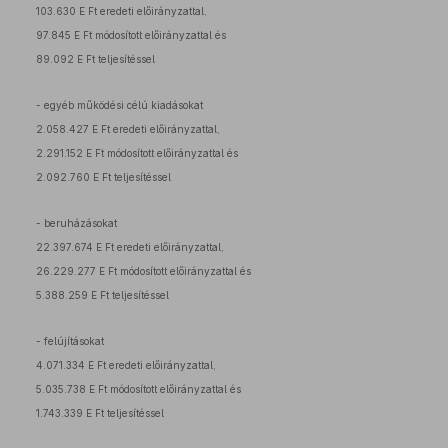
103.630 E Ft eredeti előirányzattal,
97.845 E Ft módosított előirányzattal és
89.092 E Ft teljesítéssel
- egyéb működési célú kiadásokat
2.058.427 E Ft eredeti előirányzattal,
2.291.152 E Ft módosított előirányzattal és
2.092.760 E Ft teljesítéssel
- beruházásokat
22.397.674 E Ft eredeti előirányzattal,
26.229.277 E Ft módosított előirányzattal és
5.388.259 E Ft teljesítéssel
- felújításokat
4.071.334 E Ft eredeti előirányzattal,
5.035.738 E Ft módosított előirányzattal és
1.743.339 E Ft teljesítéssel