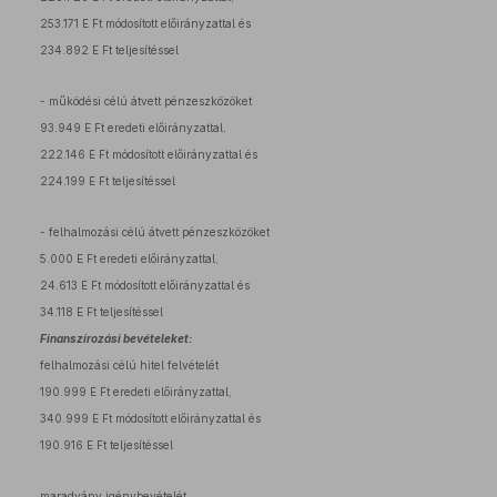
253.171 E Ft módosított előirányzattal és
234.892 E Ft teljesítéssel
- működési célú átvett pénzeszközöket
93.949 E Ft eredeti előirányzattal,
222.146 E Ft módosított előirányzattal és
224.199 E Ft teljesítéssel
- felhalmozási célú átvett pénzeszközöket
5.000 E Ft eredeti előirányzattal,
24.613 E Ft módosított előirányzattal és
34.118 E Ft teljesítéssel
Finanszírozási bevételeket:
felhalmozási célú hitel felvételét
190.999 E Ft eredeti előirányzattal,
340.999 E Ft módosított előirányzattal és
190.916 E Ft teljesítéssel
maradvány igénybevételét