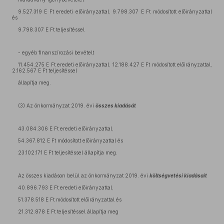
9.527.319 E Ft eredeti előirányzattal, 9.798.307 E Ft módosított előirányzattal
és
9.798.307 E Ft teljesítéssel
- egyéb finanszírozási bevételt
11.454.275 E Ft eredeti előirányzattal, 12.188.427 E Ft módosított előirányzattal,
2.162.567 E Ft teljesítéssel
állapítja meg.
(3) Az önkormányzat 2019. évi
összes kiadását
43.084.306 E Ft eredeti előirányzattal,
54.367.812 E Ft módosított előirányzattal és
23.102.171 E Ft teljesítéssel állapítja meg.
Az összes kiadáson belül az önkormányzat 2019. évi
költségvetési kiadásait
40.896.793 E Ft eredeti előirányzattal,
51.378.518 E Ft módosított előirányzattal és
21.312.878 E Ft teljesítéssel állapítja meg