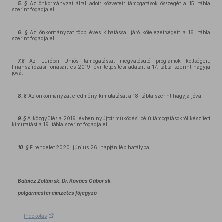
5. §
Az önkormányzat által adott közvetett támogatások összegét a 15. tábla
szerint fogadja el.
6. §
Az önkormányzat több éves kihatással járó kötelezettségeit a 16. tábla
szerint fogadja el.
7.§
Az Európai Uniós támogatással megvalósuló programok költségeit,
finanszírozási forrásait és 2019. évi teljesítési adatait a 17. tábla szerint hagyja
jóvá.
8. §
Az önkormányzat eredmény kimutatását a 18. tábla szerint hagyja jóvá.
9. §
A közgyűlés a 2019. évben nyújtott működési célú támogatásokról készített
kimutatást a 19. tábla szerint fogadja el.
10. §
E rendelet 2020. június 26. napján lép hatályba.
Balaicz Zoltán sk. Dr. Kovács Gábor sk.
polgármester címzetes főjegyző
Indokolás