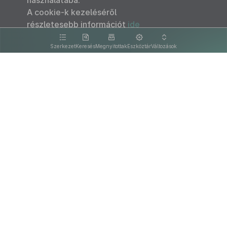
használatába.
A cookie-k kezeléséről
részletesebb információt
ide
kattintva olvashat.
Szerkezet
Keresés
Megnyitottak
Eszköztár
Változások
Kapcsolat
Felhasználási feltételek
PDF
Akadálymentesítési nyilatkozat