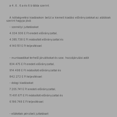
a 4.,6., 6.a és 6.b tábla szerint.
A költségvetési kiadásokon belül a kiemelt kiadási előirányzatokat az alábbiak
szerint hagyja jóvá:
- személyi juttatásokat
4.034.936 E Ft eredeti előirányzattal,
4.385.738 E Ft módosított előirányzattal és
4.140.151 E Ft teljesítéssel
- munkaadókat terhelő járulékokat és szoc. hozzájárulási adót
834.475 E Ft eredeti előirányzattal,
914.498 E Ft módosított előirányzattal és
842.272 E Ft teljesítéssel
- dologi kiadásokat
7.205.741 E Ft eredeti előirányzattal,
11.491.671 E Ft módosított előirányzattal és
6.186.748 E Ft teljesítéssel
- ellátottak pénzbeli juttatásait