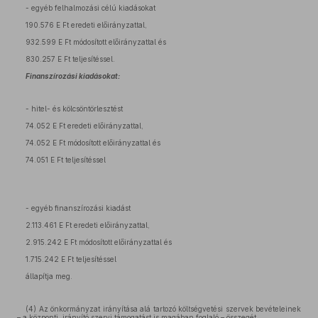
- egyéb felhalmozási célú kiadásokat
190.576 E Ft eredeti előirányzattal,
932.599 E Ft módosított előirányzattal és
830.257 E Ft teljesítéssel.
Finanszírozási kiadásokat:
- hitel- és kölcsöntörlesztést
74.052 E Ft eredeti előirányzattal,
74.052 E Ft módosított előirányzattal és
74.051 E Ft teljesítéssel
- egyéb finanszírozási kiadást
2.113.461 E Ft eredeti előirányzattal,
2.915.242 E Ft módosított előirányzattal és
1.715.242 E Ft teljesítéssel
állapítja meg.
(4) Az önkormányzat irányítása alá tartozó költségvetési szervek bevételeinek
– a központi, irányító szervi támogatást is magában foglaló – összegét