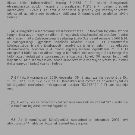
illetve kötött felhasználású összeg 310.881 E Ft, állami támogatások
elszámolásából adódó intézményi visszafizetés 11.215 E Ft, valamint egyéb
maradvány 161.242 E Ft, amit a fenntartó a járványügyi veszélyhelyzetre
tekintettel az elmaradó bevételek pótlására önkormányzati tartalékba kíván
helyezni.
(4) A közgyűlés a maradvány visszatervezését a 9.b táblában foglaltak szerint
hagyja jóvá azzal, hogy az állami támogatások elszámolásából eredően feladat
elmaradás miatt a Zalaegerszegi Gazdasági Ellátó Szervezet részére 3.566 E Ft,
a Zalaegerszegi Egyesített Bölcsődék részére 7.649 E Ft visszafizetési
kötelezettséget ír elő a jóváhagyott maradványa terhére, valamint az étkezés
elszámolásából adódóan a 4 óvodai egység részére együttesen 7.188 E Ft
támogatási különbözetet állapít meg. A befizetési kötelezettséget és a támogatási
különbözet kiutalását a zárszámadás elfogadását követő 30 napon belül kell
teljesíteni. Az elszámolásokból adódó különbözetet a veszélyhelyzetre tekintettel
önkormányzati tartalékba kell helyezni.
3. §
(1) Az önkormányzat 2019. december 31-i állapot szerinti vagyonát a 10.,
11., 12., 12.a, 12.b, 12.c, 12.d és 13. táblákban részletezve az önkormányzat és
költségvetési szerveinek mérlegadatai alapján 153.763.124 E Ft-ban állapítja
meg.
(2) A közgyűlés az önkormányzat pénzeszközeinek változását 2019. évben a
10.a táblában foglaltak szerint fogadja el.
4.§
Az önkormányzat költségvetési szerveinél a létszámok 2019. évi
alakulását a 14. táblában foglaltak szerint hagyja jóvá.