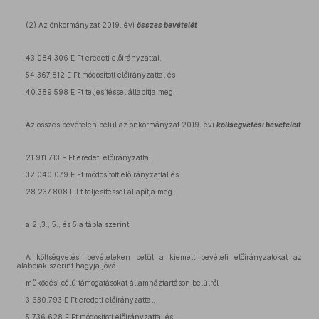
(2) Az önkormányzat 2019. évi
összes bevételét
43.084.306 E Ft eredeti előirányzattal,
54.367.812 E Ft módosított előirányzattal és
40.389.598 E Ft teljesítéssel állapítja meg.
Az összes bevételen belül az önkormányzat 2019. évi
költségvetési bevételeit
21.911.713 E Ft eredeti előirányzattal,
32.040.079 E Ft módosított előirányzattal és
28.237.808 E Ft teljesítéssel állapítja meg
a 2.,3., 5., és 5.a tábla szerint.
A költségvetési bevételeken belül a kiemelt bevételi előirányzatokat az
alábbiak szerint hagyja jóvá:
működési célú támogatásokat államháztartáson belülről
3.630.793 E Ft eredeti előirányzattal,
5.736.628 E Ft módosított előirányzattal és