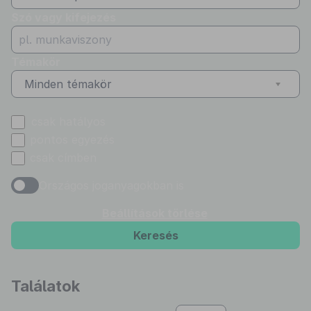
Szó vagy kifejezés
Témakör
Minden témakör
csak hatályos
pontos egyezés
csak címben
Országos joganyagokban is
Beállítások törlése
Keresés
Találatok