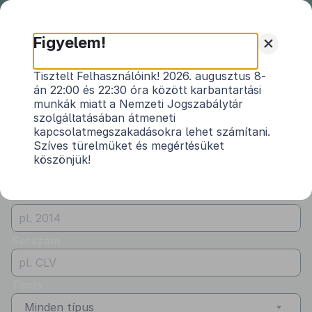
Nemzeti
Jogszabálytár
+
Figyelem!
Önkormányzati
Önkormányzati rendeletek
Tisztelt Felhasználóink! 2026. augusztus 8-
rendeletek
án 22:00 és 22:30 óra között karbantartási
Vármegye
munkák miatt a Nemzeti Jogszabálytár
Somogy
szolgáltatásában átmeneti
kapcsolatmegszakadásokra lehet számítani.
Kibocsátó
Szíves türelmüket és megértésüket
köszönjük!
Porrogszentkirály Község Önkormányzata
Évszám
Sorszám
Típus
Minden típus