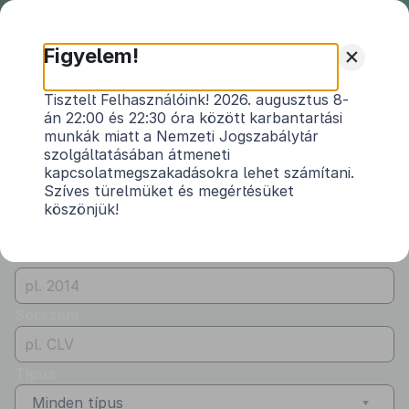
Nemzeti
Jogszabálytár
+
Figyelem!
Önkormányzati
Önkormányzati rendeletek
Tisztelt Felhasználóink! 2026. augusztus 8-
rendeletek
án 22:00 és 22:30 óra között karbantartási
Vármegye
munkák miatt a Nemzeti Jogszabálytár
Borsod-Abaúj-Zemplén
szolgáltatásában átmeneti
kapcsolatmegszakadásokra lehet számítani.
Kibocsátó
Szíves türelmüket és megértésüket
köszönjük!
Tard Község Önkormányzata
Évszám
Sorszám
Típus
Minden típus