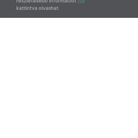
részletesebb információt
ide
kattintva olvashat.