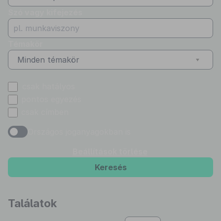
Szó vagy kifejezés
Témakör
Minden témakör
csak hatályos
pontos egyezés
csak címben
Országos joganyagokban is
Beállítások törlése
Keresés
Találatok