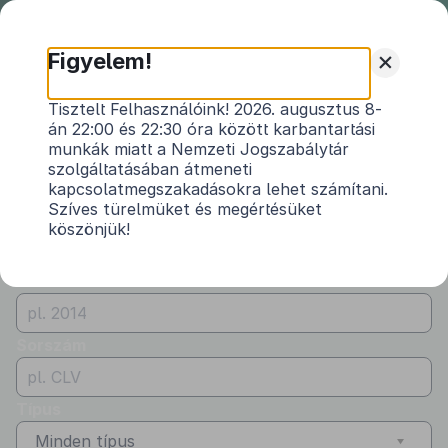
Nemzeti
Jogszabálytár
+
Figyelem!
Önkormányzati
Önkormányzati rendeletek
Tisztelt Felhasználóink! 2026. augusztus 8-
rendeletek
án 22:00 és 22:30 óra között karbantartási
Vármegye
munkák miatt a Nemzeti Jogszabálytár
Baranya
szolgáltatásában átmeneti
kapcsolatmegszakadásokra lehet számítani.
Kibocsátó
Szíves türelmüket és megértésüket
köszönjük!
Beremend Nagyközség Önkormányzata
Évszám
Sorszám
Típus
Minden típus