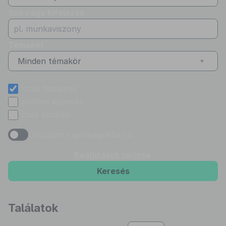
Szó vagy kifejezés
Témakör
Minden témakör
csak hatályos
pontos egyezés
csak címben
Országos joganyagokban is
Beállítások törlése
Keresés
Találatok