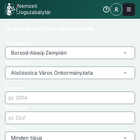
Nemzeti
Jogszabálytár
Önkormányzati
Önkormányzati rendeletek
rendeletek
Vármegye
Borsod-Abaúj-Zemplén
Kibocsátó
Alsózsolca Város Önkormányzata
Évszám
Sorszám
Típus
Minden típus