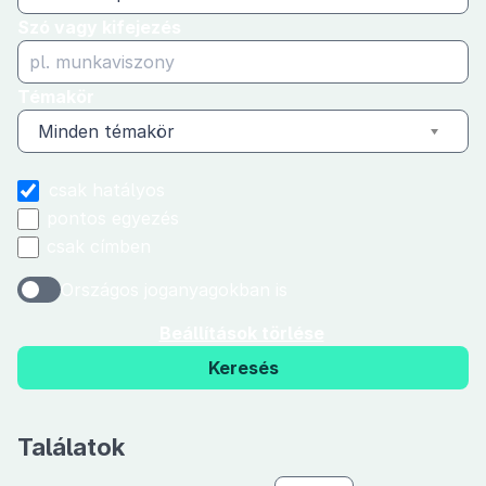
Szó vagy kifejezés
Témakör
Minden témakör
csak hatályos
pontos egyezés
csak címben
Országos joganyagokban is
Beállítások törlése
Keresés
Találatok