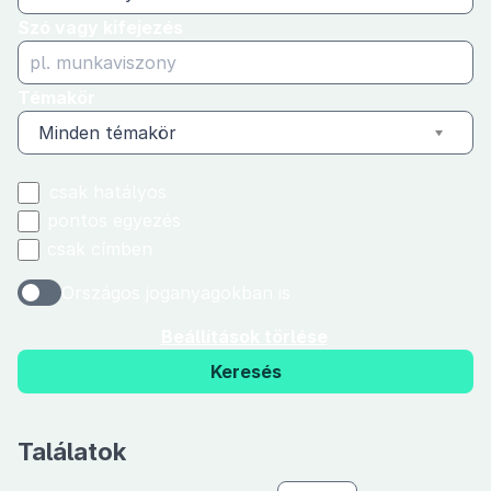
Szó vagy kifejezés
Témakör
Minden témakör
csak hatályos
pontos egyezés
csak címben
Országos joganyagokban is
Beállítások törlése
Keresés
Találatok