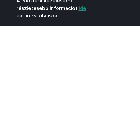
A cookie-k kezeléséről
részletesebb információt
ide
kattintva olvashat.