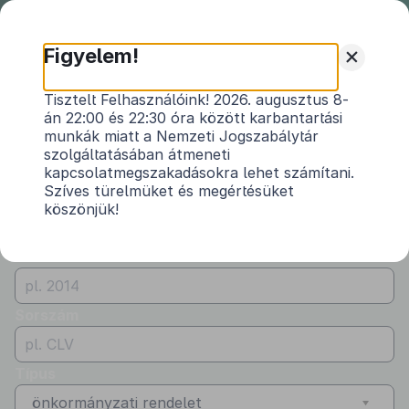
Nemzeti
Jogszabálytár
+
Figyelem!
Önkormányzati
Önkormányzati rendeletek
Tisztelt Felhasználóink! 2026. augusztus 8-
rendeletek
án 22:00 és 22:30 óra között karbantartási
Vármegye
munkák miatt a Nemzeti Jogszabálytár
Bács-Kiskun
szolgáltatásában átmeneti
kapcsolatmegszakadásokra lehet számítani.
Kibocsátó
Szíves türelmüket és megértésüket
köszönjük!
Kiskunfélegyháza Város Önkormányzata
Évszám
Sorszám
Típus
önkormányzati rendelet