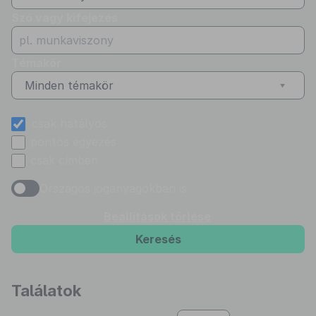
Szó vagy kifejezés
Témakör
Minden témakör
csak hatályos
pontos egyezés
csak címben
Országos joganyagokban is
Beállítások törlése
Keresés
Találatok