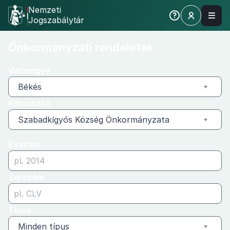
Nemzeti
Jogszabálytár
Önkormányzati
Önkormányzati rendeletek
rendeletek
Vármegye
Békés
Kibocsátó
Szabadkígyós Község Önkormányzata
Évszám
Sorszám
Típus
Minden típus