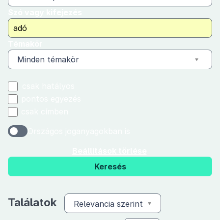
Szó vagy kifejezés
Témakör
Minden témakör
csak hatályos
pontos egyezés
csak címben
Országos joganyagokban is
Beállítások törlése
Keresés
Találatok
Relevancia szerint