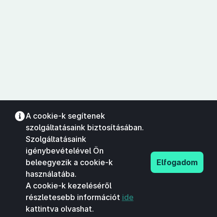
A cookie-k segítenek
szolgáltatásaink biztosításában.
Szolgáltatásaink
igénybevételével Ön
beleegyezik a cookie-k
Elfogadom
használatába.
A cookie-k kezeléséről
részletesebb információt
ide
kattintva olvashat.