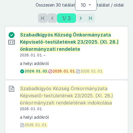
10
Összesen 30 találat
találat / oldal
1
/ 3
Szabadkígyós Község Önkormányzata
Képviselő-testületének 23/2025. (XI. 28.)
önkormányzati rendelete
2026. 01. 01. –
a helyi adókról
2026. 01. 02.
2026. 01. 01.
2026. 01. 01.
Szabadkígyós Község Önkormányzata
Képviselő-testületének 23/2025. (XI. 28.)
önkormányzati rendeletének indokolása
2026. 01. 01.
a helyi adókról
2026. 01. 01.