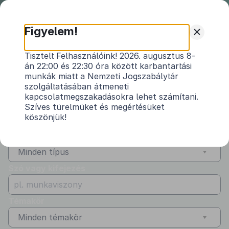
Nemzeti
Jogszabálytár
+
Figyelem!
Jogszabálytár
Jogszabálykereső
Tisztelt Felhasználóink! 2026. augusztus 8-
án 22:00 és 22:30 óra között karbantartási
Évszám
munkák miatt a Nemzeti Jogszabálytár
szolgáltatásában átmeneti
kapcsolatmegszakadásokra lehet számítani.
Sorszám
Szíves türelmüket és megértésüket
köszönjük!
Típus
Minden típus
Szó vagy kifejezés
Témakör
Minden témakör