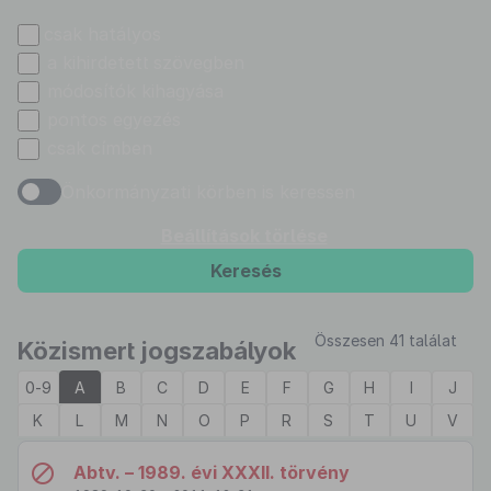
csak hatályos
a kihirdetett szövegben
módosítók kihagyása
pontos egyezés
csak címben
Önkormányzati körben is keressen
Beállítások törlése
Keresés
Összesen 41 találat
Közismert jogszabályok
0-9
A
B
C
D
E
F
G
H
I
J
K
L
M
N
O
P
R
S
T
U
V
Abtv. – 1989. évi XXXII. törvény