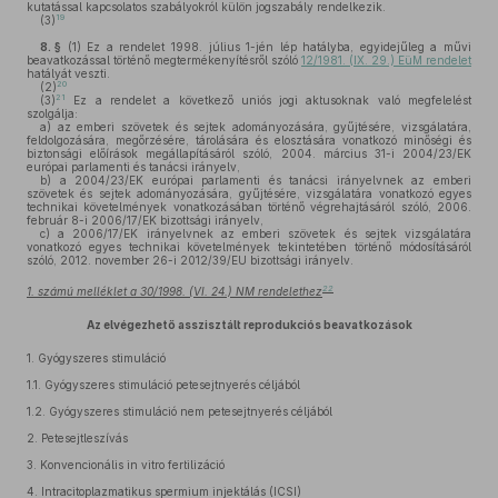
kutatással kapcsolatos szabályokról külön jogszabály rendelkezik.
19
(3)
8. §
(1)
Ez a rendelet 1998. július 1-jén lép hatályba, egyidejűleg a művi
beavatkozással történő megtermékenyítésről szóló
12/1981. (IX. 29.) EüM rendelet
hatályát veszti.
20
(2)
21
(3)
Ez a rendelet a következő uniós jogi aktusoknak való megfelelést
szolgálja:
a)
az emberi szövetek és sejtek adományozására, gyűjtésére, vizsgálatára,
feldolgozására, megőrzésére, tárolására és elosztására vonatkozó minőségi és
biztonsági előírások megállapításáról szóló, 2004. március 31-i 2004/23/EK
európai parlamenti és tanácsi irányelv,
b)
a 2004/23/EK európai parlamenti és tanácsi irányelvnek az emberi
szövetek és sejtek adományozására, gyűjtésére, vizsgálatára vonatkozó egyes
technikai követelmények vonatkozásában történő végrehajtásáról szóló, 2006.
február 8-i 2006/17/EK bizottsági irányelv,
c)
a 2006/17/EK irányelvnek az emberi szövetek és sejtek vizsgálatára
vonatkozó egyes technikai követelmények tekintetében történő módosításáról
szóló, 2012. november 26-i 2012/39/EU bizottsági irányelv.
22
1. számú melléklet a 30/1998. (VI. 24.) NM rendelethez
Az elvégezhető asszisztált reprodukciós beavatkozások
1.
Gyógyszeres stimuláció
1.1.
Gyógyszeres stimuláció petesejtnyerés céljából
1.2.
Gyógyszeres stimuláció nem petesejtnyerés céljából
2.
Petesejtleszívás
3.
Konvencionális in vitro fertilizáció
4.
Intracitoplazmatikus spermium injektálás (ICSI)