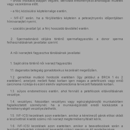
– orvosi indikáció alapján végzett, sterilitást eredményező andrológiai műtétek
vagy vazektómia előtt,
– a férj közösülési képtelensége esetén,
– IVF–ET során, ha a férj/élettárs képtelen a petesejtnyerés időpontjában
hímivarsejtet nyerni,
– szociális javallat (pl. a férj hosszabb távolléte) esetén.
2. Spermadonáció céljára történő spermafagyasztás: a donor sperma
felhasználásának javallatai szerint.
A női ivarsejtek fagyasztva tárolásának javallatai
1. Saját célra történő női ivarsejt fagyasztás
1.1. daganatos betegség gonadotoxikus kezelését megelőzően,
1.2. genetikai mutáció hordozók esetében (így például a BRCA 1 és 2
esetében), amelyek mellett fiatal korban igen magas a petefészek vagy emlő
carcinoma rizikója és ezért elektív oophorectomia tervezett fiatalabb korban,
1.3. súlyos endometriosis esetén, ahol fennáll a petefészek eltávolításának
veszélye,
1.4. veszélyes, fokozottan veszélyes vagy egészségkárosító munkakörben
foglalkoztatott személynél, ha a munkavégzésből eredő kockázatok a
termékenységét veszélyeztethetik,
1.5. IVF-ICSI kezelések azon eseteiben, amikor a kérelmező párok etikai okból
a leszívottnál kisebb számú női ivarsejt megtermékenyítését kérik,
1.6. IVF-ICSI kezelések azon eseteiben, amikor a beavatkozások során a
leszívott petesejtek számánál kevesebb számú spermium áll rendelkezésre.