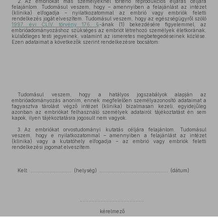
2. Az embriókat más személyeknél történő reprodukciós eljárás céljára
felajánlom. Tudomásul veszem, hogy – amennyiben a felajánlást az intézet
(klinika) elfogadja – nyilatkozatommal az embrió vagy embriók feletti
rendelkezés jogát elveszítem. Tudomásul veszem, hogy az egészségügyről szóló
1997. évi CLIV. törvény 176. §
-ának (1) bekezdésére figyelemmel, az
embrióadományozáshoz szükséges az embriót létrehozó személyek életkorának,
külsődleges testi jegyeinek, valamint az ismeretes megbetegedéseinek közlése.
Ezen adataimat a következők szerint rendelkezésre bocsátom:
Tudomásul veszem, hogy a hatályos jogszabályok alapján az
embrióadományozás anonim, ennek megfelelően személyazonosító adataimat a
fagyasztva tárolást végző intézet (klinika) bizalmasan kezeli, egyidejűleg
azonban az embriókat felhasználó személyek adatairól tájékoztatást én sem
kapok, ilyen tájékoztatásra jogosult nem vagyok.
3. Az embriókat orvostudományi kutatás céljára felajánlom. Tudomásul
veszem, hogy e nyilatkozatommal – amennyiben a felajánlást az intézet
(klinika) vagy a kutatóhely elfogadja – az embrió vagy embriók feletti
rendelkezési jogomat elveszítem.
Kelt: ............................ (helység) ............................................... (dátum)
............................................
kérelmező