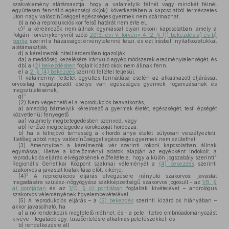
szakvélemény alátámasztja, hogy a valamelyik félnél vagy mindkét félnél
együttesen fennálló egészségi ok(ok) következtében a kapcsolatból természetes
úton nagy valószínűséggel egészséges gyermek nem származhat,
b)
a nő a reprodukciós kor felső határát nem érte el,
2
c)
a kérelmezők nem állnak egymással olyan rokoni kapcsolatban, amely a
Polgári Törvénykönyvről szóló
2013. évi V. törvény 4:12. § (1) bekezdés a) és b)
pontja
szerint a házasságot érvénytelenné teszi, és ezt írásbeli nyilatkozatukkal
alátámasztják,
d)
a kérelmezők hitelt érdemlően igazolják
da)
a meddőség kezelésére irányuló egyéb módszerek eredménytelenségét, és
db)
a
(2) bekezdésben
foglalt kizáró okok nem állnak fenn,
e)
a
2. § (4) bekezdés
szerinti feltétel teljesül,
f)
valamennyi feltétel együttes fennállása esetén az alkalmazott eljárással
orvosilag megalapozott esélye van egészséges gyermek fogamzásának és
megszületésének,
3
g)
(2)
Nem végezhető el a reprodukciós beavatkozás,
a)
ameddig bármelyik kérelmező a gyermek életét, egészségét, testi épségét
közvetlenül fenyegető
aa)
valamely megbetegedésben szenved, vagy
ab)
fertőző megbetegedés kórokozóját hordozza;
b)
ha a létrejövő terhesség a kihordó anya életét súlyosan veszélyezteti,
illetőleg abból nagy valószínűséggel egészséges gyermek nem születhet.
(3)
Amennyiben a kérelmezők vér szerinti rokoni kapcsolatban állnak
egymással, illetve a kórelőzményi adatok alapján az egyébként indokolt, a
4
reprodukciós eljárás elvégzésének előfeltétele, hogy a külön jogszabály szerinti
Regionális Genetikai Központ szakmai véleményét a
(4) bekezdés
szerinti
szakorvos a javaslat kialakítása előtt kikérje.
5
(4)
A reprodukciós eljárás elvégzésére irányuló szakorvosi javaslat
megadására szülész-nőgyógyász szakképzettségű szakorvos jogosult – az
1/B. §
a) pontjában
és az
1/C. § c) pontjában
foglaltak kivételével – andrológus
szakorvos véleményének figyelembevételével.
(5)
A reprodukciós eljárás – a
(2) bekezdés
szerinti kizáró ok hiányában –
akkor javasolható, ha
a)
a nő rendelkezik megfelelő méhhel, és – a pete, illetve embrióadományozást
kivéve – legalább egy, tüszőérlelésre alkalmas petefészekkel, és
b)
rendelkezésre áll