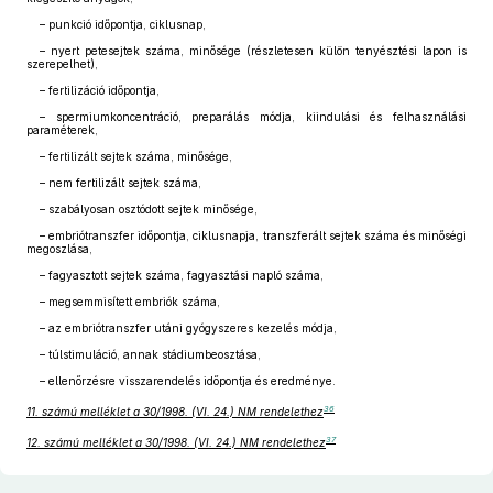
– punkció időpontja, ciklusnap,
– nyert petesejtek száma, minősége (részletesen külön tenyésztési lapon is
szerepelhet),
– fertilizáció időpontja,
– spermiumkoncentráció, preparálás módja, kiindulási és felhasználási
paraméterek,
– fertilizált sejtek száma, minősége,
– nem fertilizált sejtek száma,
– szabályosan osztódott sejtek minősége,
– embriótranszfer időpontja, ciklusnapja, transzferált sejtek száma és minőségi
megoszlása,
– fagyasztott sejtek száma, fagyasztási napló száma,
– megsemmisített embriók száma,
– az embriótranszfer utáni gyógyszeres kezelés módja,
– túlstimuláció, annak stádiumbeosztása,
– ellenőrzésre visszarendelés időpontja és eredménye.
36
11. számú melléklet a 30/1998. (VI. 24.) NM rendelethez
37
12. számú melléklet a 30/1998. (VI. 24.) NM rendelethez