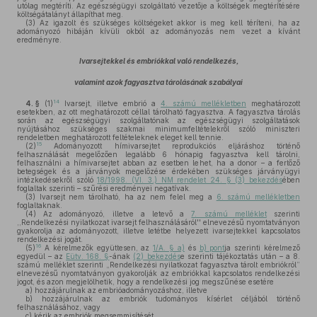
utólag megtéríti. Az egészségügyi szolgáltató vezetője a költségek megtérítésére
költségátalányt állapíthat meg.
(3)
Az igazolt és szükséges költségeket akkor is meg kell téríteni, ha az
adományozó hibáján kívüli okból az adományozás nem vezet a kívánt
eredményre.
Ivarsejtekkel és embriókkal való rendelkezés,
valamint azok fagyasztva tárolásának szabályai
14
4. §
(1)
Ivarsejt, illetve embrió a
4. számú mellékletben
meghatározott
esetekben, az ott meghatározott céllal tárolható fagyasztva. A fagyasztva tárolás
során az egészségügyi szolgáltatónak az egészségügyi szolgáltatások
nyújtásához szükséges szakmai minimumfeltételekről szóló miniszteri
rendeletben meghatározott feltételeknek eleget kell tennie.
15
(2)
Adományozott hímivarsejtet reprodukciós eljáráshoz történő
felhasználását megelőzően legalább 6 hónapig fagyasztva kell tárolni,
felhasználni a hímivarsejtet abban az esetben lehet, ha a donor – a fertőző
betegségek és a járványok megelőzése érdekében szükséges járványügyi
intézkedésekről szóló
18/1998. (VI. 3.) NM rendelet 24. § (3) bekezdés
ében
foglaltak szerinti – szűrési eredményei negatívak.
(3)
Ivarsejt nem tárolható, ha az nem felel meg a
6. számú mellékletben
foglaltaknak.
(4)
Az adományozó, illetve a letevő a
7. számú melléklet
szerinti
,,Rendelkezési nyilatkozat ivarsejt felhasználásáról'' elnevezésű nyomtatványon
gyakorolja az adományozott, illetve letétbe helyezett ivarsejtekkel kapcsolatos
rendelkezési jogát.
16
(5)
A kérelmezők együttesen, az
1/A. § a)
és
b) pont
ja szerinti kérelmező
egyedül – az
Eütv. 168. §
-ának
(2) bekezdés
e szerinti tájékoztatás után – a 8.
számú melléklet szerinti „Rendelkezési nyilatkozat fagyasztva tárolt embriókról”
elnevezésű nyomtatványon gyakorolják az embriókkal kapcsolatos rendelkezési
jogot, és azon megjelölhetik, hogy a rendelkezési jog megszűnése esetére
a)
hozzájárulnak az embrióadományozáshoz, illetve
b)
hozzájárulnak az embriók tudományos kísérlet céljából történő
felhasználásához, vagy
c)
kérik az embriók megsemmisítését.