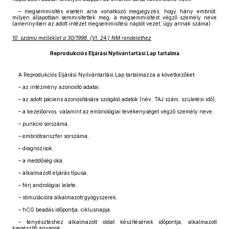
– megsemmisítés esetén arra vonatkozó megjegyzés, hogy hány embriót,
milyen állapotban semmisítettek meg, a megsemmisítést végző személy neve
(amennyiben az adott intézet megsemmisítési naplót vezet, úgy annak száma).
10. számú melléklet a 30/1998. (VI. 24.) NM rendelethez
Reprodukciós Eljárási Nyilvántartási Lap tartalma
A Reprodukciós Eljárási Nyilvántartási Lap tartalmazza a következőket:
– az intézmény azonosító adatai,
– az adott páciens azonosítására szolgáló adatok (név, TAJ szám, születési idő),
– a kezelőorvos, valamint az embriológiai tevékenységet végző személy neve,
– punkció sorszáma,
– embriótranszfer sorszáma,
– diagnózisok,
– a meddőség oka,
– alkalmazott eljárás típusa,
– férj andrológiai lelete,
– stimulációra alkalmazott gyógyszerek,
– hCG beadás időpontja, ciklusnapja,
– tenyésztéshez alkalmazott oldat készítésének időpontja, alkalmazott
kiegészítő anyagok,