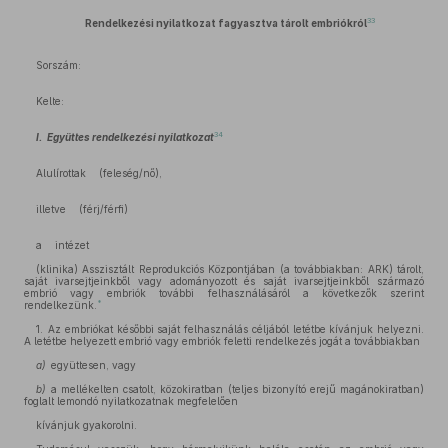
33
Rendelkezési nyilatkozat fagyasztva tárolt embriókról
Sorszám:
Kelte:
34
I.
Együttes rendelkezési nyilatkozat
Alulírottak (feleség/nő),
illetve (férj/férfi)
a intézet
(klinika) Asszisztált Reprodukciós Központjában (a továbbiakban: ARK) tárolt,
saját ivarsejtjeinkből vagy adományozott és saját ivarsejtjeinkből származó
embrió vagy embriók további felhasználásáról a következők szerint
*
rendelkezünk.
1. Az embriókat későbbi saját felhasználás céljából letétbe kívánjuk helyezni.
A letétbe helyezett embrió vagy embriók feletti rendelkezés jogát a továbbiakban
a)
együttesen, vagy
b)
a mellékelten csatolt, közokiratban (teljes bizonyító erejű magánokiratban)
foglalt lemondó nyilatkozatnak megfelelően
kívánjuk gyakorolni.