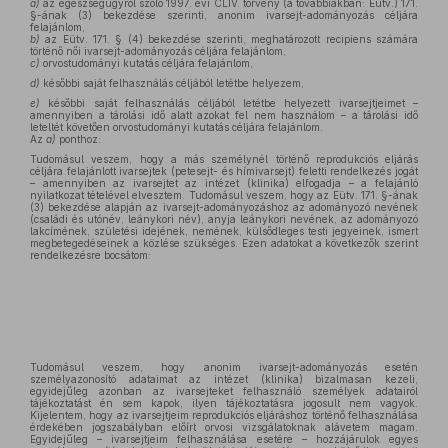
a)
az egészségügyről szóló 1997. évi CLIV. törvény (a továbbiakban: Eütv.) 171.
§-ának (3) bekezdése szerinti, anonim ivarsejt-adományozás céljára
felajánlom,
b)
az Eütv. 171. § (4) bekezdése szerinti, meghatározott recipiens számára
történő női ivarsejt-adományozás céljára felajánlom,
c)
orvostudományi kutatás céljára felajánlom,
d)
későbbi saját felhasználás céljából letétbe helyezem,
e)
későbbi saját felhasználás céljából letétbe helyezett ivarsejtjeimet –
amennyiben a tárolási idő alatt azokat fel nem használom – a tárolási idő
leteltét követően orvostudományi kutatás céljára felajánlom.
Az
a)
ponthoz:
Tudomásul veszem, hogy a más személynél történő reprodukciós eljárás
céljára felajánlott ivarsejtek (petesejt- és hímivarsejt) feletti rendelkezés jogát
– amennyiben az ivarsejtet az intézet (klinika) elfogadja – a felajánló
nyilatkozat tételével elvesztem. Tudomásul veszem, hogy az Eütv. 171. §-ának
(3) bekezdése alapján az ivarsejt-adományozáshoz az adományozó nevének
(családi és utónév, leánykori név), anyja leánykori nevének, az adományozó
lakcímének, születési idejének, nemének, külsődleges testi jegyeinek, ismert
megbetegedéseinek a közlése szükséges. Ezen adatokat a következők szerint
rendelkezésre bocsátom:
Tudomásul veszem, hogy anonim ivarsejt-adományozás esetén
személyazonosító adataimat az intézet (klinika) bizalmasan kezeli,
egyidejűleg azonban az ivarsejteket felhasználó személyek adatairól
tájékoztatást én sem kapok, ilyen tájékoztatásra jogosult nem vagyok.
Kijelentem, hogy az ivarsejtjeim reprodukciós eljáráshoz történő felhasználása
érdekében jogszabályban előírt orvosi vizsgálatoknak alávetem magam.
Egyidejűleg – ivarsejtjeim felhasználása esetére – hozzájárulok egyes