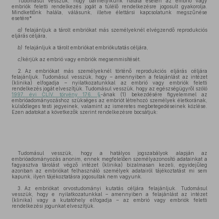
Tudomásul vesszük, hogy bármelyikünk halála esetén az embrió vagy
embriók feletti rendelkezés jogát a túlélő rendelkezésre jogosult gyakorolja.
Mindkettőnk halála, válásunk, illetve élettársi kapcsolatunk megszűnése
esetére*
a)
felajánljuk a tárolt embriókat más személyeknél elvégzendő reprodukciós
eljárás céljára,
b)
felajánljuk a tárolt embriókat embriókutatás céljára,
c)
kérjük az embrió vagy embriók megsemmisítését.
2. Az embriókat más személyeknél történő reprodukciós eljárás céljára
felajánljuk. Tudomásul vesszük, hogy – amennyiben a felajánlást az intézet
(klinika) elfogadja – nyilatkozatunkkal az embrió vagy embriók feletti
rendelkezés jogát elveszítjük. Tudomásul vesszük, hogy az egészségügyről szóló
1997. évi CLIV. törvény 176. §
-ának (1) bekezdésére figyelemmel az
embrióadományozáshoz szükséges az embriót létrehozó személyek életkorának,
külsődleges testi jegyeinek, valamint az ismeretes megbetegedéseinek közlése.
Ezen adatokat a következők szerint rendelkezésre bocsátjuk:
Tudomásul vesszük, hogy a hatályos jogszabályok alapján az
embrióadományozás anonim, ennek megfelelően személyazonosító adatainkat a
fagyasztva tárolást végző intézet (klinika) bizalmasan kezeli, egyidejűleg
azonban az embriókat felhasználó személyek adatairól tájékoztatást mi sem
kapunk, ilyen tájékoztatásra jogosultak nem vagyunk.
3. Az embriókat orvostudományi kutatás céljára felajánljuk. Tudomásul
vesszük, hogy e nyilatkozatunkkal – amennyiben a felajánlást az intézet
(klinika) vagy a kutatóhely elfogadja – az embrió vagy embriók feletti
rendelkezési jogunkat elveszítjük.