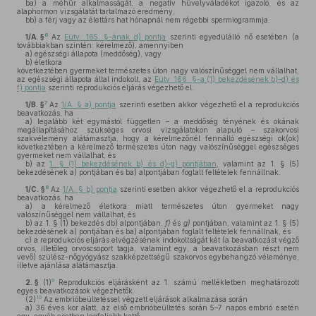
ba)
a méhűr alkalmasságát, a negatív hüvelyváladékot igazoló, és az
alaphormon vizsgálatát tartalmazó eredmény,
bb)
a férj vagy az élettárs hat hónapnál nem régebbi spermiogrammja.
6
1/A. §
Az
Eütv. 165. §-ának d) pontja
szerinti egyedülálló nő esetében (a
továbbiakban szintén: kérelmező), amennyiben
a)
egészségi állapota (meddőség), vagy
b)
életkora
következtében gyermeket természetes úton nagy valószínűséggel nem vállalhat,
az egészségi állapota által indokolt, az
Eütv. 166. §-a (1) bekezdésének b)–d) és
f) pontja
szerinti reprodukciós eljárás végezhető el.
7
1/B. §
Az
1/A. § a) pontja
szerinti esetben akkor végezhető el a reprodukciós
beavatkozás, ha
a)
legalább két egymástól független – a meddőség tényének és okának
megállapításához szükséges orvosi vizsgálatokon alapuló – szakorvosi
szakvélemény alátámasztja, hogy a kérelmezőnél fennálló egészségi ok(ok)
következtében a kérelmező természetes úton nagy valószínűséggel egészséges
gyermeket nem vállalhat, és
b)
az
1. § (1) bekezdésének b) és d)–g) pontjában
, valamint az 1. § (5)
bekezdésének a) pontjában és ba) alpontjában foglalt feltételek fennállnak.
8
1/C. §
Az
1/A. § b) pontja
szerinti esetben akkor végezhető el a reprodukciós
beavatkozás, ha
a)
a kérelmező életkora miatt természetes úton gyermeket nagy
valószínűséggel nem vállalhat, és
b)
az 1. § (1) bekezdés db) alpontjában,
f)
és
g)
pontjában, valamint az 1. § (5)
bekezdésének a) pontjában és ba) alpontjában foglalt feltételek fennállnak, és
c)
a reprodukciós eljárás elvégzésének indokoltságát két (a beavatkozást végző
orvos, illetőleg orvoscsoport tagja, valamint egy, a beavatkozásban részt nem
vevő) szülész-nőgyógyász szakképzettségű szakorvos egybehangzó véleménye,
illetve ajánlása alátámasztja.
9
2. §
(1)
Reprodukciós eljárásként az 1. számú mellékletben meghatározott
egyes beavatkozások végezhetők.
10
(2)
Az embrióbeültetéssel végzett eljárások alkalmazása során
a)
36 éves kor alatt, az első embrióbeültetés során 5–7 napos embrió esetén