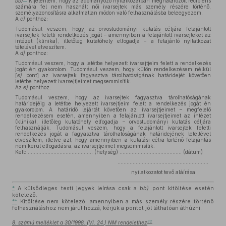
bb)
Kijelentem, hogy az adományozó nyilatkozatban meghatározott recipiens
számára fel nem használt női ivarsejtek más személy részére történő,
személyazonosításra alkalmatlan módon való felhasználásba beleegyezem.
A
c)
ponthoz:
Tudomásul veszem, hogy az orvostudományi kutatás céljára felajánlott
ivarsejtek feletti rendelkezés jogát – amennyiben a felajánlott ivarsejteket az
intézet (klinika), illetőleg kutatóhely elfogadja – a felajánló nyilatkozat
tételével elveszítem.
A
d)
ponthoz:
Tudomásul veszem, hogy a letétbe helyezett ivarsejtjeim felett a rendelkezés
jogát én gyakorolom. Tudomásul veszem, hogy külön rendelkezésem nélkül
[
e)
pont] az ivarsejtek fagyasztva tárolhatóságának határidejét követően
letétbe helyezett ivarsejtjeimet megsemmisítik.
Az
e)
ponthoz:
Tudomásul veszem, hogy az ivarsejtek fagyasztva tárolhatóságának
határidejéig a letétbe helyezett ivarsejtjeim felett a rendelkezés jogát én
gyakorolom. A határidő lejártát követően az ivarsejtjeimet – megfelelő
rendelkezésem esetén, amennyiben a felajánlott ivarsejtjeimet az intézet
(klinika), illetőleg kutatóhely elfogadja – orvostudományi kutatás céljára
felhasználják. Tudomásul veszem, hogy a felajánlott ivarsejtek feletti
rendelkezés jogát a fagyasztva tárolhatóságának határidejének leteltével
elveszítem, illetve azt, hogy amennyiben a kutatási célra történő felajánlás
nem kerül elfogadásra, az ivarsejtjeimet megsemmisítik.
Kelt: ........................................... (helység) ......................................... (dátum)
............................................................
nyilatkozatot tevő aláírása
*
A külsődleges testi jegyek leírása csak a
bb)
pont kitöltése esetén
kötelező.
**
Kitöltése nem kötelező, amennyiben a más személy részére történő
felhasználáshoz nem járul hozzá, kérjük a pontot jól láthatóan áthúzni.
32
8. számú melléklet a 30/1998. (VI. 24.) NM rendelethez