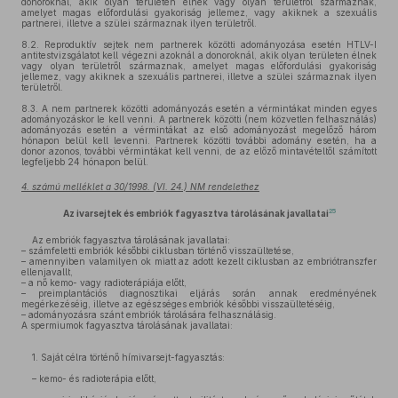
donoroknál, akik olyan területen élnek vagy olyan területről származnak,
amelyet magas előfordulási gyakoriság jellemez, vagy akiknek a szexuális
partnerei, illetve a szülei származnak ilyen területről.
8.2.
Reproduktív sejtek nem partnerek közötti adományozása esetén HTLV-I
antitestvizsgálatot kell végezni azoknál a donoroknál, akik olyan területen élnek
vagy olyan területről származnak, amelyet magas előfordulási gyakoriság
jellemez, vagy akiknek a szexuális partnerei, illetve a szülei származnak ilyen
területről.
8.3.
A nem partnerek közötti adományozás esetén a vérmintákat minden egyes
adományozáskor le kell venni. A partnerek közötti (nem közvetlen felhasználás)
adományozás esetén a vérmintákat az első adományozást megelőző három
hónapon belül kell levenni. Partnerek közötti további adomány esetén, ha a
donor azonos, további vérmintákat kell venni, de az előző mintavételtől számított
legfeljebb 24 hónapon belül.
4. számú melléklet a 30/1998. (VI. 24.) NM rendelethez
25
Az ivarsejtek és embriók fagyasztva tárolásának javallatai
Az embriók fagyasztva tárolásának javallatai:
– számfeletti embriók későbbi ciklusban történő visszaültetése,
– amennyiben valamilyen ok miatt az adott kezelt ciklusban az embriótranszfer
ellenjavallt,
– a nő kemo- vagy radioterápiája előtt,
– preimplantációs diagnosztikai eljárás során annak eredményének
megérkezéséig, illetve az egészséges embriók későbbi visszaültetéséig,
– adományozásra szánt embriók tárolására felhasználásig.
A spermiumok fagyasztva tárolásának javallatai:
1. Saját célra történő hímivarsejt-fagyasztás:
– kemo- és radioterápia előtt,