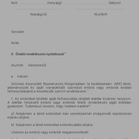
Kelt: ............................ (helység) ............................................... (dátum)
....................................................
....................................................
feleség/nő
férj/férfi
Sorszám:
Kelte:
35
II.
Önálló rendelkezési nyilatkozat
Alulírott . (kérelmező)
a intézet
(klinika) Asszisztált Reprodukciós Központjában (a továbbiakban: ARK) tárolt,
adományozott és saját ivarsejtekből származó embrió vagy embriók további
*
felhasználásáról a következők szerint rendelkezem.
1. Az embriókat későbbi saját felhasználás céljából letétbe kívánom helyezni.
A letétbe helyezett embrió vagy embriók feletti rendelkezés jogát önállóan
gyakorlom. Tudomásul veszem, hogy halálom esetére*
a)
felajánlom a tárolt embriókat más személyeknél elvégzendő reprodukciós
eljárás céljára,
b)
felajánlom a tárolt embriókat embriókutatás céljára,
c)
kérem az embrió vagy embriók megsemmisítését.