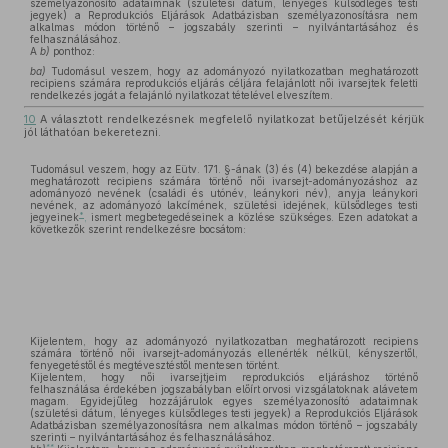
személyazonosító adataimnak (születési dátum, lényeges külsődleges testi
jegyek) a Reprodukciós Eljárások Adatbázisban személyazonosításra nem
alkalmas módon történő – jogszabály szerinti – nyilvántartásához és
felhasználásához.
A
b)
ponthoz:
ba)
Tudomásul veszem, hogy az adományozó nyilatkozatban meghatározott
recipiens számára reprodukciós eljárás céljára felajánlott női ivarsejtek feletti
rendelkezés jogát a felajánló nyilatkozat tételével elveszítem.
10
A választott rendelkezésnek megfelelő nyilatkozat betűjelzését kérjük
jól láthatóan bekeretezni.
Tudomásul veszem, hogy az Eütv. 171. §-ának (3) és (4) bekezdése alapján a
meghatározott recipiens számára történő női ivarsejt-adományozáshoz az
adományozó nevének (családi és utónév, leánykori név), anyja leánykori
nevének, az adományozó lakcímének, születési idejének, külsődleges testi
*
jegyeinek
,
ismert megbetegedéseinek a közlése szükséges. Ezen adatokat a
következők szerint rendelkezésre bocsátom:
Kijelentem, hogy az adományozó nyilatkozatban meghatározott recipiens
számára történő női ivarsejt-adományozás ellenérték nélkül, kényszertől,
fenyegetéstől és megtévesztéstől mentesen történt.
Kijelentem, hogy női ivarsejtjeim reprodukciós eljáráshoz történő
felhasználása érdekében jogszabályban előírt orvosi vizsgálatoknak alávetem
magam. Egyidejűleg hozzájárulok egyes személyazonosító adataimnak
(születési dátum, lényeges külsődleges testi jegyek) a Reprodukciós Eljárások
Adatbázisban személyazonosításra nem alkalmas módon történő – jogszabály
szerinti – nyilvántartásához és felhasználásához.
**