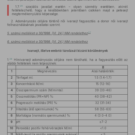
26
1.7.
szociális javallat esetén – olyan személy esetében, akinél
feltételezhető, hogy a későbbiekben jelentősen csökken majd a petesejt
megtermékenyülési képessége.
2. Adományozás céljára történő női ivarsejt fagyasztás: a donor női ivarsejt
felhasználásának javallatai szerint.
27
5. számú melléklet a 30/1998. (VI. 24.) NM rendelethez
6. számú melléklet a 30/1998. (VI. 24.) NM rendelethez
Ivarsejt, illetve embrió tárolását kizáró körülmények
28
1.
Hímivarsejt adományozás céljára nem tárolható, ha a fagyasztás előtt az
alábbi feltételek nem teljesülnek:
A
B
1
Megnevezés:
Alsó határérték:
2
Térfogat ml:
1.5 (1.4-1.7)
3
Koncentráció M/ml:
15 (12-16)
4
Összspermium szám (M/minta):
39 (33-46)
5
Összmotilitás (PR+NP) %:
40 (38-42)
6
Progresszív motilitás (PR) %:
32 (31-34)
7
Vitalitás (élő spermiumok) %:
58 (55-63)
8
Morfológia (normális spermiumok) %:
4 (3.0-4.0)
9
pH
≥7-2
10
Peroxidáz pozitív fehérvérsejtek M/ml:
<1.0
11
MAR-teszt (a pozitív spermiumok aránya)
< 5