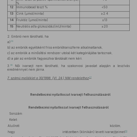
%
12
Immunobead teszt %
<50
13
Cink (µmol/minta)
≥2.4
14
Fruktóz (µmol/minta)
≥13
15
Neutrális alfa glükozidáz(mU/minta)
≥20
2.
Embrió nem tárolható, ha
29
a)
b)
az embriók egyébként friss embriótranszferre alkalmatlanok,
c)
az embriók a minősítési rendszer utolsó két kategóriájába tartoznak,
d)
a pár az embriók fagyasztva tárolását nem kéri.
30
3.
Női ivarsejt nem tárolható, ha szakorvosi javaslat alapján a leszívás
eredménnyel nem járna.
31
7. számú melléklet a 30/1998. (VI. 24.) NM rendelethez
Rendelkezési nyilatkozat ivarsejt felhasználásáról
Rendelkezési nyilatkozat ivarsejt felhasználásáról
Sorszám:
Kelet:
Alulírott
közlöm,
10
hogy
intézetben (klinikán) levett ivarsejtjeimet