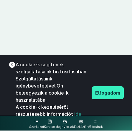
A cookie-k segítenek
szolgáltatásaink biztosításában.
Szolgáltatásaink
igénybevételével Ön
beleegyezik a cookie-k
Elfogadom
használatába.
A cookie-k kezeléséről
részletesebb információt
ide
kattintva olvashat.
Szerkezet
Keresés
Megnyitottak
Eszköztár
Változások