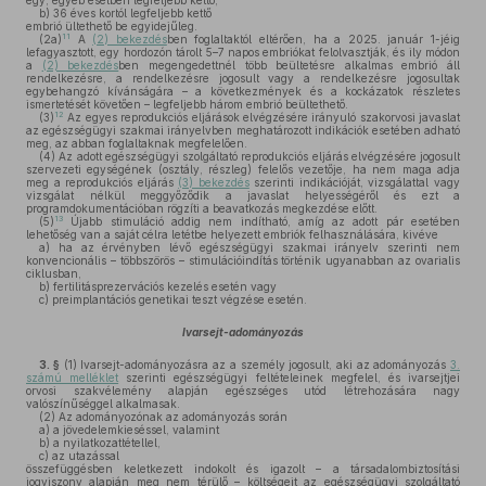
egy, egyéb esetben legfeljebb kettő,
b)
36 éves kortól legfeljebb kettő
embrió ültethető be egyidejűleg.
11
(2a)
A
(2) bekezdés
ben foglaltaktól eltérően, ha a 2025. január 1-jéig
lefagyasztott, egy hordozón tárolt 5–7 napos embriókat felolvasztják, és ily módon
a
(2) bekezdés
ben megengedettnél több beültetésre alkalmas embrió áll
rendelkezésre, a rendelkezésre jogosult vagy a rendelkezésre jogosultak
egybehangzó kívánságára – a következmények és a kockázatok részletes
ismertetését követően – legfeljebb három embrió beültethető.
12
(3)
Az egyes reprodukciós eljárások elvégzésére irányuló szakorvosi javaslat
az egészségügyi szakmai irányelvben meghatározott indikációk esetében adható
meg, az abban foglaltaknak megfelelően.
(4)
Az adott egészségügyi szolgáltató reprodukciós eljárás elvégzésére jogosult
szervezeti egységének (osztály, részleg) felelős vezetője, ha nem maga adja
meg a reprodukciós eljárás
(3) bekezdés
szerinti indikációját, vizsgálattal vagy
vizsgálat nélkül meggyőződik a javaslat helyességéről és ezt a
programdokumentációban rögzíti a beavatkozás megkezdése előtt.
13
(5)
Újabb stimuláció addig nem indítható, amíg az adott pár esetében
lehetőség van a saját célra letétbe helyezett embriók felhasználására, kivéve
a)
ha az érvényben lévő egészségügyi szakmai irányelv szerinti nem
konvencionális – többszörös – stimulációindítás történik ugyanabban az ovarialis
ciklusban,
b)
fertilitásprezervációs kezelés esetén vagy
c)
preimplantációs genetikai teszt végzése esetén.
Ivarsejt-adományozás
3. §
(1)
Ivarsejt-adományozásra az a személy jogosult, aki az adományozás
3.
számú melléklet
szerinti egészségügyi feltételeinek megfelel, és ivarsejtjei
orvosi szakvélemény alapján egészséges utód létrehozására nagy
valószínűséggel alkalmasak.
(2)
Az adományozónak az adományozás során
a)
a jövedelemkieséssel, valamint
b)
a nyilatkozattétellel,
c)
az utazással
összefüggésben keletkezett indokolt és igazolt – a társadalombiztosítási
jogviszony alapján meg nem térülő – költségeit az egészségügyi szolgáltató