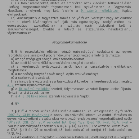
(6)
A tárolt ivarsejteket, illetve az embriókat, azok kiadását, felhasználását,
illetőleg megsemmisítését folyamatosan kell nyilvántartani a Fagyasztási
Naplóban, amelynek meg kell felelnie a
9. számú mellékletben
foglalt
előírásoknak.
(7)
Amennyiben a fagyasztva tárolás helyéről az ivarsejtet vagy az embriót
nem a letevő kívánságára szállítják más egészségügyi szolgáltatóhoz, az
egészségügyi szolgáltatónak a szállítás során biztosítani kell a
sérülésmentességet, továbbá a letevőt az átszállításról haladéktalanul
tájékoztatnia kell.
Programdokumentáció
5. §
A reprodukciós eljárást végző egészségügyi szolgáltató az egyes
reprodukciós eljárásokról programdokumentációt vezet, amely tartalmazza:
a)
az egészségügyi szolgáltató azonosító adatait,
b)
az adott kérelmező(k) azonosítására szolgáló adatokat,
c)
a kérelmezők nyilatkozatát arról, hogy a jogszabályban előírtaknak
megfelelnek,
d)
a meddőség tényét és okát megállapító szakvéleményt,
e)
a szakorvosi javaslatot,
f)
az írásos tájékoztatást, és a tájékoztatást követően a kérelmezők által megtett
4. §
szerinti nyilatkozatokat,
g)
a
10. számú melléklet
szerinti, folyamatosan vezetett Reprodukciós Eljárási
Nyilvántartási Lapot, illetve
h)
a
4. § (6) bekezdése
szerinti Fagyasztási Naplót.
17
6. §
18
7. §
(1)
A reprodukciós eljárás során alkalmazni kell az egészségügyről szóló
1997. évi CLIV. törvénynek
a szerv- és szövetátültetésre, valamint -tárolásra és
egyes kórszövettani vizsgálatokra vonatkozó rendelkezései végrehajtásáról szóló
18/1998. (XII. 27.) EüM rendelet 1/A. §-át
,
15/E. §-át
,
16. §-át
,
16/A. §-át
–
ivarsejt-adományozás esetében a 16/A. § (3), (4) és (5) bekezdése kivételével –,
a 17/A. § (1) és (2) bekezdését, (3) bekezdés a)–e) pontját, (4) bekezdését és
17/B. §-át.
(2)
Az embrión, a magzaton – ideértve a halva született magzatot is – végzett