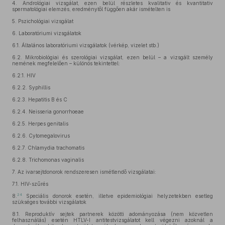
4.
Andrológiai vizsgálat, ezen belül részletes kvalitativ és kvantitativ
spermatológiai elemzés, eredménytől függően akár ismételten is
5.
Pszichológiai vizsgálat
6.
Laboratóriumi vizsgálatok
6.1.
Általános laboratóriumi vizsgálatok (vérkép, vizelet stb.)
6.2.
Mikrobiológiai és szerológiai vizsgálat, ezen belül – a vizsgált személy
nemének megfelelően – különös tekintettel:
6.2.1.
HIV
6.2.2.
Syphillis
6.2.3.
Hepatitis B és C
6.2.4.
Neisseria gonorrhoeae
6.2.5.
Herpes genitalis
6.2.6.
Cytomegalovirus
6.2.7.
Chlamydia trachomatis
6.2.8.
Trichomonas vaginalis
7.
Az ivarsejtdonorok rendszeresen ismétlendő vizsgálatai:
7.1.
HIV-szűrés
24
8.
Speciális donorok esetén, illetve epidemiológiai helyzetekben esetleg
szükséges további vizsgálatok
8.1.
Reproduktív sejtek partnerek közötti adományozása (nem közvetlen
felhasználás) esetén HTLV-I antitestvizsgálatot kell végezni azoknál a