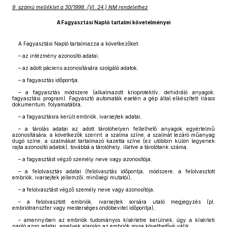
9. számú melléklet a 30/1998. (VI. 24.) NM rendelethez
A Fagyasztási Napló tartalmi követelményei
A Fagyasztási Napló tartalmazza a következőket:
– az intézmény azonosító adatai,
– az adott páciens azonosítására szolgáló adatok,
– a fagyasztás időpontja,
– a fagyasztás módszere (alkalmazott krioprotektív, dehidráló anyagok,
fagyasztási program). Fagyasztó automaták esetén a gép által elkészített írásos
dokumentum, folyamatábra,
– a fagyasztásra került embriók, ivarsejtek adatai,
– a tárolás adatai az adott tárolóhelyen fellelhető anyagok egyértelmű
azonosítására, a következők szerint: a szalma színe, a szalmát lezáró műanyag
dugó színe, a szalmákat tartalmazó kazetta színe (ez utóbbin külön legyenek
rajta azonosító adatok), továbbá a tárolóhely, illetve a tárolótank száma,
– a fagyasztást végző személy neve vagy azonosítója,
– a felolvasztás adatai (felolvasztás időpontja, módszere, a felolvasztott
embriók, ivarsejtek jellemzői, minőségi mutatói),
– a felolvasztást végző személy neve vagy azonosítója,
– a felolvasztott embriók, ivarsejtek sorsára utaló megjegyzés (pl.
embriótranszfer vagy mesterséges ondóbevitel időpontja),
– amennyiben az embriók tudományos kísérletre kerülnek, úgy a kísérleti
napló azon adatai, amelyek alapján az embriók sorsa követhetővé válik,