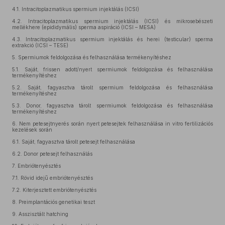
4.1.
Intracitoplazmatikus spermium injektálás (ICSI)
4.2.
Intracitoplazmatikus spermium injektálás (ICSI) és mikrosebészeti
mellékhere (epididymális) sperma aspiráció (ICSI – MESA)
4.3.
Intracitoplazmatikus spermium injektálás és herei (testicular) sperma
extrakció (ICSI – TESE)
5.
Spermiumok feldolgozása és felhasználása termékenyítéshez
5.1.
Saját, frissen adott/nyert spermiumok feldolgozása és felhasználása
termékenyítéshez
5.2.
Saját, fagyasztva tárolt spermium feldolgozása és felhasználása
termékenyítéshez
5.3.
Donor, fagyasztva tárolt spermiumok feldolgozása és felhasználása
termékenyítéshez
6.
Nem petesejtnyerés során nyert petesejtek felhasználása in vitro fertilizációs
kezelések során
6.1.
Saját, fagyasztva tárolt petesejt felhasználása
6.2.
Donor petesejt felhasználás
7.
Embriótenyésztés
7.1.
Rövid idejű embriótenyésztés
7.2.
Kiterjesztett embriótenyésztés
8.
Preimplantációs genetikai teszt
9.
Asszisztált hatching