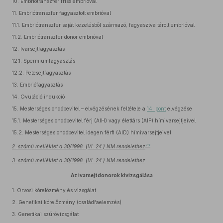
10.
Embriótranszfer friss embrióval
11.
Embriótranszfer fagyasztott embrióval
11.1.
Embriótranszfer saját kezelésből származó, fagyasztva tárolt embrióval
11.2.
Embriótranszfer donor embrióval
12.
Ivarsejtfagyasztás
12.1.
Spermiumfagyasztás
12.2.
Petesejtfagyasztás
13.
Embriófagyasztás
14.
Ovuláció indukció
15.
Mesterséges ondóbevitel – elvégzésének feltétele a
14. pont
elvégzése
15.1.
Mesterséges ondóbevitel férj (AIH) vagy élettárs (AIP) hímivarsejtjeivel
15.2.
Mesterséges ondóbevitel idegen férfi (AID) hímivarsejtjeivel
23
2. számú melléklet a 30/1998. (VI. 24.) NM rendelethez
3. számú melléklet a 30/1998. (VI. 24.) NM rendelethez
Az ivarsejtdonorok kivizsgálása
1.
Orvosi kórelőzmény és vizsgálat
2.
Genetikai kórelőzmény (családfaelemzés)
3.
Genetikai szűrővizsgálat