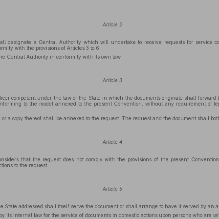
Article 2
all designate a Central Authority which will undertake to receive requests for service 
rmity with the provisions of Articles 3 to 6.
he Central Authority in conformity with its own law.
Article 3
fficer competent under the law of the State in which the documents originate shall forward t
nforming to the model annexed to the present Convention, without any requirement of leg
or a copy thereof shall be annexed to the request. The request and the document shall both
Article 4
considers that the request does not comply with the provisions of the present Convention
ctions to the request.
Article 5
e State addressed shall itself serve the document or shall arrange to have it served by an a
 its internal law for the service of documents in domestic actions upon persons who are withi