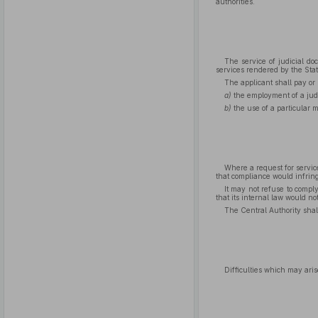
authorities.
The service of judicial do
services rendered by the Sta
The applicant shall pay or
a)
the employment of a judic
b)
the use of a particular m
Where a request for servic
that compliance would infringe
It may not refuse to comply
that its internal law would no
The Central Authority shall
Difficulties which may aris