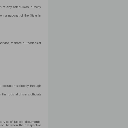
n of any compulsion, directly
pon a national of the State in
rvice, to those authorities of
cial documents directly through
he judicial officers, officials
service of judicial documents,
tion between their respective