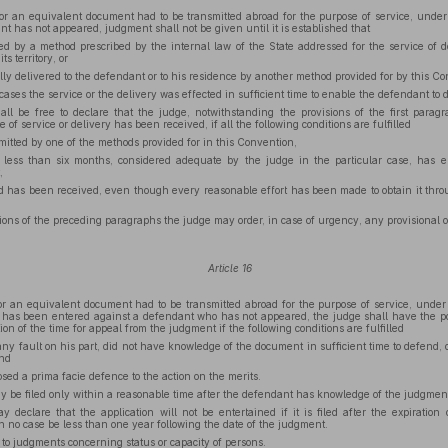
r an equivalent document had to be transmitted abroad for the purpose of service, under 
 has not appeared, judgment shall not be given until it is established that
 by a method prescribed by the internal law of the State addressed for the service of d
s territory, or
y delivered to the defendant or to his residence by another method provided for by this Co
 cases the service or the delivery was effected in sufficient time to enable the defendant to 
ll be free to declare that the judge, notwithstanding the provisions of the first paragr
e of service or delivery has been received, if all the following conditions are fulfilled
tted by one of the methods provided for in this Convention,
 less than six months, considered adequate by the judge in the particular case, has e
,
nd has been received, even though every reasonable effort has been made to obtain it thro
ions of the preceding paragraphs the judge may order, in case of urgency, any provisional o
Article 16
 an equivalent document had to be transmitted abroad for the purpose of service, under 
has been entered against a defendant who has not appeared, the judge shall have the po
tion of the time for appeal from the judgment if the following conditions are fulfilled
ny fault on his part, did not have knowledge of the document in sufficient time to defend,
and
sed a prima facie defence to the action on the merits.
may be filed only within a reasonable time after the defendant has knowledge of the judgmen
 declare that the application will not be entertained if it is filed after the expiration 
in no case be less than one year following the date of the judgment.
y to judgments concerning status or capacity of persons.