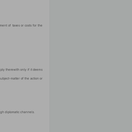
ent of taxes or costs for the
ply therewith only if it deems
subject-matter of the action or
ough diplomatic channels.