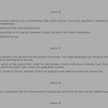
Article 12
cuments coming from a Contracting State shall not give rise to any payment or reimbursem
te addressed.
 reimburse the costs occasioned by
ial officer or of a person competent under the law of the State of destination,
ethod of service.
Article 13
e complies with the terms of the present Convention, the State addressed may refuse to com
 its sovereignty or security.
 solely on the ground that, under its internal law, it claims exclusive jurisdiction over the 
t permit the action upon which the application is based.
, in case of refusal, promptly inform the applicant and state the reasons for the refusal.
Article 14
e in connection with the transmission of judicial documents for service shall be settled thr
Article 15