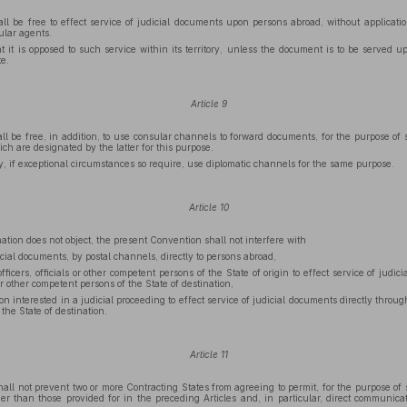
ll be free to effect service of judicial documents upon persons abroad, without applicatio
ular agents.
 it is opposed to such service within its territory, unless the document is to be served u
e.
Article 9
l be free, in addition, to use consular channels to forward documents, for the purpose of se
ch are designated by the latter for this purpose.
, if exceptional circumstances so require, use diplomatic channels for the same purpose.
Article 10
nation does not object, the present Convention shall not interfere with
cial documents, by postal channels, directly to persons abroad,
fficers, officials or other competent persons of the State of origin to effect service of judi
s or other competent persons of the State of destination,
 interested in a judicial proceeding to effect service of judicial documents directly through t
the State of destination.
Article 11
ll not prevent two or more Contracting States from agreeing to permit, for the purpose of 
er than those provided for in the preceding Articles and, in particular, direct communica