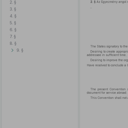
2. §
2. §
Az Egyezmény angol ny
„
3. §
4. §
5. §
6. §
7. §
8. §
The States signatory to th
9. §
Desiring to create appropr
addressee in sufficient time,
Desiring to improve the org
Have resolved to conclude a C
The present Convention sha
document for service abroad.
This Convention shall not 