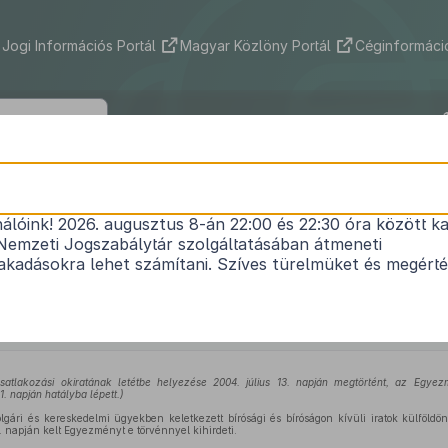
Jogi Információs Portál
Magyar Közlöny Portál
Céginformáció
2005. évi XXXVI. törvény
nálóink! 2026. augusztus 8-án 22:00 és 22:30 óra között ka
reskedelmi ügyekben keletkezett bírósági és bíróság
Nemzeti Jogszabálytár szolgáltatásában átmeneti
énő kézbesítéséről szóló, Hágában, 1965. november 
kadásokra lehet számítani. Szíves türelmüket és megért
kihirdetéséről és a nemzetközi kézbesítést szabá
1
törvények módosításáról
Hatályos: 2023. 01. 01. –
atlakozási okiratának letétbe helyezése 2004. július 13. napján megtörtént, az Egy
. napján hatályba lépett.)
ári és kereskedelmi ügyekben keletkezett bírósági és bíróságon kívüli iratok külföldön 
napján kelt Egyezményt e törvénnyel kihirdeti.