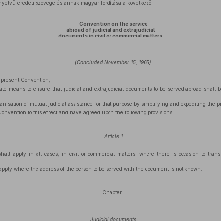
elvű eredeti szövege és annak magyar fordítása a következő:
Convention on the service
abroad of judicial and extrajudicial
documents in civil or commercial matters
(Concluded November 15, 1965)
e present Convention,
iate means to ensure that judicial and extrajudicial documents to be served abroad shall b
anisation of mutual judicial assistance for that purpose by simplifying and expediting the p
onvention to this effect and have agreed upon the following provisions:
Article 1
ll apply in all cases, in civil or commercial matters, where there is occasion to transmi
apply where the address of the person to be served with the document is not known.
Chapter I
Judicial documents