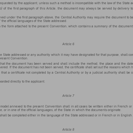
equested by the applicant, unless such a method is incompatible with the law of the State 
b)
of the first paragraph of this Article, the document may always be served by delivery t
rved under the first paragraph above, the Central Authority may require the document to be w
f the official languages of the State addressed.
in the form attached to the present Convention, which contains a summary of the document 
Article 6
e State addressed or any authority which it may have designated for that purpose, shall comp
present Convention.
e that the document has been served and shall include the method, the place and the date
red. If the document has not been served, the certificate shall set out the reasons which 
that a certificate not completed by a Central Authority or by a judicial authority shall be
warded directly to the applicant.
Article 7
model annexed to the present Convention shall in all cases be written either in French or
ge, or in one of the official languages, of the State in which the documents originate.
hall be completed either in the language of the State addressed or in French or in English.
Article 8