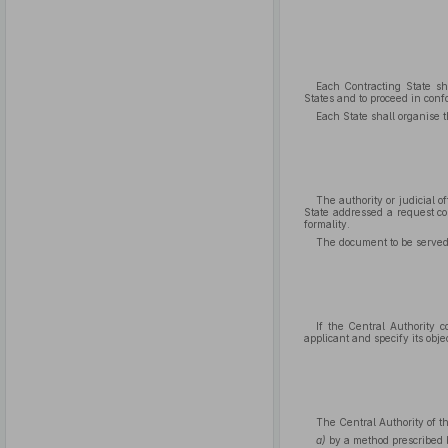
Each Contracting State sh
States and to proceed in confo
Each State shall organise t
The authority or judicial o
State addressed a request co
formality.
The document to be served 
If the Central Authority 
applicant and specify its obje
The Central Authority of th
a)
by a method prescribed by