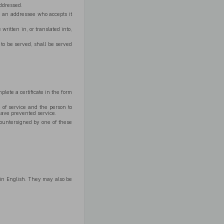
addressed.
o an addressee who accepts it
ritten in, or translated into,
to be served, shall be served
lete a certificate in the form
 of service and the person to
have prevented service.
 countersigned by one of these
 in English. They may also be