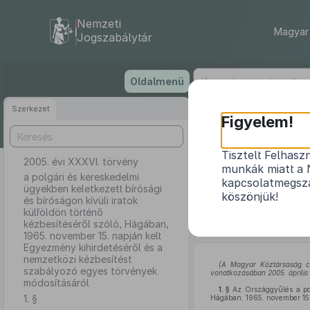
Nemzeti
Magyar 
Jogszabálytár
Ugrás
Oldalmenü
a
tartalomra
Szerkezet
Figyelem!
Tisztelt Felhasz
2005. évi XXXVI. törvény
a polgári és ke
munkák miatt a 
külföldön tört
a polgári és kereskedelmi
kapcsolatmegsza
ügyekben keletkezett bírósági
Egyezmény 
köszönjük!
és bíróságon kívüli iratok
külföldön történő
kézbesítéséről szóló, Hágában,
1965. november 15. napján kelt
Egyezmény kihirdetéséről és a
nemzetközi kézbesítést
(A Magyar Köztársaság cs
szabályozó egyes törvények
vonatkozásában 2005. április 1
módosításáról
1. §
Az Országgyűlés a polg
1. §
Hágában, 1965. november 15. 