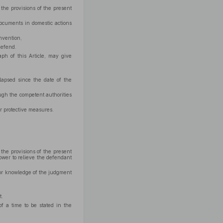
the provisions of the present
ocuments in domestic actions
nvention,
defend.
aph of this Article, may give
lapsed since the date of the
ugh the competent authorities
r protective measures.
the provisions of the present
wer to relieve the defendant
 or knowledge of the judgment
t.
of a time to be stated in the