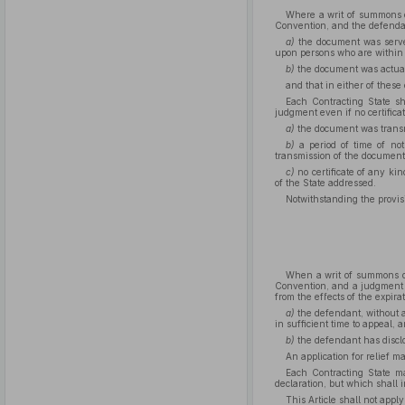
Where a writ of summons o
Convention, and the defendant
a)
the document was served
upon persons who are within it
b)
the document was actuall
and that in either of these
Each Contracting State sha
judgment even if no certificat
a)
the document was transmi
b)
a period of time of not
transmission of the document
c)
no certificate of any ki
of the State addressed.
Notwithstanding the provis
When a writ of summons or
Convention, and a judgment 
from the effects of the expira
a)
the defendant, without a
in sufficient time to appeal, 
b)
the defendant has disclo
An application for relief 
Each Contracting State may
declaration, but which shall 
This Article shall not appl