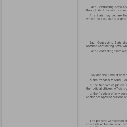
Each Contracting State sha
through its diplomatic or cons
Any State may declare that
which the documents originat
Each Contracting State shal
another Contracting State whi
Each Contracting State may
Provided the State of desti
a)
the freedom to send judi
b)
the freedom of judicial o
the judicial officers, official
c)
the freedom of any person
or other competent persons of 
The present Convention sha
channels of transmission oth