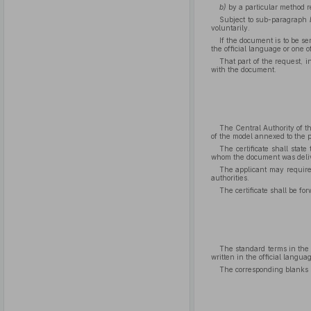
b)
by a particular method r
Subject to sub-paragraph
voluntarily.
If the document is to be se
the official language or one o
That part of the request, 
with the document.
The Central Authority of th
of the model annexed to the 
The certificate shall stat
whom the document was delive
The applicant may require 
authorities.
The certificate shall be for
The standard terms in the 
written in the official langua
The corresponding blanks s