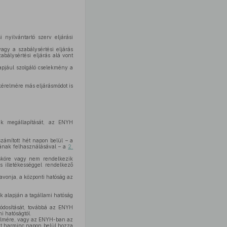
 nyilvántartó szerv eljárási
agy a szabálysértési eljárás
abálysértési eljárás alá vont
lapjául szolgáló cselekmény a
 kérelmére más eljárásmódot is
ek megállapítását, az ENYH
zámított hét napon belül – a
ásának felhasználásával – a
2.
sköre vagy nem rendelkezik
s illetékességgel rendelkező
avonja, a központi hatóság az
 alapján a tagállami hatóság
módosítását, továbbá az ENYH
i hatóságtól.
érelmére, vagy az ENYH-ban az
tt harminc napon belül hozza