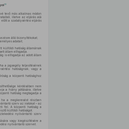
13
lyai
etővé tevő más alkalmas módon
alból, illetve az eljárás alá
lőtt a szabálysértési eljárás
ezésre álló bizonyítékokat,
emélyes adatait,
ett külföldi hatóság államának
ett állam elfogadja.
 is elfogadja az adott állam
ha a jogsegély teljesítésének
lysértési hatóságnak, vagy a
bíróság a központi hatósághoz
jesíthetősége kérdésében nem
ja a hiány pótlására, illetve
központi hatóság megtagadja a
ve ha a megkeresést részben
vántartó szerv az iratokat – az
ti fel. A központi hatóság a
sztő külföldi hatóságot.
zlekedési nyilvántartó szerv
tására vagy kiegészítésére a
edési nyilvántartó szervet.