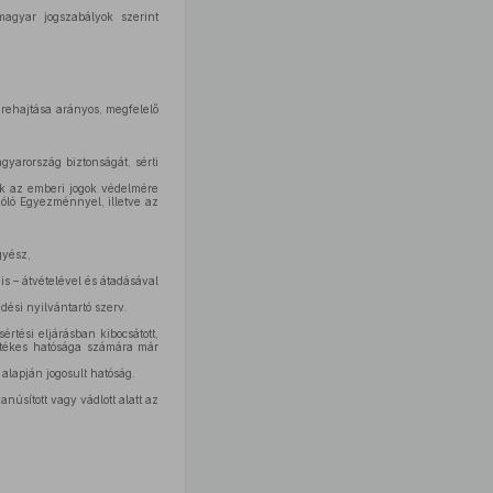
agyar jogszabályok szerint
grehajtása arányos, megfelelő
gyarország biztonságát, sérti
ak az emberi jogok védelmére
óló Egyezménnyel, illetve az
gyész,
 is – átvételével és átadásával
dési nyilvántartó szerv.
rtési eljárásban kibocsátott,
letékes hatósága számára már
alapján jogosult hatóság.
úsított vagy vádlott alatt az