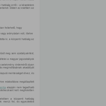
i hatóság erről – a késedelem
tartamot. Ebben az esetben az
tan feltehető, hogy
agy aránytalan volt, illetve
tta ki, a központi hatóság az
lósít meg sem szabálysértést,
ételei a magyar jogszabályok
a cselekmény érdeméről olyan
rás megindításának akadályát
lapuló mentességet élvez, és
tve módosításra megállapított
ontja
alapján nem tagadható
delkezéseit kell megfelelően
ekében a központi hatóság
k merül fel, és egyeztetést