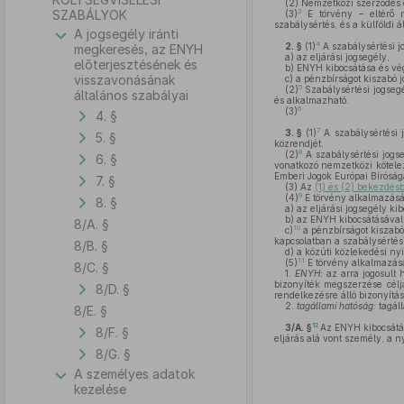
(2)
Nemzetközi szerződés e
3
SZABÁLYOK
(3)
E törvény – eltérő 
szabálysértés, és a külföldi á
A jogsegély iránti
4
2. §
(1)
A szabálysértési j
megkeresés, az ENYH
a)
az eljárási jogsegély,
előterjesztésének és
b)
ENYH kibocsátása és vég
visszavonásának
c)
a pénzbírságot kiszabó jo
5
(2)
Szabálysértési jogsegé
általános szabályai
és alkalmazható.
6
(3)
4. §
7
3. §
(1)
A szabálysértési j
5. §
közrendjét.
8
(2)
A szabálysértési jogs
6. §
vonatkozó nemzetközi kötelez
Emberi Jogok Európai Bírósága 
7. §
(3)
Az
(1) és (2) bekezdés
9
(4)
E törvény alkalmazásá
8. §
a)
az eljárási jogsegély kib
b)
az ENYH kibocsátásával,
8/A. §
10
c)
a pénzbírságot kiszabó 
kapcsolatban a szabálysértés
8/B. §
d)
a közúti közlekedési nyi
11
(5)
E törvény alkalmazá
8/C. §
1.
ENYH:
az arra jogosult 
bizonyíték megszerzése célj
8/D. §
rendelkezésre álló bizonyítá
2.
tagállami hatóság:
tagáll
8/E. §
12
3/A. §
Az ENYH kibocsátá
8/F. §
eljárás alá vont személy, a n
8/G. §
A személyes adatok
kezelése