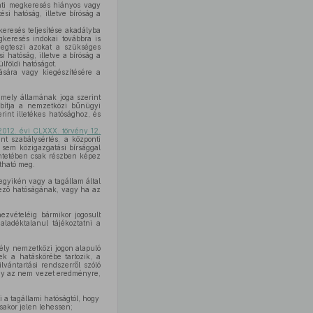
ánti megkeresés hiányos vagy
ési hatóság, illetve bíróság a
keresés teljesítése akadályba
gkeresés indokai továbbra is
 megteszi azokat a szükséges
i hatóság, illetve a bíróság a
ülföldi hatóságot.
ására vagy kiegészítésére a
amely államának joga szerint
bbítja a nemzetközi bűnügyi
rint illetékes hatósághoz, és
2012. évi CLXXX. törvény 12.
nt szabálysértés, a központi
 sem közigazgatási bírsággal
intetében csak részben képez
tható meg.
gyikén vagy a tagállam által
lkező hatóságának, vagy ha az
zvételéig bármikor jogosult
aladéktalanul tájékoztatni a
mély nemzetközi jogon alapuló
k a hatáskörébe tartozik, a
lvántartási rendszerről szóló
agy az nem vezet eredményre,
 a tagállami hatóságtól, hogy
sakor jelen lehessen;