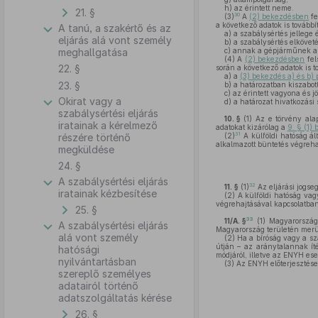
h)
az érintett neme.
21. §
30
(3)
A
(2) bekezdésben
fe
a következő adatok is továbbí
A tanú, a szakértő és az
a)
a szabálysértés jellege é
eljárás alá vont személy
b)
a szabálysértés elköveté
meghallgatása
c)
annak a gépjárműnek a 
(4)
A
(2) bekezdésben
fel
22. §
során a következő adatok is t
a)
a
(3) bekezdés a) és b) 
23. §
b)
a határozatban kiszabott
c)
az érintett vagyona és j
Okirat vagy a
d)
a határozat hivatkozási 
szabálysértési eljárás
10. §
(1)
Az e törvény alap
iratainak a kérelmező
adatokat kizárólag a
9. § (1)
31
részére történő
(2)
A külföldi hatóság ált
alkalmazott büntetés végrehaj
megküldése
24. §
A szabálysértési eljárás
32
11. §
(1)
Az eljárási jogse
iratainak kézbesítése
(2)
A külföldi hatóság vagy
végrehajtásával kapcsolatban 
25. §
33
11/A. §
(1)
Magyarország 
A szabálysértési eljárás
Magyarország területén merü
alá vont személy
(2)
Ha a bíróság vagy a sz
útján – az aránytalannak ít
hatósági
módjáról, illetve az ENYH ese
nyilvántartásban
(3)
Az ENYH előterjesztése 
szereplő személyes
adatairól történő
adatszolgáltatás kérése
26. §