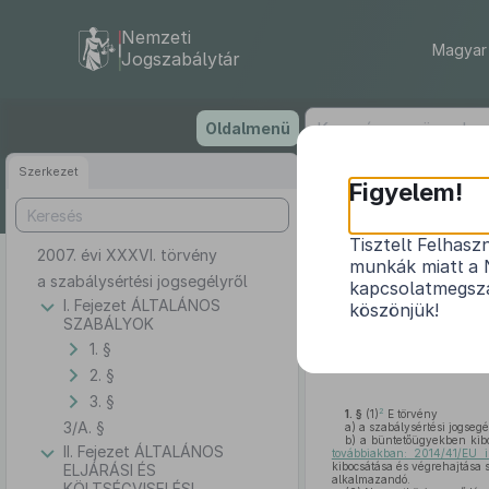
Nemzeti
Magyar 
Jogszabálytár
Ugrás
Oldalmenü
a
tartalomra
Szerkezet
Figyelem!
Tisztelt Felhasz
2007. évi XXXVI. törvény
munkák miatt a 
a szabálysértési jogsegélyről
kapcsolatmegsza
I. Fejezet ÁLTALÁNOS
köszönjük!
SZABÁLYOK
1. §
2. §
3. §
2
1. §
(1)
E törvény
3/A. §
a)
a szabálysértési jogsegé
b)
a büntetőügyekben kiboc
II. Fejezet ÁLTALÁNOS
továbbiakban: 2014/41/EU i
kibocsátása és végrehajtása 
ELJÁRÁSI ÉS
alkalmazandó.
KÖLTSÉGVISELÉSI