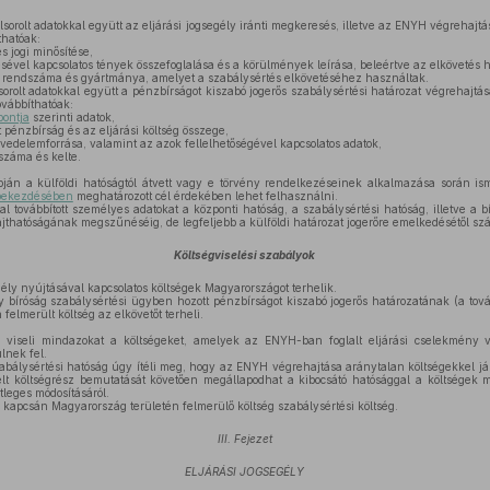
lsorolt adatokkal együtt az eljárási jogsegély iránti megkeresés, illetve az ENYH végrehajtás
thatóak:
s jogi minősítése,
sével kapcsolatos tények összefoglalása és a körülmények leírása, beleértve az elkövetés he
rendszáma és gyártmánya, amelyet a szabálysértés elkövetéséhez használtak.
sorolt adatokkal együtt a pénzbírságot kiszabó jogerős szabálysértési határozat végrehajtás
ovábbíthatóak:
pontja
szerinti adatok,
 pénzbírság és az eljárási költség összege,
övedelemforrása, valamint az azok fellelhetőségével kapcsolatos adatok,
száma és kelte.
ján a külföldi hatóságtól átvett vagy e törvény rendelkezéseinek alkalmazása során ism
 bekezdésében
meghatározott cél érdekében lehet felhasználni.
al továbbított személyes adatokat a központi hatóság, a szabálysértési hatóság, illetve a bí
thatóságának megszűnéséig, de legfeljebb a külföldi határozat jogerőre emelkedésétől számí
Költségviselési szabályok
gély nyújtásával kapcsolatos költségek Magyarországot terhelik.
 bíróság szabálysértési ügyben hozott pénzbírságot kiszabó jogerős határozatának (a tová
felmerült költség az elkövetőt terheli.
viseli mindazokat a költségeket, amelyek az ENYH-ban foglalt eljárási cselekmény v
lnek fel.
abálysértési hatóság úgy ítéli meg, hogy az ENYH végrehajtása aránytalan költségekkel já
élt költségrész bemutatását követően megállapodhat a kibocsátó hatósággal a költségek 
tleges módosításáról.
kapcsán Magyarország területén felmerülő költség szabálysértési költség.
III. Fejezet
ELJÁRÁSI JOGSEGÉLY