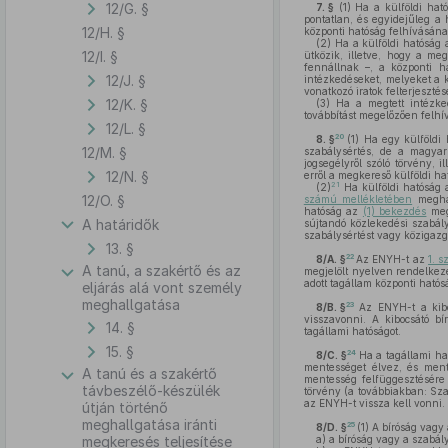
12/G. §
7. §
(1)
Ha a külföldi ható
pontatlan, és egyidejűleg a h
12/H. §
központi hatóság felhívásának
(2)
Ha a külföldi hatóság a
12/I. §
ütközik, illetve, hogy a me
fennállnak –, a központi ha
12/J. §
intézkedéseket, melyeket a kü
vonatkozó iratok felterjesztésé
12/K. §
(3)
Ha a megtett intézked
továbbítást megelőzően felhívj
12/L. §
20
8. §
(1)
Ha egy külföldi h
12/M. §
szabálysértés, de a magyar
jogsegélyről szóló törvény, 
12/N. §
erről a megkereső külföldi hat
21
(2)
Ha külföldi hatóság 
12/O. §
számú mellékletében
meghat
hatóság az
(1) bekezdés
megf
A határidők
sújtandó közlekedési szabál
szabálysértést vagy közigazg
13. §
22
8/A. §
Az ENYH-t az
1. 
A tanú, a szakértő és az
megjelölt nyelven rendelkezé
adott tagállam központi hatós
eljárás alá vont személy
meghallgatása
23
8/B. §
Az ENYH-t a kibo
visszavonni. A kibocsátó bí
14. §
tagállami hatóságot.
15. §
24
8/C. §
Ha a tagállami ha
mentességet élvez, és ment
A tanú és a szakértő
mentesség felfüggesztésére j
távbeszélő-készülék
törvény (a továbbiakban: Sz
az ENYH-t vissza kell vonni.
útján történő
meghallgatása iránti
25
8/D. §
(1)
A bíróság vagy 
megkeresés teljesítése
a)
a bíróság vagy a szabály