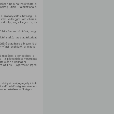
 időben nem hajtható végre, a
tóság útján – tájékoztatja a
 a szabálysértési hatóság – a
ebb költséggel járó eljárási
dosítja, vagy kiegészíti, és
-t előterjesztő bíróság vagy
ítási eszközt az átadáskorival
rténő átadásáig a bizonyítási
onyítási eszközről a magyar
ézkedések elrendelését is –
n – a kézbesítésre vonatkozó
gfelelően alkalmazni.
a az ENYH jogorvoslati jogról
zabálysértési jogsegély iránti
t való felelősség kérdésében
jtása érdekében szükséges.