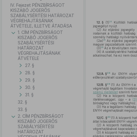
IV. Fejezet PÉNZBÍRSÁGOT
KISZABÓ JOGERŐS
SZABÁLYSÉRTÉSI HATÁROZAT
VÉGREHAJTÁSÁNAK
34
12. §
(1)
Külföldi hatósá
ÁTVÉTELE, ILLETVE ÁTADÁSA
jogsegélyt nyújt.
(2)
Az eljárási jogsegély 
1. CÍM PÉNZBÍRSÁGOT
iratainak a külföldi hatóság
KISZABÓ JOGERŐS
személy hatósági nyilvántartá
35
(2a)
Az eljárási jogsegél
SZABÁLYSÉRTÉSI
magyar jogszabályok szerint 
HATÁROZAT
36
(3)
Az e törvényben nem 
(4)
A szabálysértési hatósá
VÉGREHAJTÁSÁNAK
alkalmazhat, ha ez nem össz
ÁTVÉTELE
27. §
28. §
38
12/A. §
Az ENYH olyan 
előterjesztését szabályszerűn
29. §
39
12/B. §
(1)
Az ENYH-t a kö
30. §
végrehajtó tagállam hivatal
számú melléklet
szerinti for
31. §
(2)
Ha a központi hatósá
illetékességgel, úgy – a
(3
32. §
bírósághoz vagy hatósághoz, 
(3)
Ha a tagállami hatóság 
33. §
ENYH végrehajtását megszün
2. CÍM PÉNZBÍRSÁGOT
40
12/C. §
(1)
A központi hat
KISZABÓ JOGERŐS
által kibocsátott ENYH végreh
(2)
A központi hatóság ind
SZABÁLYSÉRTÉSI
végrehajtásával kapcsolatos d
HATÁROZAT
(3)
A központi hatóság az
VÉGREHAJTÁSÁNAK
eljárási cselekmény végreha