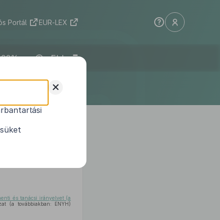
s Portál
EUR-LEX
ELI
+
rbantartási
ésüket
nti és tanácsi irányelvet (a
ozat (a továbbiakban: ENYH)