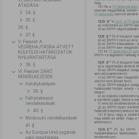
meg.
ÁTADÁSA
(4)
Ha a
(3) bekezdésben
okainak megjelölése mellett 
34. §
(1) bekezdés
szerinti döntést
35. §
41
12/D. §
A
12/C. § (1) be
a)
intézkedik az ENYH-ban 
36. §
b)
az ENYH végrehajtását 
37. §
42
12/E. §
(1)
A központi ható
a)
az ENYH-t nem az arra jo
V. Fejezet A
b)
az ENYH kibocsátása – an
VÉGREHAJTÁSRA ÁTVETT
c)
az ENYH-ban megjelölt e
KÜLFÖLDI HATÁROZATOK
(2)
Az
(1) bekezdés a) pon
ENYH-t a tagállami hatóság r
NYILVÁNTARTÁSA
43
12/F. §
(1)
A központi hat
38. §
a)
a végrehajtás sértené M
b)
az ENYH alapjául szolgá
VI. Fejezet ZÁRÓ
sem bűncselekményt,
RENDELKEZÉSEK
c)
az ENYH-ban megjelölt e
szerint nem állnak fenn,
Hatálybalépés
d)
az ENYH alapjául szolgá
határozatot hoztak, amely –
39. §
képezi,
e)
az eljárási cselekménny
Felhatalmazó
a mentelmi jogát, illetve a m
rendelkezések
f)
nem áll rendelkezésre az
g)
az ENYH olyan mértékben
40. §
határidő eredménytelenül telt
(2)
A tanú vagy a szakért
Módosuló rendelkezések
meg abból az okból, hogy a 
alkalmazni.
41. §
44
12/G. §
(1)
Az ENYH, va
Az Európai Unió jogának
haladéktalanul tájékoztatja
való megfelelés
kezdeményez.