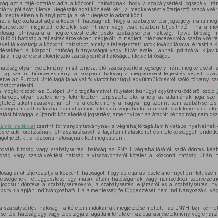
ság azt a tájékoztatást adja a központi hatóságnak, hogy a szabálysértési jogsegély ir
iány pótlását, illetve kiegészítő adat közlését kéri, a megkeresést előterjesztő szabálysért
 megfelelően a hiányt pótolja, a kért kiegészítő adatot közli.
zt a tájékoztatást adja a központi hatóságnak, hogy a szabálysértési jogsegély iránti meg
gkeresésben megjelölt feltételek szerint nem vagy csak részben teljesíthető – ha a me
tóság felhívására a megkeresést előterjesztő szabálysértési hatóság, illetve bíróság
lföldi hatóság a teljesítés érdekében megjelölt. A megtett intézkedésekről a szabálysértés
vel tájékoztatja a központi hatóságot, amely a felterjesztett iratok továbbításával értesíti a k
ésekben a központi hatóság hiányosságot vagy hibát észlel, annak pótlására, kijavít
a a megkeresést előterjesztő szabálysértési hatóságot, illetve bíróságot.
atóság olyan cselekmény miatt terjeszt elő szabálysértési jogsegély iránt megkeresést, 
 jog szerint bűncselekmény, a központi hatóság a megkeresést teljesítés végett tová
illetve az Európai Unió tagállamaival folytatott bűnügyi együttműködésről szóló törvény sze
óságot értesíti.
a megkeresését az Európai Unió tagállamaival folytatott bűnügyi együttműködésről szóló
ározott olyan cselekmény tekintetében terjesztette elő, amely az államának joga szeri
elelő alkalmazásával jár el, ha a cselekmény a magyar jog szerint sem szabálysértés,
yszegés megállapítására nem alkalmas, illetve a végrehajtásra átadott cselekmények tek
atási bírsággal sújtandó közlekedési jogsértést, amennyiben az átadott pénzbírság nem osz
számú melléklet
szerinti formanyomtatványnak a végrehajtó tagállam hivatalos nyelveinek e
sre álló fordításának felhasználásával, a tagállam hatáskörrel és illetékességgel rende
ágot jelölt ki, a központi hatóságnak kell megküldeni.
csátó bíróság vagy szabálysértési hatóság az ENYH végrehajtásáról szóló döntés kézhe
róság vagy szabálysértési hatóság a visszavonásról köteles a központi hatóság útján h
tóság arról tájékoztatja a központi hatóságot, hogy az eljárási cselekménnyel érintett sze
ességének felfüggesztése egy másik állam hatóságának vagy nemzetközi szervezetne
ogosult döntése a szabálysértésekről, a szabálysértési eljárásról és a szabálysértési nyi
abs.tv.) alapján indítványozható. Ha a mentesség felfüggesztését nem indítványozzák, v
a szabálysértési hatóság – a kérelem indokainak megjelölése mellett – az ENYH-ban kérheti
sértési hatóság egy vagy több tagja a tagállam területén az eljárási cselekmény végrehajtá