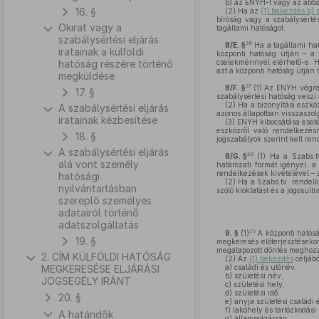
b)
az ENYH-t vagy az abban
16. §
(2)
Ha az
(1) bekezdés b) 
bíróság vagy a szabálysérté
Okirat vagy a
tagállami hatóságot.
szabálysértési eljárás
26
8/E. §
Ha a tagállami hat
iratainak a külföldi
központi hatóság útján – a 
hatóság részére történő
cselekménnyel elérhető-e. H
azt a központi hatóság útján 
megküldése
27
8/F. §
(1)
Az ENYH végreha
17. §
szabálysértési hatóság veszi 
(2)
Ha a bizonyítási eszköz
A szabálysértési eljárás
azonos állapotban visszaszol
iratainak kézbesítése
(3)
ENYH kibocsátása esetén
eszközről való rendelkezés
18. §
jogszabályok szerint kell ren
A szabálysértési eljárás
28
8/G. §
(1)
Ha a Szabs.tv
alá vont személy
határozati formát igényel, 
rendelkezések kivételével – 
hatósági
(2)
Ha a Szabs.tv. rendelke
nyilvántartásban
szóló kioktatást és a jogosul
szereplő személyes
adatairól történő
adatszolgáltatás
29
9. §
(1)
A központi hatóság
19. §
megkeresés előterjesztésekor
megalapozott döntés meghozat
2. CÍM KÜLFÖLDI HATÓSÁG
(2)
Az
(1) bekezdés
céljábó
MEGKERESÉSE ELJÁRÁSI
a)
családi és utónév,
b)
születési név,
JOGSEGÉLY IRÁNT
c)
születési hely,
d)
születési idő,
20. §
e)
anyja születési családi 
f)
lakóhely és tartózkodási 
A határidők
g)
állampolgárság,