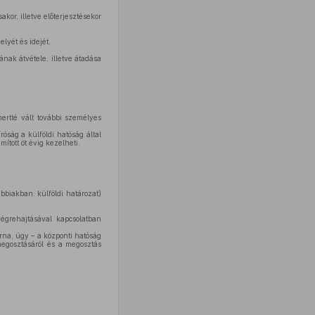
akor, illetve előterjesztésekor
lyét és idejét,
ának átvétele, illetve átadása
ertté vált további személyes
róság a külföldi hatóság által
tott öt évig kezelheti.
bbiakban: külföldi határozat)
égrehajtásával kapcsolatban
rna, úgy – a központi hatóság
megosztásáról és a megosztás