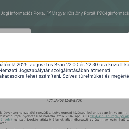
Jogi Információs Portál
Magyar Közlöny Portál
Céginformáció
2007. évi XXXVI. törvény
nálóink! 2026. augusztus 8-án 22:00 és 22:30 óra között ka
1
a szabálysértési jogsegélyről
Nemzeti Jogszabálytár szolgáltatásában átmeneti
Hatályos: 2025. 02. 19. –
kadásokra lehet számítani. Szíves türelmüket és megért
I. Fejezet
ÁLTALÁNOS SZABÁLYOK
ly ügyekben nemzetközi szerződés, illetve európai közösségi jogi aktus alapján, valamint
sátott európai nyomozási határozatról szóló, 2014. április 3-i
2014/41/EU európai parlame
rányelv)
nemzeti jogukba átültető államok által kibocsátott európai nyomozási határ
során