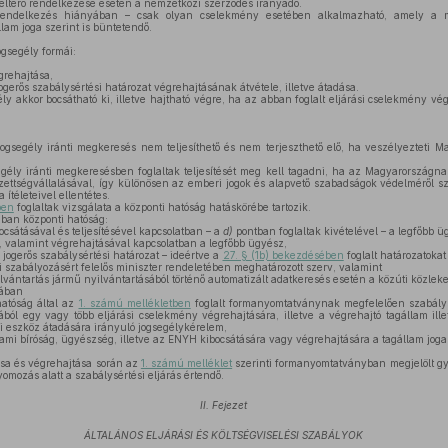
ltérő rendelkezése esetén a nemzetközi szerződés irányadó.
rendelkezés hiányában – csak olyan cselekmény esetében alkalmazható, amely a m
llam joga szerint is büntetendő.
ogsegély formái:
rehajtása,
gerős szabálysértési határozat végrehajtásának átvétele, illetve átadása.
ly akkor bocsátható ki, illetve hajtható végre, ha az abban foglalt eljárási cselekmény vé
ogsegély iránti megkeresés nem teljesíthető és nem terjeszthető elő, ha veszélyezteti Ma
egély iránti megkeresésben foglaltak teljesítését meg kell tagadni, ha az Magyarországn
ettségvállalásával, így különösen az emberi jogok és alapvető szabadságok védelméről sz
ítéleteivel ellentétes.
ben
foglaltak vizsgálata a központi hatóság hatáskörébe tartozik.
ban központi hatóság:
ocsátásával és teljesítésével kapcsolatban – a
d)
pontban foglaltak kivételével – a legfőbb ü
 valamint végrehajtásával kapcsolatban a legfőbb ügyész,
jogerős szabálysértési határozat – ideértve a
27. § (1b) bekezdésében
foglalt határozatokat
i szabályozásért felelős miniszter rendeletében meghatározott szerv, valamint
lvántartás jármű nyilvántartásából történő automatizált adatkeresés esetén a közúti közleke
sában
hatóság által az
1. számú mellékletben
foglalt formanyomtatványnak megfelelően szabálysé
ából egy vagy több eljárási cselekmény végrehajtására, illetve a végrehajtó tagállam il
si eszköz átadására irányuló jogsegélykérelem,
ami bíróság, ügyészség, illetve az ENYH kibocsátására vagy végrehajtására a tagállam joga 
sa és végrehajtása során az
1. számú melléklet
szerinti formanyomtatványban megjelölt gyan
yomozás alatt a szabálysértési eljárás értendő.
II. Fejezet
ÁLTALÁNOS ELJÁRÁSI ÉS KÖLTSÉGVISELÉSI SZABÁLYOK