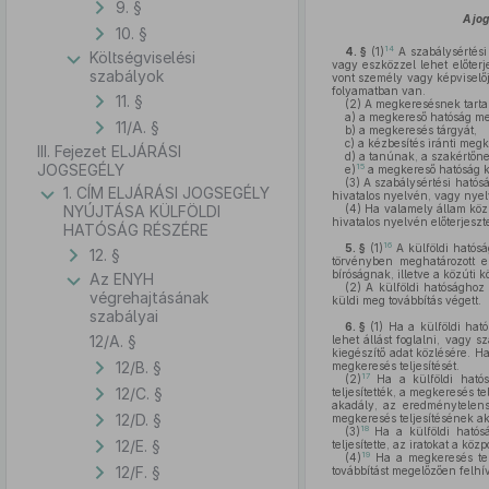
9. §
A jo
10. §
14
4. §
(1)
A szabálysértési 
Költségviselési
vagy eszközzel lehet előter
szabályok
vont személy vagy képviselőj
folyamatban van.
11. §
(2)
A megkeresésnek tartal
a)
a megkereső hatóság meg
11/A. §
b)
a megkeresés tárgyát,
c)
a kézbesítés iránti megke
III. Fejezet ELJÁRÁSI
d)
a tanúnak, a szakértőnek
JOGSEGÉLY
15
e)
a megkereső hatóság ké
(3)
A szabálysértési hatósá
1. CÍM ELJÁRÁSI JOGSEGÉLY
hivatalos nyelvén, vagy nyel
NYÚJTÁSA KÜLFÖLDI
(4)
Ha valamely állam közp
hivatalos nyelvén előterjesz
HATÓSÁG RÉSZÉRE
16
5. §
(1)
A külföldi hatósá
12. §
törvényben meghatározott el
bíróságnak, illetve a közúti 
Az ENYH
(2)
A külföldi hatósághoz i
végrehajtásának
küldi meg továbbítás végett.
szabályai
6. §
(1)
Ha a külföldi ható
12/A. §
lehet állást foglalni, vagy 
kiegészítő adat közlésére. H
12/B. §
megkeresés teljesítését.
17
(2)
Ha a külföldi hatós
12/C. §
teljesítették, a megkeresés te
akadály, az eredménytelensé
12/D. §
megkeresés teljesítésének aka
18
(3)
Ha a külföldi hatóság
12/E. §
teljesítette, az iratokat a kö
19
(4)
Ha a megkeresés telj
12/F. §
továbbítást megelőzően felhívj