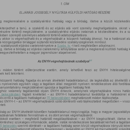
1. CÍM
ELJÁRÁSI JOGSEGÉLY NYÚJTÁSA KÜLFÖLDI HATÓSÁG RÉSZÉRE
g megkeresésére a szabálysértési hatóság vagy a bíróság, illetve a közúti közlekedési
kiterjedhet a tanú, a szakértő és az eljárás alá vont személy meghallgatására, okirat v
 részére történő megküldésére, a szabálysértési eljárás iratainak a kézbesítésére, és a sz
sban szereplő személyes adatairól történő adatszolgáltatásra.
y akkor is végrehajtható és a végrehajtását a központi hatóság átveszi, ha a határozat a
a közigazgatási bírsággal sújtandó közlekedési szabályszegésnek minősül.
szabályozott eljárási cselekményekre a
Szabs. tv.
-t kell megfelelően alkalmazni.
g, illetve a bíróság az eljárási cselekmény lefolytatása során a megkereső külföldi hatóság
eegyeztethetetlen a magyar jogrendszer alapelveivel.
37
Az ENYH végrehajtásának szabályai
módon történt előterjesztése esetén, amely lehetővé teszi az ENYH hitelességén
ek kell tekinteni.
zponti hatóság fogadja és annak átvételét haladéktalanul, de legkésőbb az átvételtől s
os nyelveinek egyikén vagy a tagállam által megjelölt nyelven rendelkezésre álló fordít
manyomtatvány megküldésével igazolja a tagállami hatóság felé.
ghoz valamely tagállamból olyan ENYH érkezik, amelynek végrehajtására nincs hatá
) bekezdésben
foglalt kivétellel – az ENYH-t haladéktalanul továbbítja a hatáskörrel é
és erről a tagállami hatóságot az
(1) bekezdésben
meghatározott módon tájékoztatja.
az ENYH-t – az ENYH végrehajtásáról szóló döntésről való tájékoztatást megelőzően – vissz
teti.
óság az ENYH átvételét követően haladéktalanul megvizsgálja, hogy a magyar jogszabályok
ajtásának feltételei fennállnak-e, és dönt annak végrehajtásáról.
okolt esetben – megfelelő határidő megállapításával – az ENYH kiegészítését, illetve 
öntéshez szükséges információk, adatok, iratok rendelkezésre bocsátását kérheti a tagállam
(1) bekezdés
szerinti döntését – a tagállami hatóság soron kívüli végrehajtásra irányuló k
jtására meghatározott időpontra figyelemmel – legkésőbb az ENYH kézhezvételétől számíto