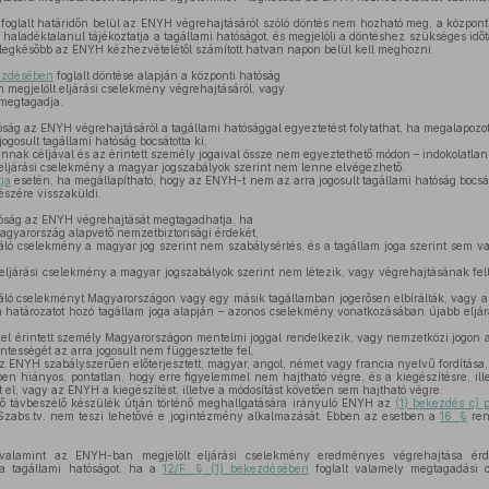
foglalt határidőn belül az ENYH végrehajtásáról szóló döntés nem hozható meg, a központ
– haladéktalanul tájékoztatja a tagállami hatóságot, és megjelöli a döntéshez szükséges idő
 legkésőbb az ENYH kézhezvételétől számított hatvan napon belül kell meghozni.
kezdésében
foglalt döntése alapján a központi hatóság
megjelölt eljárási cselekmény végrehajtásáról, vagy
megtagadja.
ság az ENYH végrehajtásáról a tagállami hatósággal egyeztetést folytathat, ha megalapozot
gosult tagállami hatóság bocsátotta ki,
nak céljával és az érintett személy jogaival össze nem egyeztethető módon – indokolatlan v
ljárási cselekmény a magyar jogszabályok szerint nem lenne elvégezhető.
tja
esetén, ha megállapítható, hogy az ENYH-t nem az arra jogosult tagállami hatóság bocsáto
észére visszaküldi.
óság az ENYH végrehajtását megtagadhatja, ha
agyarország alapvető nemzetbiztonsági érdekét,
ló cselekmény a magyar jog szerint nem szabálysértés, és a tagállam joga szerint sem va
ljárási cselekmény a magyar jogszabályok szerint nem létezik, vagy végrehajtásának felt
ló cselekményt Magyarországon vagy egy másik tagállamban jogerősen elbírálták, vagy 
 a határozatot hozó tagállam joga alapján – azonos cselekmény vonatkozásában újabb eljá
el érintett személy Magyarországon mentelmi joggal rendelkezik, vagy nemzetközi jogon a
entességét az arra jogosult nem függesztette fel,
 ENYH szabályszerűen előterjesztett, magyar, angol, német vagy francia nyelvű fordítása,
 hiányos, pontatlan, hogy erre figyelemmel nem hajtható végre, és a kiegészítésre, ille
 el, vagy az ENYH a kiegészítést, illetve a módosítást követően sem hajtható végre.
ő távbeszélő készülék útján történő meghallgatására irányuló ENYH az
(1) bekezdés c) p
Szabs.tv. nem teszi lehetővé e jogintézmény alkalmazását. Ebben az esetben a
16. §
ren
lamint az ENYH-ban megjelölt eljárási cselekmény eredményes végrehajtása érd
 a tagállami hatóságot, ha a
12/F. § (1) bekezdésében
foglalt valamely megtagadási o