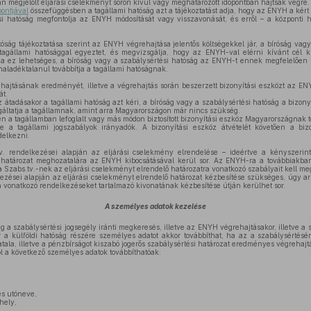
 megjelölt eljárási cselekményt soron kívül vagy meghatározott időpontban hajtsák végre.
pontjával
összefüggésben a tagállami hatóság azt a tájékoztatást adja, hogy az ENYH a kért
si hatóság megfontolja az ENYH módosítását vagy visszavonását, és erről – a központi ha
óság tájékoztatása szerint az ENYH végrehajtása jelentős költségekkel jár, a bíróság vagy
tagállami hatósággal egyeztet, és megvizsgálja, hogy az ENYH-val elérni kívánt cél kis
a ez lehetséges, a bíróság vagy a szabálysértési hatóság az ENYH-t ennek megfelelően mó
haladéktalanul továbbítja a tagállami hatóságnak.
jtásának eredményét, illetve a végrehajtás során beszerzett bizonyítási eszközt az ENYH
át.
 átadásakor a tagállami hatóság azt kéri, a bíróság vagy a szabálysértési hatóság a bizony
gáltatja a tagállamnak, amint arra Magyarországon már nincs szükség.
 a tagállamban lefoglalt vagy más módon biztosított bizonyítási eszköz Magyarországnak tö
re a tagállami jogszabályok irányadók. A bizonyítási eszköz átvételét követően a biz
delkezni.
. rendelkezései alapján az eljárási cselekmény elrendelése – ideértve a kényszerint
a határozat meghozatalára az ENYH kibocsátásával kerül sor. Az ENYH-ra a továbbiakba
a Szabs.tv.-nek az eljárási cselekményt elrendelő határozatra vonatkozó szabályait kell me
zései alapján az eljárási cselekményt elrendelő határozat kézbesítése szükséges, úgy arr
tra vonatkozó rendelkezéseket tartalmazó kivonatának kézbesítése útján kerülhet sor.
A személyes adatok kezelése
 a szabálysértési jogsegély iránti megkeresés, illetve az ENYH végrehajtásakor, illetve a s
 a külföldi hatóság részére személyes adatot akkor továbbíthat, ha az a szabálysértésér
ala, illetve a pénzbírságot kiszabó jogerős szabálysértési határozat eredményes végreha
l a következő személyes adatok továbbíthatóak:
és utóneve,
hely,