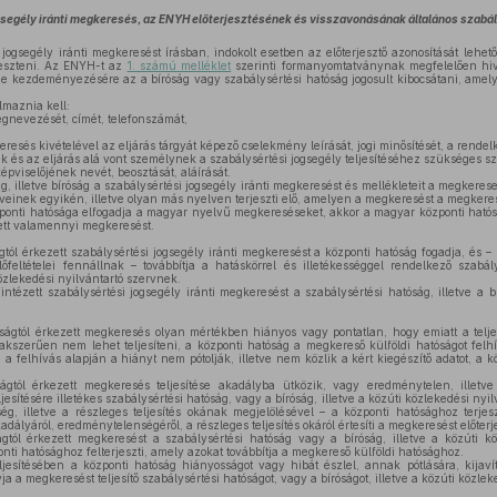
gsegély iránti megkeresés, az ENYH előterjesztésének és visszavonásának általános szabá
jogsegély iránti megkeresést írásban, indokolt esetben az előterjesztő azonosítását leh
jeszteni. Az ENYH-t az
1. számú melléklet
szerinti formanyomtatványnak megfelelően hivat
e kezdeményezésére az a bíróság vagy szabálysértési hatóság jogosult kibocsátani, amely e
maznia kell:
nevezését, címét, telefonszámát,
resés kivételével az eljárás tárgyát képező cselekmény leírását, jogi minősítését, a rendelk
 és az eljárás alá vont személynek a szabálysértési jogsegély teljesítéséhez szükséges sz
pviselőjének nevét, beosztását, aláírását.
g, illetve bíróság a szabálysértési jogsegély iránti megkeresést és mellékleteit a megkeres
veinek egyikén, illetve olyan más nyelven terjeszti elő, amelyen a megkeresést a megkeres
onti hatósága elfogadja a magyar nyelvű megkereséseket, akkor a magyar központi hatóság
tett valamennyi megkeresést.
gtól érkezett szabálysértési jogsegély iránti megkeresést a központi hatóság fogadja, és – 
őfeltételei fennállnak – továbbítja a hatáskörrel és illetékességgel rendelkező szabá
közlekedési nyilvántartó szervnek.
ntézett szabálysértési jogsegély iránti megkeresést a szabálysértési hatóság, illetve a 
ságtól érkezett megkeresés olyan mértékben hiányos vagy pontatlan, hogy emiatt a tel
szakszerűen nem lehet teljesíteni, a központi hatóság a megkereső külföldi hatóságot felhív
a a felhívás alapján a hiányt nem pótolják, illetve nem közlik a kért kiegészítő adatot, a 
ágtól érkezett megkeresés teljesítése akadályba ütközik, vagy eredménytelen, illet
ljesítésére illetékes szabálysértési hatóság, vagy a bíróság, illetve a közúti közlekedési nyil
g, illetve a részleges teljesítés okának megjelölésével – a központi hatósághoz terjesz
dályáról, eredménytelenségéről, a részleges teljesítés okáról értesíti a megkeresést előterje
tól érkezett megkeresést a szabálysértési hatóság vagy a bíróság, illetve a közúti kö
zponti hatósághoz felterjeszti, amely azokat továbbítja a megkereső külföldi hatósághoz.
esítésében a központi hatóság hiányosságot vagy hibát észlel, annak pótlására, kijaví
a a megkeresést teljesítő szabálysértési hatóságot, vagy a bíróságot, illetve a közúti közlek