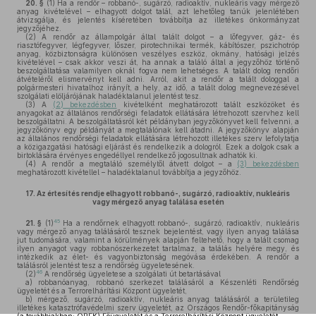
20. §
(1)
Ha a rendőr – robbanó-, sugárzó, radioaktív, nukleáris vagy mérgező
anyag kivételével – elhagyott dolgot talál, azt lehetőleg tanúk jelenlétében
átvizsgálja, és jelentés kíséretében továbbítja az illetékes önkormányzat
jegyzőjéhez.
(2)
A rendőr az állampolgár által talált dolgot – a lőfegyver, gáz- és
riasztófegyver, légfegyver, lőszer, pirotechnikai termék, kábítószer, pszichotróp
anyag, közbiztonságra különösen veszélyes eszköz, okmány, hatósági jelzés
kivételével – csak akkor veszi át, ha annak a találó által a jegyzőhöz történő
beszolgáltatása valamilyen oknál fogva nem lehetséges. A talált dolog rendőri
átvételéről elismervényt kell adni. Arról, akit a rendőr a talált dologgal a
polgármesteri hivatalhoz irányít, a hely, az idő, a talált dolog megnevezésével
szolgálati elöljárójának haladéktalanul jelentést tesz.
(3)
A
(2) bekezdésben
kivételként meghatározott talált eszközöket és
anyagokat az általános rendőrségi feladatok ellátására létrehozott szervhez kell
beszolgáltatni. A beszolgáltatásról két példányban jegyzőkönyvet kell felvenni, a
jegyzőkönyv egy példányát a megtalálónak kell átadni. A jegyzőkönyv alapján
az általános rendőrségi feladatok ellátására létrehozott illetékes szerv lefolytatja
a közigazgatási hatósági eljárást és rendelkezik a dologról. Ezek a dolgok csak a
birtoklására érvényes engedéllyel rendelkező jogosultnak adhatók ki.
(4)
A rendőr a megtaláló személytől átvett dolgot – a
(3) bekezdésben
meghatározott kivétellel – haladéktalanul továbbítja a jegyzőhöz.
17.
Az értesítés rendje elhagyott robbanó-, sugárzó, radioaktív, nukleáris
vagy mérgező anyag találása esetén
45
21. §
(1)
Ha a rendőrnek elhagyott robbanó-, sugárzó, radioaktív, nukleáris
vagy mérgező anyag találásáról tesznek bejelentést, vagy ilyen anyag találása
jut tudomására, valamint a körülmények alapján feltehető, hogy a talált csomag
ilyen anyagot vagy robbanószerkezetet tartalmaz, a találás helyére megy, és
intézkedik az élet- és vagyonbiztonság megóvása érdekében. A rendőr a
találásról jelentést tesz a rendőrség ügyeletesének.
46
(2)
A rendőrség ügyeletese a szolgálati út betartásával
a)
robbanóanyag, robbanó szerkezet találásáról a Készenléti Rendőrség
ügyeletét és a Terrorelhárítási Központ ügyeletét,
b)
mérgező, sugárzó, radioaktív, nukleáris anyag találásáról a területileg
illetékes katasztrófavédelmi szerv ügyeletét, az Országos Rendőr-főkapitányság