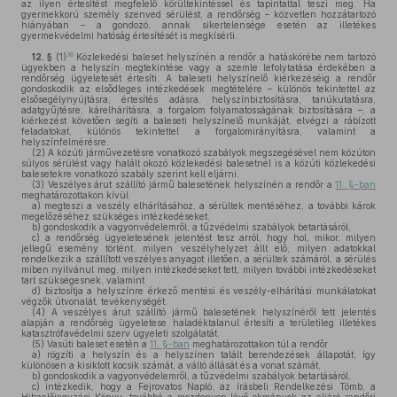
az ilyen értesítést megfelelő körültekintéssel és tapintattal teszi meg. Ha
gyermekkorú személy szenved sérülést, a rendőrség – közvetlen hozzátartozó
hiányában – a gondozó, annak sikertelensége esetén az illetékes
gyermekvédelmi hatóság értesítését is megkísérli.
38
12. §
(1)
Közlekedési baleset helyszínén a rendőr a hatáskörébe nem tartozó
ügyekben a helyszín megtekintése vagy a szemle lefolytatása érdekében a
rendőrség ügyeletesét értesíti. A baleseti helyszínelő kiérkezéséig a rendőr
gondoskodik az elsődleges intézkedések megtételére – különös tekintettel az
elsősegélynyújtásra, értesítés adásra, helyszínbiztosításra, tanúkutatásra,
adatgyűjtésre, kárelhárításra, a forgalom folyamatosságának biztosítására –, a
kiérkezést követően segíti a baleseti helyszínelő munkáját, elvégzi a rábízott
feladatokat, különös tekintettel a forgalomirányításra, valamint a
helyszínfelmérésre.
(2)
A közúti járművezetésre vonatkozó szabályok megszegésével nem közúton
súlyos sérülést vagy halált okozó közlekedési balesetnél is a közúti közlekedési
balesetekre vonatkozó szabály szerint kell eljárni.
(3)
Veszélyes árut szállító jármű balesetének helyszínén a rendőr a
11. §-ban
meghatározottakon kívül
a)
megteszi a veszély elhárításához, a sérültek mentéséhez, a további károk
megelőzéséhez szükséges intézkedéseket,
b)
gondoskodik a vagyonvédelemről, a tűzvédelmi szabályok betartásáról,
c)
a rendőrség ügyeletesének jelentést tesz arról, hogy hol, mikor, milyen
jellegű esemény történt, milyen veszélyhelyzet állt elő, milyen adatokkal
rendelkezik a szállított veszélyes anyagot illetően, a sérültek számáról, a sérülés
miben nyilvánul meg, milyen intézkedéseket tett, milyen további intézkedéseket
tart szükségesnek, valamint
d)
biztosítja a helyszínre érkező mentési és veszély-elhárítási munkálatokat
végzők útvonalát, tevékenységét.
(4)
A veszélyes árut szállító jármű balesetének helyszínéről tett jelentés
alapján a rendőrség ügyeletese haladéktalanul értesíti a területileg illetékes
katasztrófavédelmi szerv ügyeleti szolgálatát.
(5)
Vasúti baleset esetén a
11. §-ban
meghatározottakon túl a rendőr
a)
rögzíti a helyszín és a helyszínen talált berendezések állapotát, így
különösen a kisiklott kocsik számát, a váltó állását és a vonat számát,
b)
gondoskodik a vagyonvédelemről, a tűzvédelmi szabályok betartásáról,
c)
intézkedik, hogy a Fejrovatos Napló, az írásbeli Rendelkezési Tömb, a