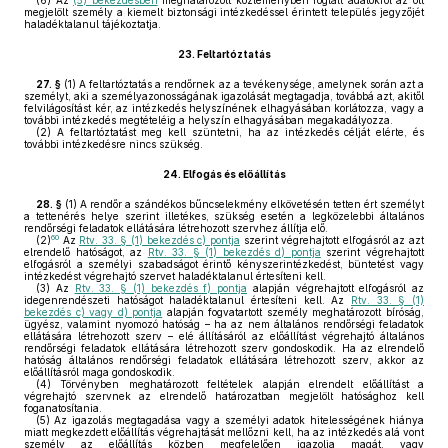
(6)
Az
(5) bekezdésben
meghatározott közleményben foglalt adatokról az ott
megjelölt személy a kiemelt biztonsági intézkedéssel érintett település jegyzőjét
haladéktalanul tájékoztatja.
23.
Feltartóztatás
27. §
(1)
A feltartóztatás a rendőrnek az a tevékenysége, amelynek során azt a
személyt, aki a személyazonosságának igazolását megtagadja, továbbá azt, akitől
felvilágosítást kér, az intézkedés helyszínének elhagyásában korlátozza, vagy a
további intézkedés megtételéig a helyszín elhagyásában megakadályozza.
(2)
A feltartóztatást meg kell szüntetni, ha az intézkedés célját elérte, és
további intézkedésre nincs szükség.
24.
Elfogás és előállítás
28. §
(1)
A rendőr a szándékos bűncselekmény elkövetésén tetten ért személyt
a tettenérés helye szerint illetékes, szükség esetén a legközelebbi általános
rendőrségi feladatok ellátására létrehozott szervhez állítja elő.
60
(2)
Az
Rtv. 33. § (1) bekezdés c) pontja
szerint végrehajtott elfogásról az azt
elrendelő hatóságot, az
Rtv. 33. § (1) bekezdés d) pontja
szerint végrehajtott
elfogásról a személyi szabadságot érintő kényszerintézkedést, büntetést vagy
intézkedést végrehajtó szervet haladéktalanul értesíteni kell.
(3)
Az
Rtv. 33. § (1) bekezdés f) pontja
alapján végrehajtott elfogásról az
idegenrendészeti hatóságot haladéktalanul értesíteni kell. Az
Rtv. 33. § (1)
bekezdés c) vagy d) pontja
alapján fogvatartott személy meghatározott bíróság,
ügyész, valamint nyomozó hatóság – ha az nem általános rendőrségi feladatok
ellátására létrehozott szerv – elé állításáról az előállítást végrehajtó általános
rendőrségi feladatok ellátására létrehozott szerv gondoskodik. Ha az elrendelő
hatóság általános rendőrségi feladatok ellátására létrehozott szerv, akkor az
előállításról maga gondoskodik.
(4)
Törvényben meghatározott feltételek alapján elrendelt előállítást a
végrehajtó szervnek az elrendelő határozatban megjelölt hatósághoz kell
foganatosítania.
(5)
Az igazolás megtagadása vagy a személyi adatok hitelességének hiánya
miatt megkezdett előállítás végrehajtását mellőzni kell, ha az intézkedés alá vont
személy az előállítás közben megfelelően igazolja magát, vagy