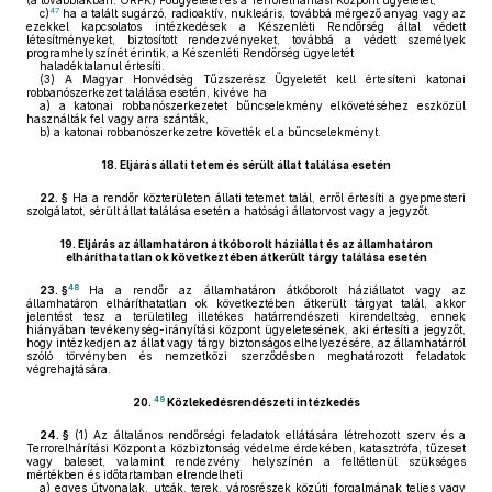
(a továbbiakban: ORFK) Főügyeletét és a Terrorelhárítási Központ ügyeletét,
47
c)
ha a talált sugárzó, radioaktív, nukleáris, továbbá mérgező anyag vagy az
ezekkel kapcsolatos intézkedések a Készenléti Rendőrség által védett
létesítményeket, biztosított rendezvényeket, továbbá a védett személyek
programhelyszínét érintik, a Készenléti Rendőrség ügyeletét
haladéktalanul értesíti.
(3)
A Magyar Honvédség Tűzszerész Ügyeletét kell értesíteni katonai
robbanószerkezet találása esetén, kivéve ha
a)
a katonai robbanószerkezetet bűncselekmény elkövetéséhez eszközül
használták fel vagy arra szánták,
b)
a katonai robbanószerkezetre követték el a bűncselekményt.
18.
Eljárás állati tetem és sérült állat találása esetén
22. §
Ha a rendőr közterületen állati tetemet talál, erről értesíti a gyepmesteri
szolgálatot, sérült állat találása esetén a hatósági állatorvost vagy a jegyzőt.
19.
Eljárás az államhatáron átkóborolt háziállat és az államhatáron
elháríthatatlan ok következtében átkerült tárgy találása esetén
48
23. §
Ha a rendőr az államhatáron átkóborolt háziállatot vagy az
államhatáron elháríthatatlan ok következtében átkerült tárgyat talál, akkor
jelentést tesz a területileg illetékes határrendészeti kirendeltség, ennek
hiányában tevékenység-irányítási központ ügyeletesének, aki értesíti a jegyzőt,
hogy intézkedjen az állat vagy tárgy biztonságos elhelyezésére, az államhatárról
szóló törvényben és nemzetközi szerződésben meghatározott feladatok
végrehajtására.
49
20.
Közlekedésrendészeti intézkedés
24. §
(1)
Az általános rendőrségi feladatok ellátására létrehozott szerv és a
Terrorelhárítási Központ a közbiztonság védelme érdekében, katasztrófa, tűzeset
vagy baleset, valamint rendezvény helyszínén a feltétlenül szükséges
mértékben és időtartamban elrendelheti
a)
egyes útvonalak, utcák, terek, városrészek közúti forgalmának teljes vagy