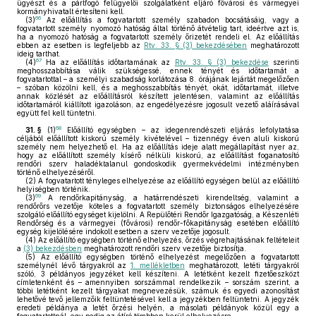
ügyészt és a pártfogó felügyelői szolgálatként eljáró fővárosi és vármegyei
kormányhivatalt értesíteni kell.
66
(3)
Az előállítás a fogvatartott személy szabadon bocsátásáig, vagy a
fogvatartott személy nyomozó hatóság által történő átvételig tart, ideértve azt is,
ha a nyomozó hatóság a fogvatartott személy őrizetét rendeli el. Az előállítás
ebben az esetben is legfeljebb az
Rtv. 33. § (3) bekezdésében
meghatározott
ideig tarthat.
67
(4)
Ha az előállítás időtartamának az
Rtv. 33. § (3) bekezdése
szerinti
meghosszabbítása válik szükségessé, ennek tényét és időtartamát a
fogvatartottal – a személyi szabadság korlátozása 8. órájának lejártát megelőzően
– szóban közölni kell, és a meghosszabbítás tényét, okát, időtartamát, illetve
annak közlését az előállításról készített jelentésen, valamint az előállítás
időtartamáról kiállított igazoláson, az engedélyezésre jogosult vezető aláírásával
együtt fel kell tüntetni.
68
31. §
(1)
Előállító egységben – az idegenrendészeti eljárás lefolytatása
céljából előállított kiskorú személy kivételével – tizennégy éven aluli kiskorú
személy nem helyezhető el. Ha az előállítás ideje alatt megállapítást nyer az,
hogy az előállított személy kísérő nélküli kiskorú, az előállítást foganatosító
rendőri szerv haladéktalanul gondoskodik gyermekvédelmi intézményben
történő elhelyezéséről.
(2)
A fogvatartott tényleges elhelyezése az előállító egységen belül az előállító
helyiségben történik.
69
(3)
A rendőrkapitányság, a határrendészeti kirendeltség, valamint a
rendőrőrs vezetője köteles a fogvatartott személy biztonságos elhelyezésére
szolgáló előállító egységet kijelölni. A Repülőtéri Rendőr Igazgatóság, a Készenléti
Rendőrség és a vármegyei (fővárosi) rendőr-főkapitányság esetében előállító
egység kijelölésére indokolt esetben a szerv vezetője jogosult.
(4)
Az előállító egységben történő elhelyezés, őrzés végrehajtásának feltételeit
a
(3) bekezdésben
meghatározott rendőri szerv vezetője biztosítja.
(5)
Az előállító egységben történő elhelyezést megelőzően a fogvatartott
személynél lévő tárgyakról az
1. mellékletben
meghatározott, letéti tárgyakról
szóló, 3 példányos jegyzéket kell készíteni. A letétként kezelt fizetőeszközt
címletenként és – amennyiben sorszámmal rendelkezik – sorszám szerint, a
többi letétként kezelt tárgyakat megnevezésük, számuk és egyedi azonosítást
lehetővé tevő jellemzőik feltüntetésével kell a jegyzékben feltüntetni. A jegyzék
eredeti példánya a letét őrzési helyén, a másolati példányok közül egy a