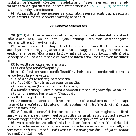
szolgálat befejezését követően haladéktalanul írásos jelentést tesz, amely
tartalmazza az igazoltatással érintett személynek az
Rtv. 29. § (8) bekezdése
szerinti személyazonosító adatait.
(4)
Az igazoltatást kérő részére az igazoltatott személy adatait az igazoltatás
helye szerint illetékes rendőrkapitányság adhatja ki.
22.
Fokozott ellenőrzés
56
26. §
(1)
A fokozott ellenőrzés előre meghatározott céllal elrendelt, korlátozott
időtartamon belül és az arra kijelölt földrajzi területen összehangoltan
végrehajtott rendőri tevékenység.
(2)
A meghatározott földrajzi területre elrendelt fokozott ellenőrzés nem
akadálya annak, hogy ugyanarra a területre vagy annak egy részére – az
eredeti elrendelés időtartamán belül – más célból újabb fokozott ellenőrzést
rendeljenek el, ha az elrendelésre okot adó információk, körülmények merülnek
fel.
(3)
Fokozott ellenőrzés végrehajtását
a)
az országos rendőrfőkapitány,
b)
a bűnügyi országos rendőrfőkapitány-helyettes, a rendészeti országos
rendőrfőkapitány-helyettes,
c)
a Készenléti Rendőrség parancsnoka,
d)
a Repülőtéri Rendőr Igazgatóság igazgatója,
57
e)
a vármegyei (fővárosi) rendőrfőkapitány,
f)
a rendőrkapitány, illetve a határrendészeti kirendeltség vezetője, valamint
g)
a terrorizmust elhárító szerv főigazgatója
rendelheti el legfeljebb két hónapra.
(4)
Az elrendelt fokozott ellenőrzés – ha annak célja továbbra is fennáll – saját
hatáskörben legfeljebb két alkalommal, alkalmanként legfeljebb két hónappal
meghosszabbítható.
(5)
A fokozott ellenőrzést írásban kell elrendelni, illetve meghosszabbítani,
amit – az elrendelés vagy meghosszabbítás céljának és az alapjául szolgáló
indokok megjelölésével – az elrendelő szerv honlapján közzé kell tenni.
(6)
Ha a rendőr fokozott ellenőrzés keretében foganatosít rendőri intézkedést,
a rendőri intézkedés végrehajtása során az intézkedés alá vont személlyel a
fokozott ellenőrzés – rendőri intézkedéssel összhangban álló – célját és annak
jogalapját is közölni kell.