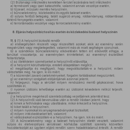
(2)
Biztonsági intézkedés keretében terület lezárására kell intézkedni
a)
természeti vagy ipari katasztrófa, valamint annak veszélye esetén,
b)
tűzeset, műszaki mentés helyszínén,
c)
bűncselekmény, közlekedési és egyéb baleset esetén,
d)
súlyos fertőző betegség, talált sugárzó anyag, robbanóanyag, robbantással
történő fenyegetés esetén, valamint
e)
terrortámadás veszélye vagy terrorcselekmény esetén.
8.
Eljárás helyszínbiztosítás esetén és közlekedési baleset helyszínén
11. §
(1)
A helyszínt biztosító rendőr
a)
elsősegélyben részesíti vagy részesítteti azokat, akik az esemény során
megsérültek vagy megbetegedtek, valamint más ok miatt segítségre szorulnak,
b)
a szándékos bűncselekmény elkövetésén tetten ért elkövetőt elfogja, a
tanúkat visszatartja, az eseményben érintetteket, az eseményt észlelőket
feltartóztatja,
c)
az illetéktelen személyeket a helyszínről eltávolítja,
d)
a helyszínt körülhatárolja, eredeti állapotában megőrzi,
e)
megállapítja és megfigyeli, hogy megváltoztatták-e a helyszínt, miben
változtatták meg, ha igen, ki és miért,
f)
a közrendet zavaró cselekményeket, forgalmi torlódásokat megszünteti,
g)
az eseményt szolgálati elöljárójának azonnal jelenti,
h)
feljegyezi, hogy a sérültet milyen rendszámú mentő gépkocsival, hova
szállították el,
i)
nyomon üldözés lehetősége esetén az üldözést késedelem nélkül teljesíti,
valamint
j)
a helyszínre megérkező szemlebizottság vezetőjének jelentést tesz.
(2)
A helyszínről való bevonulása után a rendőr írásban jelenti, hogy
a)
kinek a felhívására vagy utasítására, mikor érkezett a helyszínre,
b)
kiket talált a helyszínen,
c)
milyen nyomokat és anyagmaradványokat biztosított,
d)
milyen intézkedéseket tett, valamint
e)
változásokat eszközöltek-e a helyszínen, ha igen, kik és miért.
(3)
A bűncselekmény vagy a baleset helyszínén életét vesztett, valamint
súlyos és életveszélyes sérüléssel kórházba szállított személy közvetlen
hozzátartozóját az ügyben eljáró rendőri szerv haladéktalanul értesíti. A rendőr