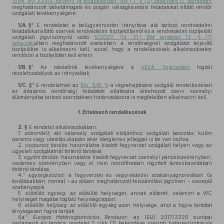
1994. évi XXXIV. törvény (a továbbiakban: Rtv.) 1. § (2) bekezdés 17. pontjában
meghatározott béketámogató és polgári válságkezelési feladatokat ellátó rendőr
szolgálati tevékenységére.
2
1/A. §
E rendeletet a belügyminiszter irányítása alá tartozó rendvédelmi
feladatokat ellátó szervek rendvédelmi tisztjelöltjeiről és a rendvédelmi tisztjelölti
szolgálati jogviszonyról szóló
5/2022. (III. 31.) BM rendelet 12. § (1)
bekezdés
ében meghatározott esetekben a rendőrségnél szolgálatot teljesítő
tisztjelöltre is alkalmazni kell, azzal, hogy a rendelkezések alkalmazásakor
rendőrön a tisztjelöltet kell érteni.
3
1/B. §
Az iskolaőrök tevékenységére a
VIII/A. Fejezetben
foglalt
részletszabályok az irányadóak.
4
1/C. §
E rendeletnek az
Rtv. 6/B. §
-a végrehajtására szolgáló rendelkezéseit
az általános rendőrségi feladatok ellátására létrehozott szerv személyi
állományába tartozó szerződéses határvadászra is megfelelően alkalmazni kell.
1.
Értelmező rendelkezések
2. §
E rendelet alkalmazásában:
1.
alárendelt:
aki valamely szolgálati elöljáróhoz szolgálati beosztás, külön
parancs vagy utasítás alapján akár ideiglenes jelleggel is be van osztva,
2.
csoportos tárolás:
használatra kiadott fegyverzet szolgálati helyen vagy az
ügyeleti szolgálatnál történő tárolása,
3.
egyéni tárolás:
használatra kiadott fegyverzet személyi páncélszekrényben,
vaslemez szekrényben vagy el nem mozdíthatóan rögzített lemezkazettában
történő tárolása,
5
4.
egységkészlet:
a fegyverzeti és vegyivédelmi szakanyagnormában (a
továbbiakban: norma) – az abban meghatározott felszámítási jogcímen – szereplő
szakanyagok.
5.
előállító egység:
az előállító helyiséget, annak előterét, valamint a WC
helyiséget magába foglaló helyiségcsoport,
6.
előállító helyiség:
az előállító egység azon helyisége, ahol a fogva tartottat
ténylegesen fogva tartják,
6
6a.
Európai Határregisztrációs Rendszer:
az (EU) 2017/2226 európai
parlamenti és tanácsi rendelet 1. cikk (1) bekezdése szerinti határregisztrációs