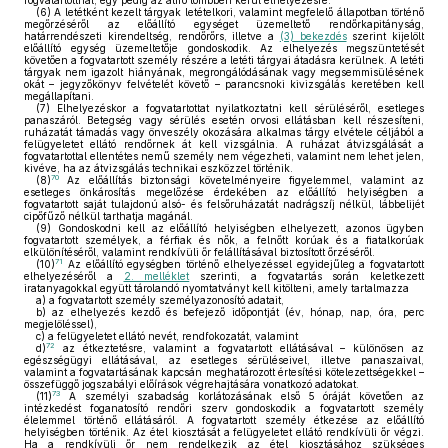
fogvatartottnál, egy pedig az átíró tömbben kerül elhelyezésre.
(6)
A letétként kezelt tárgyak letételkori, valamint megfelelő állapotban történő
megőrzéséről az előállító egységet üzemeltető rendőrkapitányság,
határrendészeti kirendeltség, rendőrőrs, illetve a
(3) bekezdés
szerint kijelölt
előállító egység üzemeltetője gondoskodik. Az elhelyezés megszüntetését
követően a fogvatartott személy részére a letéti tárgyai átadásra kerülnek. A letéti
tárgyak nem igazolt hiányának, megrongálódásának vagy megsemmisülésének
okát – jegyzőkönyv felvételét követő – parancsnoki kivizsgálás keretében kell
megállapítani.
(7)
Elhelyezéskor a fogvatartottat nyilatkoztatni kell sérüléséről, esetleges
panaszáról. Betegség vagy sérülés esetén orvosi ellátásban kell részesíteni,
ruházatát támadás vagy önveszély okozására alkalmas tárgy elvétele céljából a
felügyeletet ellátó rendőrnek át kell vizsgálnia. A ruházat átvizsgálását a
fogvatartottal ellentétes nemű személy nem végezheti, valamint nem lehet jelen,
kivéve, ha az átvizsgálás technikai eszközzel történik.
70
(8)
Az előállítás biztonsági követelményeire figyelemmel, valamint az
esetleges önkárosítás megelőzése érdekében az előállító helyiségben a
fogvatartott saját tulajdonú alsó- és felsőruházatát nadrágszíj nélkül, lábbelijét
cipőfűző nélkül tarthatja magánál.
(9)
Gondoskodni kell az előállító helyiségben elhelyezett, azonos ügyben
fogvatartott személyek, a férfiak és nők, a felnőtt korúak és a fiatalkorúak
elkülönítéséről, valamint rendkívüli őr felállításával biztosított őrzéséről.
71
(10)
Az előállító egységben történő elhelyezéssel egyidejűleg a fogvatartott
elhelyezéséről a
2. melléklet
szerinti, a fogvatartás során keletkezett
iratanyagokkal együtt tárolandó nyomtatványt kell kitölteni, amely tartalmazza
a)
a fogvatartott személy személyazonosító adatait,
b)
az elhelyezés kezdő és befejező időpontját (év, hónap, nap, óra, perc
megjelöléssel),
c)
a felügyeletet ellátó nevét, rendfokozatát, valamint
72
d)
az étkeztetésre, valamint a fogvatartott ellátásával – különösen az
egészségügyi ellátásával, az esetleges sérüléseivel, illetve panaszaival,
valamint a fogvatartásának kapcsán meghatározott értesítési kötelezettségekkel –
összefüggő jogszabályi előírások végrehajtására vonatkozó adatokat.
73
(11)
A személyi szabadság korlátozásának első 5 óráját követően az
intézkedést foganatosító rendőri szerv gondoskodik a fogvatartott személy
élelemmel történő ellátásáról. A fogvatartott személy étkezése az előállító
helyiségben történik. Az étel kiosztását a felügyeletet ellátó rendkívüli őr végzi.
Ha a rendkívüli őr nem rendelkezik az étel kiosztásához szükséges