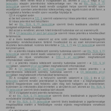
lefolytatni. Nem vehet részt a vizsgálatban az, akinek a
7/D. §
vagy a
(2)
bekezdés
alapján jelentésírási kötelezettsége van. Ha az
Rtv. 15/A. § (1)
bekezdés
e szerinti lövést leadó rendőr szolgálati helye szerinti rendőri szerv
vezetőjével szemben jelentésírási kötelezettség vagy egyéb kizáró ok áll fenn, a
vizsgálatot a felettes rendőri szerv vezetője folytatja le.
(2)
A vizsgálat során
a)
be kell szerezni a
7/D. §
szerinti valamennyi írásos jelentést, valamint
b)
írásos jelentést kell készíttetni
ba)
az
Rtv. 15/A. § (1) bekezdés
e szerinti lövés leadására utasítást adó
szolgálati elöljáróval, továbbá
bb)
azzal a rendőrrel, akinek hitelt érdemlő tudomása van az eseményről.
(3)
A
(2) bekezdés b) pont ba) alpont
ja szerinti írásos jelentés a következőket
tartalmazza:
a)
a lövés leadására, valamint az erre szóló utasítás kiadására feljogosító
jogszabályi rendelkezésekre történő hivatkozást és az eset körülményeinek
részletes bemutatását, különös tekintettel a
7/A. § (1)
és
(2) bekezdés
e szerinti
körülményekre,
b)
– a jelentés írására kötelezett személy tudomása szerint – az
Rtv. 15/A. § (1)
bekezdés
e szerinti lövést leadó valamennyi személy azonosításhoz szükséges
adatokat, és rájuk vonatkozóan a
7/D. § a) pont
jában meghatározott
információkat, valamint
c)
– a jelentés írására kötelezett személy tudomása szerint – a
7/D. § b)
pont
jában, valamint
d)–g) pont
jában meghatározott információkat.
(4)
A
(2) bekezdés b) pont bb) alpont
ja szerinti írásos jelentés – a
jelentésírásra kötelezett személy tudomása szerint – a
(3) bekezdés a)–c)
pont
jában meghatározott információkat tartalmazza.
(5)
A vizsgálat során – a helyszíni szemlét, valamint a
7/D. §
és a
(2)
bekezdés
szerinti rendőri jelentéseket is figyelembe véve – a meghallgatáson
történő megjelenésre való felkérés után meg kell hallgatni az érdekelteket,
különösen az intézkedés által érintettet, a sérültet és azt, akinek az
Rtv. 15/A. §
(1) bekezdés
e szerinti lövés leadása kárt okozott.
(6)
A vizsgálatot lezáró jelentés tartalmazza
a)
az
Rtv. 15/A. § (1) bekezdés
e szerinti lövés leadásának a jogszerűsége
minősítésére vonatkozó megállapítást,
b)
az
Rtv. 15/A. § (1) bekezdés
e szerinti lövés leadásának a jogellenessége
megállapítása esetén a felelősségre vonási eljárás megindítására vonatkozó
döntést,
c)
a sérüléseket, valamint