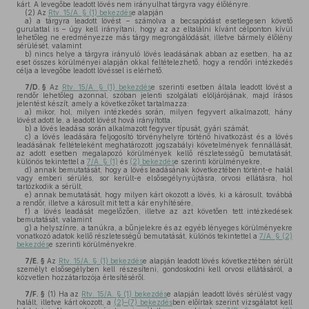
kárt. A levegőbe leadott lövés nem irányulhat tárgyra vagy élőlényre.
(2)
Az
Rtv. 15/A. § (1) bekezdés
e alapján
a)
a tárgyra leadott lövést – számolva a becsapódást esetlegesen követő
gurulattal is – úgy kell irányítani, hogy az az eltalálni kívánt célponton kívül
lehetőleg ne eredményezze más tárgy megrongálódását, illetve bármely élőlény
sérülését, valamint
b)
nincs helye a tárgyra irányuló lövés leadásának abban az esetben, ha az
eset összes körülményei alapján okkal feltételezhető, hogy a rendőri intézkedés
célja a levegőbe leadott lövéssel is elérhető.
7/D. §
Az
Rtv. 15/A. § (1) bekezdés
e szerinti esetben általa leadott lövést a
rendőr lehetőleg azonnal, szóban jelenti szolgálati elöljárójának, majd írásos
jelentést készít, amely a következőket tartalmazza:
a)
mikor, hol, milyen intézkedés során, milyen fegyvert alkalmazott, hány
lövést adott le, a leadott lövést hová irányította,
b)
a lövés leadása során alkalmazott fegyver típusát, gyári számát,
c)
a lövés leadására feljogosító törvényhelyre történő hivatkozást és a lövés
leadásának feltételeként meghatározott jogszabályi követelmények fennállását,
az adott esetben megalapozó körülmények kellő részletességű bemutatását,
különös tekintettel a
7/A. § (1)
és
(2) bekezdés
e szerinti körülményekre,
d)
annak bemutatását, hogy a lövés leadásának következtében történt-e halál
vagy emberi sérülés, sor került-e elsősegélynyújtásra, orvosi ellátásra, hol
tartózkodik a sérült,
e)
annak bemutatását, hogy milyen kárt okozott a lövés, ki a károsult, továbbá
a rendőr, illetve a károsult mit tett a kár enyhítésére,
f)
a lövés leadását megelőzően, illetve az azt követően tett intézkedések
bemutatását, valamint
g)
a helyszínre, a tanúkra, a bűnjelekre és az egyéb lényeges körülményekre
vonatkozó adatok kellő részletességű bemutatását, különös tekintettel a
7/A. § (2)
bekezdés
e szerinti körülményekre.
7/E. §
Az
Rtv. 15/A. § (1) bekezdés
e alapján leadott lövés következtében sérült
személyt elsősegélyben kell részesíteni, gondoskodni kell orvosi ellátásáról, a
közvetlen hozzátartozója értesítéséről.
7/F. §
(1)
Ha az
Rtv. 15/A. § (1) bekezdés
e alapján leadott lövés sérülést vagy
halált, illetve kárt okozott, a
(2)–(7) bekezdés
ben előírtak szerint vizsgálatot kell