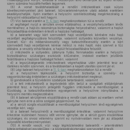
Hibaelőjegyzési Könyv, továbbá a mozdonyon lévő okmányok az eljáró rendőri
szerv számára hozzáférhetőek legyenek.
(6)
A vonat továbbhaladását a rendőri intézkedések csak súlyos
következményekkel járó baleset, bűncselekményekre utaló adatok esetében
akadályozhatják. Ilyen esetben a helyszíni szemlebizottság megérkezéséig a
helyszínt változatlanul kell hagyni.
(7)
Vízi baleset esetén a
11. §-ban
meghatározottakon túl a rendőr
a)
segítséget nyújt a sérültek orvosi ellátásához, a veszélyhelyzetben lévők
mentéséhez, a hajó és rakománya biztonságba helyezéséhez, valamint a hajóút
felszabadítása érdekében értesíti a hajózási hatóságot,
b)
a balesetet vagy kárt szenvedett hajó vezetőjének kérésére más hajó
vezetőjét segítségnyújtásra felszólítja, valamint süllyedés közvetlen veszélye,
tűzeset, tűz- és robbanásveszély vagy katasztrófaveszély esetén a kárt
szenvedett hajó vezetőjének kérése nélkül is más hajót, más szervet a tűz
oltására, a veszély elhárítására, a hajóút felszabadítására felszólít,
c)
intézkedik a süllyedés, zátonyra futás, fennakadás esetén a helyszín
biztosításához szükséges eszközök kitűzésére, indokolt esetben jelzőőrök
felállítására a hajózási hatóságot felkéri, valamint
d)
a legszükségesebb intézkedések végrehajtása után jelentést tesz az
illetékes rendőri szervnek, és a továbbiakban a kapott utasítás szerint jár el.
(8)
Légi baleset helyszínén a
11. §-ban
meghatározottakon túl a rendőr
a)
a helyszínen tájékozódik, a helyszínt biztosítja, a személy- és
vagyonbiztonság érdekében a szükséges intézkedéseket megteszi,
b)
gondoskodik a tűzvédelmi szabályok betartásáról, valamint
c)
a tett intézkedésről a legrövidebb időn belül a szolgálati elöljárójának
jelentést tesz, a helyszín jellegétől függően intézkedik a mentőszolgálat, a
tűzoltóság, a katasztrófavédelem egységeinek a helyszínre irányítására, a
helyszíni mentés megkezdésére.
(9)
A baleset sérültjének elszállítására a rendőr csak abban az esetben vehet
igénybe nem erre a célra szolgáló gépjárművet, ha
a)
a sérült sürgős elszállítását a mentőszolgálat helyszínen lévő egységének
vezetője kéri, vagy
b)
a baleset helyszínéről a mentőszolgálat értesítése, valamint helyszínre
érkezése különösen hosszú időt venne igénybe, de a sérült gyors elszállítása
szükséges, és orvosi vélemény szerint ez nyilvánvalóan nem jár az állapotot
súlyosbító következményekkel.
(10)
A rendőr vasúti, vízi vagy légiközlekedési balesetről – jelentéstételi
kötelezettségével egyidejűleg – a közlekedésbiztonsági szervezetet értesíti.