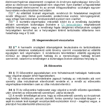
élelmiszerhigiéniai alapismereti vizsgával és érvényes egészségügyi könyvvel,
akkor az élelmiszer kicsomagolását nem végezheti. Ilyen esetben a fogvatartottat
előrecsomagolt élelmiszerrel és az annak elfogyasztásához szükséges egyszer
használatos evőeszközökkel kell ellátni.
74
(12)
Az előállított őrzését végrehajtó, rendkívüli őri feladatokkal megbízott
rendőr lőfegyvert, illetve gumilövedék, pirotechnikai eszköz, könnygázgránát,
vagy elfogó háló kilövésére rendszeresített eszközt nem viselhet.
75
(13)
A büntetés-végrehajtási intézetből kikért és a rendőrség épületébe
átkísért személyek biztonságos őrzésére a
(2) bekezdésben
meghatározott
előállító helyiségben vagy a rendőrségi fogda ideiglenes elhelyezésre szolgáló
helyiségében kerülhet sor, a helyiségben történő tartózkodás időtartama nem
haladhatja meg a 12 órát.
25.
Idegenrendészeti visszatartás
76
32. §
A harmadik országbeli állampolgárok beutazására és tartózkodására
vonatkozó általános szabályokról szóló törvény szerinti visszatartást az előállító
egységben kell végrehajtani. E rendelkezés tekintetében előállító egységnek
minősül az idegenrendészeti hatóság és a menekültügyi hatóság területi
szerveinél, valamint a rendőrségen a biztonságos őrzésre alkalmas helyiség is.
26.
Elővezetés
33. §
(1)
Elővezetést jogszabályban erre felhatalmazott hatóságok határozata
vagy végzése alapján lehet foganatosítani.
(2)
Ha az elővezetés elrendelésére jogosult hatóság az intézkedés alá vont
személy útba indulásának ellenőrzését rendelte el, a rendőr az elővezetés
végrehajtása érdekében csak az útba indulást ellenőrzi.
34. §
(1)
Az elővezetési határozatot vagy végzést a rendőr előzetes igazoltatás
után ismerteti az elővezetendő személlyel, utána kézbesíti.
(2)
A rendőr lehetőséget ad arra, hogy az elővezetendő személy az évszaknak
megfelelően felöltözzön, pénzét, élelmét, fontos személyi használati tárgyait – a
saját és mások testi épségét veszélyeztető eszközökön kívül – magához vegye, a
jelenlévő hozzátartozóitól elbúcsúzzon.