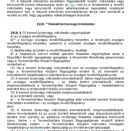
(7)
A fokozott ellenőrzés keretében foganatosított rendőri intézkedés vagy
kényszerítő eszköz alkalmazása során az
Rtv.
-nek és e rendeletnek a rendőri
intézkedés vagy kényszerítő eszköz alkalmazásával kapcsolatos szabályait
alkalmazni kell. A fokozott ellenőrzés elrendelésének ténye nem mentesíti a
rendőrt az alól, hogy jogszabályi kötelezettségeit teljesítse.
58
22/A.
Kiemelt biztonsági intézkedés
26/A. §
(1)
Kiemelt biztonsági intézkedés végrehajtását
a)
az országos rendőrfőkapitány,
59
b)
a bűnügyi országos rendőrfőkapitány-helyettes, a rendészeti országos
rendőrfőkapitány-helyettes, valamint a műveleti országos rendőrfőkapitány-
helyettes,
c)
illetékességi területén a rendőrfőkapitány, továbbá
d)
a hatáskörük szerint ellátott speciális feladatok végrehajtása során a
Repülőtéri Rendőr Igazgatóság igazgatója, a Készenléti Rendőrség parancsnoka
vagy a Terrorelhárítási Központ főigazgatója
rendelheti el.
(2)
Ha a kiemelt biztonsági intézkedést nem az országos rendőrfőkapitány
vagy a Terrorelhárítási Központ főigazgatója rendeli el, az elrendelő az
elrendelésről haladéktalanul jelentést tesz az országos rendőrfőkapitánynak.
(3)
A kiemelt biztonsági intézkedés elrendeléséről, illetve meghosszabbításáról
az országos rendőrfőkapitány – az általa történt elrendelésről, illetve
meghosszabbításról a Terrorelhárítási Központ főigazgatója – haladéktalanul
jelentést tesz a rendészetért felelős miniszternek.
(4)
A kiemelt biztonsági intézkedés meghosszabbításáról
a)
az elrendelő személy, vagy
b)
– a Terrorelhárítási Központ főigazgatója által elrendelt kiemelt biztonsági
intézkedés kivételével – az országos rendőrfőkapitány
dönt.
(5)
A kiemelt biztonsági intézkedés elrendeléséről, meghosszabbításáról,
illetve fenntartásáról és az azzal érintett településről vagy településrészéről a
döntést hozó személy az általános rendőrségi feladatok ellátására létrehozott
szerv, illetve – a Terrorelhárítási Központ főigazgatójának részéről történt
döntéshozatal esetén – a Terrorelhárítási Központ internetes honlapján
haladéktalanul közleményben tájékoztatja az érintett terület lakosságát.