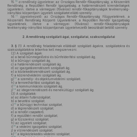
10
15.
a rendőrség ügyeletese:
az Országos Rendőr-főkapitányság, a Készenléti
Rendőrség, a Repülőtéri Rendőr Igazgatóság, a határrendészeti kirendeltségek
ügyeletein, illetve a vármegyei (fővárosi) rendőr-főkapitányságok tevékenység-
irányítási központjain ügyeleti szolgálatot ellátó személy,
11
16.
ügyeletvezető:
az Országos Rendőr-főkapitányság Főügyeletének, a
Készenléti Rendőrség Központi Ügyeletének, a Repülőtéri Rendőr Igazgatóság
ügyeletének, illetve a vármegyei (fővárosi) rendőr-főkapitányságok
tevékenység-irányítási központjainak ügyeletvezetői beosztását betöltő személy.
2.
A rendőrség szolgálati ágai, szolgálatai, szakszolgálatai
3. §
(1)
A rendőrség feladatainak ellátását szolgálati ágakra, szolgálatokra és
szakszolgálatokra lebontva kell megszervezni.
(2)
A szolgálati ágak:
a)
a belső bűnmegelőzési és bűnfelderítési szolgálati ág,
b)
a bűnügyi szolgálati ág,
c)
a határrendészeti szolgálati ág,
d)
az igazgatásrendészeti szolgálati ág,
e)
a közlekedésrendészeti szolgálati ág,
f)
a közrendvédelmi szolgálati ág,
12
g)
a személy- és objektumvédelmi szolgálati,
h)
a terrorelhárítási szolgálati ág,
13
i)
a kommunikációs szolgálati ág,
14
j)
az idegenrendészeti és menekültügyi szolgálati ág.
(3)
A szolgálatok:
a)
az állami futárszolgálat,
b)
a bevetési szolgálat,
15
c)
a bűnügyi technikai szolgálat,
d)
a légirendészeti szolgálat,
e)
a rendőri csapaterő,
f)
a repülőtéri rendőri szolgálat,
g)
a tűzszerész szolgálat,
h)
az ügyeleti szolgálat,
16
i)
a védelmi igazgatási szolgálat,
j)
a vízirendészeti szolgálat,
17
k)
a légiközlekedés védelmi szolgálat,
18