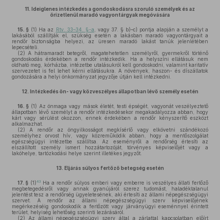
11.
Ideiglenes intézkedés a gondoskodásra szoruló személyek és az
őrizetlenül maradó vagyontárgyak megóvására
15. §
(1)
Ha az
Rtv. 33–34. §-a
, vagy 37. § b)–c) pontja alapján a személyt a
lakásából szállítják el, szükség esetén a lakásban maradó vagyontárgyait a
rendőr biztonságba helyezi, az üresen maradó lakást tanúk jelenlétében
lepecsételi.
(2)
A hátramaradt betegről, magatehetetlen személyről, gyermekről történő
gondoskodás érdekében a rendőr intézkedik. Ha a helyszíni ellátásuk nem
oldható meg, kórházba, intézetbe utalásukról kell gondoskodni, valamint karitatív
szervezetet is fel lehet kérni ellátásukra. A növények, haszon- és díszállatok
gondozására a helyi önkormányzat jegyzője útján kell intézkedni.
12.
Intézkedés ön- vagy közveszélyes állapotban lévő személy esetén
16. §
(1)
Az önmaga vagy mások életét, testi épségét, vagyonát veszélyeztető
állapotban lévő személyt a rendőr intézkedésekor megakadályozza abban, hogy
kárt vagy sérülést okozzon, ennek érdekében a rendőr kényszerítő eszközt
alkalmazhat.
(2)
A rendőr az öngyilkosságot megkísérlő vagy elkövetni szándékozó
személyhez orvost hív, vagy közreműködik abban, hogy a mentőszolgálat
egészségügyi intézetbe szállítsa. Az eseményről a rendőrség értesíti az
elszállított személy ismert hozzátartozóját, törvényes képviselőjét vagy a
lakóhelye, tartózkodási helye szerint illetékes jegyzőt.
13.
Eljárás súlyos fertőző betegség esetén
43
17. §
(1)
Ha a rendőr súlyos emberi vagy emberre is veszélyes állati fertőző
megbetegedésről vagy annak gyanújáról szerez tudomást, haladéktalanul
jelentést tesz a rendőrség ügyeletesének, aki értesíti az állami népegészségügyi
szervet. A rendőr az állami népegészségügyi szerv képviselőjének
megérkezéséig gondoskodik a fertőzött vagy járványügyi eseménnyel érintett
terület, helyiség lehetőség szerinti lezárásáról.
(2)
Az állami népegészségügyi szerv által a zárlattal kapcsolatban előírt