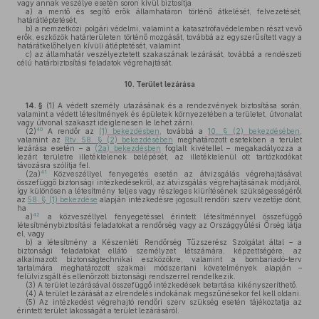
vagy annak veszélye esetén soron kívül biztosítja
a)
a mentő és segítő erők államhatáron történő átkelését, felvezetését,
határátléptetését,
b)
a nemzetközi polgári védelmi, valamint a katasztrófavédelemben részt vevő
erők, eszközök határterületen történő mozgását, továbbá az egyszerűsített vagy a
határátkelőhelyen kívüli átléptetését, valamint
c)
az államhatár veszélyeztetett szakaszának lezárását, továbbá a rendészeti
célú határbiztosítási feladatok végrehajtását.
10.
Terület lezárása
14. §
(1)
A védett személy utazásának és a rendezvények biztosítása során,
valamint a védett létesítmények és épületek környezetében a területet, útvonalat
vagy útvonal szakaszt ideiglenesen le lehet zárni.
40
(2)
A rendőr az
(1) bekezdésben
, továbbá a
10. § (2) bekezdésében
,
valamint az
Rtv. 58. § (2) bekezdésében
meghatározott esetekben a terület
lezárása esetén – a
(2a) bekezdésben
foglalt kivétellel – megakadályozza a
lezárt területre illetéktelenek belépését, az illetéktelenül ott tartózkodókat
távozásra szólítja fel.
41
(2a)
Közveszéllyel fenyegetés esetén az átvizsgálás végrehajtásával
összefüggő biztonsági intézkedésekről, az átvizsgálás végrehajtásának módjáról,
így különösen a létesítmény teljes vagy részleges kiürítésének szükségességéről
az
58. § (1) bekezdése
alapján intézkedésre jogosult rendőri szerv vezetője dönt,
ha
42
a)
a közveszéllyel fenyegetéssel érintett létesítménnyel összefüggő
létesítménybiztosítási feladatokat a rendőrség vagy az Országgyűlési Őrség látja
el, vagy
b)
a létesítmény a Készenléti Rendőrség Tűzszerész Szolgálat által – a
biztonsági feladatokat ellátó személyzet létszámára, képzettségére, az
alkalmazott biztonságtechnikai eszközökre, valamint a bombariadó-terv
tartalmára meghatározott szakmai módszertani követelmények alapján –
felülvizsgált és ellenőrzött biztonsági rendszerrel rendelkezik.
(3)
A terület lezárásával összefüggő intézkedések betartása kikényszeríthető.
(4)
A terület lezárását az elrendelés indokának megszűnésekor fel kell oldani.
(5)
Az intézkedést végrehajtó rendőri szerv szükség esetén tájékoztatja az
érintett terület lakosságát a terület lezárásáról.