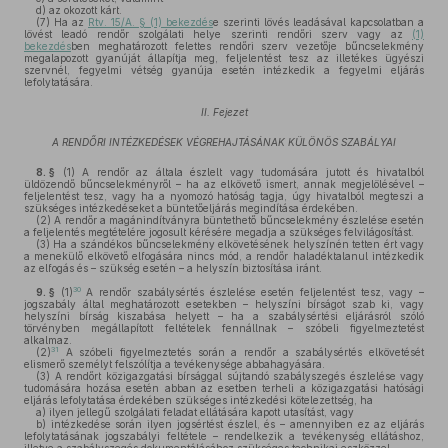
d)
az okozott kárt.
(7)
Ha az
Rtv. 15/A. § (1) bekezdés
e szerinti lövés leadásával kapcsolatban a
lövést leadó rendőr szolgálati helye szerinti rendőri szerv vagy az
(1)
bekezdés
ben meghatározott felettes rendőri szerv vezetője bűncselekmény
megalapozott gyanúját állapítja meg, feljelentést tesz az illetékes ügyészi
szervnél, fegyelmi vétség gyanúja esetén intézkedik a fegyelmi eljárás
lefolytatására.
II. Fejezet
A RENDŐRI INTÉZKEDÉSEK VÉGREHAJTÁSÁNAK KÜLÖNÖS SZABÁLYAI
8. §
(1)
A rendőr az általa észlelt vagy tudomására jutott és hivatalból
üldözendő bűncselekményről – ha az elkövető ismert, annak megjelölésével –
feljelentést tesz, vagy ha a nyomozó hatóság tagja, úgy hivatalból megteszi a
szükséges intézkedéseket a büntetőeljárás megindítása érdekében.
(2)
A rendőr a magánindítványra büntethető bűncselekmény észlelése esetén
a feljelentés megtételére jogosult kérésére megadja a szükséges felvilágosítást.
(3)
Ha a szándékos bűncselekmény elkövetésének helyszínén tetten ért vagy
a menekülő elkövető elfogására nincs mód, a rendőr haladéktalanul intézkedik
az elfogás és – szükség esetén – a helyszín biztosítása iránt.
30
9. §
(1)
A rendőr szabálysértés észlelése esetén feljelentést tesz, vagy –
jogszabály által meghatározott esetekben – helyszíni bírságot szab ki, vagy
helyszíni bírság kiszabása helyett – ha a szabálysértési eljárásról szóló
törvényben megállapított feltételek fennállnak – szóbeli figyelmeztetést
alkalmaz.
31
(2)
A szóbeli figyelmeztetés során a rendőr a szabálysértés elkövetését
elismerő személyt felszólítja a tevékenysége abbahagyására.
(3)
A rendőrt közigazgatási bírsággal sújtandó szabályszegés észlelése vagy
tudomására hozása esetén abban az esetben terheli a közigazgatási hatósági
eljárás lefolytatása érdekében szükséges intézkedési kötelezettség, ha
a)
ilyen jellegű szolgálati feladat ellátására kapott utasítást, vagy
b)
intézkedése során ilyen jogsértést észlel, és – amennyiben ez az eljárás
lefolytatásának jogszabályi feltétele – rendelkezik a tevékenység ellátáshoz,