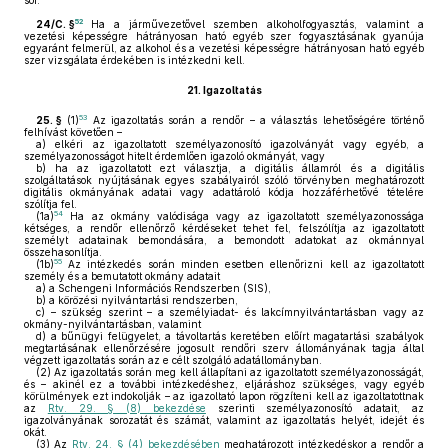
sor.
52
24/C. §
Ha a járművezetővel szemben alkoholfogyasztás, valamint a
vezetési képességre hátrányosan ható egyéb szer fogyasztásának gyanúja
egyaránt felmerül, az alkohol és a vezetési képességre hátrányosan ható egyéb
szer vizsgálata érdekében is intézkedni kell.
21.
Igazoltatás
53
25. §
(1)
Az igazoltatás során a rendőr – a választás lehetőségére történő
felhívást követően –
a)
elkéri az igazoltatott személyazonosító igazolványát vagy egyéb, a
személyazonosságot hitelt érdemlően igazoló okmányát, vagy
b)
ha az igazoltatott ezt választja, a digitális államról és a digitális
szolgáltatások nyújtásának egyes szabályairól szóló törvényben meghatározott
digitális okmányának adatai vagy adattároló kódja hozzáférhetővé tételére
szólítja fel.
54
(1a)
Ha az okmány valódisága vagy az igazoltatott személyazonossága
kétséges, a rendőr ellenőrző kérdéseket tehet fel, felszólítja az igazoltatott
személyt adatainak bemondására, a bemondott adatokat az okmánnyal
összehasonlítja.
55
(1b)
Az intézkedés során minden esetben ellenőrizni kell az igazoltatott
személy és a bemutatott okmány adatait
a)
a Schengeni Információs Rendszerben (SIS),
b)
a körözési nyilvántartási rendszerben,
c)
– szükség szerint – a személyiadat- és lakcímnyilvántartásban vagy az
okmány-nyilvántartásban, valamint
d)
a bűnügyi felügyelet, a távoltartás keretében előírt magatartási szabályok
megtartásának ellenőrzésére jogosult rendőri szerv állományának tagja által
végzett igazoltatás során az e célt szolgáló adatállományban.
(2)
Az igazoltatás során meg kell állapítani az igazoltatott személyazonosságát,
és – akinél ez a további intézkedéshez, eljáráshoz szükséges, vagy egyéb
körülmények ezt indokolják – az igazoltató lapon rögzíteni kell az igazoltatottnak
az
Rtv. 29. § (8) bekezdése
szerinti személyazonosító adatait, az
igazolványának sorozatát és számát, valamint az igazoltatás helyét, idejét és
okát.
(3)
Az
Rtv. 24. § (4) bekezdésében
meghatározott intézkedéskor a rendőr a