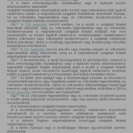
f)
a titkos információgyűjtés folytatásához vagy a leplezett eszköz
alkalmazásához kapcsolódó
szolgálati feladatának végrehajtása során észlelt vagy tudomására jutott jogsértő
cselekmény esetén a meghatározott szolgálati feladatának teljesítését folytatja,
ha az intézkedés foganatosítása vagy az intézkedés kezdeményezése a
szolgálati feladat ellátását veszélyeztetné.
22
(3c)
A
(3b) bekezdés
szerinti esetben, ha a rendőr a szolgálati feladat
teljesítését befejezte, vagy az intézkedés foganatosítása vagy az intézkedés
kezdeményezése a meghatározott szolgálati feladat ellátását már nem
veszélyezteti, az észlelt jogsértő cselekmény vonatkozásában haladéktalanul
köteles intézkedni vagy intézkedést kezdeményezni a szolgálati elöljárónak
történő jelentéssel, illetve a rendőrség ügyeletének vagy tevékenység-irányítási
központjának értesítésével.
23
(3d)
A
(3c) bekezdés
szerinti jelentés vagy értesítés alapján az intézkedés
foganatosítása addig halasztható, amíg az a meghatározott szolgálati feladat
végrehajtását veszélyeztetné.
24
(3e)
A terrorelhárítási, a belső bűnmegelőzési és bűnfelderítési, valamint a
titkos információgyűjtés folytatásához vagy a leplezett eszköz alkalmazásához
kapcsolódó szolgálati feladat végrehajtása során a rendőr a szolgálati feladat
tárgyát képező, azzal közvetlenül összefüggő jogsértő cselekmény észlelése
esetén a jogsértő cselekményt a folyamatban lévő eljárás keretében kezeli.
25
(3f)
Az életet, testi épséget vagy a közbiztonságot súlyosan és közvetlenül
veszélyeztető esemény vagy magatartás esetén az intézkedés foganatosítása, az
intézkedés kezdeményezése, illetve az intézkedési kötelezettséggel összefüggő
esemény vagy eredmény egyéb módon történő megszakítása, elhárítása a (3b) és
a
(3e) bekezdés
szerinti esetben sem halasztható.
26
(3g)
Ha az intézkedés foganatosítása vagy az intézkedés kezdeményezése
a rendőri jelleg leplezését veszélyeztetné, vagy más személy életét közvetlenül
veszélyeztetné,
a)
a személyvédelmi szolgálati feladat végrehajtása,
b)
a büntetőeljárással összefüggésben személyi védelemben részesíthető
személyekről és a személyi védelem ellátásának szabályairól szóló
kormányrendelet szerinti személyi védelmi szolgálati feladat végrehajtása,
c)
a Védelmi Program végrehajtásával összefüggő szolgálati feladat
végrehajtása vagy
d)
a fedett nyomozó vagy a rendőrséggel titkosan együttműködő személy
alkalmazása