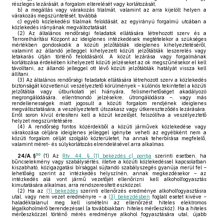
részleges lezárását, a forgalom elterelését vagy korlátozását,
b)
a megállás vagy várakozás tilalmát, valamint az arra kijelölt helyen a
várakozás megszüntetését, továbbá
c)
egyéb közlekedési tilalmak feloldását, az egyirányú forgalmú utcában a
közlekedés irányának megváltoztatását.
(2)
Az általános rendőrségi feladatok ellátására létrehozott szerv és a
Terrorelhárítási Központ az ideiglenes intézkedések megtételekor a szükséges
mértékben gondoskodik a közúti jelzőtáblák ideiglenes kihelyeztetéséről,
valamint az állandó jelleggel kihelyezett közúti jelzőtáblák leszerelés vagy
letakarás útján történő feloldásáról. A közút lezárása vagy forgalmának
korlátozása érdekében kihelyezett közúti jelzéseket az ok megszűnésekor el kell
távolítani, az állandó jelleggel ott lévő közúti jelzőtáblák hatályát vissza kell
állítani.
(3)
Az általános rendőrségi feladatok ellátására létrehozott szerv a közlekedés
biztonságát közvetlenül veszélyeztető körülmények – különös tekintettel a közúti
jelzőtábla vagy útburkolati jel hiányára, felismerhetőséget akadályozó
megrongálódására, ellentmondó jelzésekre, útrongálódásra –, vagy más
rendellenességek miatt jogosult a közúti forgalom rendjének ideiglenes
megváltoztatására, a veszélyeztetett útszakasz vagy útkereszteződés lezárására.
Erről soron kívül értesíteni kell a közút kezelőjét, felszólítva a veszélyeztető
helyzet megszüntetésére.
(4)
A rendőrség fontos közérdekből a közúti járművek közlekedése vagy
várakozása céljára ideiglenes jelleggel igénybe veheti az egyébként nem a
közúti forgalom célját szolgáló közterületet, ha annak teherbírása megfelelő,
valamint méret- és súlykorlátozás elrendelésével arra alkalmas.
50
24/A. §
(1)
Az
Rtv. 44. § (1) bekezdés c) pontja
szerinti esetben, ha
bűncselekmény vagy szabálysértés, illetve a közúti közlekedéssel kapcsolatban
kiszabható, közigazgatási bírsággal sújtandó szabályszegés gyanúja merül fel –
lehetőség szerint az intézkedés helyszínén, annak megkezdésekor – az
intézkedés alá vont jármű vezetőjét ellenőrizni kell alkoholfogyasztás
kimutatására alkalmas, arra rendszeresített eszközzel.
(2)
Ha az
(1) bekezdés
szerinti ellenőrzés eredménye alkoholfogyasztásra
utal, vagy nem vezet eredményre – a
(3) bekezdésben
foglalt esetet kivéve –
haladéktalanul meg kell ismételni az ellenőrzést hiteles elektromos
légalkoholmérő berendezéssel (a továbbiakban: hiteles mérőeszköz). Ha a hiteles
mérőeszközzel történő mérés eredménye alkohol fogyasztására utal, újabb