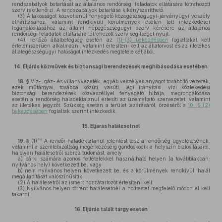
rendszabályok betartását az általános rendőrségi feladatok ellátására létrehozott
szerv is ellenőrzi. A rendszabályok betartása kikényszeríthető.
(3)
A lakosságot közvetlenül fenyegető közegészségügyi-járványügyi veszély
elhárításához, valamint rendkívüli körülmények esetén tett intézkedései
foganatosításához az állami népegészségügyi szerv kérésére az általános
rendőrségi feladatok ellátására létrehozott szerv segítséget nyújt.
(4)
Fertőző állatbetegség esetén az
(1)–(3) bekezdésben
foglaltakat kell
értelemszerűen alkalmazni, valamint értesíteni kell az állatorvost és az illetékes
állategészségügyi hatóságot intézkedés megtétele céljából.
14.
Eljárás közművek és biztonsági berendezések meghibásodása esetében
18. §
Víz-, gáz- és villanyvezeték, egyéb veszélyes anyagot továbbító vezeték,
ezek műtárgyai, továbbá közúti, vasúti, légi irányítási, vízi közlekedési
biztonsági berendezések közveszéllyel fenyegető hibája, megrongálódása
esetén a rendőrség haladéktalanul értesíti az üzemeltető szervezetet, valamint
az illetékes jegyzőt. Szükség esetén a terület lezárásáról, őrzéséről a
10. § (2)
bekezdésében
foglaltak szerint intézkedik.
15.
Eljárás halálesetnél
44
19. §
(1)
A rendőr haladéktalanul jelentést tesz a rendőrség ügyeletesének,
valamint a szemlebizottság megérkezéséig gondoskodik a helyszín biztosításáról,
ha olyan halálesetről szerez tudomást, amely
a)
bárki számára azonos feltételekkel használható helyen (a továbbiakban:
nyilvános hely) következett be, vagy
b)
nem nyilvános helyen következett be, és a körülmények rendkívüli halál
megállapítását valószínűsítik.
(2)
A halálesetről az ismert hozzátartozót értesíteni kell.
(3)
Nyilvános helyen történt halálesetnél a holttestet megfelelő módon el kell
takarni.
16.
Eljárás talált tárgy esetén