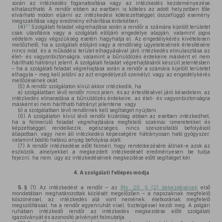
során az intézkedés foganatosítása vagy az intézkedés kezdeményezése
elhalasztható. A rendőr ebben az esetben is köteles az adott helyzetben tőle
elvárható módon eljárni az intézkedési kötelezettséggel összefüggő esemény
megszakítása vagy eredmény elhárítása érdekében.
27
(4)
Szolgálati feladat végrehajtása során a rendőr a számára kijelölt területet
csak utasításra vagy a szolgálati elöljáró engedélye alapján, valamint jogos
védelem vagy végszükség esetén hagyhatja el. Az engedélykérés kivételesen
mellőzhető, ha a szolgálati elöljáró vagy a rendőrség ügyeletesének értesítésére
nincs mód, és a működési terület elhagyásával járó intézkedés elmulasztása az
élet- és vagyonbiztonságra, valamint a bűnüldözés érdekeire másként el nem
hárítható hátrányt jelent. A szolgálati feladat végrehajtásáról készült jelentésben
– ha a szolgálati feladat végrehajtása során a rendőr a számára kijelölt területet
elhagyta – meg kell jelölni az azt engedélyező személyt, vagy az engedélykérés
mellőzésének okát.
(5)
A rendőr szolgálaton kívül akkor intézkedik, ha
a)
szolgálatban lévő rendőr nincs jelen, és az értesítésével járó késedelem, az
intézkedés elmaradása a bűnüldözés érdekeire, az élet- és vagyonbiztonságra
másként el nem hárítható hátrányt jelentene, vagy
b)
a szolgálatban lévő rendőrnek kell segítséget nyújtani.
(6)
A szolgálaton kívül lévő rendőr kizárólag abban az esetben intézkedhet,
ha a felmerülő feladat végrehajtására megfelelő szakmai ismeretekkel és
képzettséggel rendelkezik, egészséges, nincs szeszesitaltól befolyásolt
állapotban, vagy nem áll intézkedési képességére hátrányosan ható gyógyszer,
valamint bódító hatású anyag befolyása alatt.
(7)
A rendőr intézkedése előtt felméri, hogy rendelkezésére állnak-e azok az
eszközök, amelyekkel a megkezdett intézkedését eredményesen be tudja
fejezni; ha nem, úgy az intézkedésének megkezdése előtt segítséget kér.
4.
A szolgálati fellépés módja
5. §
(1)
Az intézkedést a rendőr – az
Rtv. 20. § (2) bekezdésének
első
mondatában meghatározottak közlését megelőzően – a napszaknak megfelelő
köszönéssel, az intézkedés alá vont nemének, életkorának megfelelő
megszólítással, ha a rendőr egyenruhát visel, tisztelgéssel kezdi meg. A polgári
ruhában intézkedő rendőr az intézkedés megkezdése előtt szolgálati
igazolványát és azonosító jelvényét felmutatja.