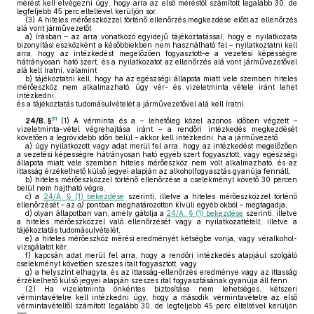
mérést kell elvégezni úgy, hogy arra az első méréstől számított legalább 30, de
legfeljebb 45 perc elteltével kerüljön sor.
(3)
A hiteles mérőeszközzel történő ellenőrzés megkezdése előtt az ellenőrzés
alá vont járművezetőt
a)
írásban – az arra vonatkozó egyidejű tájékoztatással, hogy e nyilatkozata
bizonyítási eszközként a későbbiekben nem használható fel – nyilatkoztatni kell
arra, hogy az intézkedést megelőzően fogyasztott-e a vezetési képességre
hátrányosan ható szert, és a nyilatkozatot az ellenőrzés alá vont járművezetővel
alá kell íratni, valamint
b)
tájékoztatni kell, hogy ha az egészségi állapota miatt vele szemben hiteles
mérőeszköz nem alkalmazható, úgy vér- és vizeletminta vétele iránt lehet
intézkedni,
és a tájékoztatás tudomásulvételét a járművezetővel alá kell íratni.
51
24/B. §
(1)
A vérminta és a – lehetőleg közel azonos időben végzett –
vizeletminta-vétel végrehajtása iránt – a rendőri intézkedés megkezdését
követően a legrövidebb időn belül – akkor kell intézkedni, ha a járművezető
a)
úgy nyilatkozott vagy adat merül fel arra, hogy az intézkedést megelőzően
a vezetési képességre hátrányosan ható egyéb szert fogyasztott, vagy egészségi
állapota miatt vele szemben hiteles mérőeszköz nem volt alkalmazható, és az
ittasság érzékelhető külső jegyei alapján az alkoholfogyasztás gyanúja fennáll,
b)
hiteles mérőeszközzel történő ellenőrzése a cselekményt követő 30 percen
belül nem hajtható végre,
c)
a
24/A. § (1) bekezdése
szerinti, illetve a hiteles mérőeszközzel történő
ellenőrzését – az
a)
pontban meghatározotton kívüli egyéb okból – megtagadja,
d)
olyan állapotban van, amely gátolja a
24/A. § (1) bekezdése
szerinti, illetve
a hiteles mérőeszközzel való ellenőrzését vagy a nyilatkozattételt, illetve a
tájékoztatás tudomásulvételét,
e)
a hiteles mérőeszköz mérési eredményét kétségbe vonja, vagy véralkohol-
vizsgálatot kér,
f)
kapcsán adat merül fel arra, hogy a rendőri intézkedés alapjául szolgáló
cselekményt követően szeszes italt fogyasztott, vagy
g)
a helyszínt elhagyta, és az ittasság-ellenőrzés eredménye vagy az ittasság
érzékelhető külső jegyei alapján szeszes ital fogyasztásának gyanúja áll fenn.
(2)
Ha vizeletminta önkéntes biztosítása nem lehetséges, kétszeri
vérmintavételre kell intézkedni úgy, hogy a második vérmintavételre az első
vérmintavételtől számított legalább 30, de legfeljebb 45 perc elteltével kerüljön