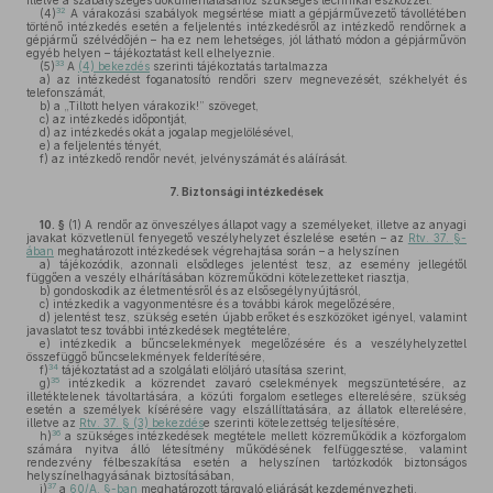
illetve a szabályszegés dokumentálásához szükséges technikai eszközzel.
32
(4)
A várakozási szabályok megsértése miatt a gépjárművezető távollétében
történő intézkedés esetén a feljelentés intézkedésről az intézkedő rendőrnek a
gépjármű szélvédőjén – ha ez nem lehetséges, jól látható módon a gépjárművön
egyéb helyen – tájékoztatást kell elhelyeznie.
33
(5)
A
(4) bekezdés
szerinti tájékoztatás tartalmazza
a)
az intézkedést foganatosító rendőri szerv megnevezését, székhelyét és
telefonszámát,
b)
a „Tiltott helyen várakozik!” szöveget,
c)
az intézkedés időpontját,
d)
az intézkedés okát a jogalap megjelölésével,
e)
a feljelentés tényét,
f)
az intézkedő rendőr nevét, jelvényszámát és aláírását.
7.
Biztonsági intézkedések
10. §
(1)
A rendőr az önveszélyes állapot vagy a személyeket, illetve az anyagi
javakat közvetlenül fenyegető veszélyhelyzet észlelése esetén – az
Rtv. 37. §-
ában
meghatározott intézkedések végrehajtása során – a helyszínen
a)
tájékozódik, azonnali elsődleges jelentést tesz, az esemény jellegétől
függően a veszély elhárításában közreműködni kötelezetteket riasztja,
b)
gondoskodik az életmentésről és az elsősegélynyújtásról,
c)
intézkedik a vagyonmentésre és a további károk megelőzésére,
d)
jelentést tesz, szükség esetén újabb erőket és eszközöket igényel, valamint
javaslatot tesz további intézkedések megtételére,
e)
intézkedik a bűncselekmények megelőzésére és a veszélyhelyzettel
összefüggő bűncselekmények felderítésére,
34
f)
tájékoztatást ad a szolgálati elöljáró utasítása szerint,
35
g)
intézkedik a közrendet zavaró cselekmények megszüntetésére, az
illetéktelenek távoltartására, a közúti forgalom esetleges elterelésére, szükség
esetén a személyek kísérésére vagy elszállíttatására, az állatok elterelésére,
illetve az
Rtv. 37. § (3) bekezdés
e szerinti kötelezettség teljesítésére,
36
h)
a szükséges intézkedések megtétele mellett közreműködik a közforgalom
számára nyitva álló létesítmény működésének felfüggesztése, valamint
rendezvény félbeszakítása esetén a helyszínen tartózkodók biztonságos
helyszínelhagyásának biztosításában,
37
i)
a
60/A. §-ban
meghatározott tárgyaló eljárását kezdeményezheti.