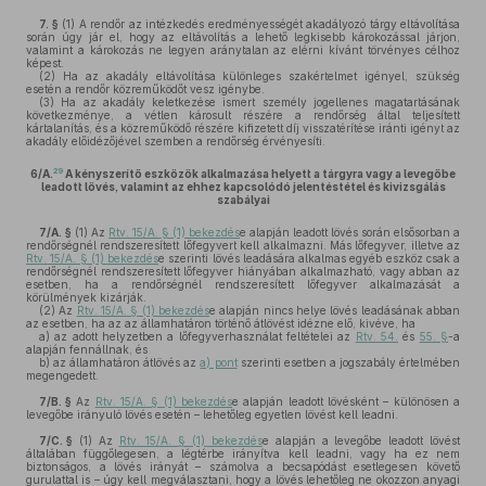
7. §
(1)
A rendőr az intézkedés eredményességét akadályozó tárgy eltávolítása
során úgy jár el, hogy az eltávolítás a lehető legkisebb károkozással járjon,
valamint a károkozás ne legyen aránytalan az elérni kívánt törvényes célhoz
képest.
(2)
Ha az akadály eltávolítása különleges szakértelmet igényel, szükség
esetén a rendőr közreműködőt vesz igénybe.
(3)
Ha az akadály keletkezése ismert személy jogellenes magatartásának
következménye, a vétlen károsult részére a rendőrség által teljesített
kártalanítás, és a közreműködő részére kifizetett díj visszatérítése iránti igényt az
akadály előidézőjével szemben a rendőrség érvényesíti.
29
6/A.
A kényszerítő eszközök alkalmazása helyett a tárgyra vagy a levegőbe
leadott lövés, valamint az ehhez kapcsolódó jelentéstétel és kivizsgálás
szabályai
7/A. §
(1)
Az
Rtv. 15/A. § (1) bekezdés
e alapján leadott lövés során elsősorban a
rendőrségnél rendszeresített lőfegyvert kell alkalmazni. Más lőfegyver, illetve az
Rtv. 15/A. § (1) bekezdés
e szerinti lövés leadására alkalmas egyéb eszköz csak a
rendőrségnél rendszeresített lőfegyver hiányában alkalmazható, vagy abban az
esetben, ha a rendőrségnél rendszeresített lőfegyver alkalmazását a
körülmények kizárják.
(2)
Az
Rtv. 15/A. § (1) bekezdés
e alapján nincs helye lövés leadásának abban
az esetben, ha az az államhatáron történő átlövést idézne elő, kivéve, ha
a)
az adott helyzetben a lőfegyverhasználat feltételei az
Rtv. 54.
és
55. §
-a
alapján fennállnak, és
b)
az államhatáron átlövés az
a) pont
szerinti esetben a jogszabály értelmében
megengedett.
7/B. §
Az
Rtv. 15/A. § (1) bekezdés
e alapján leadott lövésként – különösen a
levegőbe irányuló lövés esetén – lehetőleg egyetlen lövést kell leadni.
7/C. §
(1)
Az
Rtv. 15/A. § (1) bekezdés
e alapján a levegőbe leadott lövést
általában függőlegesen, a légtérbe irányítva kell leadni, vagy ha ez nem
biztonságos, a lövés irányát – számolva a becsapódást esetlegesen követő
gurulattal is – úgy kell megválasztani, hogy a lövés lehetőleg ne okozzon anyagi