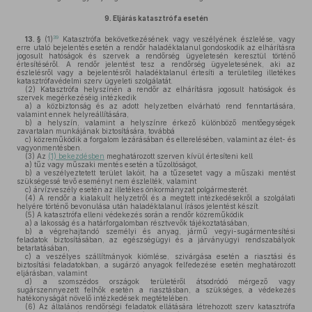
9.
Eljárás katasztrófa esetén
39
13. §
(1)
Katasztrófa bekövetkezésének vagy veszélyének észlelése, vagy
erre utaló bejelentés esetén a rendőr haladéktalanul gondoskodik az elhárításra
jogosult hatóságok és szervek a rendőrség ügyeletesén keresztül történő
értesítéséről. A rendőr jelentést tesz a rendőrség ügyeletesének, aki az
észlelésről vagy a bejelentésről haladéktalanul értesíti a területileg illetékes
katasztrófavédelmi szerv ügyeleti szolgálatát.
(2)
Katasztrófa helyszínén a rendőr az elhárításra jogosult hatóságok és
szervek megérkezéséig intézkedik
a)
a közbiztonság és az adott helyzetben elvárható rend fenntartására,
valamint ennek helyreállítására,
b)
a helyszín, valamint a helyszínre érkező különböző mentőegységek
zavartalan munkájának biztosítására, továbbá
c)
közreműködik a forgalom lezárásában és elterelésében, valamint az élet- és
vagyonmentésben.
(3)
Az
(1) bekezdésben
meghatározott szerven kívül értesíteni kell
a)
tűz vagy műszaki mentés esetén a tűzoltóságot,
b)
a veszélyeztetett terület lakóit, ha a tűzesetet vagy a műszaki mentést
szükségessé tevő eseményt nem észlelték, valamint
c)
árvízveszély esetén az illetékes önkormányzat polgármesterét.
(4)
A rendőr a kialakult helyzetről és a megtett intézkedésekről a szolgálati
helyére történő bevonulása után haladéktalanul írásos jelentést készít.
(5)
A katasztrófa elleni védekezés során a rendőr közreműködik
a)
a lakosság és a határforgalomban résztvevők tájékoztatásában,
b)
a végrehajtandó személyi és anyag, jármű vegyi-sugármentesítési
feladatok biztosításában, az egészségügyi és a járványügyi rendszabályok
betartatásában,
c)
a veszélyes szállítmányok kiömlése, szivárgása esetén a riasztási és
biztosítási feladatokban, a sugárzó anyagok felfedezése esetén meghatározott
eljárásban, valamint
d)
a szomszédos országok területéről átsodródó mérgező vagy
sugárszennyezett felhők esetén a riasztásban, a szükséges, a védekezés
hatékonyságát növelő intézkedések megtételében.
(6)
Az általános rendőrségi feladatok ellátására létrehozott szerv katasztrófa