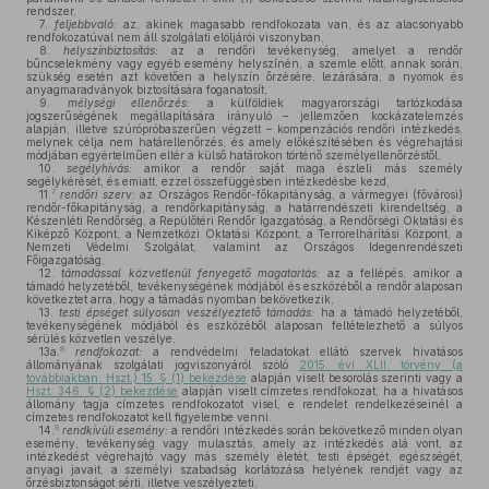
rendszer,
7.
feljebbvaló:
az, akinek magasabb rendfokozata van, és az alacsonyabb
rendfokozatúval nem áll szolgálati elöljárói viszonyban,
8.
helyszínbiztosítás:
az a rendőri tevékenység, amelyet a rendőr
bűncselekmény vagy egyéb esemény helyszínén, a szemle előtt, annak során,
szükség esetén azt követően a helyszín őrzésére, lezárására, a nyomok és
anyagmaradványok biztosítására foganatosít,
9.
mélységi ellenőrzés:
a külföldiek magyarországi tartózkodása
jogszerűségének megállapítására irányuló – jellemzően kockázatelemzés
alapján, illetve szúrópróbaszerűen végzett – kompenzációs rendőri intézkedés,
melynek célja nem határellenőrzés, és amely előkészítésében és végrehajtási
módjában egyértelműen eltér a külső határokon történő személyellenőrzéstől,
10.
segélyhívás:
amikor a rendőr saját maga észleli más személy
segélykérését, és emiatt, ezzel összefüggésben intézkedésbe kezd,
7
11.
rendőri szerv:
az Országos Rendőr-főkapitányság, a vármegyei (fővárosi)
rendőr-főkapitányság, a rendőrkapitányság, a határrendészeti kirendeltség, a
Készenléti Rendőrség, a Repülőtéri Rendőr Igazgatóság, a Rendőrségi Oktatási és
Kiképző Központ, a Nemzetközi Oktatási Központ, a Terrorelhárítási Központ, a
Nemzeti Védelmi Szolgálat, valamint az Országos Idegenrendészeti
Főigazgatóság,
12.
támadással közvetlenül fenyegető magatartás:
az a fellépés, amikor a
támadó helyzetéből, tevékenységének módjából és eszközéből a rendőr alaposan
következtet arra, hogy a támadás nyomban bekövetkezik,
13.
testi épséget súlyosan veszélyeztető támadás:
ha a támadó helyzetéből,
tevékenységének módjából és eszközéből alaposan feltételezhető a súlyos
sérülés közvetlen veszélye,
8
13a.
rendfokozat:
a rendvédelmi feladatokat ellátó szervek hivatásos
állományának szolgálati jogviszonyáról szóló
2015. évi XLII. törvény (a
továbbiakban: Hszt.) 15. § (1) bekezdése
alapján viselt besorolás szerinti vagy a
Hszt. 346. § (2) bekezdése
alapján viselt címzetes rendfokozat; ha a hivatásos
állomány tagja címzetes rendfokozatot visel, e rendelet rendelkezéseinél a
címzetes rendfokozatot kell figyelembe venni.
9
14.
rendkívüli esemény:
a rendőri intézkedés során bekövetkező minden olyan
esemény, tevékenység vagy mulasztás, amely az intézkedés alá vont, az
intézkedést végrehajtó vagy más személy életét, testi épségét, egészségét,
anyagi javait, a személyi szabadság korlátozása helyének rendjét vagy az
őrzésbiztonságot sérti, illetve veszélyezteti,