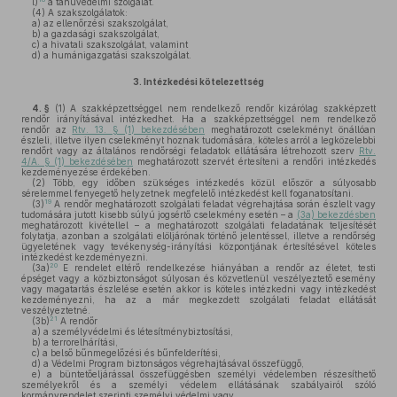
l)
a tanúvédelmi szolgálat.
(4)
A szakszolgálatok:
a)
az ellenőrzési szakszolgálat,
b)
a gazdasági szakszolgálat,
c)
a hivatali szakszolgálat, valamint
d)
a humánigazgatási szakszolgálat.
3.
Intézkedési kötelezettség
4. §
(1)
A szakképzettséggel nem rendelkező rendőr kizárólag szakképzett
rendőr irányításával intézkedhet. Ha a szakképzettséggel nem rendelkező
rendőr az
Rtv. 13. § (1) bekezdésében
meghatározott cselekményt önállóan
észleli, illetve ilyen cselekményt hoznak tudomására, köteles arról a legközelebbi
rendőrt vagy az általános rendőrségi feladatok ellátására létrehozott szerv
Rtv.
4/A. § (1) bekezdésében
meghatározott szervét értesíteni a rendőri intézkedés
kezdeményezése érdekében.
(2)
Több, egy időben szükséges intézkedés közül először a súlyosabb
sérelemmel fenyegető helyzetnek megfelelő intézkedést kell foganatosítani.
19
(3)
A rendőr meghatározott szolgálati feladat végrehajtása során észlelt vagy
tudomására jutott kisebb súlyú jogsértő cselekmény esetén – a
(3a) bekezdésben
meghatározott kivétellel – a meghatározott szolgálati feladatának teljesítését
folytatja, azonban a szolgálati elöljárónak történő jelentéssel, illetve a rendőrség
ügyeletének vagy tevékenység-irányítási központjának értesítésével köteles
intézkedést kezdeményezni.
20
(3a)
E rendelet eltérő rendelkezése hiányában a rendőr az életet, testi
épséget vagy a közbiztonságot súlyosan és közvetlenül veszélyeztető esemény
vagy magatartás észlelése esetén akkor is köteles intézkedni vagy intézkedést
kezdeményezni, ha az a már megkezdett szolgálati feladat ellátását
veszélyeztetné.
21
(3b)
A rendőr
a)
a személyvédelmi és létesítménybiztosítási,
b)
a terrorelhárítási,
c)
a belső bűnmegelőzési és bűnfelderítési,
d)
a Védelmi Program biztonságos végrehajtásával összefüggő,
e)
a büntetőeljárással összefüggésben személyi védelemben részesíthető
személyekről és a személyi védelem ellátásának szabályairól szóló
kormányrendelet szerinti személyi védelmi vagy