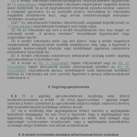
(2)
A rendőri intézkedés eredményességének veszélyeztetésére figyelemmel
az
(1) bekezdésben
meghatározottak intézkedés megkezdését megelőző közlése
akkor mellőzhető, ha az ott meghatározott információk előzetes közlése, valamint
a szolgálati igazolvány és az azonosító jelvény felmutatása az intézkedés
megtételét lehetetlenné teszi, vagy annak eredményességét aránytalan
mértékben veszélyezteti.
28
(2a)
Az útlevélkezelői fülkében útlevélkezelői szolgálatot teljesítő rendőr az
(1) bekezdésben
meghatározott tisztelgést nem hajtja végre.
(3)
Ha az intézkedés alá vont a rendőr felszólításának nem tesz eleget, az
intézkedő rendőr „A törvény nevében!” felszólítással figyelmezteti, hogy
szigorúbban lép fel.
(4)
A rendőri intézkedés során úgy kell eljárni, hogy a rendőr megelőzze
megtámadását, lefegyverzését, továbbá akadályozza meg, hogy a figyelmét a
szolgálati tevékenységtől elvonják vagy lekötöttségét jogellenes cselekmény
elkövetésére használják fel.
(5)
A rendőri intézkedés eredményes befejezését szükség esetén segítség
igénybevételével is biztosítani kell.
(6)
A rendőr az
Rtv. V. Fejezetében
foglalt intézkedését vagy az
Rtv. VI.
Fejezetében
foglalt kényszerítő eszköz alkalmazását követően az
Rtv. IX.
Fejezetében
meghatározott panasz lehetőségéről szóló tájékoztató keretében
felhívja az intézkedés alá vont személy figyelmét a panasz előterjesztésének
határidejére is.
5.
Segítség igénybevétele
6. §
(1)
A segítség igénybevételének rendőrség által történő
kezdeményezésekor a rendőr – ha nincs egyenruhában – igazolja magát,
ismerteti a felkért személlyel az igénybevétel célját és módját, valamint a törvény
által biztosított fokozott büntetőjogi védelem tényét.
(2)
Ha a rendőrség által segítségadásra felkért személy a segítségadás
teljesítését megtagadja, fel kell hívni a figyelmét, hogy a segítségadást nem
tagadhatja meg, kivéve, ha a segítségadás az életét, testi épségét vagy
egészségét nyilvánvalóan veszélyezteti, vagy a segítségadás teljesítéséhez
szükséges tárgyi feltételek nem állnak rendelkezésre.
6.
A rendőri intézkedés akadályai elhárításának közös szabályai