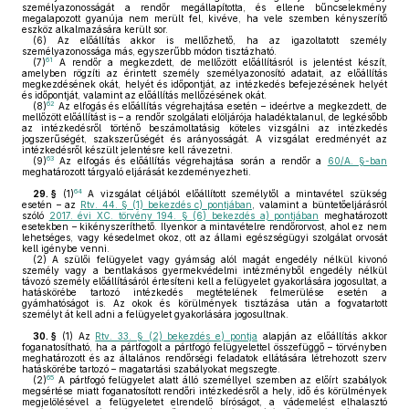
személyazonosságát a rendőr megállapította, és ellene bűncselekmény
megalapozott gyanúja nem merült fel, kivéve, ha vele szemben kényszerítő
eszköz alkalmazására került sor.
(6)
Az előállítás akkor is mellőzhető, ha az igazoltatott személy
személyazonossága más, egyszerűbb módon tisztázható.
61
(7)
A rendőr a megkezdett, de mellőzött előállításról is jelentést készít,
amelyben rögzíti az érintett személy személyazonosító adatait, az előállítás
megkezdésének okát, helyét és időpontját, az intézkedés befejezésének helyét
és időpontját, valamint az előállítás mellőzésének okát.
62
(8)
Az elfogás és előállítás végrehajtása esetén – ideértve a megkezdett, de
mellőzött előállítást is – a rendőr szolgálati elöljárója haladéktalanul, de legkésőbb
az intézkedésről történő beszámoltatásig köteles vizsgálni az intézkedés
jogszerűségét, szakszerűségét és arányosságát. A vizsgálat eredményét az
intézkedésről készült jelentésre kell rávezetni.
63
(9)
Az elfogás és előállítás végrehajtása során a rendőr a
60/A. §-ban
meghatározott tárgyaló eljárását kezdeményezheti.
64
29. §
(1)
A vizsgálat céljából előállított személytől a mintavétel szükség
esetén – az
Rtv. 44. § (1) bekezdés c) pontjában
, valamint a büntetőeljárásról
szóló
2017. évi XC. törvény 194. § (6) bekezdés a) pontjában
meghatározott
esetekben – kikényszeríthető. Ilyenkor a mintavételre rendőrorvost, ahol ez nem
lehetséges, vagy késedelmet okoz, ott az állami egészségügyi szolgálat orvosát
kell igénybe venni.
(2)
A szülői felügyelet vagy gyámság alól magát engedély nélkül kivonó
személy vagy a bentlakásos gyermekvédelmi intézményből engedély nélkül
távozó személy előállításáról értesíteni kell a felügyelet gyakorlására jogosultat, a
hatáskörébe tartozó intézkedés megtételének felmerülése esetén a
gyámhatóságot is. Az okok és körülmények tisztázása után a fogvatartott
személyt át kell adni a felügyelet gyakorlására jogosultnak.
30. §
(1)
Az
Rtv. 33. § (2) bekezdés e) pontja
alapján az előállítás akkor
foganatosítható, ha a pártfogolt a pártfogó felügyelettel összefüggő – törvényben
meghatározott és az általános rendőrségi feladatok ellátására létrehozott szerv
hatáskörébe tartozó – magatartási szabályokat megszegte.
65
(2)
A pártfogó felügyelet alatt álló személlyel szemben az előírt szabályok
megsértése miatt foganatosított rendőri intézkedésről a hely, idő és körülmények
megjelölésével a felügyeletet elrendelő bíróságot, a vádemelést elhalasztó