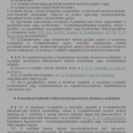
b)
konténerben,
c)
a hulladék biztonságos gyűjtését lehetővé tevő helyiségben vagy
d)
szilárd burkolattal ellátott fedett területen
a hulladék fizikai, kémiai jellegének megfelelően, a környezet veszélyeztetését,
szennyezését, károsítását, valamint az emberi egészség veszélyeztetését,
károsítását kizáró módon, elkülönítetten gyűjti.
(3)
Egymással reakcióképes veszélyes hulladékot nem lehet ugyanabban a
gyűjtőedényben vagy konténerben – hulladékgazdálkodási engedély nélkül –
gyűjteni. Az ugyanabban a gyűjtőedényben vagy konténerben történő gyűjtésre
a hulladékról szóló
2012. évi CLXXXV. törvény (a továbbiakban: Ht.) 56. § (1)
bekezdését
kell alkalmazni.
(4)
Gyűjtőedényben vagy konténerben történő gyűjtés esetén a veszélyes
hulladékot a hulladékbirtokos olyan műszaki védelemmel ellátott
gyűjtőedényben vagy konténerben gyűjtheti, amely ellenáll a hulladék fizikai és
kémiai hatásainak, és kizárja a hulladék csapadékvízzel történő érintkezését.
4. §
(1)
Az ingatlanhasználó a háztartásban képződő veszélyes hulladékot – a
hulladék rendszeres időközönként történő elszállítása vagy elszállíttatása
céljából –
a)
ha ezt a hulladék mérete lehetővé teszi, a
3. § (2) bekezdés a) vagy b)
pontjában
,
b)
az
a)
ponttól eltérő esetben, a
3. § (2) bekezdés c) vagy d) pontjában
meghatározott módon gyűjti.
(2)
Ha a gyűjtőedény, illetve a konténer megtelik, a veszélyes hulladék
elszállításáról vagy elszállíttatásáról az ingatlanhasználónak haladéktalanul
intézkednie kell.
4.
A veszélyes hulladék szállításával kapcsolatos általános szabályok
1
5. §
(1)
A veszélyes hulladékot a képződés helyétől a hulladékkezelő
létesítménybe történő elszállításig, illetve a hulladékkezelő részére történő
átadásig az 1. melléklet 1. pontja szerinti szállítási lappal kell dokumentálni. A
szállítási lapot akkor kell használni, ha a szállítást – a
Ht. 14. § (1) bekezdésében
foglaltakra figyelemmel – hulladékgazdálkodási engedély vagy nyilvántartásba
vétel alapján végzik.
2
(2)
A szállítási laphoz egyedi sorszámtartományt kell igényelni.
Sorszámtartományt az igényelhet, aki legalább székhellyel és Környezetvédelmi