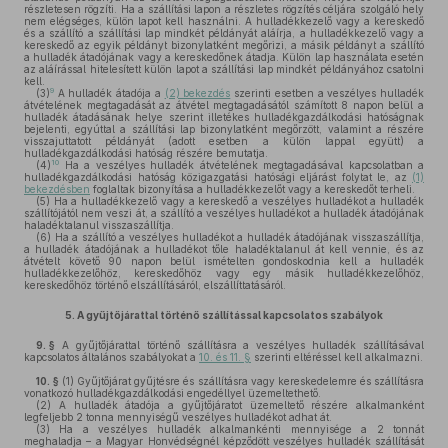
részletesen rögzíti. Ha a szállítási lapon a részletes rögzítés céljára szolgáló hely
nem elégséges, külön lapot kell használni. A hulladékkezelő vagy a kereskedő
és a szállító a szállítási lap mindkét példányát aláírja, a hulladékkezelő vagy a
kereskedő az egyik példányt bizonylatként megőrizi, a másik példányt a szállító
a hulladék átadójának vagy a kereskedőnek átadja. Külön lap használata esetén
az aláírással hitelesített külön lapot a szállítási lap mindkét példányához csatolni
kell.
9
(3)
A hulladék átadója a
(2) bekezdés
szerinti esetben a veszélyes hulladék
átvételének megtagadását az átvétel megtagadásától számított 8 napon belül a
hulladék átadásának helye szerint illetékes hulladékgazdálkodási hatóságnak
bejelenti, egyúttal a szállítási lap bizonylatként megőrzött, valamint a részére
visszajuttatott példányát (adott esetben a külön lappal együtt) a
hulladékgazdálkodási hatóság részére bemutatja.
10
(4)
Ha a veszélyes hulladék átvételének megtagadásával kapcsolatban a
hulladékgazdálkodási hatóság közigazgatási hatósági eljárást folytat le, az
(1)
bekezdésben
foglaltak bizonyítása a hulladékkezelőt vagy a kereskedőt terheli.
(5)
Ha a hulladékkezelő vagy a kereskedő a veszélyes hulladékot a hulladék
szállítójától nem veszi át, a szállító a veszélyes hulladékot a hulladék átadójának
haladéktalanul visszaszállítja.
(6)
Ha a szállító a veszélyes hulladékot a hulladék átadójának visszaszállítja,
a hulladék átadójának a hulladékot tőle haladéktalanul át kell vennie, és az
átvételt követő 90 napon belül ismételten gondoskodnia kell a hulladék
hulladékkezelőhöz, kereskedőhöz vagy egy másik hulladékkezelőhöz,
kereskedőhöz történő elszállításáról, elszállíttatásáról.
5.
A gyűjtőjárattal történő szállítással kapcsolatos szabályok
9. §
A gyűjtőjárattal történő szállításra a veszélyes hulladék szállításával
kapcsolatos általános szabályokat a
10. és 11. §
szerinti eltéréssel kell alkalmazni.
10. §
(1)
Gyűjtőjárat gyűjtésre és szállításra vagy kereskedelemre és szállításra
vonatkozó hulladékgazdálkodási engedéllyel üzemeltethető.
(2)
A hulladék átadója a gyűjtőjáratot üzemeltető részére alkalmanként
legfeljebb 2 tonna mennyiségű veszélyes hulladékot adhat át.
(3)
Ha a veszélyes hulladék alkalmankénti mennyisége a 2 tonnát
meghaladja – a Magyar Honvédségnél képződött veszélyes hulladék szállítását