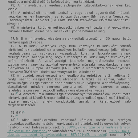
legalább a minősítési eljárás befejezéséig meg kell őrizni.
(3)
A mintavételnél a kérelmet előterjesztő hulladékbirtokosnak jelen kell
lennie.
(4)
A mintavételt nemzeti szabvány vagy azzal egyenértékű műszaki
megoldás, ennek hiányában az Európai Szabvány (EN) vagy a Nemzetközi
Szabványosítási Szervezet (ISO) által kiadott szabványok előírásai szerint kell
elvégezni.
(5)
A mintavétel körülményeit jegyzőkönyvben kell rögzíteni. A jegyzőkönyv
minimális tartalmi elemeit a 2. melléklet 1. pontja határozza meg.
17. §
(1)
A mintavételt követően az akkreditált laboratórium 30 napon belül
mintavizsgálatot végez.
(2)
A hulladék veszélyes vagy nem veszélyes hulladékként történő
minősítésének eldöntéséhez a veszélyes hulladék veszélyességi jellemzőinek
meghatározásához szükséges vizsgálatok körét a laboratórium annak
mérlegelésével állapítja meg, hogy a veszélyes hulladék milyen tevékenység
során képződött. A veszélyességi jellemzők meghatározására nemzeti
szabványokat vagy az azokkal egyenértékű műszaki megoldásokat, ennek
hiányában az Európai Szabvány (EN), illetve a Nemzetközi Szabványosítási
Szervezet (ISO) által kiadott szabványokat kell alkalmazni.
(3)
A hulladék veszélyességének megállapítása érdekében a 2. melléklet 3.
pontja szerinti vizsgálatokat kell elvégezni. A fizikai és kémiai, valamint
ökotoxikológiai vizsgálatokat minden esetben el kell végezni. A fertőzőképességi
vizsgálatokat minden szervesanyag-tartalmú, illetve szerves anyaggal
feltételezhetően szennyeződött hulladék esetében el kell végezni.
16
(4)
A laboratórium a mintavizsgálat eredményeit tartalmazó dokumentumot a
mintavizsgálatot követő 8 napon belül az országos hulladékgazdálkodási hatóság
részére megküldi, amely gondoskodik annak a kérelmezővel való
megismertetéséről.
17
18. §
(1)
18
(2)
19
(3)
Állati melléktermékre vonatkozó kérelem esetén az országos
hulladékgazdálkodási hatóság megvizsgálja a hulladékokról és egyes irányelvek
hatályon kívül helyezéséről szóló
2008/98/EK európai parlamenti és tanácsi
irányelv III. mellékletének
felváltásáról szóló, 2014. december 18-i
1357/2014/EU
bizottsági rendelet (a továbbiakban: 1357/2014/EU rendelet)
szerinti HP9