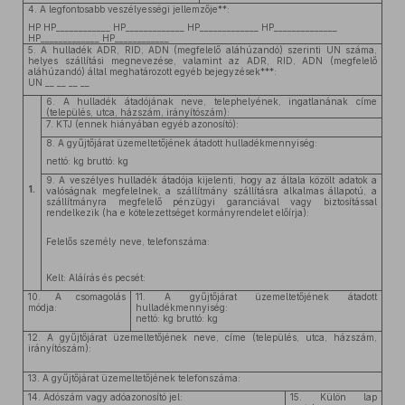
4. A legfontosabb veszélyességi jellemzője**:
HP HP____________ HP_____________ HP_____________ HP______________
HP_____________ HP____________
5. A hulladék ADR, RID, ADN (megfelelő aláhúzandó) szerinti UN száma,
helyes szállítási megnevezése, valamint az ADR, RID, ADN (megfelelő
aláhúzandó) által meghatározott egyéb bejegyzések***:
UN __ __ __ __
6. A hulladék átadójának neve, telephelyének, ingatlanának címe
(település, utca, házszám, irányítószám):
7. KTJ (ennek hiányában egyéb azonosító):
8. A gyűjtőjárat üzemeltetőjének átadott hulladékmennyiség:
nettó: kg bruttó: kg
9. A veszélyes hulladék átadója kijelenti, hogy az általa közölt adatok a
1.
valóságnak megfelelnek, a szállítmány szállításra alkalmas állapotú, a
szállítmányra megfelelő pénzügyi garanciával vagy biztosítással
rendelkezik (ha e kötelezettséget kormányrendelet előírja):
Felelős személy neve, telefonszáma:
Kelt: Aláírás és pecsét:
10. A csomagolás
11. A gyűjtőjárat üzemeltetőjének átadott
módja:
hulladékmennyiség:
nettó: kg bruttó: kg
12. A gyűjtőjárat üzemeltetőjének neve, címe (település, utca, házszám,
irányítószám):
13. A gyűjtőjárat üzemeltetőjének telefonszáma:
14. Adószám vagy adóazonosító jel:
15. Külön lap