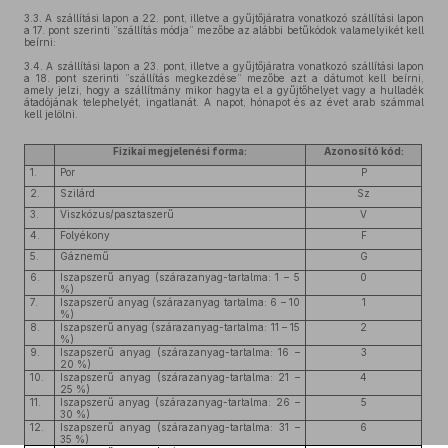
3.3.
A szállítási lapon a 22. pont, illetve a gyűjtőjáratra vonatkozó szállítási lapon
a 17. pont szerinti ”szállítás módja” mezőbe az alábbi betűkódok valamelyikét kell
beírni:
3.4.
A szállítási lapon a 23. pont, illetve a gyűjtőjáratra vonatkozó szállítási lapon
a 18. pont szerinti ”szállítás megkezdése” mezőbe azt a dátumot kell beírni,
amely jelzi, hogy a szállítmány mikor hagyta el a gyűjtőhelyet vagy a hulladék
átadójának telephelyét, ingatlanát. A napot, hónapot és az évet arab számmal
kell jelölni.
Fizikai megjelenési forma:
Azonosító kód:
1.
Por
P
2.
Szilárd
Sz
3.
Viszkózus/pasztaszerű
V
4.
Folyékony
F
5.
Gáznemű
G
6.
Iszapszerű anyag (szárazanyag-tartalma: 1 – 5
0
%)
7.
Iszapszerű anyag (szárazanyag tartalma: 6 – 10
1
%)
8.
Iszapszerű anyag (szárazanyag-tartalma: 11 – 15
2
%)
9.
Iszapszerű anyag (szárazanyag-tartalma: 16 –
3
20 %)
10.
Iszapszerű anyag (szárazanyag-tartalma: 21 –
4
25 %)
11.
Iszapszerű anyag (szárazanyag-tartalma: 26 –
5
30 %)
12.
Iszapszerű anyag (szárazanyag-tartalma: 31 –
6
35 %)