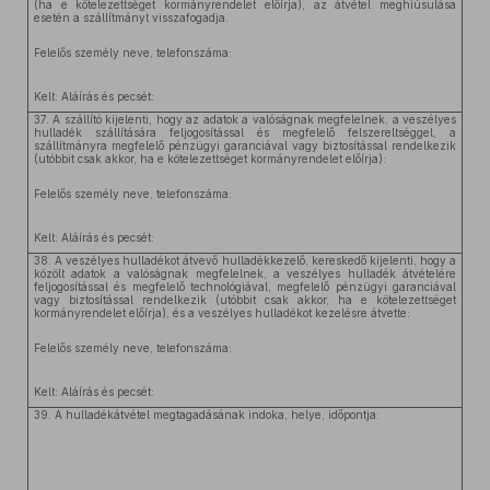
(ha e kötelezettséget kormányrendelet előírja), az átvétel meghiúsulása
esetén a szállítmányt visszafogadja.
Felelős személy neve, telefonszáma:
Kelt: Aláírás és pecsét:
37. A szállító kijelenti, hogy az adatok a valóságnak megfelelnek, a veszélyes
hulladék szállítására feljogosítással és megfelelő felszereltséggel, a
szállítmányra megfelelő pénzügyi garanciával vagy biztosítással rendelkezik
(utóbbit csak akkor, ha e kötelezettséget kormányrendelet előírja):
Felelős személy neve, telefonszáma:
Kelt: Aláírás és pecsét:
38. A veszélyes hulladékot átvevő hulladékkezelő, kereskedő kijelenti, hogy a
közölt adatok a valóságnak megfelelnek, a veszélyes hulladék átvételére
feljogosítással és megfelelő technológiával, megfelelő pénzügyi garanciával
vagy biztosítással rendelkezik (utóbbit csak akkor, ha e kötelezettséget
kormányrendelet előírja), és a veszélyes hulladékot kezelésre átvette:
Felelős személy neve, telefonszáma:
Kelt: Aláírás és pecsét:
39. A hulladékátvétel megtagadásának indoka, helye, időpontja: