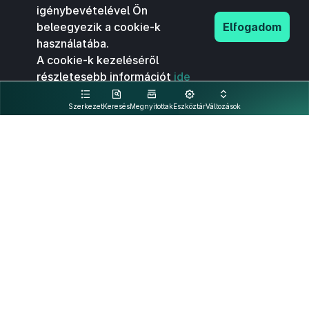
igénybevételével Ön
beleegyezik a cookie-k
Elfogadom
használatába.
A cookie-k kezeléséről
részletesebb információt
ide
kattintva olvashat.
Szerkezet
Keresés
Megnyitottak
Eszköztár
Változások
Kapcsolat