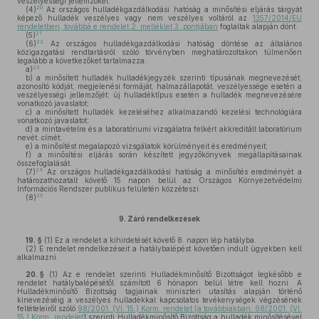
veszélyességi jellemzőket.
20
(4)
Az országos hulladékgazdálkodási hatóság a minősítési eljárás tárgyát
képező hulladék veszélyes vagy nem veszélyes voltáról az
1357/2014/EU
rendeletben, továbbá e rendelet 2. melléklet 3. pontjában
foglaltak alapján dönt.
21
(5)
22
(6)
Az országos hulladékgazdálkodási hatóság döntése az általános
közigazgatási rendtartásról szóló törvényben meghatározottakon túlmenően
legalább a következőket tartalmazza:
23
a)
b)
a minősített hulladék hulladékjegyzék szerinti típusának megnevezését,
azonosító kódját, megjelenési formáját, halmazállapotát, veszélyessége esetén a
veszélyességi jellemzőjét; új hulladéktípus esetén a hulladék megnevezésére
vonatkozó javaslatot;
c)
a minősített hulladék kezeléséhez alkalmazandó kezelési technológiára
vonatkozó javaslatot;
d)
a mintavételre és a laboratóriumi vizsgálatra felkért akkreditált laboratórium
nevét, címét;
e)
a minősítést megalapozó vizsgálatok körülményeit és eredményeit;
f)
a minősítési eljárás során készített jegyzőkönyvek megállapításainak
összefoglalását.
24
(7)
Az országos hulladékgazdálkodási hatóság a minősítés eredményét a
határozathozatalt követő 15 napon belül az Országos Környezetvédelmi
Információs Rendszer publikus felületén közzéteszi.
25
(8)
9.
Záró rendelkezések
19. §
(1)
Ez a rendelet a kihirdetését követő 8. napon lép hatályba.
(2)
E rendelet rendelkezéseit a hatálybalépést követően indult ügyekben kell
alkalmazni.
20. §
(1)
Az e rendelet szerinti Hulladékminősítő Bizottságot legkésőbb e
rendelet hatálybalépésétől számított 6 hónapon belül létre kell hozni. A
Hulladékminősítő Bizottság tagjainak miniszteri utasítás alapján történő
kinevezéséig a veszélyes hulladékkal kapcsolatos tevékenységek végzésének
feltételeiről szóló
98/2001. (VI. 15.) Korm. rendelet [a továbbiakban: 98/2001. (VI.
15.) Korm. rendelet
] szerinti Hulladékminősítő Bizottság a hulladék minősítésével