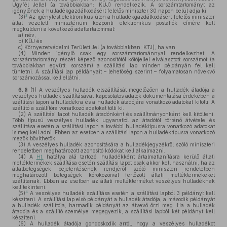
Ügyfél Jellel (a továbbiakban: KÜJ) rendelkezik. A sorszámtartományt az
igénylőnek a hulladékgazdálkodásért felelős miniszter 30 napon belül adja ki.
3
(3)
Az igénylést elektronikus úton a hulladékgazdálkodásért felelős miniszter
által vezetett minisztérium központi elektronikus postafiók címére kell
megküldeni a következő adattartalommal:
a)
név,
b)
KÜJ és
c)
Környezetvédelmi Területi Jel (a továbbiakban: KTJ), ha van.
(4)
Minden igénylő csak egy sorszámtartománnyal rendelkezhet. A
sorszámtartomány részét képező azonosítótól kötőjellel elválasztott sorszámot (a
továbbiakban együtt: sorszám) a szállítási lap minden példányán fel kell
tüntetni. A szállítási lap példányait – lehetőség szerint – folyamatosan növekvő
sorszámozással kell ellátni.
6. §
(1)
A veszélyes hulladék elszállítását megelőzően a hulladék átadója a
veszélyes hulladék szállításával kapcsolatos adatok dokumentálása érdekében a
szállítási lapon a hulladékra és a hulladék átadójára vonatkozó adatokat kitölti. A
szállító a szállítóra vonatkozó adatokat tölti ki.
(2)
A szállítási lapot hulladék átadónként és szállítmányonként kell kitölteni.
Több típusú veszélyes hulladék ugyanattól az átadótól történő átvétele és
szállítása esetén a szállítási lapon a további hulladéktípusra vonatkozó adatokat
is meg kell adni. Ebben az esetben a szállítási lapon a hulladéktípusra vonatkozó
mezők bővíthetők.
(3)
A veszélyes hulladék azonosítására a hulladékjegyzékről szóló miniszteri
rendeletben meghatározott azonosító kódokat kell alkalmazni.
(4)
A
Ht.
hatálya alá tartozó, hulladékként ártalmatlanításra kerülő állati
melléktermékek szállítása esetén szállítási lapot csak akkor kell használni, ha az
állatbetegségek bejelentésének rendjéről szóló miniszteri rendeletben
meghatározott betegségek kórokozóival fertőzött állati melléktermékeket
szállítanak. Ebben az esetben az állati mellékterméket veszélyes hulladéknak
kell tekinteni.
4
(5)
A veszélyes hulladék szállítása esetén a szállítási lapból 3 példányt kell
készíteni. A szállítási lap első példányát a hulladék átadója, a második példányát
a hulladék szállítója, harmadik példányát az átvevő őrzi meg. Ha a hulladék
átadója és a szállító személye megegyezik, a szállítási lapból két példányt kell
készíteni.
(6)
A hulladék átadója gondoskodik arról, hogy a veszélyes hulladékot