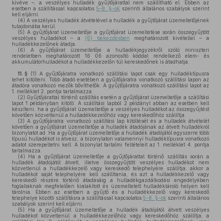
kivéve –, a veszélyes hulladék gyűjtőjárattal nem szállítható el. Ebben az
esetben a szállítással kapcsolatos
5–8. §-ok
szerinti általános szabályok szerint
kell eljárni.
(4)
A veszélyes hulladék átvételével a hulladék a gyűjtőjárat üzemeltetőjének
tulajdonába kerül.
(5)
A gyűjtőjárat üzemeltetője a gyűjtőjárat üzemeltetése során összegyűjtött
veszélyes hulladékot – a
(6) bekezdésben
meghatározott kivétellel – a
hulladékkezelőnek átadja.
(6)
A gyűjtőjárat üzemeltetője a hulladékjegyzékről szóló miniszteri
rendeletben meghatározott 16 06 azonosító kóddal rendelkező elem- és
akkumulátorhulladékot a hulladékkezelőn túl kereskedőnek is átadhatja.
11. §
(1)
A gyűjtőjáratra vonatkozó szállítási lapot csak egy hulladéktípusra
lehet kitölteni. Több átadó esetében a gyűjtőjáratra vonatkozó szállítási lapon az
átadóra vonatkozó mezők bővíthetők. A gyűjtőjáratra vonatkozó szállítási lapot az
1. melléklet 2. pontja tartalmazza.
(2)
Gyűjtőjárattal történő szállítás esetén a gyűjtőjárat üzemeltetője a szállítási
lapot 1 példányban kitölti. A szállítási lapból 2 példányt abban az esetben kell
készíteni, ha a gyűjtőjárat üzemeltetője a veszélyes hulladékot az összegyűjtést
követően közvetlenül a hulladékkezelőhöz vagy kereskedőhöz szállítja.
(3)
A gyűjtőjáratra vonatkozó szállítási lap kitöltését és a hulladék átvételét
követően a gyűjtőjárat üzemeltetője a hulladék átadójának az átvett hulladékról
bizonylatot ad. Ha a gyűjtőjárat üzemeltetője a hulladék átadójától egyszerre több
típusú hulladékot is átvesz, a bizonylaton valamennyi hulladéktípusra vonatkozó
adatot szerepeltetni kell. A bizonylat tartalmi feltételeit az 1. melléklet 4. pontja
tartalmazza.
(4)
Ha a gyűjtőjárat üzemeltetője a gyűjtőjárattal történő szállítás során a
hulladék átadójától átvett, illetve összegyűjtött veszélyes hulladékot nem
közvetlenül a hulladékkezelő vagy kereskedő telephelyére szállítja, akkor a
hulladékot saját telephelyére kell szállítania, és azt a hulladékkezelő vagy
kereskedő részére történő átadásáig a hulladékgazdálkodási engedélyében
foglaltaknak megfelelően kialakított és üzemeltetett hulladéktároló helyen kell
tárolnia. Ebben az esetben a gyűjtő és a hulladékkezelő vagy kereskedő
telephelye közötti szállításra a szállítással kapcsolatos
5–8. §-ok
szerinti általános
szabályok szerint kell eljárni.
(5)
Ha a gyűjtőjárat üzemeltetője a hulladék átadójától átvett veszélyes
hulladékot közvetlenül a hulladékkezelőhöz vagy kereskedőhöz szállítja, a