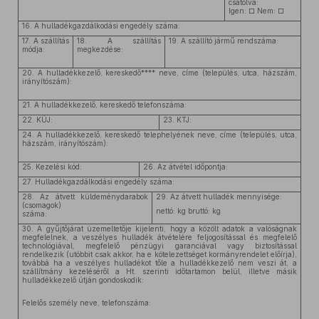
csatolva:
Igen: □ Nem: □
16. A hulladékgazdálkodási engedély száma:
17. A szállítás
18. A szállítás
19. A szállító jármű rendszáma:
módja:
megkezdése:
20. A hulladékkezelő, kereskedő**** neve, címe (település, utca, házszám,
irányítószám):
21. A hulladékkezelő, kereskedő telefonszáma:
22. KÜJ:
23. KTJ:
24. A hulladékkezelő, kereskedő telephelyének neve, címe (település, utca,
házszám, irányítószám):
25. Kezelési kód:
26. Az átvétel időpontja:
27. Hulladékgazdálkodási engedély száma:
28. Az átvett küldeménydarabok
29. Az átvett hulladék mennyisége:
(csomagok)
nettó: kg bruttó: kg
száma:
30. A gyűjtőjárat üzemeltetője kijelenti, hogy a közölt adatok a valóságnak
megfelelnek, a veszélyes hulladék átvételére feljogosítással és megfelelő
technológiával, megfelelő pénzügyi garanciával vagy biztosítással
rendelkezik (utóbbit csak akkor, ha e kötelezettséget kormányrendelet előírja),
továbbá ha a veszélyes hulladékot tőle a hulladékkezelő nem veszi át, a
szállítmány kezeléséről a Ht. szerinti időtartamon belül, illetve másik
hulladékkezelő útján gondoskodik:
Felelős személy neve, telefonszáma: