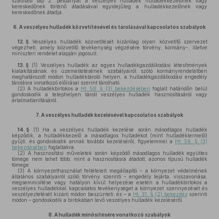
szállítási lap 2. példányát a veszélyes hulladék hulladékkezelőnek vagy
kereskedőnek történő átadásával egyidejűleg a hulladékkezelőnek vagy
kereskedőnek átadja.
6.
A veszélyes hulladék közvetítésével és tárolásával kapcsolatos szabályok
12. §
Veszélyes hulladék közvetítését kizárólag olyan közvetítő szervezet
végezheti, amely közvetítő tevékenység végzésére törvény, kormány-, illetve
miniszteri rendelet alapján jogosult.
13. §
(1)
Veszélyes hulladék az egyes hulladékgazdálkodási létesítmények
kialakításának és üzemeltetésének szabályairól szóló kormányrendeletben
meghatározott módon hulladéktároló helyen, a hulladékgazdálkodási engedély
tárolásra vonatkozó előírásai szerint tárolható.
(2)
A hulladékbirtokos a
Ht. 58. § (3) bekezdésében
foglalt határidőn belül
gondoskodik a telephelyen tárolt veszélyes hulladék hasznosításáról vagy
ártalmatlanításáról.
7.
A veszélyes hulladék kezelésével kapcsolatos szabályok
14. §
(1)
Ha a veszélyes hulladék kezelése során másodlagos hulladék
képződik, a hulladékkezelő a másodlagos hulladékot (mint hulladéktermelő)
gyűjti, és gondoskodik annak további kezeléséről, figyelemmel a
Ht. 58. § (3)
bekezdésében
foglaltakra.
(2)
A hasznosítási műveletek során képződő másodlagos hulladék együttes
tömege nem lehet több, mint a hasznosításra átadott, azonos típusú hulladék
tömege.
(3)
A környezethasználat feltételeit megállapító – a környezet védelmének
általános szabályairól szóló törvény szerinti – engedély lejárta, visszavonása,
megsemmisítése vagy hatályon kívül helyezése esetén a hulladékbirtokos a
veszélyes hulladékkal kapcsolatos tevékenységet a környezet szennyezését és
veszélyeztetését kizáró módon beszünteti, és – a
Ht. 31. § (2) bekezdés
szerinti
módon – gondoskodik a birtokában levő veszélyes hulladék kezeléséről.
8.
A hulladék minősítésére vonatkozó szabályok