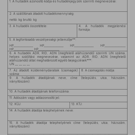
1. A hulladék azonosító kódja és hulladékjegyzék szerinti megnevezése:
2. A szállítónak átadott hulladékmennyiség:
nettó: kg bruttó: kg
3. A hulladék összetétele:
4. A hulladék megjelenési
formája:
5. A legfontosabb veszélyességi jellemzője**:
HP_____________ HP_____________ HP_____________ HP______________
HP_____________ HP______________
6. A hulladék ADR, RID, ADN (megfelelő aláhúzandó) szerinti UN száma,
helyes szállítási megnevezése, valamint az ADR, RID, ADN (megfelelő
aláhúzandó) által meghatározott egyéb bejegyzések***:
UN __ __ __ __
7. Az átadott küldeménydarabok (csomagok)
8. A csomagolás módja:
száma:
9. A hulladék átadójának neve, címe (település, utca, házszám,
irányítószám):
10. A hulladék átadójának telefonszáma:
11. Adószám vagy adóazonosító jel:
12. KÜJ:
13. KTJ:
14. A hulladék átadója telephelyének neve:
15. A hulladék átadója telephelyének címe (település, utca, házszám,
irányítószám):