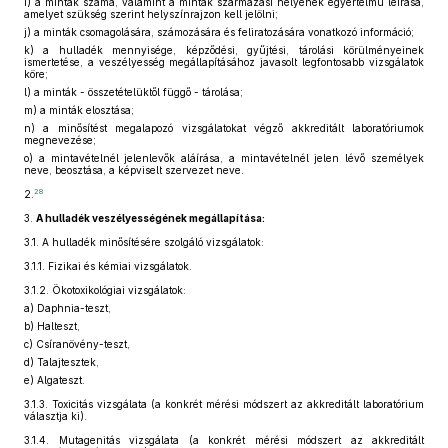
i)
a minták száma, valamint a minták származási helyének egyértelmű leírása,
amelyet szükség szerint helyszínrajzon kell jelölni;
j)
a minták csomagolására, számozására és feliratozására vonatkozó információ;
k)
a hulladék mennyisége, képződési, gyűjtési, tárolási körülményeinek
ismertetése, a veszélyesség megállapításához javasolt legfontosabb vizsgálatok
köre;
l)
a minták - összetételüktől függő - tárolása;
m)
a minták elosztása;
n)
a minősítést megalapozó vizsgálatokat végző akkreditált laboratóriumok
megnevezése;
o)
a mintavételnél jelenlevők aláírása, a mintavételnél jelen lévő személyek
neve, beosztása, a képviselt szervezet neve.
28
2.
3.
A hulladék veszélyességének megállapítása:
3.1.
A hulladék minősítésére szolgáló vizsgálatok:
3.1.1.
Fizikai és kémiai vizsgálatok.
3.1.2.
Ökotoxikológiai vizsgálatok:
a)
Daphnia-teszt,
b)
Halteszt,
c)
Csíranövény-teszt,
d)
Talajtesztek,
e)
Algateszt.
3.1.3.
Toxicitás vizsgálata (a konkrét mérési módszert az akkreditált laboratórium
választja ki).
3.1.4.
Mutagenitás vizsgálata (a konkrét mérési módszert az akkreditált