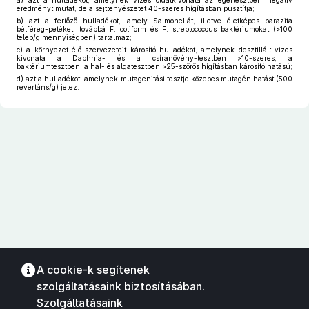
a)
azt a hulladékot, amelynek vizes oldatkivonata az egértesztben negatív
eredményt mutat, de a sejttenyészetet 40-szeres hígításban pusztítja;
b)
azt a fertőző hulladékot, amely Salmonellát, illetve életképes parazita
bélféreg-petéket, továbbá F. coliform és F. streptococcus baktériumokat (>100
telep/g mennyiségben) tartalmaz;
c)
a környezet élő szervezeteit károsító hulladékot, amelynek desztillált vizes
kivonata a Daphnia- és a csíranövény-tesztben >10-szeres, a
baktériumtesztben, a hal- és algatesztben >25-szörös hígításban károsító hatású;
d)
azt a hulladékot, amelynek mutagenitási tesztje közepes mutagén hatást (500
revertáns/g) jelez.
A cookie-k segítenek
szolgáltatásaink biztosításában.
Szolgáltatásaink