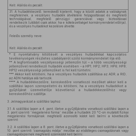
Kelt: Aláírás és pecsét:
31. A hulladékkezelő, kereskedő kijelenti, hogy a közölt adatok a valóságnak
megfelelnek, a veszélyes hulladék átvételére feljogosítással és megfelelő
technológiával, megfelelő pénzügyi garanciával vagy biztosítással
rendelkezik (utóbbit csak akkor, ha e kötelezettséget kormányrendelet előírja),
és a veszélyes hulladékot kezelésre átvette:
Felelős személy neve:
Kelt: Aláírás és pecsét:
* E nyomtatvány kitöltését a veszélyes hulladékkal kapcsolatos
tevékenységek részletes szabályairól szóló kormányrendelet írja elő.
** A legfontosabb veszélyességi jellemzőn túl – a több veszélyességi
jellemzővel rendelkező hulladék esetében – a HP1; HP2; HP3; HP6; HP8;
HP12 veszélyességi jellemzőket is fel kell tüntetni.
*** Akkor kell kitölteni, ha a veszélyes hulladék szállítása az ADR, a RID,
az ADN hatálya alá tartozik.
**** A hulladékkezelőre, kereskedőre vonatkozó mezőket akkor kell a
szállítási lapon szerepeltetni és kitölteni, ha a veszélyes hulladékot a
gyűjtőjárat üzemeltetője közvetlenül a hulladékkezelőhöz vagy
kereskedőhöz szállítja.
3.
Jelmagyarázat a szállítási laphoz:
3.1.
A szállítási lapon a 4. pont, illetve a gyűjtőjáratra vonatkozó szállítási lapon a
3. pont szerinti ”megjelenési forma” mezőbe a hulladék 20 °C-on mutatott fizikai
megjelenési formájának megfelelő azonosító kódot kell beírni a következők
szerint:
3.2.
A szállítási lapon a 8. pont, illetve a gyűjtőjáratra vonatkozó szállítási lapon a
10. pont szerinti ”csomagolás módja” mezőbe az elsődleges csomagolásnak vagy
csomagolószernek megfelelő számkódot kell beírni: