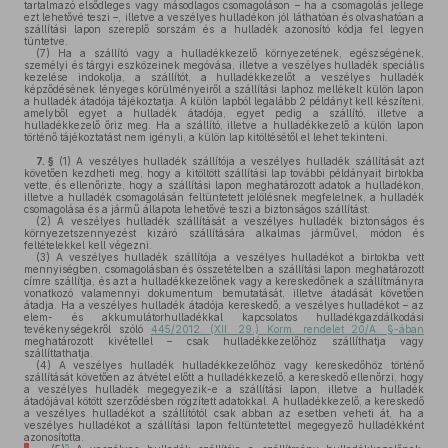
tartalmazó elsődleges vagy másodlagos csomagoláson – ha a csomagolás jellege
ezt lehetővé teszi –, illetve a veszélyes hulladékon jól láthatóan és olvashatóan a
szállítási lapon szereplő sorszám és a hulladék azonosító kódja fel legyen
tüntetve.
(7)
Ha a szállító vagy a hulladékkezelő környezetének, egészségének,
személyi és tárgyi eszközeinek megóvása, illetve a veszélyes hulladék speciális
kezelése indokolja, a szállítót, a hulladékkezelőt a veszélyes hulladék
képződésének lényeges körülményeiről a szállítási laphoz mellékelt külön lapon
a hulladék átadója tájékoztatja. A külön lapból legalább 2 példányt kell készíteni,
amelyből egyet a hulladék átadója, egyet pedig a szállító, illetve a
hulladékkezelő őriz meg. Ha a szállító, illetve a hulladékkezelő a külön lapon
történő tájékoztatást nem igényli, a külön lap kitöltésétől el lehet tekinteni.
7. §
(1)
A veszélyes hulladék szállítója a veszélyes hulladék szállítását azt
követően kezdheti meg, hogy a kitöltött szállítási lap további példányait birtokba
vette, és ellenőrizte, hogy a szállítási lapon meghatározott adatok a hulladékon,
illetve a hulladék csomagolásán feltüntetett jelölésnek megfelelnek, a hulladék
csomagolása és a jármű állapota lehetővé teszi a biztonságos szállítást.
(2)
A veszélyes hulladék szállítását a veszélyes hulladék biztonságos és
környezetszennyezést kizáró szállítására alkalmas járművel, módon és
feltételekkel kell végezni.
(3)
A veszélyes hulladék szállítója a veszélyes hulladékot a birtokba vett
mennyiségben, csomagolásban és összetételben a szállítási lapon meghatározott
címre szállítja, és azt a hulladékkezelőnek vagy a kereskedőnek a szállítmányra
vonatkozó valamennyi dokumentum bemutatását, illetve átadását követően
átadja. Ha a veszélyes hulladék átadója kereskedő, a veszélyes hulladékot – az
elem- és akkumulátorhulladékkal kapcsolatos hulladékgazdálkodási
tevékenységekről szóló
445/2012. (XII. 29.) Korm. rendelet 20/A. §-ában
meghatározott kivétellel – csak hulladékkezelőhöz szállíthatja vagy
szállíttathatja.
(4)
A veszélyes hulladék hulladékkezelőhöz vagy kereskedőhöz történő
szállítását követően az átvétel előtt a hulladékkezelő, a kereskedő ellenőrzi, hogy
a veszélyes hulladék megegyezik-e a szállítási lapon, illetve a hulladék
átadójával kötött szerződésben rögzített adatokkal. A hulladékkezelő, a kereskedő
a veszélyes hulladékot a szállítótól csak abban az esetben veheti át, ha a
veszélyes hulladékot a szállítási lapon feltüntetettel megegyező hulladékként
azonosította.
5