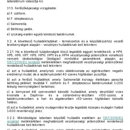
laboratórium választja ki).
3.1.5.
Fertőzőképességi vizsgálatok:
a)
F. coliform,
b)
F. streptococcus,
c)
Salmonella,
d)
Bélféreg-peték,
e)
szükség esetén egyéb kórokozó baktériumok.
3.2.
A következő hulladékfajtákat - természetük és a képződésükhöz vezető
tevékenységek alapján - veszélyes hulladéknak kell tekinteni:
3.2.1.
Ha a következő tulajdonságok közül legalább eggyel rendelkezik, a HP4,
HP5, HP6, HP7, HP9, HP10, HP11 és a HP14 veszélyességi jellemzőkre vonatkozó
nemzeti ökotoxikológiai (biológiai) minősítési paraméterek alapján az
1357/2014/EU rendelet
mellékletében meghatározott veszélyességi jellemzőkkel
rendelkező hulladéknak kell tekinteni
a)
azt a hulladékot, amelynek vizes oldatkivonata az egértesztben negatív
eredményt mutat, de a sejttenyészetet 40-szeres hígításban pusztítja;
b)
azt a fertőző hulladékot, amely Salmonellát és/vagy életképes parazita
bélféreg-petéket, továbbá F. coliform és F. streptococcus baktériumokat (>200
telep/g mennyiségben) tartalmaz;
c)
a környezet élő szervezeteit károsító hulladékot, amely desztillált vizes
kivonata a Daphnia- és a csíranövény-tesztben >100-szoros, a
baktériumtesztben, a hal- és algatesztben >50-szeres hígításban károsító
hatású;
d)
azt a hulladékot, amely mutagenitási tesztje legalább közepes mutagén hatást
(>500 revertáns/g) jelez.
3.2.2.
Mikrobiológiai laborban képződő hulladék esetében az
1357/2014/EU
rendelet
mellékletében meghatározott veszélyességi jellemzőkkel rendelkező
hulladéknak kell tekinteni