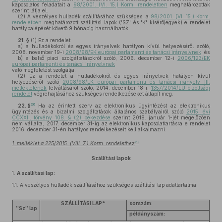
kapcsolatos feladatait a
98/2001. (VI. 15.) Korm. rendeletben
meghatározottak
szerint látja el.
(2)
A veszélyes hulladék szállításához szükséges, a
98/2001. (VI. 15.) Korm.
rendeletben
meghatározott szállítási lapok ('SZ' és 'K' kísérőjegyek) e rendelet
hatálybalépését követő 9 hónapig használhatók.
21. §
(1)
Ez a rendelet
a)
a hulladékokról és egyes irányelvek hatályon kívül helyezéséről szóló,
2008. november 19-i
2008/98/EK európai parlamenti és tanácsi irányelvnek,
és
b)
a belső piaci szolgáltatásokról szóló, 2006. december 12-i
2006/123/EK
európai parlamenti és tanácsi irányelvnek
való megfelelést szolgálja.
(2)
Ez a rendelet a hulladékokról és egyes irányelvek hatályon kívül
helyezéséről szóló
2008/98/EK európai parlamenti és tanácsi irányelv III.
mellékletének
felváltásáról szóló, 2014. december 18-i,
1357/2014/EU bizottsági
rendelet
végrehajtásához szükséges rendelkezéseket állapít meg.
26
22. §
Ha az érintett szerv az elektronikus ügyintézést az elektronikus
ügyintézés és a bizalmi szolgáltatások általános szabályairól szóló
2015. évi
CCXXII. törvény 108. § (2) bekezdése
szerint 2018. január 1-jét megelőzően
nem vállalta, 2017. december 31-ig az elektronikus kapcsolattartásra e rendelet
2016. december 31-én hatályos rendelkezéseit kell alkalmazni.
27
1. melléklet a 225/2015. (VIII. 7.) Korm. rendelethez
Szállítási lapok
1.
A szállítási lap:
1.1.
A veszélyes hulladék szállításához szükséges szállítási lap adattartalma:
SZÁLLÍTÁSI LAP*
sorszám:
”Sz” lap
példányszám: