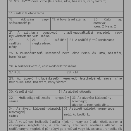
16. Szállító**** neve, címe (település, utca, házszám, irányítószám):
17. Szállító telefonszáma:
18. Adószám vagy
19. A fuvarlevél száma:
20. Külön lap
adóazonosító jel:
csatolva:
Igen: □ Nem: □
21. A szállításra vonatkozó hulladékgazdálkodási engedély vagy
nyilvántartásba vétel száma:
22. A
23. A szállítás
24. A szállító jármű rendszáma:
szállítás
megkezdése:
módja:
25. A hulladékkezelő, kereskedő neve, címe (település, utca, házszám,
irányítószám):
26. A hulladékkezelő, kereskedő telefonszáma:
27. KÜJ:
28. KTJ:
29. Az átvevő hulladékkezelő, kereskedő telephelyének neve, címe
(település, utca, házszám, irányítószám):
30. Kezelési kód:
31. Az átvétel időpontja:
32. Hulladékgazdálkodási engedély
33. Az átvevő a küldeményt
száma:
(csomagot):
átvette: □ nem vette át: □
34. Az átvett küldeménydarabok
35. Az átvett hulladék mennyisége:
(csomagok)
nettó: kg bruttó: kg
száma:
36. A veszélyes hulladék átadója kijelenti, hogy az általa közölt adatok a
valóságnak megfelelnek, a szállítmány szállításra alkalmas állapotú, a
szállítmányra megfelelő pénzügyi garanciával vagy biztosítással rendelkezik