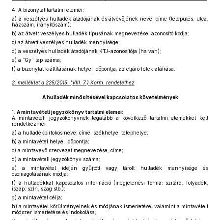
4.
A bizonylat tartalmi elemei:
a)
a veszélyes hulladék átadójának és átvevőjének neve, címe (település, utca,
házszám, irányítószám);
b)
az átvett veszélyes hulladék típusának megnevezése, azonosító kódja;
c)
az átvett veszélyes hulladék mennyisége;
d)
a veszélyes hulladék átadójának KTJ-azonosítója (ha van);
e)
a ”Gy” lap száma;
f)
a bizonylat kiállításának helye, időpontja, az eljáró felek aláírása.
2. melléklet a 225/2015. (VIII. 7.) Korm. rendelethez
A hulladék minősítésével kapcsolatos követelmények
1.
A mintavételi jegyzőkönyv tartalmi elemei:
A mintavételi jegyzőkönyvnek legalább a következő tartalmi elemekkel kell
rendelkeznie:
a)
a hulladékbirtokos neve, címe, székhelye, telephelye;
b)
a mintavétel helye, időpontja;
c)
a mintavevő szervezet megnevezése, címe;
d)
a mintavételi jegyzőkönyv száma;
e)
a mintavétel idején gyűjtött vagy tárolt hulladék mennyisége és
csomagolásának módja;
f)
a hulladékkal kapcsolatos információ (megjelenési forma: szilárd, folyadék,
iszap; szín, szag stb.);
g)
a mintavétel célja;
h)
a mintavétel körülményeinek és módjának ismertetése, valamint a mintavételi
módszer ismertetése és indokolása;