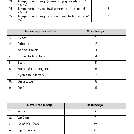
13.
Iszapszerű anyag (szárazanyag-tartalma: 36 –
7
40 %)
14.
Iszapszerű anyag (szárazanyag-tartalma: 41 –
8
45 %)
15.
Iszapszerű anyag (szárazanyag-tartalma: > 45
9
%)
A csomagolás módja:
Számkódja:
1.
Hordó
1
2.
Fahordó
2
3.
Kanna, flakon
3
4.
Doboz, tartály, láda
4
5.
Zsák
5
6.
Kombinált csomagolás
6
7.
Nyomásálló tartály
7
8.
Ömlesztve
8
9.
Egyéb
9
A szállítás módja:
Betűkódja:
1.
Közúton
R
2.
Vasúton
T
3.
Belső vízi úton
W
4.
Egyéb módon
O