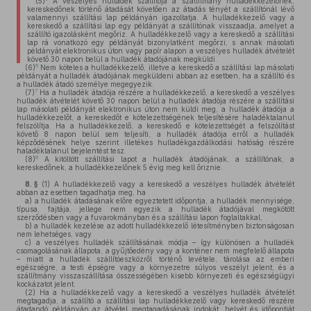
(5)
A veszélyes hulladék szállítója a szállítmány hulladékkezelőnek,
kereskedőnek történő átadását követően az átadás tényét a szállítónál lévő
valamennyi szállítási lap példányán igazoltatja. A hulladékkezelő vagy a
kereskedő a szállítási lap egy példányát a szállítónak visszaadja, amelyet a
szállító igazolásként megőriz. A hulladékkezelő vagy a kereskedő a szállítási
lap rá vonatkozó egy példányát bizonylatként megőrzi, s annak másolati
példányát elektronikus úton vagy papír alapon a veszélyes hulladék átvételét
követő 30 napon belül a hulladék átadójának megküldi.
6
(6)
Nem köteles a hulladékkezelő, illetve a kereskedő a szállítási lap másolati
példányát a hulladék átadójának megküldeni abban az esetben, ha a szállító és
a hulladék átadó személye megegyezik.
7
(7)
Ha a hulladék átadója részére a hulladékkezelő, a kereskedő a veszélyes
hulladék átvételét követő 30 napon belül a hulladék átadója részére a szállítási
lap másolati példányát elektronikus úton nem küldi meg, a hulladék átadója a
hulladékkezelőt, a kereskedőt e kötelezettségének teljesítésére haladéktalanul
felszólítja. Ha a hulladékkezelő, a kereskedő e kötelezettségét a felszólítást
követő 8 napon belül sem teljesíti, a hulladék átadója erről a hulladék
képződésének helye szerint illetékes hulladékgazdálkodási hatóság részére
haladéktalanul bejelentést tesz.
8
(8)
A kitöltött szállítási lapot a hulladék átadójának, a szállítónak, a
kereskedőnek, a hulladékkezelőnek 5 évig meg kell őriznie.
8. §
(1)
A hulladékkezelő vagy a kereskedő a veszélyes hulladék átvételét
abban az esetben tagadhatja meg, ha
a)
a hulladék átadásának előre egyeztetett időpontja, a hulladék mennyisége,
típusa, fajtája, jellege nem egyezik a hulladék átadójával megkötött
szerződésben vagy a fuvarokmányban és a szállítási lapon foglaltakkal,
b)
a hulladék kezelése az adott hulladékkezelő létesítményben biztonságosan
nem lehetséges, vagy
c)
a veszélyes hulladék szállításának módja – így különösen a hulladék
csomagolásának állapota, a gyűjtőedény vagy a konténer nem megfelelő állapota
– miatt a hulladék szállítóeszközről történő levétele, tárolása az emberi
egészségre, a testi épségre vagy a környezetre súlyos veszélyt jelent, és a
szállítmány visszaszállítása összességében kisebb környezeti és egészségügyi
kockázatot jelent.
(2)
Ha a hulladékkezelő vagy a kereskedő a veszélyes hulladék átvételét
megtagadja, a szállító a szállítási lap hulladékkezelő vagy kereskedő részére
átadandó példányán az átvétel megtagadásának indokát, helyét és időpontját