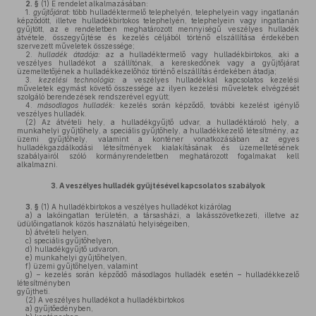
2. §
(1)
E rendelet alkalmazásában:
1.
gyűjtőjárat:
több hulladéktermelő telephelyén, telephelyein vagy ingatlanán
képződött, illetve hulladékbirtokos telephelyén, telephelyein vagy ingatlanán
gyűjtött, az e rendeletben meghatározott mennyiségű veszélyes hulladék
átvétele, összegyűjtése és kezelés céljából történő elszállítása érdekében
szervezett műveletek összessége;
2.
hulladék átadója:
az a hulladéktermelő vagy hulladékbirtokos, aki a
veszélyes hulladékot a szállítónak, a kereskedőnek vagy a gyűjtőjárat
üzemeltetőjének a hulladékkezelőhöz történő elszállítás érdekében átadja;
3.
kezelési technológia:
a veszélyes hulladékkal kapcsolatos kezelési
műveletek egymást követő összessége az ilyen kezelési műveletek elvégzését
szolgáló berendezések rendszerével együtt;
4.
másodlagos hulladék:
kezelés során képződő, további kezelést igénylő
veszélyes hulladék.
(2)
Az átvételi hely, a hulladékgyűjtő udvar, a hulladéktároló hely, a
munkahelyi gyűjtőhely, a speciális gyűjtőhely, a hulladékkezelő létesítmény, az
üzemi gyűjtőhely, valamint a konténer vonatkozásában az egyes
hulladékgazdálkodási létesítmények kialakításának és üzemeltetésének
szabályairól szóló kormányrendeletben meghatározott fogalmakat kell
alkalmazni.
3.
A veszélyes hulladék gyűjtésével kapcsolatos szabályok
3. §
(1)
A hulladékbirtokos a veszélyes hulladékot kizárólag
a)
a lakóingatlan területén, a társasházi, a lakásszövetkezeti, illetve az
üdülőingatlanok közös használatú helyiségeiben,
b)
átvételi helyen,
c)
speciális gyűjtőhelyen,
d)
hulladékgyűjtő udvaron,
e)
munkahelyi gyűjtőhelyen,
f)
üzemi gyűjtőhelyen, valamint
g)
– kezelés során képződő másodlagos hulladék esetén – hulladékkezelő
létesítményben
gyűjtheti.
(2)
A veszélyes hulladékot a hulladékbirtokos
a)
gyűjtőedényben,