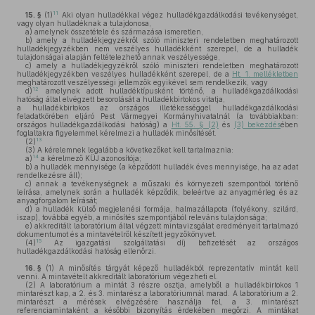
11
15. §
(1)
Aki olyan hulladékkal végez hulladékgazdálkodási tevékenységet,
vagy olyan hulladéknak a tulajdonosa,
a)
amelynek összetétele és származása ismeretlen,
b)
amely a hulladékjegyzékről szóló miniszteri rendeletben meghatározott
hulladékjegyzékben nem veszélyes hulladékként szerepel, de a hulladék
tulajdonságai alapján feltételezhető annak veszélyessége,
c)
amely a hulladékjegyzékről szóló miniszteri rendeletben meghatározott
hulladékjegyzékben veszélyes hulladékként szerepel, de a
Ht. 1. mellékletben
meghatározott veszélyességi jellemzők egyikével sem rendelkezik, vagy
12
d)
amelynek adott hulladéktípusként történő, a hulladékgazdálkodási
hatóság által elvégzett besorolását a hulladékbirtokos vitatja,
a hulladékbirtokos az országos illetékességgel hulladékgazdálkodási
feladatkörében eljáró Pest Vármegyei Kormányhivatalnál (a továbbiakban:
országos hulladékgazdálkodási hatóság) a
Ht. 55. § (2)
és
(3) bekezdés
ében
foglaltakra figyelemmel kérelmezi a hulladék minősítését.
13
(2)
(3)
A kérelemnek legalább a következőket kell tartalmaznia:
14
a)
a kérelmező KÜJ azonosítója;
b)
a hulladék mennyisége (a képződött hulladék éves mennyisége, ha az adat
rendelkezésre áll);
c)
annak a tevékenységnek a műszaki és környezeti szempontból történő
leírása, amelynek során a hulladék képződik, beleértve az anyagmérleg és az
anyagforgalom leírását;
d)
a hulladék külső megjelenési formája, halmazállapota (folyékony, szilárd,
iszap), továbbá egyéb, a minősítés szempontjából releváns tulajdonsága;
e)
akkreditált laboratórium által végzett mintavizsgálat eredményeit tartalmazó
dokumentumot és a mintavételről készített jegyzőkönyvet.
15
(4)
Az igazgatási szolgáltatási díj befizetését az országos
hulladékgazdálkodási hatóság ellenőrzi.
16. §
(1)
A minősítés tárgyát képező hulladékból reprezentatív mintát kell
venni. A mintavételt akkreditált laboratórium végezheti el.
(2)
A laboratórium a mintát 3 részre osztja, amelyből a hulladékbirtokos 1
mintarészt kap, a 2. és 3. mintarész a laboratóriumnál marad. A laboratórium a 2.
mintarészt a mérések elvégzésére használja fel, a 3. mintarészt
referenciamintaként a későbbi bizonyítás érdekében megőrzi. A mintákat