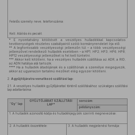
Felelős személy neve, telefonszáma:
Kelt: Aláírás és pecsét:
* E nyomtatvány kitöltését a veszélyes hulladékkal kapcsolatos
tevékenységek részletes szabályairól szóló kormányrendelet írja elő.
** A legfontosabb veszélyességi jellemzőn túl – a több veszélyességi
jellemzővel rendelkező hulladék esetében – a HP1; HP2; HP3; HP6; HP8;
HP12 veszélyességi jellemzőket is fel kell tüntetni.
*** Akkor kell kitölteni, ha a veszélyes hulladék szállítása az ADR, a RID,
az ADN hatálya alá tartozik.
**** Ha a hulladék átadójának és a szállítónak a személye megegyezik,
akkor az ugyanazon tartalmú mezőket elég egyszer kitölteni.
2.
A gyűjtőjáratra vonatkozó szállítási lap:
2.1.
A veszélyes hulladék gyűjtőjárattal történő szállításához szükséges szállítási
lap adattartalma:
GYŰJTŐJÁRAT SZÁLLÍTÁSI
sorszám:
”Gy” lap
LAP*
példányszám:
1. A hulladék azonosító kódja és hulladékjegyzék szerinti megnevezése:
2. A hulladék összetétele:
3. A hulladék megjelenési formája: