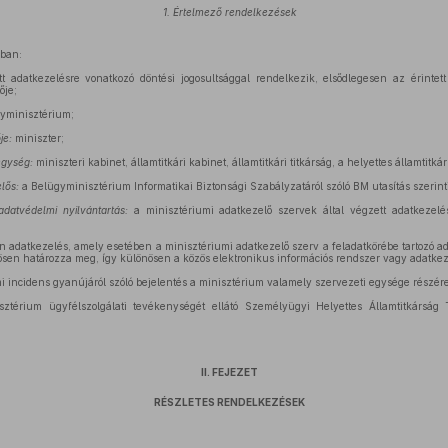
1. Értelmező rendelkezések
ában:
t adatkezelésre vonatkozó döntési jogosultsággal rendelkezik, elsődlegesen az érintett
ője;
yminisztérium;
je:
miniszter;
egység:
miniszteri kabinet, államtitkári kabinet, államtitkári titkárság, a helyettes államtitkár
lős:
a Belügyminisztérium Informatikai Biztonsági Szabályzatáról szóló BM utasítás szerinti
adatvédelmi nyilvántartás:
a minisztériumi adatkezelő szervek által végzett adatkezelé
n adatkezelés, amely esetében a minisztériumi adatkezelő szerv a feladatkörébe tartozó ada
sen határozza meg, így különösen a közös elektronikus információs rendszer vagy adatkeze
 incidens gyanújáról szóló bejelentés a minisztérium valamely szervezeti egysége részére
ztérium ügyfélszolgálati tevékenységét ellátó Személyügyi Helyettes Államtitkárság T
II. FEJEZET
RÉSZLETES RENDELKEZÉSEK