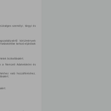
ükséges személyi, tárgyi és
ogszabálysértő körülmények
atáskörébe tartozó eljárások
elek biztosításáért;
nek a Nemzeti Adatvédelmi és
etekhez való hozzáféréshez,
tásáért;
áért.