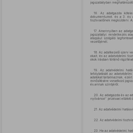
jogszabályban meghatározott k
16. Az adatgazda köteles
dokumentumot, és a 3. és
tisztviselőnek megküldeni. A
17. Amennyiben az adatga
jogszabályi rendelkezés ala
alapjául szolgáló legfontos
vezetőjénél.
18. Az adatkezelő szerv ve
okait, és az adatvédelmi tis
okok írásban történő rögzíté
19. Az adatvédelmi hatás
lefolytatását az adatvédelmi
adatokat tartalmaznak, ezért
minősítésére vonatkozó jogsz
és annak szintjéről.
20. Az adatgazda és az ad
nyilvános!” jelzéssel ellátott
21. Az adatvédelmi hatásvi
22. Az adatvédelmi tisztvi
23. Ha az adatvédelmi hat