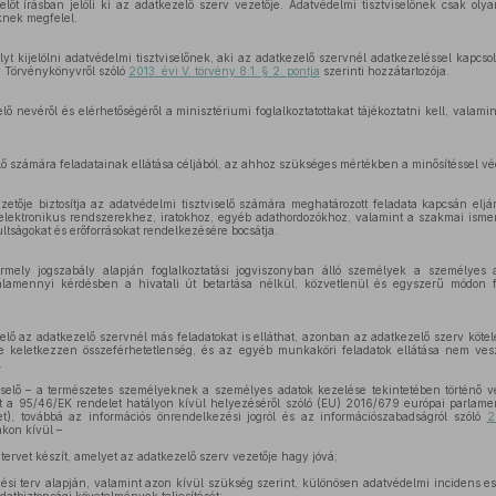
előt írásban jelöli ki az adatkezelő szerv vezetője. Adatvédelmi tisztviselőnek csak olya
eknek megfelel.
yt kijelölni adatvédelmi tisztviselőnek, aki az adatkezelő szervnél adatkezeléssel kapcs
i Törvénykönyvről szóló
2013. évi V. törvény 8:1. § 2. pontja
szerinti hozzátartozója.
elő nevéről és elérhetőségéről a minisztériumi foglalkoztatottakat tájékoztatni kell, valam
elő számára feladatainak ellátása céljából, az ahhoz szükséges mértékben a minősítéssel véd
zetője biztosítja az adatvédelmi tisztviselő számára meghatározott feladata kapcsán eljá
lektronikus rendszerekhez, iratokhoz, egyéb adathordozókhoz, valamint a szakmai isme
ultságokat és erőforrásokat rendelkezésére bocsátja.
mely jogszabály alapján foglalkoztatási jogviszonyban álló személyek a személyes 
alamennyi kérdésben a hivatali út betartása nélkül, közvetlenül és egyszerű módon 
selő az adatkezelő szervnél más feladatokat is elláthat, azonban az adatkezelő szerv kötel
e keletkezzen összeférhetetlenség, és az egyéb munkaköri feladatok ellátása nem vesz
.
iselő – a természetes személyeknek a személyes adatok kezelése tekintetében történő v
t a 95/46/EK rendelet hatályon kívül helyezéséről szóló (EU) 2016/679 európai parlamen
t), továbbá az információs önrendelkezési jogról és az információszabadságról szóló
2
akon kívül –
tervet készít, amelyet az adatkezelő szerv vezetője hagy jóvá;
ési terv alapján, valamint azon kívül szükség szerint, különösen adatvédelmi incidens es