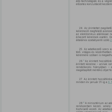
álló technológiák és a végre
előzetes konzultációt kezde
24. Az érintettet megillet
kérelmező megfelelő azonosít
az elektronikus aláírással n
érkezett kérelmek esetén. El
általános szabályairól szóló
2
25. Az adatkezelő szerv a
törő, világos és közérthetően
kérelmére szóban is megadha
5
26.
Az érintett hozzáférés
érintett kérelme – annak ism
rendelkezés hiányában – az
megállapított mértékű díjat fe
27. Az érintett hozzáféré
minden év január 31-ig a
6. 
6
28.
A minisztérium az adat
rendszerben kezeli, amely 
tisztviselő vezeti. Az adatk