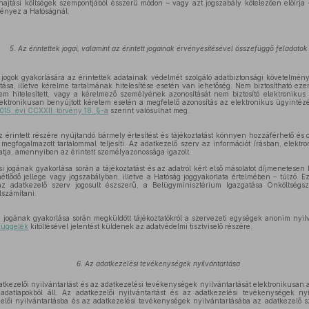
hajtási költségek szempontjából ésszerű módon – vagy azt jogszabály kötelezően előírja 
ményez a Hatóságnál.
5. Az érintettek jogai, valamint az érintett jogainak érvényesítésével összefüggő feladatok
ő jogok gyakorlására az érintettek adatainak védelmét szolgáló adatbiztonsági követelmény
ása, illetve kérelme tartalmának hitelesítése esetén van lehetőség. Nem biztosítható ez
em hitelesített, vagy a kérelmező személyének azonosítását nem biztosító elektronikus l
ektronikusan benyújtott kérelem esetén a megfelelő azonosítás az elektronikus ügyintézé
015. évi CCXXII. törvény 18. §-a
szerint valósulhat meg.
z érintett részére nyújtandó bármely értesítést és tájékoztatást könnyen hozzáférhető és
 megfogalmazott tartalommal teljesíti. Az adatkezelő szerv az információt írásban, elektron
tja, amennyiben az érintett személyazonossága igazolt.
i jogának gyakorlása során a tájékoztatást és az adatról kért első másolatot díjmenetesen k
étlődő jellege vagy jogszabályban, illetve a Hatóság joggyakorlata értelmében – túlzó. Ez
 adatkezelő szerv jogosult észszerű, a Belügyminisztérium Igazgatása Önköltségsz
lszámítani.
si jogának gyakorlása során megküldött tájékoztatókról a szervezeti egységek anonim nyil
függelék
kitöltésével jelentést küldenek az adatvédelmi tisztviselő részére.
6. Az adatkezelési tevékenységek nyilvántartása
kezelői nyilvántartást és az adatkezelési tevékenységek nyilvántartását elektronikusan az 
adatlapokból áll. Az adatkezelői nyilvántartást és az adatkezelési tevékenységek nyi
ezelői nyilvántartásba és az adatkezelési tevékenységek nyilvántartásába az adatkezelő 