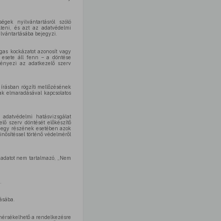
égek nyilvántartásról szóló
lteni, és azt az adatvédelmi
lvántartásába bejegyzi.
gas kockázatot azonosít vagy
k esete áll fenn – a döntése
eményezi az adatkezelő szerv
 írásban rögzíti mellőzésének
nak elmaradásával kapcsolatos
 adatvédelmi hatásvizsgálat
elő szerv döntését előkészítő
ok egy részének esetében azok
nősítéssel történő védelméről
t adatot nem tartalmazó, „Nem
.
ásába.
 mérsékelhető a rendelkezésre