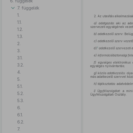
6. függelék
7. függelék
1.
2. Az utasítás alkalmazás
1.1.
a) adatgazda:
aki az adot
szervezeti egységének vezet
1.2.
b) adatkezelő szerv:
Belüg
1.3.
c) adatkezelő szerv vezető
2.
3
d)
adatkezelő szervezeti 
3.
e) információbiztonsági fele
3.1.
f) egységes elektronikus 
3.2.
egységes nyilvántartás;
4.
g) közös adatkezelés:
olya
más adatkezelő szervvel közö
5.
h) tájékoztatás:
adatvédelmi
5.1.
i) Ügyfélszolgálat:
a minis
5.2.
Ügyfélszolgálati Osztály.
5.3.
6.
6.1.
6.2.
7.