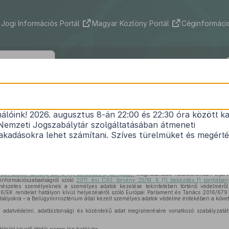
Jogi Információs Portál
Magyar Közlöny Portál
Céginformáció
25/2018. (XII. 28.) BM utasítás
nálóink! 2026. augusztus 8-án 22:00 és 22:30 óra között ka
inisztérium adatvédelmi, adatbiztonsági és közé
Nemzeti Jogszabálytár szolgáltatásában átmeneti
gismerésére vonatkozó szabályzatának kiadásár
kadásokra lehet számítani. Szíves türelmüket és megért
Hatályos: 2025. 12. 06. – 2026. 02. 12.
 évi CXXX. törvény 23. § (4) bekezdés c) pontjában
meghatározott hatáskörömben eljárva
 információszabadságról szóló
2011. évi CXII. törvény 25/M. § (1) bekezdés f) pontjában
mészetes személyeknek a személyes adatok kezelése tekintetében történő védelmérő
46/EK rendelet hatályon kívül helyezéséről szóló Európai Parlament és Tanács 2016/679
ályokra – a Belügyminisztérium által kezelt személyes adatok védelme érdekében a követk
adatvédelmi, adatbiztonsági és közérdekű adat megismerésére vonatkozó szabályzatá