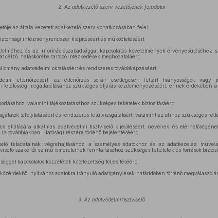
2. Az adatkezelő szerv vezetőjének feladatai
etője az általa vezetett adatkezelő szerv vonatkozásában felel:
iztonsági intézményrendszer kiépítéséért és működtetéséért;
elméhez és az információszabadsággal kapcsolatos követelmények érvényesüléséhez sz
ását célzó, hatáskörébe tartozó intézkedések meghozataláért;
állomány adatvédelmi oktatásáért és rendszeres továbbképzéséért;
lmi ellenőrzésért, az ellenőrzés során esetlegesen feltárt hiányosságok vagy j
i felelősség megállapításához szükséges eljárás kezdeményezéséért, ennek érdekében a h
korlásához, valamint tájékoztatásához szükséges feltételek biztosításáért;
álatok lefolytatásáért és rendszeres felülvizsgálatáért, valamint az ahhoz szükséges feltét
k ellátására alkalmas adatvédelmi tisztviselő kijelöléséért, nevének és elérhetőségé
(a továbbiakban: Hatóság) részére történő bejelentéséért;
selő feladatainak végrehajtásához, a személyes adatokhoz és az adatkezelési művel
viselő szakértői szintű ismereteinek fenntartásához szükséges feltételek és források biztosí
ggel kapcsolatos közzétételi kötelezettség teljesítéséért;
közérdekből nyilvános adatokra irányuló adatigénylések határidőben történő megválaszolás
3. Az adatvédelmi tisztviselő