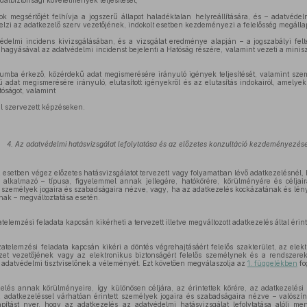
datbiztonsági követelmények teljesítését;
ok megsértőjét felhívja a jogszerű állapot haladéktalan helyreállítására, és – adatvéde
elzi az adatkezelő szerv vezetőjének, indokolt esetben kezdeményezi a felelősség megálla
elmi incidens kivizsgálásában, és a vizsgálat eredménye alapján – a jogszabályi felt
váhagyásával az adatvédelmi incidenst bejelenti a Hatóság részére, valamint vezeti a mini
iumba érkező, közérdekű adat megismerésére irányuló igények teljesítését, valamint sze
 adat megismerésére irányuló, elutasított igényekről és az elutasítás indokairól, amelyek
tóságot, valamint
al szervezett képzéseken.
4. Az adatvédelmi hatásvizsgálat lefolytatása és az előzetes konzultáció kezdeményezés
 esetben végez előzetes hatásvizsgálatot tervezett vagy folyamatban lévő adatkezelésnél,
 alkalmazó – típusa, figyelemmel annak jellegére, hatókörére, körülményére és céljai
es személyek jogaira és szabadságaira nézve, vagy, ha az adatkezelés kockázatának és lé
nak – megváltoztatása esetén.
telemzési feladata kapcsán kikérheti a tervezett illetve megváltozott adatkezelés által éri
atelemzési feladata kapcsán kikéri a döntés végrehajtásáért felelős szakterület, az elek
ezet vezetőjének vagy az elektronikus biztonságért felelős személynek és a rendszer
 adatvédelmi tisztviselőnek a véleményét. Ezt követően megválaszolja az
1. függelékben
fo
zelés annak körülményeire, így különösen céljára, az érintettek körére, az adatkezelési
az adatkezeléssel várhatóan érintett személyek jogaira és szabadságaira nézve – valószí
ítást nyer, hogy az adatkezelés az adatvédelmi hatásvizsgálat lefolytatása alóli men