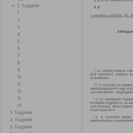
2. §
Ez az utasítás a közzét
2. függelék
2
3. §
1.
1. melléklet a 25/2018. (XII. 
2.
3.
A Belügym
4.
5.
6.
7.
8.
9.
1. Az utasítás hatálya ki
lévő közérdekű adatokra és
10.
biztosítására.
11.
1.1. A minisztérium adatk
adatfeldolgozóként vagy közö
12.
szerződésekben, megállapodá
13.
1.2. Az utasításban foglal
formájától függetlenül, az ad
14.
azok törléséig, illetve megs
részét képezik-e.
3. függelék
1.3. A minősített adato
4. függelék
adathordozóban szerepeltetet
5. függelék