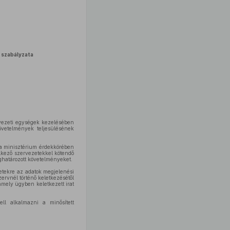
 szabályzata
rvezeti egységek kezelésében
övetelmények teljesülésének
 a minisztérium érdekkörében
lkező szervezetekkel kötendő
határozott követelményeket.
eletekre az adatok megjelenési
zervnél történő keletkezésétől
amely ügyben keletkezett irat
ell alkalmazni a minősített