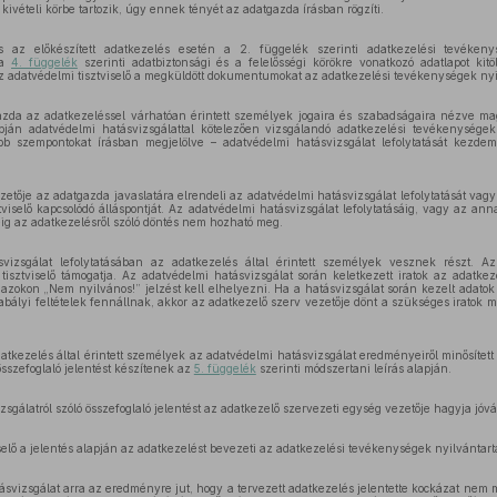
ivételi körbe tartozik, úgy ennek tényét az adatgazda írásban rögzíti.
 az előkészített adatkezelés esetén a 2. függelék szerinti adatkezelési tevékenys
 a
4. függelék
szerinti adatbiztonsági és a felelősségi körökre vonatkozó adatlapot kitö
z adatvédelmi tisztviselő a megküldött dokumentumokat az adatkezelési tevékenységek nyi
zda az adatkezeléssel várhatóan érintett személyek jogaira és szabadságaira nézve ma
pján adatvédelmi hatásvizsgálattal kötelezően vizsgálandó adatkezelési tevékenysége
abb szempontokat írásban megjelölve – adatvédelmi hatásvizsgálat lefolytatását kezd
zetője az adatgazda javaslatára elrendeli az adatvédelmi hatásvizsgálat lefolytatását vagy
ztviselő kapcsolódó álláspontját. Az adatvédelmi hatásvizsgálat lefolytatásáig, vagy az an
séig az adatkezelésről szóló döntés nem hozható meg.
vizsgálat lefolytatásában az adatkezelés által érintett személyek vesznek részt. Az
 tisztviselő támogatja. Az adatvédelmi hatásvizsgálat során keletkezett iratok az adatkez
 azokon „Nem nyilvános!” jelzést kell elhelyezni. Ha a hatásvizsgálat során kezelt adat
abályi feltételek fennállnak, akkor az adatkezelő szerv vezetője dönt a szükséges iratok mi
atkezelés által érintett személyek az adatvédelmi hatásvizsgálat eredményeiről minősítet
 összefoglaló jelentést készítenek az
5. függelék
szerinti módszertani leírás alapján.
zsgálatról szóló összefoglaló jelentést az adatkezelő szervezeti egység vezetője hagyja jóvá
selő a jelentés alapján az adatkezelést bevezeti az adatkezelési tevékenységek nyilvántart
ásvizsgálat arra az eredményre jut, hogy a tervezett adatkezelés jelentette kockázat nem