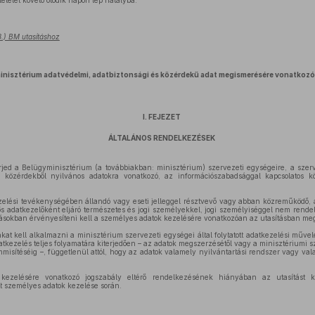
ételét követő ötödik napon lép hatályba.
28.) BM utasításhoz
inisztérium adatvédelmi, adatbiztonsági és közérdekű adat megismerésére vonatkozó
I. FEJEZET
ÁLTALÁNOS RENDELKEZÉSEK
terjed a Belügyminisztérium (a továbbiakban: minisztérium) szervezeti egységeire, a sze
 közérdekből nyilvános adatokra vonatkozó, az információszabadsággal kapcsolatos k
ezelési tevékenységében állandó vagy eseti jelleggel résztvevő vagy abban közreműködő,
s adatkezelőként eljáró természetes és jogi személyekkel, jogi személyiséggel nem rende
sokban érvényesíteni kell a személyes adatok kezelésére vonatkozóan az utasításban meg
takat kell alkalmazni a minisztérium szervezeti egységei által folytatott adatkezelési műv
atkezelés teljes folyamatára kiterjedően – az adatok megszerzésétől vagy a minisztériumi s
emmisítéséig –, függetlenül attól, hogy az adatok valamely nyilvántartási rendszer vagy val
k kezelésére vonatkozó jogszabály eltérő rendelkezésének hiányában az utasítást k
t személyes adatok kezelése során.