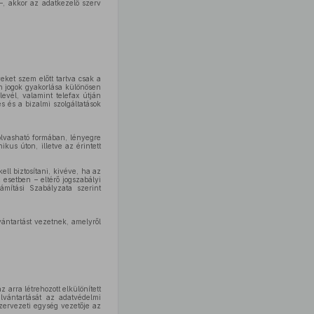
–, akkor az adatkezelő szerv
eket szem előtt tartva csak a
en jogok gyakorlása különösen
evél, valamint telefax útján
s és a bizalmi szolgáltatások
 olvasható formában, lényegre
ikus úton, illetve az érintett
ell biztosítani, kivéve, ha az
 esetben – eltérő jogszabályi
ámítási Szabályzata szerint
vántartást vezetnek, amelyről
arra létrehozott elkülönített
lvántartását az adatvédelmi
szervezeti egység vezetője az