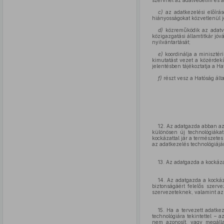
szervnél az adatvédelmi és a
c)
az adatkezelési előírás
hiányosságokat közvetlenül j
d)
közreműködik az adatvéd
közigazgatási államtitkár jó
nyilvántartását;
e)
koordinálja a minisztér
kimutatást vezet a közérdekű
jelentésben tájékoztatja a Ha
f)
részt vesz a Hatóság ált
12. Az adatgazda abban az
különösen új technológiákat
kockázattal jár a természet
az adatkezelés technológiájá
13. Az adatgazda a kockáza
14. Az adatgazda a kockáz
biztonságáért felelős szerv
szervezeteknek, valamint az
15. Ha a tervezett adatke
technológiára tekintettel – 
nem azonosít, vagy megállap