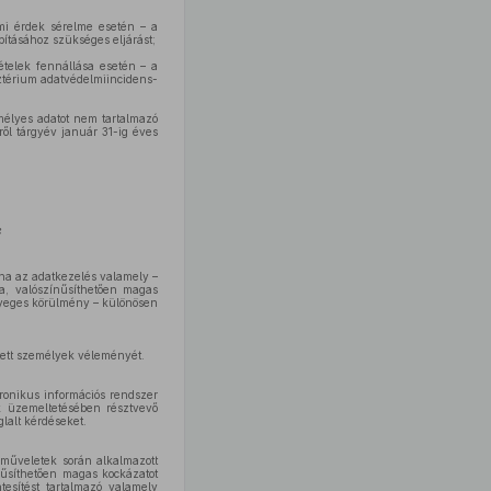
lmi érdek sérelme esetén – a
pításához szükséges eljárást;
ételek fennállása esetén – a
sztérium adatvédelmiincidens-
mélyes adatot nem tartalmazó
ről tárgyév január 31-ig éves
e
 ha az adatkezelés valamely –
ra, valószínűsíthetően magas
nyeges körülmény – különösen
ntett személyek véleményét.
tronikus információs rendszer
ek üzemeltetésében résztvevő
glalt kérdéseket.
 műveletek során alkalmazott
nűsíthetően magas kockázatot
tesítést tartalmazó valamely