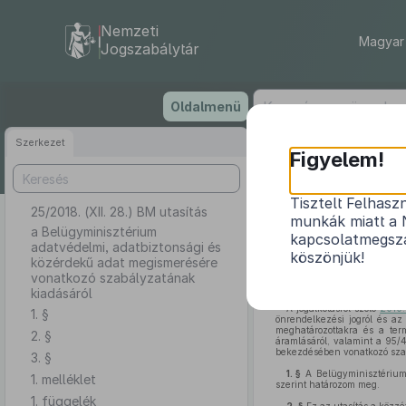
Nemzeti
Magyar 
Jogszabálytár
Ugrás
Oldalmenü
a
tartalomra
Szerkezet
Figyelem!
Tisztelt Felhasz
25/2018. (XII. 28.) BM utasítás
a Belügym
munkák miatt a 
me
a Belügyminisztérium
kapcsolatmegsza
adatvédelmi, adatbiztonsági és
köszönjük!
közérdekű adat megismerésére
vonatkozó szabályzatának
kiadásáról
A jogalkotásról szóló
2010.
1. §
önrendelkezési jogról és az
meghatározottakra és a ter
2. §
áramlásáról, valamint a 95/
bekezdésében vonatkozó szab
3. §
1. §
A Belügyminisztérium 
1. melléklet
szerint határozom meg.
1. függelék