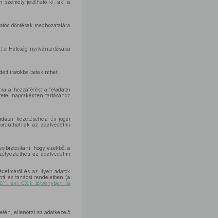
n személy jelölhető ki, aki a
olatos döntések meghozatalára
int a Hatóság nyilvántartásába
ett iratokba betekinthet.
rva a hozzáférést a feladatai
retei naprakészen tartásához
adatai kezeléséhez és jogai
fordulhatnak az adatvédelmi
es biztosítani, hogy ezekből a
élyeztetheti az adatvédelmi
édelméről és az ilyen adatok
ti és tanácsi rendeletben (a
011. évi CXII. törvényben (a
etén, ellenőrzi az adatkezelő