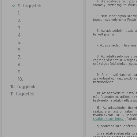
4. Az adatvédelmi tisztvis
9. függelék
személyi biztonsági feltétel
1.
5. Nem lehet olyan személ
2.
jogosult személynek a Polgár
3.
6. Az adatvédelmi tisztvis
4.
be kell jelenteni.
5.
7. Az adatvédelmi tisztvis
6.
7.
8. Az adatkezelő szerv ve
végrehajtásához szükséges e
8.
szükséges feltételeket, jogos
9.
9. A minisztériummal bár
10.
gyakorlásához kapcsolódó v
tisztviselőhöz.
10. függelék
11. függelék
10. Az adatvédelmi tisztvi
más feladatokból adódóan n
tisztviselői feladatok ellátását
4
11.
Az adatvédelmi tisztv
szabad áramlásáról, valamin
továbbiakban: GDPR rendele
továbbiakban: Infotv.)
foglalt
a)
adatvédelmi ellenőrzési 
b)
az adatvédelmi ellenőrz