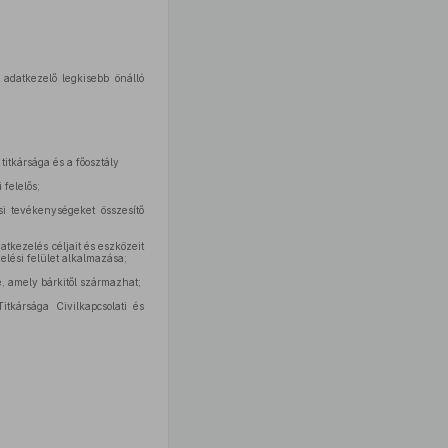
 adatkezelő legkisebb önálló
 titkársága és a főosztály
 felelős;
si tevékenységeket összesítő
tkezelés céljait és eszközeit
lési felület alkalmazása;
, amely bárkitől származhat;
itkársága Civilkapcsolati és