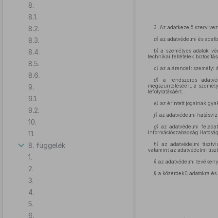
8.
8.1.
8.2.
3. Az adatkezelő szerv vez
8.3.
a)
az adatvédelmi és adatb
8.4.
b)
a személyes adatok véd
technikai feltételek biztosít
8.5.
c)
az alárendelt személyi 
8.6.
d)
a rendszeres adatvéde
9.
megszüntetéséért, a személy
lefolytatásáért;
9.1.
e)
az érintett jogainak gya
9.2.
f)
az adatvédelmi hatásvizsg
10.
g)
az adatvédelmi feladato
11.
Információszabadság Hatóság 
8. függelék
h)
az adatvédelmi tisztvi
valamint az adatvédelmi tiszt
1.
i)
az adatvédelmi tevékenysé
2.
j)
a közérdekű adatokra és 
3.
4.
5.
6.