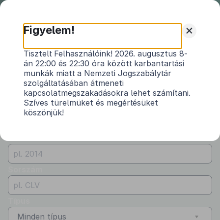
Nemzeti
Jogszabálytár
+
Figyelem!
Önkormányzati
Önkormányzati rendeletek
Tisztelt Felhasználóink! 2026. augusztus 8-
rendeletek
án 22:00 és 22:30 óra között karbantartási
Vármegye
munkák miatt a Nemzeti Jogszabálytár
Minden vármegye
szolgáltatásában átmeneti
kapcsolatmegszakadásokra lehet számítani.
Kibocsátó
Szíves türelmüket és megértésüket
köszönjük!
Alsóörs Község Önkormányzata
Évszám
Sorszám
Típus
Minden típus