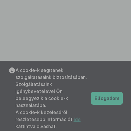
A cookie-k segítenek
szolgáltatásaink biztosításában.
Szolgáltatásaink
igénybevételével Ön
beleegyezik a cookie-k
Elfogadom
használatába.
A cookie-k kezeléséről
részletesebb információt
ide
kattintva olvashat.