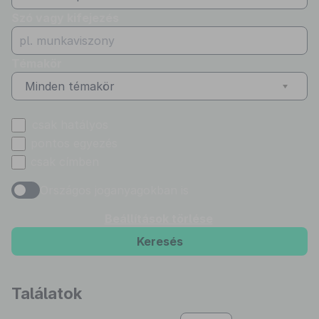
Szó vagy kifejezés
Témakör
Minden témakör
csak hatályos
pontos egyezés
csak címben
Országos joganyagokban is
Beállítások törlése
Keresés
Találatok