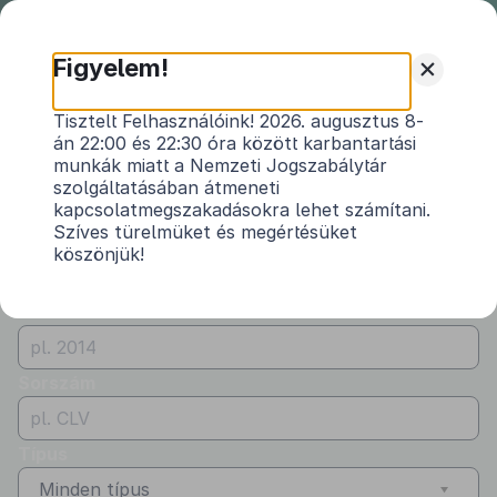
Nemzeti
Jogszabálytár
+
Figyelem!
Önkormányzati
Önkormányzati rendeletek
Tisztelt Felhasználóink! 2026. augusztus 8-
rendeletek
án 22:00 és 22:30 óra között karbantartási
Vármegye
munkák miatt a Nemzeti Jogszabálytár
Minden vármegye
szolgáltatásában átmeneti
kapcsolatmegszakadásokra lehet számítani.
Kibocsátó
Szíves türelmüket és megértésüket
köszönjük!
Alsóörs Község Önkormányzata
Évszám
Sorszám
Típus
Minden típus