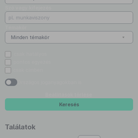
Szó vagy kifejezés
Témakör
Minden témakör
csak hatályos
pontos egyezés
csak címben
Országos joganyagokban is
Beállítások törlése
Keresés
Találatok