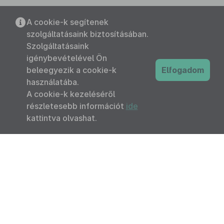
A cookie-k segítenek
szolgáltatásaink biztosításában.
Szolgáltatásaink
igénybevételével Ön
beleegyezik a cookie-k
Elfogadom
használatába.
A cookie-k kezeléséről
részletesebb információt
ide
kattintva olvashat.