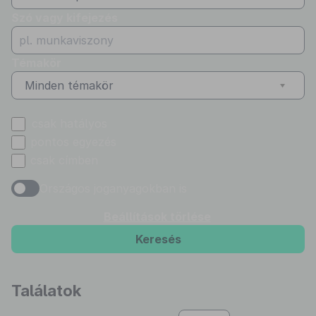
Szó vagy kifejezés
Témakör
Minden témakör
csak hatályos
pontos egyezés
csak címben
Országos joganyagokban is
Beállítások törlése
Keresés
Találatok