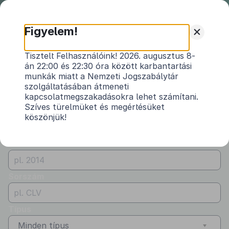
Nemzeti
Jogszabálytár
+
Figyelem!
Önkormányzati
Önkormányzati rendeletek
Tisztelt Felhasználóink! 2026. augusztus 8-
rendeletek
án 22:00 és 22:30 óra között karbantartási
Vármegye
munkák miatt a Nemzeti Jogszabálytár
Minden vármegye
szolgáltatásában átmeneti
kapcsolatmegszakadásokra lehet számítani.
Kibocsátó
Szíves türelmüket és megértésüket
köszönjük!
Alsóörs Község Önkormányzata
Évszám
Sorszám
Típus
Minden típus