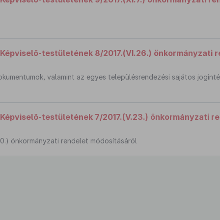
épviselő-testületének 8/2017.(VI.26.) önkormányzati r
 dokumentumok, valamint az egyes településrendezési sajátos jogin
épviselő-testületének 7/2017.(V.23.) önkormányzati r
.10.) önkormányzati rendelet módosításáról