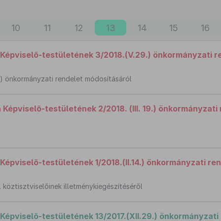
10
11
12
13
14
15
16
épviselő-testületének 3/2018.(V.29.) önkormányzati r
.17.) önkormányzati rendelet módosításáról
pviselő-testületének 2/2018. (III. 19.) önkormányzati
pviselő-testületének 1/2018.(II.14.) önkormányzati re
köztisztviselőinek illetménykiegészítéséről
épviselő-testületének 13/2017.(XII.29.) önkormányzati