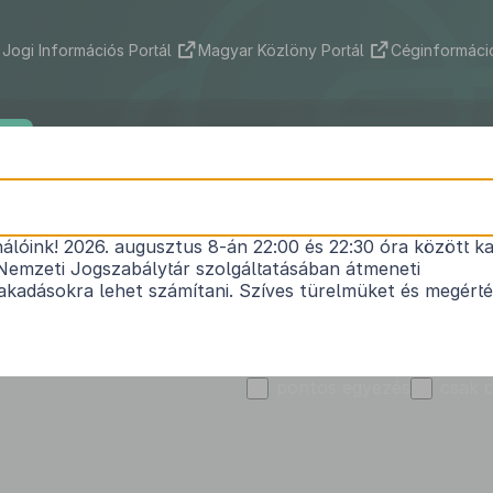
Jogi Információs Portál
Magyar Közlöny Portál
Céginformáció
ek
Indokolások Tára
Nemzetközi szerződések
Jog
Kibocsátó
Királyegyháza Község Ön
nálóink! 2026. augusztus 8-án 22:00 és 22:30 óra között ka
Nemzeti Jogszabálytár szolgáltatásában átmeneti
kadásokra lehet számítani. Szíves türelmüket és megért
Szó vagy kifejezés
T
pontos egyezés
csak 