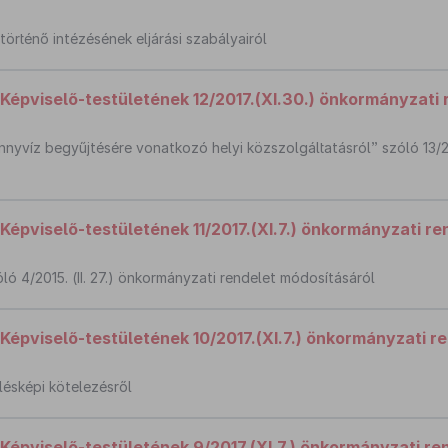
örténő intézésének eljárási szabályairól
épviselő-testületének 12/2017.(XI.30.) önkormányzati 
nyvíz begyűjtésére vonatkozó helyi közszolgáltatásról” szóló 13/20
épviselő-testületének 11/2017.(XI.7.) önkormányzati re
óló 4/2015. (II. 27.) önkormányzati rendelet módosításáról
épviselő-testületének 10/2017.(XI.7.) önkormányzati r
ülésképi kötelezésről
épviselő-testületének 9/2017.(XI.7.) önkormányzati re