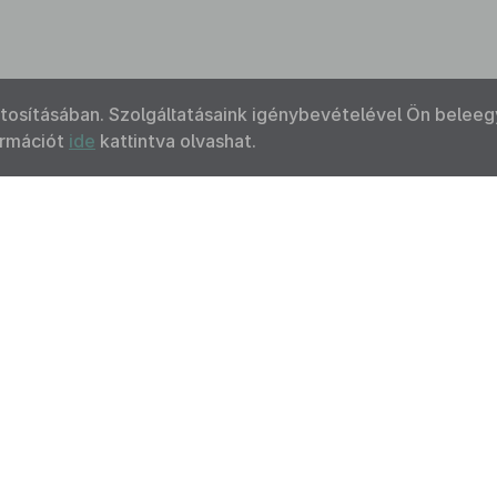
ztosításában. Szolgáltatásaink igénybevételével Ön beleeg
ormációt
ide
kattintva olvashat.