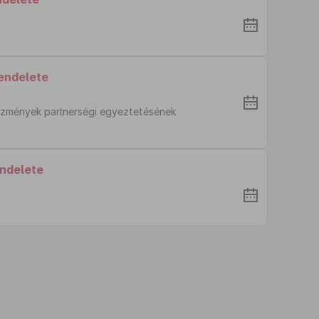
endelete
tézmények partnerségi egyeztetésének
endelete