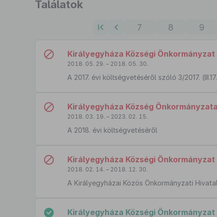
Ugrás
Találatok
a
találati
7
8
9
listához
Királyegyháza Községi Önkormányzat K
2018. 05. 29. – 2018. 05. 30.
A 2017. évi költségvetéséről szóló 3/2017. (III
Királyegyháza Község Önkormányzata Ké
2018. 03. 19. – 2023. 02. 15.
A 2018. évi költségvetéséről
Királyegyháza Községi Önkormányzat Ké
2018. 02. 14. – 2018. 12. 30.
A Királyegyházai Közös Önkormányzati Hivatal 
Királyegyháza Községi Önkormányzat K