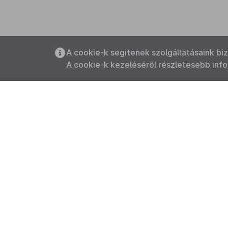
A cookie-k segítenek szolgáltatásaink bi
A cookie-k kezeléséről részletesebb inf