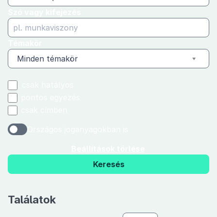
Szó vagy kifejezés
Témakör
Minden témakör
csak hatályos
pontos egyezés
csak címben
Országos joganyagokban is
Beállítások törlése
Keresés
Találatok