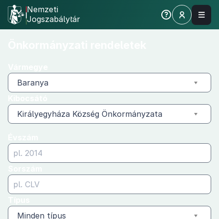
Nemzeti
Jogszabálytár
Önkormányzati
Önkormányzati rendeletek
rendeletek
Vármegye
Baranya
Kibocsátó
Királyegyháza Község Önkormányzata
Évszám
Sorszám
Típus
Minden típus