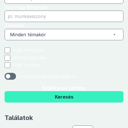
Szó vagy kifejezés
Témakör
Minden témakör
csak hatályos
pontos egyezés
csak címben
Országos joganyagokban is
Beállítások törlése
Keresés
Találatok