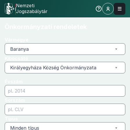
Nemzeti
Jogszabálytár
Önkormányzati
Önkormányzati rendeletek
rendeletek
Vármegye
Baranya
Kibocsátó
Királyegyháza Község Önkormányzata
Évszám
Sorszám
Típus
Minden típus