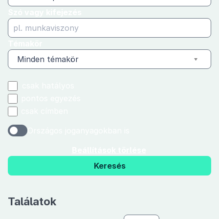
Szó vagy kifejezés
Témakör
Minden témakör
csak hatályos
pontos egyezés
csak címben
Országos joganyagokban is
Beállítások törlése
Keresés
Találatok