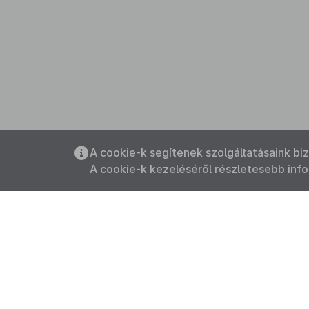
A cookie-k segítenek szolgáltatásaink bi
A cookie-k kezeléséről részletesebb inf