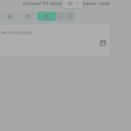
10
Összesen 151 találat
találat / oldal
14
15
16
nek indokolása