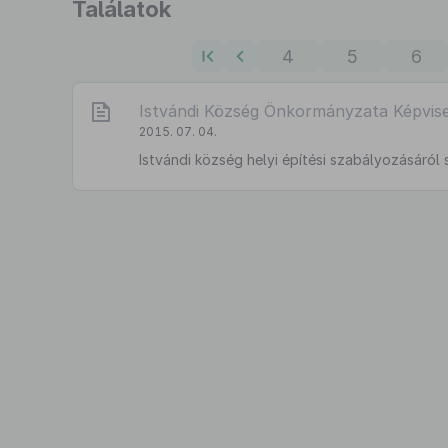
Ugrás
Találatok
a
találati
4
5
6
listához
Istvándi Község Önkormányzata Képvisel
2015. 07. 04.
Istvándi község helyi építési szabályozásáról