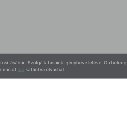
ztosításában. Szolgáltatásaink igénybevételével Ön beleeg
ormációt
ide
kattintva olvashat.