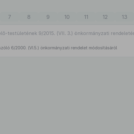
7
8
9
10
11
12
13
ő-testületének 9/2015. (VII. 3.) önkormányzati rendeleté
 szóló 6/2000. (VI.5.) önkormányzati rendelet módosításáról