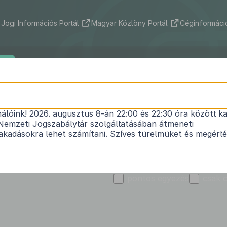
Jogi Információs Portál
Magyar Közlöny Portál
Céginformáció
ek
Indokolások Tára
Nemzetközi szerződések
Jog
Kibocsátó
Istvándi Község Önkormá
nálóink! 2026. augusztus 8-án 22:00 és 22:30 óra között ka
Nemzeti Jogszabálytár szolgáltatásában átmeneti
kadásokra lehet számítani. Szíves türelmüket és megért
Szó vagy kifejezés
T
pontos egyezés
csak 