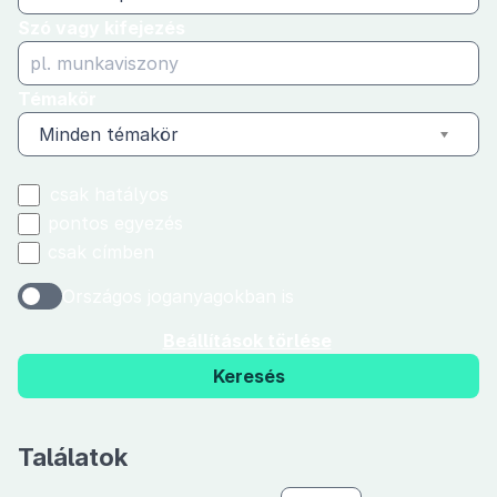
Szó vagy kifejezés
Témakör
Minden témakör
csak hatályos
pontos egyezés
csak címben
Országos joganyagokban is
Beállítások törlése
Keresés
Találatok