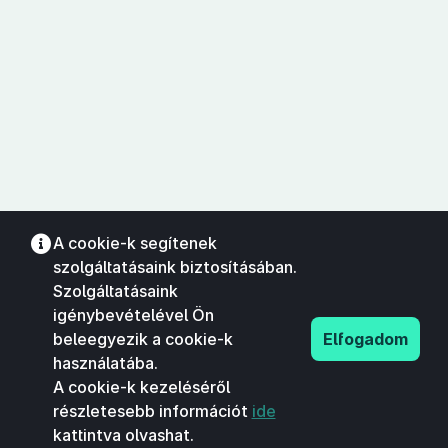
A cookie-k segítenek
szolgáltatásaink biztosításában.
Szolgáltatásaink
igénybevételével Ön
beleegyezik a cookie-k
Elfogadom
használatába.
A cookie-k kezeléséről
részletesebb információt
ide
kattintva olvashat.