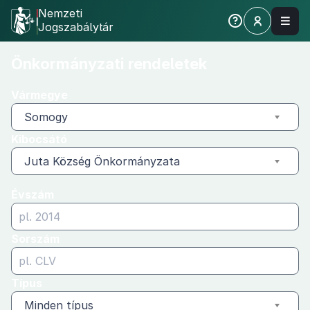
Nemzeti
Jogszabálytár
Önkormányzati
Önkormányzati rendeletek
rendeletek
Vármegye
Somogy
Kibocsátó
Juta Község Önkormányzata
Évszám
Sorszám
Típus
Minden típus