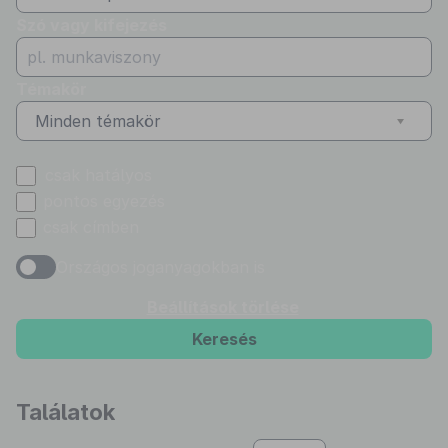
Szó vagy kifejezés
Témakör
Minden témakör
csak hatályos
pontos egyezés
csak címben
Országos joganyagokban is
Beállítások törlése
Keresés
Találatok