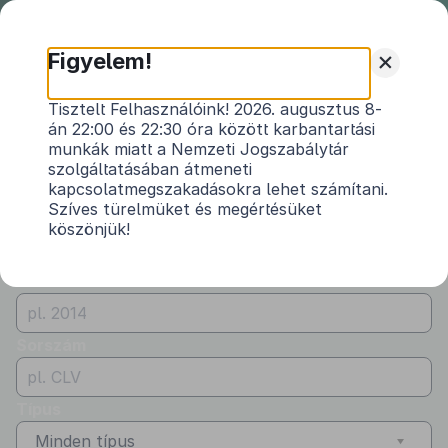
Nemzeti
Jogszabálytár
+
Figyelem!
Önkormányzati
Önkormányzati rendeletek
Tisztelt Felhasználóink! 2026. augusztus 8-
rendeletek
án 22:00 és 22:30 óra között karbantartási
Vármegye
munkák miatt a Nemzeti Jogszabálytár
Somogy
szolgáltatásában átmeneti
kapcsolatmegszakadásokra lehet számítani.
Kibocsátó
Szíves türelmüket és megértésüket
köszönjük!
Juta Község Önkormányzata
Évszám
Sorszám
Típus
Minden típus