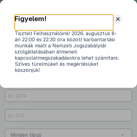
Nemzeti
Jogszabálytár
+
Figyelem!
Önkormányzati
Önkormányzati rendeletek
Tisztelt Felhasználóink! 2026. augusztus 8-
rendeletek
án 22:00 és 22:30 óra között karbantartási
Vármegye
munkák miatt a Nemzeti Jogszabálytár
Somogy
szolgáltatásában átmeneti
kapcsolatmegszakadásokra lehet számítani.
Kibocsátó
Szíves türelmüket és megértésüket
köszönjük!
Juta Község Önkormányzata
Évszám
Sorszám
Típus
Minden típus