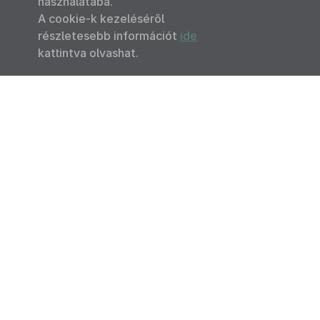
használatába.
A cookie-k kezeléséről
részletesebb információt
ide
kattintva olvashat.