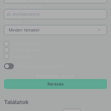
Szó vagy kifejezés
Témakör
Minden témakör
csak hatályos
pontos egyezés
csak címben
Országos joganyagokban is
Beállítások törlése
Keresés
Találatok