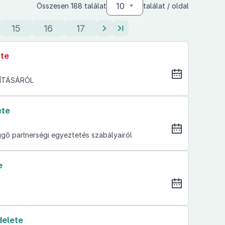
10
Összesen 188 találat
találat / oldal
15
16
17
ete
SÍTÁSÁRÓL
ete
üggő partnerségi egyeztetés szabályairól
e
delete