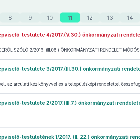
8
9
10
11
12
13
14
viselő-testülete 4/2017.(V.30.) önkormányzati rendel
RŐL SZÓLÓ 2/2016. (III.08.) ÖNKORMÁNYZATI RENDELET MÓDÓ
viselő-testülete 3/2017.(III.30.) önkormányzati rendel
el, az arculati kézikönyvvel és a településképi rendelettel összef
iselő-testülete 2/2017.(III.7.) önkormányzati rendelet
iselő-testületének 1/2017. (II. 22.) önkormányzati ren