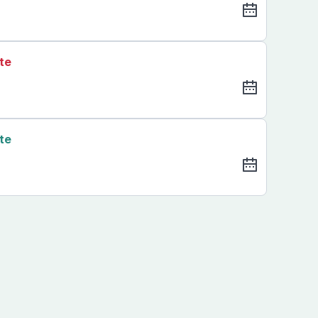
te
te