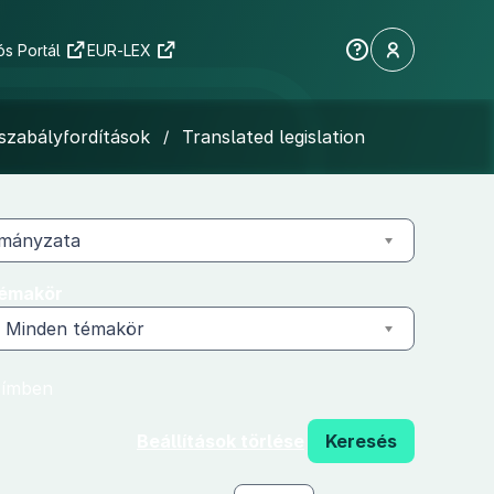
s Portál
EUR-LEX
szabályfordítások
/
Translated legislation
rmányzata
émakör
Minden témakör
címben
Beállítások törlése
Keresés