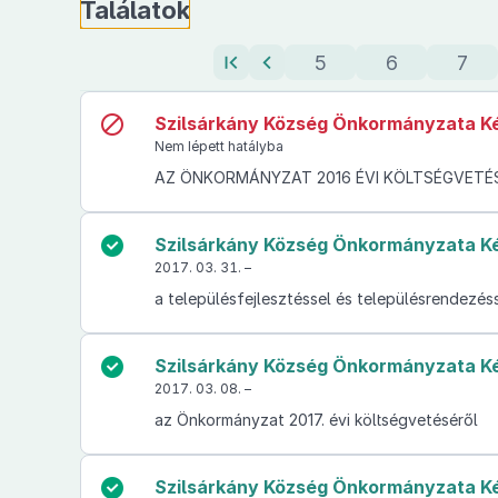
Ugrás
Találatok
a
találati
5
6
7
listához
Szilsárkány Község Önkormányzata Kép
Nem lépett hatályba
AZ ÖNKORMÁNYZAT 2016 ÉVI KÖLTSÉGVETÉSÉ
Szilsárkány Község Önkormányzata Kép
2017. 03. 31. –
a településfejlesztéssel és településrendezéss
Szilsárkány Község Önkormányzata Képv
2017. 03. 08. –
az Önkormányzat 2017. évi költségvetéséről
Szilsárkány Község Önkormányzata Képv