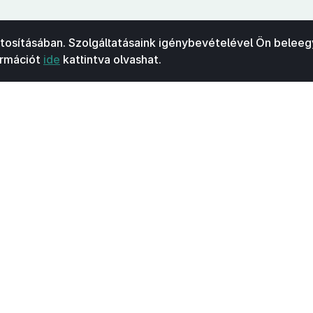
ztosításában. Szolgáltatásaink igénybevételével Ön beleeg
ormációt
ide
kattintva olvashat.