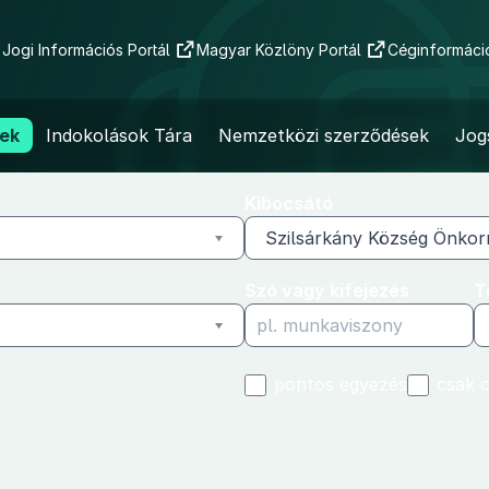
Jogi Információs Portál
Magyar Közlöny Portál
Céginformáció
ek
Indokolások Tára
Nemzetközi szerződések
Jog
Kibocsátó
Szilsárkány Község Önko
Szó vagy kifejezés
T
pontos egyezés
csak 