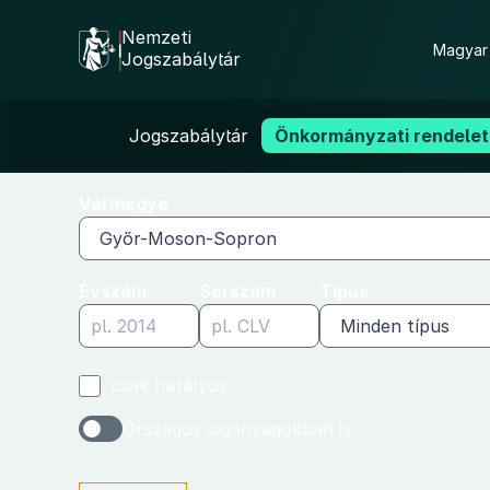
Nemzeti
Magyar 
Jogszabálytár
Önkormányzati
Ugrás
Jogszabálytár
Önkormányzati rendelet
a
rendeletek
tartalomra
Vármegye
Győr-Moson-Sopron
Évszám
Sorszám
Típus
Minden típus
csak hatályos
Országos joganyagokban is