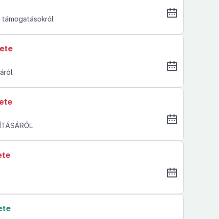
yi támogatásokról
lete
áról
ete
SÍTÁSÁRÓL
ete
ete