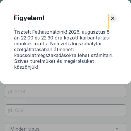
Nemzeti
Jogszabálytár
+
Figyelem!
Önkormányzati
Önkormányzati rendeletek
Tisztelt Felhasználóink! 2026. augusztus 8-
rendeletek
án 22:00 és 22:30 óra között karbantartási
Vármegye
munkák miatt a Nemzeti Jogszabálytár
Győr-Moson-Sopron
szolgáltatásában átmeneti
kapcsolatmegszakadásokra lehet számítani.
Kibocsátó
Szíves türelmüket és megértésüket
köszönjük!
Szilsárkány Község Önkormányzata
Évszám
Sorszám
Típus
Minden típus