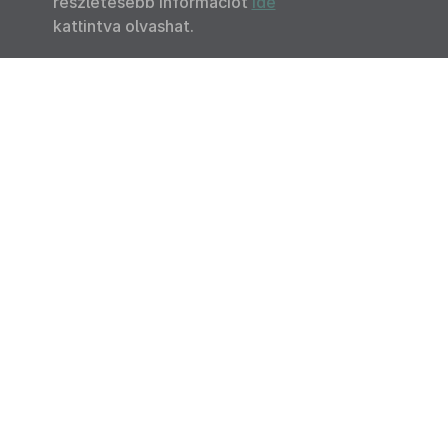
részletesebb információt
ide
kattintva olvashat.