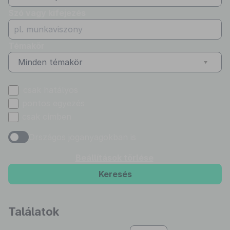
Szó vagy kifejezés
Témakör
Minden témakör
csak hatályos
pontos egyezés
csak címben
Országos joganyagokban is
Beállítások törlése
Keresés
Találatok