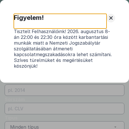
Nemzeti
Jogszabálytár
+
Figyelem!
Önkormányzati
Önkormányzati rendeletek
Tisztelt Felhasználóink! 2026. augusztus 8-
rendeletek
án 22:00 és 22:30 óra között karbantartási
Vármegye
munkák miatt a Nemzeti Jogszabálytár
Győr-Moson-Sopron
szolgáltatásában átmeneti
kapcsolatmegszakadásokra lehet számítani.
Kibocsátó
Szíves türelmüket és megértésüket
köszönjük!
Szilsárkány Község Önkormányzata
Évszám
Sorszám
Típus
Minden típus