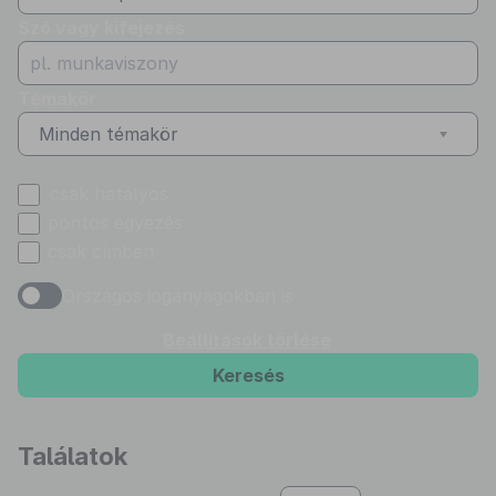
Szó vagy kifejezés
Témakör
Minden témakör
csak hatályos
pontos egyezés
csak címben
Országos joganyagokban is
Beállítások törlése
Keresés
Találatok