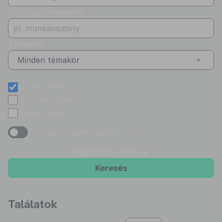
Szó vagy kifejezés
Témakör
Minden témakör
csak hatályos
pontos egyezés
csak címben
Országos joganyagokban is
Beállítások törlése
Keresés
Találatok