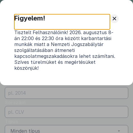
Nemzeti
Jogszabálytár
+
Figyelem!
Önkormányzati
Önkormányzati rendeletek
Tisztelt Felhasználóink! 2026. augusztus 8-
rendeletek
án 22:00 és 22:30 óra között karbantartási
Vármegye
munkák miatt a Nemzeti Jogszabálytár
Győr-Moson-Sopron
szolgáltatásában átmeneti
kapcsolatmegszakadásokra lehet számítani.
Kibocsátó
Szíves türelmüket és megértésüket
köszönjük!
Jánossomorja Város Önkormányzata
Évszám
Sorszám
Típus
Minden típus