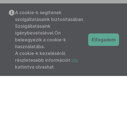
A cookie-k segítenek
szolgáltatásaink biztosításában.
Szolgáltatásaink
igénybevételével Ön
beleegyezik a cookie-k
Elfogadom
használatába.
A cookie-k kezeléséről
részletesebb információt
ide
kattintva olvashat.