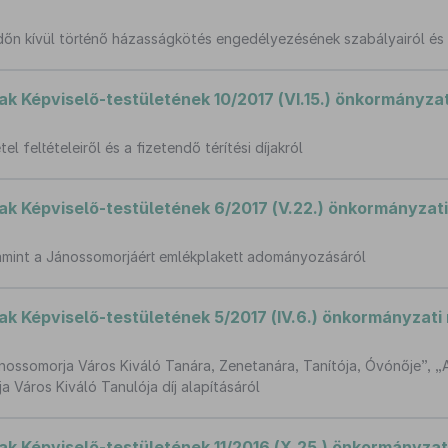
aidőn kívül történő házasságkötés engedélyezésének szabályairól és d
Képviselő-testületének 10/2017 (VI.15.) önkormányzat
l feltételeiről és a fizetendő térítési díjakról
 Képviselő-testületének 6/2017 (V.22.) önkormányzati
valamint a Jánossomorjáért emlékplakett adományozásáról
 Képviselő-testületének 5/2017 (IV.6.) önkormányzati 
ossomorja Város Kiváló Tanára, Zenetanára, Tanítója, Óvónője”, „A
 Város Kiváló Tanulója díj alapításáról
 Képviselő-testületének 11/2016 (X.25.) önkormányzat