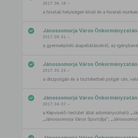
2017. 06. 16. –
a hivatali helyiségen kívüli és a hivatali munk
Jánossomorja Város Önkormányzatának 
2017. 09. 01. –
a gyermekjóléti alapellátásokról, az igénybevéte
Jánossomorja Város Önkormányzatának
2017. 05. 23. –
a díszpolgári és a tiszteletbeli polgár cím, 
Jánossomorja Város Önkormányzatának
2017. 04. 07. –
a Képviselő-testület által adományozható „Ján
„Jánossomorja Város Sportdíja”, „Jánossomorja
Jánossomorja Város Önkormányzatának