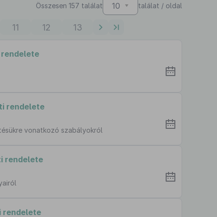
10
Összesen 157 találat
találat / oldal
11
12
13
 rendelete
i rendelete
nítésükre vonatkozó szabályokról
i rendelete
airól
 rendelete