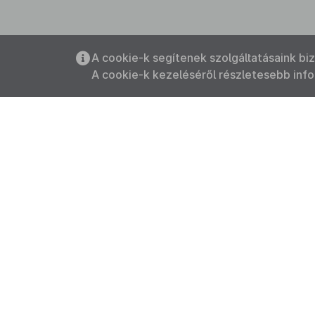
A cookie-k segítenek szolgáltatásaink bi
A cookie-k kezeléséről részletesebb inf