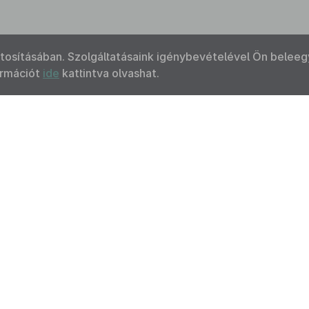
ztosításában. Szolgáltatásaink igénybevételével Ön beleeg
ormációt
ide
kattintva olvashat.