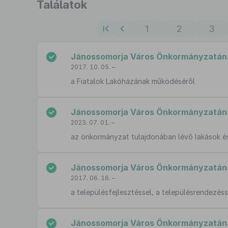
Ugrás
Találatok
a
találati
1
2
3
listához
Jánossomorja Város Önkormányzatának
2017. 10. 05. –
a Fiatalok Lakóházának működéséről
Jánossomorja Város Önkormányzatának 
2023. 07. 01. –
az önkormányzat tulajdonában lévő lakások és 
Jánossomorja Város Önkormányzatának 
2017. 06. 16. –
a településfejlesztéssel, a településrendezés
Jánossomorja Város Önkormányzatának 