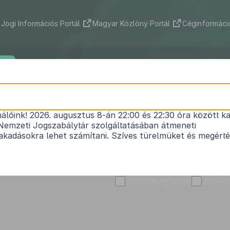
Jogi Információs Portál
Magyar Közlöny Portál
Céginformáció
ek
Indokolások Tára
Nemzetközi szerződések
Jog
Kibocsátó
Jánossomorja Város Önk
nálóink! 2026. augusztus 8-án 22:00 és 22:30 óra között ka
Nemzeti Jogszabálytár szolgáltatásában átmeneti
kadásokra lehet számítani. Szíves türelmüket és megért
Szó vagy kifejezés
T
pontos egyezés
csak 