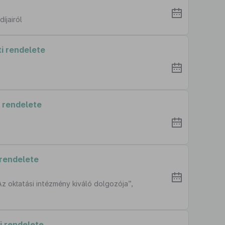
íjairól
i rendelete
 rendelete
rendelete
z oktatási intézmény kiváló dolgozója”,
i rendelete