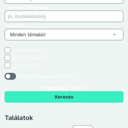
Szó vagy kifejezés
Témakör
Minden témakör
csak hatályos
pontos egyezés
csak címben
Országos joganyagokban is
Beállítások törlése
Keresés
Találatok