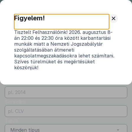
Nemzeti
Jogszabálytár
+
Figyelem!
Önkormányzati
Önkormányzati rendeletek
Tisztelt Felhasználóink! 2026. augusztus 8-
rendeletek
án 22:00 és 22:30 óra között karbantartási
Vármegye
munkák miatt a Nemzeti Jogszabálytár
Vas
szolgáltatásában átmeneti
kapcsolatmegszakadásokra lehet számítani.
Kibocsátó
Szíves türelmüket és megértésüket
köszönjük!
Ispánk Község Önkormányzata
Évszám
Sorszám
Típus
Minden típus