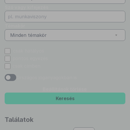
Szó vagy kifejezés
Témakör
Minden témakör
csak hatályos
pontos egyezés
csak címben
Országos joganyagokban is
Beállítások törlése
Keresés
Találatok