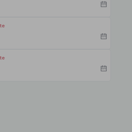
te
te