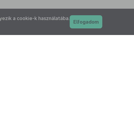
yezik a cookie-k használatába.
Elfogadom