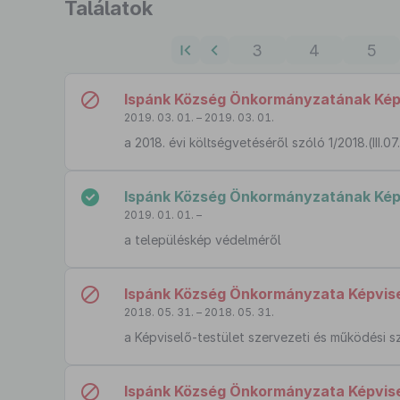
Ugrás
Találatok
a
találati
3
4
5
listához
Ispánk Község Önkormányzatának Képvi
2019. 03. 01. – 2019. 03. 01.
a 2018. évi költségvetéséről szóló 1/2018.(III.
Ispánk Község Önkormányzatának Képvi
2019. 01. 01. –
a településkép védelméről
Ispánk Község Önkormányzata Képvisel
2018. 05. 31. – 2018. 05. 31.
a Képviselő-testület szervezeti és működési s
Ispánk Község Önkormányzata Képvisel