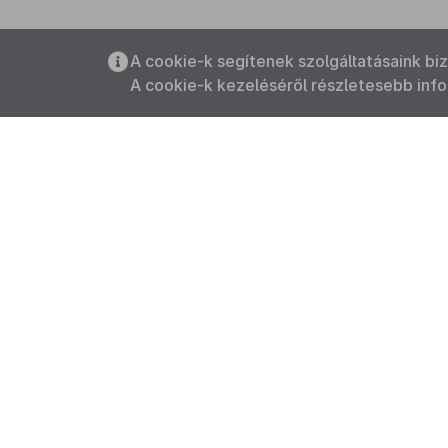
A cookie-k segítenek szolgáltatásaink bi
A cookie-k kezeléséről részletesebb inf