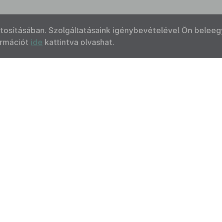
ztosításában. Szolgáltatásaink igénybevételével Ön beleeg
ormációt
ide
kattintva olvashat.