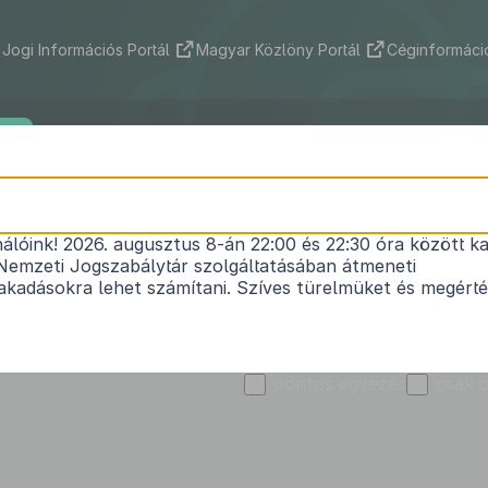
Jogi Információs Portál
Magyar Közlöny Portál
Céginformáció
ek
Indokolások Tára
Nemzetközi szerződések
Jog
Kibocsátó
Ispánk Község Önkormány
nálóink! 2026. augusztus 8-án 22:00 és 22:30 óra között ka
Nemzeti Jogszabálytár szolgáltatásában átmeneti
kadásokra lehet számítani. Szíves türelmüket és megért
Szó vagy kifejezés
T
pontos egyezés
csak 