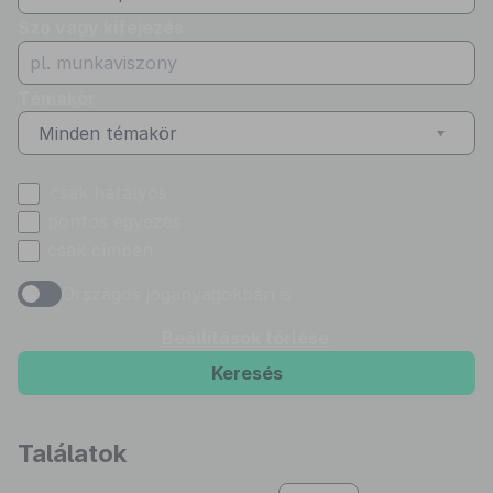
Szó vagy kifejezés
Témakör
Minden témakör
csak hatályos
pontos egyezés
csak címben
Országos joganyagokban is
Beállítások törlése
Keresés
Találatok