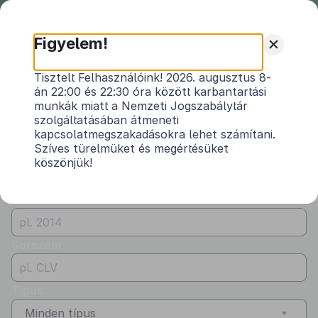
Nemzeti
Jogszabálytár
+
Figyelem!
Önkormányzati
Önkormányzati rendeletek
Tisztelt Felhasználóink! 2026. augusztus 8-
rendeletek
án 22:00 és 22:30 óra között karbantartási
Vármegye
munkák miatt a Nemzeti Jogszabálytár
Vas
szolgáltatásában átmeneti
kapcsolatmegszakadásokra lehet számítani.
Kibocsátó
Szíves türelmüket és megértésüket
köszönjük!
Kercaszomor Község Önkormányzata
Évszám
Sorszám
Típus
Minden típus