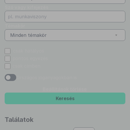
Szó vagy kifejezés
Témakör
Minden témakör
csak hatályos
pontos egyezés
csak címben
Országos joganyagokban is
Beállítások törlése
Keresés
Találatok