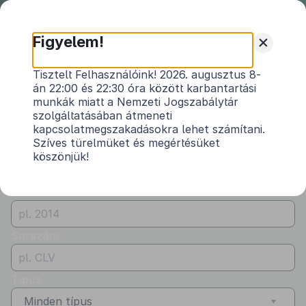
Nemzeti
Jogszabálytár
+
Figyelem!
Önkormányzati
Önkormányzati rendeletek
Tisztelt Felhasználóink! 2026. augusztus 8-
rendeletek
án 22:00 és 22:30 óra között karbantartási
Vármegye
munkák miatt a Nemzeti Jogszabálytár
Vas
szolgáltatásában átmeneti
kapcsolatmegszakadásokra lehet számítani.
Kibocsátó
Szíves türelmüket és megértésüket
köszönjük!
Kercaszomor Község Önkormányzata
Évszám
Sorszám
Típus
Minden típus