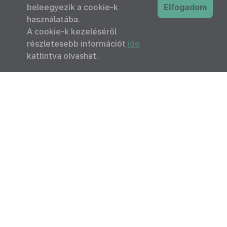
beleegyezik a cookie-k
Elfogadom
használatába.
A cookie-k kezeléséről
részletesebb információt
ide
kattintva olvashat.