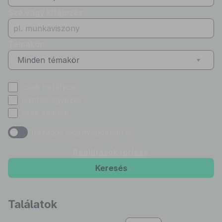
Szó vagy kifejezés
Témakör
Minden témakör
csak hatályos
pontos egyezés
csak címben
Országos joganyagokban is
Beállítások törlése
Keresés
Találatok