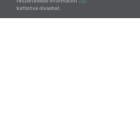
részletesebb információt
ide
kattintva olvashat.