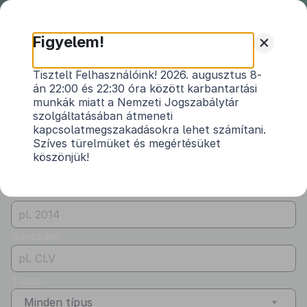
Nemzeti
Jogszabálytár
+
Figyelem!
Önkormányzati
Önkormányzati rendeletek
Tisztelt Felhasználóink! 2026. augusztus 8-
rendeletek
án 22:00 és 22:30 óra között karbantartási
Vármegye
munkák miatt a Nemzeti Jogszabálytár
Vas
szolgáltatásában átmeneti
kapcsolatmegszakadásokra lehet számítani.
Kibocsátó
Szíves türelmüket és megértésüket
köszönjük!
Kerkáskápolna Község Önkormányzata
Évszám
Sorszám
Típus
Minden típus