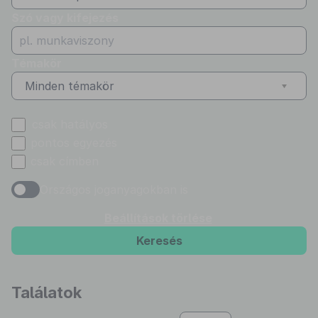
Szó vagy kifejezés
Témakör
Minden témakör
csak hatályos
pontos egyezés
csak címben
Országos joganyagokban is
Beállítások törlése
Keresés
Találatok