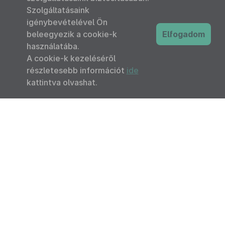
Szolgáltatásaink
igénybevételével Ön
beleegyezik a cookie-k
Elfogadom
használatába.
A cookie-k kezeléséről
részletesebb információt
ide
kattintva olvashat.