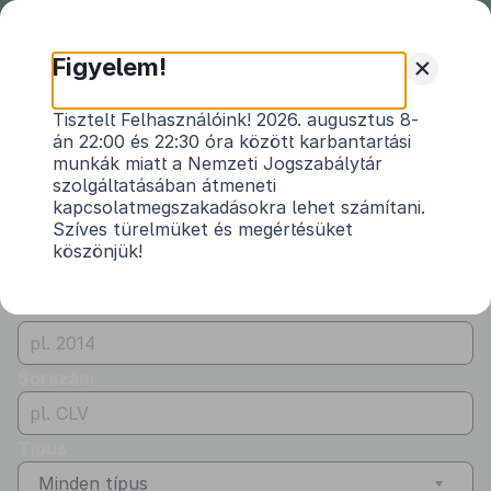
Nemzeti
Jogszabálytár
+
Figyelem!
Önkormányzati
Önkormányzati rendeletek
Tisztelt Felhasználóink! 2026. augusztus 8-
rendeletek
án 22:00 és 22:30 óra között karbantartási
Vármegye
munkák miatt a Nemzeti Jogszabálytár
Vas
szolgáltatásában átmeneti
kapcsolatmegszakadásokra lehet számítani.
Kibocsátó
Szíves türelmüket és megértésüket
köszönjük!
Kerkáskápolna Község Önkormányzata
Évszám
Sorszám
Típus
Minden típus