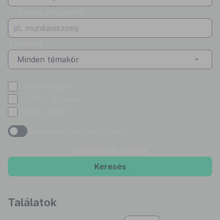
Szó vagy kifejezés
Témakör
Minden témakör
csak hatályos
pontos egyezés
csak címben
Országos joganyagokban is
Beállítások törlése
Keresés
Találatok