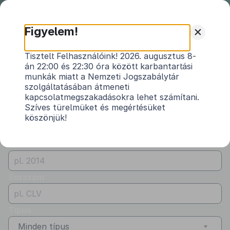
Nemzeti
Jogszabálytár
+
Figyelem!
Önkormányzati
Önkormányzati rendeletek
Tisztelt Felhasználóink! 2026. augusztus 8-
rendeletek
án 22:00 és 22:30 óra között karbantartási
Vármegye
munkák miatt a Nemzeti Jogszabálytár
Vas
szolgáltatásában átmeneti
kapcsolatmegszakadásokra lehet számítani.
Kibocsátó
Szíves türelmüket és megértésüket
köszönjük!
Kerkáskápolna Község Önkormányzata
Évszám
Sorszám
Típus
Minden típus